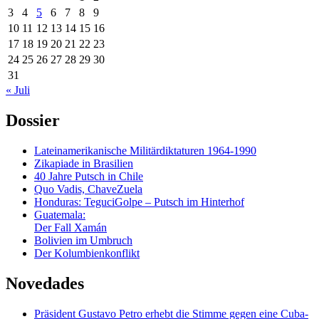
3
4
5
6
7
8
9
10
11
12
13
14
15
16
17
18
19
20
21
22
23
24
25
26
27
28
29
30
31
« Juli
Dossier
Lateinamerikanische Militärdiktaturen 1964-1990
Zikapiade in Brasilien
40 Jahre Putsch in Chile
Quo Vadis, ChaveZuela
Honduras: TeguciGolpe – Putsch im Hinterhof
Guatemala:
Der Fall Xamán
Bolivien im Umbruch
Der Kolumbienkonflikt
Novedades
Präsident Gustavo Petro erhebt die Stimme gegen eine Cuba-