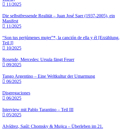
11/2025
Die selbstfressende Realität – Juan José Saer (1937-2005), ein
Manifest
11/2025
“Son tus perjúmenes mujer”*, la canción de ella y él [Erzählung,
Teil I]
10/2025
Rosende, Mercedes: Ursula fängt Feuer
09/2025
Tango Argentino – Eine Weltkultur der Umarmung
06/2025
Disgregaciones
06/2025
Interview mit Pablo Tarantino – Teil III
05/2025
Alvídrez, Saúl: Chomsky & Mujica – Überleben im 21.