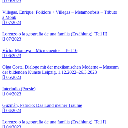
09/2023
Villegas, Enrique: Folklore + Villegas – Metamorfosis – Tributo
a Monk
07/2023
Lorenzo o la geografía de una familia (Erzählung) [Teil II]
07/2023
Víctor Montoya – Microcuentos – Teil 16
06/2023
Olga Costa. Dialoge mit der mexikanischen Moderne – Museum
der bildenden Künste Leipzig, 1.12.2022–26.3.2023
05/2023
Interludio (Poesie)
04/2023
Guzmán, Patricio: Das Land meiner Träume
04/2023
Lorenzo o la geografía de una familia (Erzählung) [Teil I]
04/2023