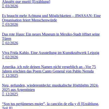
Alguién que murió [Erzählung]
03/2026
Es braucht mehr Achtung und Möglichkeiten – JIWASAN: Eine
Organisation feiert Menschenwürde
03/2026
Das rote Haus: Ein neues Museum in Mexiko‑Stadt öffnet seine
Türen
02/2026
Viva Frida Kahlo. Eine Ausstellung im Kunstkraftwerk Leipzig
02/2026
Amerika, ich rufe deinen Namen nicht vergeblich an –Vor 75
Jahren erschien das Poem Canto General von Pablo Neruda
12/2025
Neu, gefunden, wiederentdeckt: musikalische Highlights 2024-
2025 aus Argentinien
12/2025
“Son tus perjúmenes mujer”, la canción de ella y él [Erzählung,
Teil II]