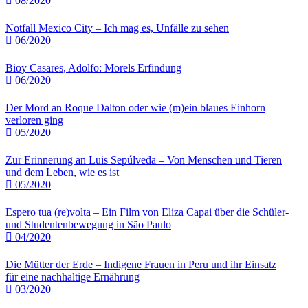
08/2020
Notfall Mexico City – Ich mag es, Unfälle zu sehen
06/2020
Bioy Casares, Adolfo: Morels Erfindung
06/2020
Der Mord an Roque Dalton oder wie (m)ein blaues Einhorn
verloren ging
05/2020
Zur Erinnerung an Luis Sepúlveda – Von Menschen und Tieren
und dem Leben, wie es ist
05/2020
Espero tua (re)volta – Ein Film von Eliza Capai über die Schüler-
und Studentenbewegung in São Paulo
04/2020
Die Mütter der Erde – Indigene Frauen in Peru und ihr Einsatz
für eine nachhaltige Ernährung
03/2020