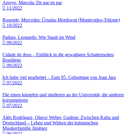
Arroyo, Marcela: De par en par
11/2022
Rosende, Mercedes: Úrsulas Mordswut (Montevideo-Trilogie)
10/2022
Padura, Leonardo: Wie Staub im Wind
09/2022
Cidade de deus – Einblick in die gewaltigen Schattenseiten
Brasiliens
09/2022
Ich habe viel gearbeitet – Zum 95. Geburtstag von Joan Jara
07/2022
Die einen kämpfen und studieren an der Universität, die anderen
korrumpieren
07/2022
Alén Rodríguez, Olavo/ Weber, Gudrun: Zwischen Kuba und
Deutschland – Leben und Wirken der kubanischen
Musikerfamilie Jiménez
06/2022