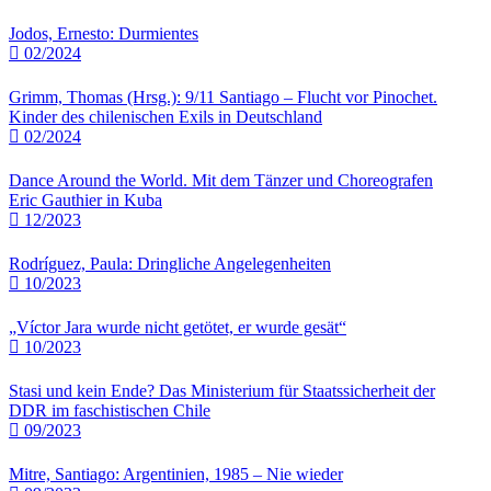
Jodos, Ernesto: Durmientes
02/2024
Grimm, Thomas (Hrsg.): 9/11 Santiago – Flucht vor Pinochet.
Kinder des chilenischen Exils in Deutschland
02/2024
Dance Around the World. Mit dem Tänzer und Choreografen
Eric Gauthier in Kuba
12/2023
Rodríguez, Paula: Dringliche Angelegenheiten
10/2023
„Víctor Jara wurde nicht getötet, er wurde gesät“
10/2023
Stasi und kein Ende? Das Ministerium für Staatssicherheit der
DDR im faschistischen Chile
09/2023
Mitre, Santiago: Argentinien, 1985 – Nie wieder