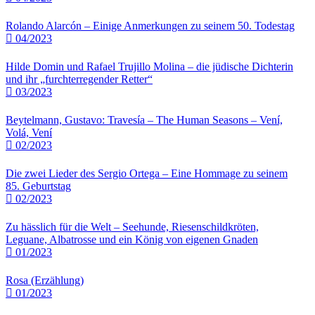
Rolando Alarcón – Einige Anmerkungen zu seinem 50. Todestag
04/2023
Hilde Domin und Rafael Trujillo Molina – die jüdische Dichterin
und ihr „furchterregender Retter“
03/2023
Beytelmann, Gustavo: Travesía – The Human Seasons – Vení,
Volá, Vení
02/2023
Die zwei Lieder des Sergio Ortega – Eine Hommage zu seinem
85. Geburtstag
02/2023
Zu hässlich für die Welt – Seehunde, Riesenschildkröten,
Leguane, Albatrosse und ein König von eigenen Gnaden
01/2023
Rosa (Erzählung)
01/2023