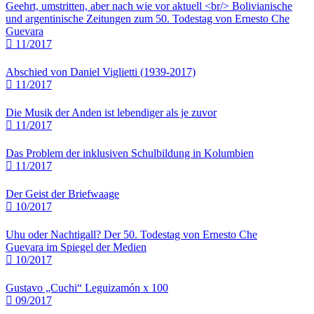
Geehrt, umstritten, aber nach wie vor aktuell <br/> Bolivianische
und argentinische Zeitungen zum 50. Todestag von Ernesto Che
Guevara
11/2017
Abschied von Daniel Viglietti (1939-2017)
11/2017
Die Musik der Anden ist lebendiger als je zuvor
11/2017
Das Problem der inklusiven Schulbildung in Kolumbien
11/2017
Der Geist der Briefwaage
10/2017
Uhu oder Nachtigall? Der 50. Todestag von Ernesto Che
Guevara im Spiegel der Medien
10/2017
Gustavo „Cuchi“ Leguizamón x 100
09/2017