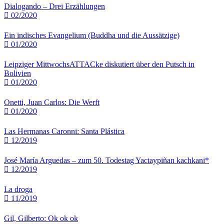
Dialogando – Drei Erzählungen
02/2020
Ein indisches Evangelium (Buddha und die Aussätzige)
01/2020
Leipziger MittwochsATTACke diskutiert über den Putsch in
Bolivien
01/2020
Onetti, Juan Carlos: Die Werft
01/2020
Las Hermanas Caronni: Santa Plástica
12/2019
José María Arguedas – zum 50. Todestag Yactaypiñan kachkani*
12/2019
La droga
11/2019
Gil, Gilberto: Ok ok ok