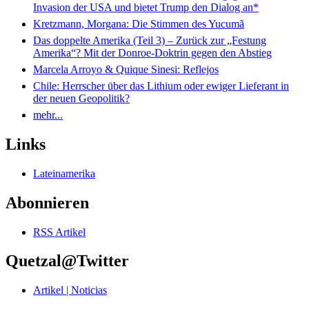
Invasion der USA und bietet Trump den Dialog an*
Kretzmann, Morgana: Die Stimmen des Yucumã
Das doppelte Amerika (Teil 3) – Zurück zur „Festung
Amerika“? Mit der Donroe-Doktrin gegen den Abstieg
Marcela Arroyo & Quique Sinesi: Reflejos
Chile: Herrscher über das Lithium oder ewiger Lieferant in
der neuen Geopolitik?
mehr...
Links
Lateinamerika
Abonnieren
RSS Artikel
Quetzal@Twitter
Artikel | Noticias