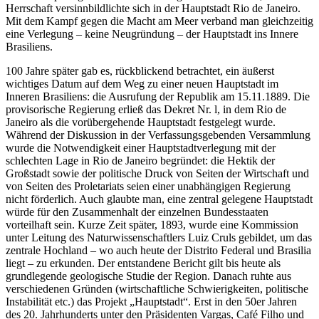
Herrschaft versinnbildlichte sich in der Hauptstadt Rio de Janeiro.
Mit dem Kampf gegen die Macht am Meer verband man gleichzeitig
eine Verlegung – keine Neugründung – der Hauptstadt ins Innere
Brasiliens.
100 Jahre später gab es, rückblickend betrachtet, ein äußerst
wichtiges Datum auf dem Weg zu einer neuen Hauptstadt im
Inneren Brasiliens: die Ausrufung der Republik am 15.11.1889. Die
provisorische Regierung erließ das Dekret Nr. l, in dem Rio de
Janeiro als die vorübergehende Hauptstadt festgelegt wurde.
Während der Diskussion in der Verfassungsgebenden Versammlung
wurde die Notwendigkeit einer Hauptstadtverlegung mit der
schlechten Lage in Rio de Janeiro begründet: die Hektik der
Großstadt sowie der politische Druck von Seiten der Wirtschaft und
von Seiten des Proletariats seien einer unabhängigen Regierung
nicht förderlich. Auch glaubte man, eine zentral gelegene Hauptstadt
würde für den Zusammenhalt der einzelnen Bundesstaaten
vorteilhaft sein. Kurze Zeit später, 1893, wurde eine Kommission
unter Leitung des Naturwissenschaftlers Luiz Cruls gebildet, um das
zentrale Hochland – wo auch heute der Distrito Federal und Brasilia
liegt – zu erkunden. Der entstandene Bericht gilt bis heute als
grundlegende geologische Studie der Region. Danach ruhte aus
verschiedenen Gründen (wirtschaftliche Schwierigkeiten, politische
Instabilität etc.) das Projekt „Hauptstadt“. Erst in den 50er Jahren
des 20. Jahrhunderts unter den Präsidenten Vargas, Café Filho und