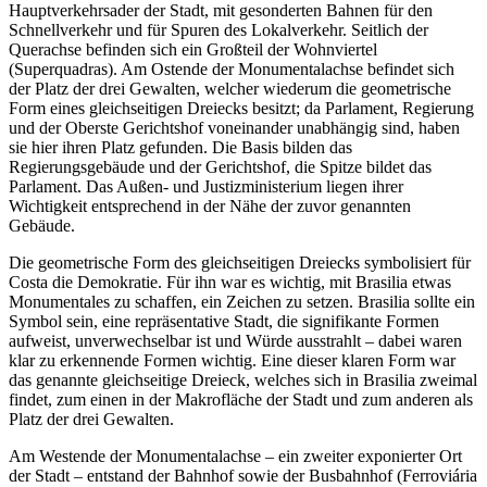
Hauptverkehrsader der Stadt, mit gesonderten Bahnen für den
Schnellverkehr und für Spuren des Lokalverkehr. Seitlich der
Querachse befinden sich ein Großteil der Wohnviertel
(Superquadras). Am Ostende der Monumentalachse befindet sich
der Platz der drei Gewalten, welcher wiederum die geometrische
Form eines gleichseitigen Dreiecks besitzt; da Parlament, Regierung
und der Oberste Gerichtshof voneinander unabhängig sind, haben
sie hier ihren Platz gefunden. Die Basis bilden das
Regierungsgebäude und der Gerichtshof, die Spitze bildet das
Parlament. Das Außen- und Justizministerium liegen ihrer
Wichtigkeit entsprechend in der Nähe der zuvor genannten
Gebäude.
Die geometrische Form des gleichseitigen Dreiecks symbolisiert für
Costa die Demokratie. Für ihn war es wichtig, mit Brasilia etwas
Monumentales zu schaffen, ein Zeichen zu setzen. Brasilia sollte ein
Symbol sein, eine repräsentative Stadt, die signifikante Formen
aufweist, unverwechselbar ist und Würde ausstrahlt – dabei waren
klar zu erkennende Formen wichtig. Eine dieser klaren Form war
das genannte gleichseitige Dreieck, welches sich in Brasilia zweimal
findet, zum einen in der Makrofläche der Stadt und zum anderen als
Platz der drei Gewalten.
Am Westende der Monumentalachse – ein zweiter exponierter Ort
der Stadt – entstand der Bahnhof sowie der Busbahnhof (Ferroviária