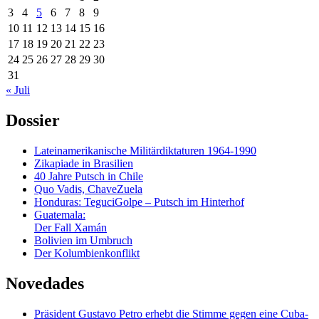
3
4
5
6
7
8
9
10
11
12
13
14
15
16
17
18
19
20
21
22
23
24
25
26
27
28
29
30
31
« Juli
Dossier
Lateinamerikanische Militärdiktaturen 1964-1990
Zikapiade in Brasilien
40 Jahre Putsch in Chile
Quo Vadis, ChaveZuela
Honduras: TeguciGolpe – Putsch im Hinterhof
Guatemala:
Der Fall Xamán
Bolivien im Umbruch
Der Kolumbienkonflikt
Novedades
Präsident Gustavo Petro erhebt die Stimme gegen eine Cuba-