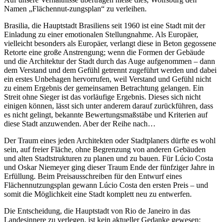
Namen „Flächennut-zungsplan“ zu verleihen.
Brasilia, die Hauptstadt Brasiliens seit 1960 ist eine Stadt mit der
Einladung zu einer emotionalen Stellungnahme. Als Europäer,
vielleicht besonders als Europäer, verlangt diese in Beton gegossene
Retorte eine große Anstrengung; wenn die Formen der Gebäude
und die Architektur der Stadt durch das Auge aufgenommen – dann
dem Verstand und dem Gefühl getrennt zugeführt werden und dabei
ein erstes Unbehagen hervorrufen, weil Verstand und Gefühl nicht
zu einem Ergebnis der gemeinsamen Betrachtung gelangen. Ein
Streit ohne Sieger ist das vorläufige Ergebnis. Dieses sich nicht
einigen können, lässt sich unter anderem darauf zurückführen, dass
es nicht gelingt, bekannte Bewertungsmaßstäbe und Kriterien auf
diese Stadt anzuwenden. Aber der Reihe nach…
Der Traum eines jeden Architekten oder Stadtplaners dürfte es wohl
sein, auf freier Fläche, ohne Begrenzung von anderen Gebäuden
und alten Stadtstrukturen zu planen und zu bauen. Für Lúcio Costa
und Oskar Niemeyer ging dieser Traum Ende der fünfziger Jahre in
Erfüllung. Beim Preisausschreiben für den Entwurf eines
Flächennutzungsplan gewann Lúcio Costa den ersten Preis – und
somit die Möglichkeit eine Stadt komplett neu zu entwerfen.
Die Entscheidung, die Hauptstadt von Rio de Janeiro in das
Landesinnere zu verlegen, ist kein aktueller Gedanke gewesen;