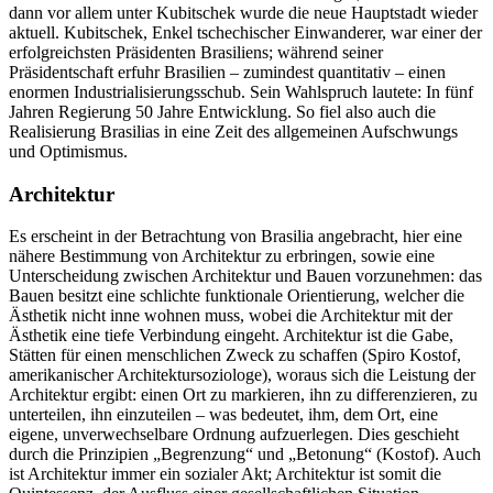
dann vor allem unter Kubitschek wurde die neue Hauptstadt wieder
aktuell. Kubitschek, Enkel tschechischer Einwanderer, war einer der
erfolgreichsten Präsidenten Brasiliens; während seiner
Präsidentschaft erfuhr Brasilien – zumindest quantitativ – einen
enormen Industrialisierungsschub. Sein Wahlspruch lautete: In fünf
Jahren Regierung 50 Jahre Entwicklung. So fiel also auch die
Realisierung Brasilias in eine Zeit des allgemeinen Aufschwungs
und Optimismus.
Architektur
Es erscheint in der Betrachtung von Brasilia angebracht, hier eine
nähere Bestimmung von Architektur zu erbringen, sowie eine
Unterscheidung zwischen Architektur und Bauen vorzunehmen: das
Bauen besitzt eine schlichte funktionale Orientierung, welcher die
Ästhetik nicht inne wohnen muss, wobei die Architektur mit der
Ästhetik eine tiefe Verbindung eingeht. Architektur ist die Gabe,
Stätten für einen menschlichen Zweck zu schaffen (Spiro Kostof,
amerikanischer Architektursoziologe), woraus sich die Leistung der
Architektur ergibt: einen Ort zu markieren, ihn zu differenzieren, zu
unterteilen, ihn einzuteilen – was bedeutet, ihm, dem Ort, eine
eigene, unverwechselbare Ordnung aufzuerlegen. Dies geschieht
durch die Prinzipien „Begrenzung“ und „Betonung“ (Kostof). Auch
ist Architektur immer ein sozialer Akt; Architektur ist somit die