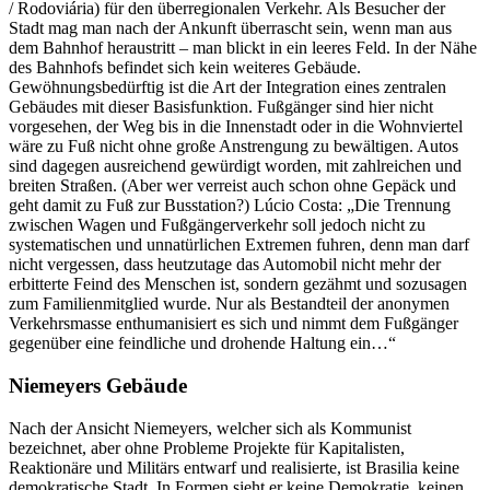
/ Rodoviária) für den überregionalen Verkehr. Als Besucher der
Stadt mag man nach der Ankunft überrascht sein, wenn man aus
dem Bahnhof heraustritt – man blickt in ein leeres Feld. In der Nähe
des Bahnhofs befindet sich kein weiteres Gebäude.
Gewöhnungsbedürftig ist die Art der Integration eines zentralen
Gebäudes mit dieser Basisfunktion. Fußgänger sind hier nicht
vorgesehen, der Weg bis in die Innenstadt oder in die Wohnviertel
wäre zu Fuß nicht ohne große Anstrengung zu bewältigen. Autos
sind dagegen ausreichend gewürdigt worden, mit zahlreichen und
breiten Straßen. (Aber wer verreist auch schon ohne Gepäck und
geht damit zu Fuß zur Busstation?) Lúcio Costa: „Die Trennung
zwischen Wagen und Fußgängerverkehr soll jedoch nicht zu
systematischen und unnatürlichen Extremen fuhren, denn man darf
nicht vergessen, dass heutzutage das Automobil nicht mehr der
erbitterte Feind des Menschen ist, sondern gezähmt und sozusagen
zum Familienmitglied wurde. Nur als Bestandteil der anonymen
Verkehrsmasse enthumanisiert es sich und nimmt dem Fußgänger
gegenüber eine feindliche und drohende Haltung ein…“
Niemeyers Gebäude
Nach der Ansicht Niemeyers, welcher sich als Kommunist
bezeichnet, aber ohne Probleme Projekte für Kapitalisten,
Reaktionäre und Militärs entwarf und realisierte, ist Brasilia keine
demokratische Stadt. In Formen sieht er keine Demokratie, keinen