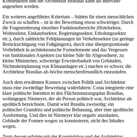
Konstruktion und die Architektur Brasilias kann als innovativ
angesehen werden.
Ein weiteres angeführtes Kriterium – Stätten für einen menschlichen
Zweck zu schaffen – ist in der Bewertung etwas schwieriger. Durch
die Fragmentierung einzelner Funktionsbereiche (Hotelsektor,
Wohnsektor, Einkaufssektor, Regierungssektor, Erholungssektor
etc.), durch zahlreiche Fehlplanungen im Verkehrssektor (zu geringe
Berücksichtigung von Fußgängern), durch eine überproportionale
Verliebtheit in architektonische Formelemente und das Vergessen
von funktionalen Aspekten (zu kleine Säle für Abgeordnete, zu
kleine Ministerien, schwierige Erweiterbarkeit von Gebäuden,
Nichtmiteinplanung von Klimaanlagen etc.) machen es schwer, die
Architektur Brasilias als höchst menschenfreundlich einzustufen.
Auch dem erwähnten Konnex zwischen Politik und Architektur
muss eine zweiteilige Bewertung widerfahren: Costa integrierte eine
klare politische Intention in den Flächennutzungsplan Brasilias,
wohingegen Niemeyer, der als Person politisch war, Architektur als
apolitisch bezeichnete. Damit wird Brasilia zweiseitig: ein
politischer Grundriss und politische Bebauung, aber eine apolitische
Ausformung. Und dies ist Niemeyer klar negativ anzulasten,
Gebäude der Formen wegen zu konstruieren, nicht des Inhaltes
wegen.
Trotz dessen erfolgte mit der Konstruktion und der Architektur