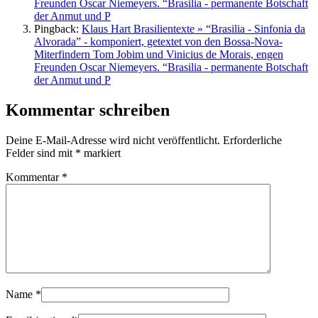
Freunden Oscar Niemeyers. “Brasilia - permanente Botschaft
der Anmut und P
Pingback:
Klaus Hart Brasilientexte » “Brasilia - Sinfonia da
Alvorada” - komponiert, getextet von den Bossa-Nova-
Miterfindern Tom Jobim und Vinicius de Morais, engen
Freunden Oscar Niemeyers. “Brasilia - permanente Botschaft
der Anmut und P
Kommentar schreiben
Deine E-Mail-Adresse wird nicht veröffentlicht.
Erforderliche
Felder sind mit
*
markiert
Kommentar
*
Name
*