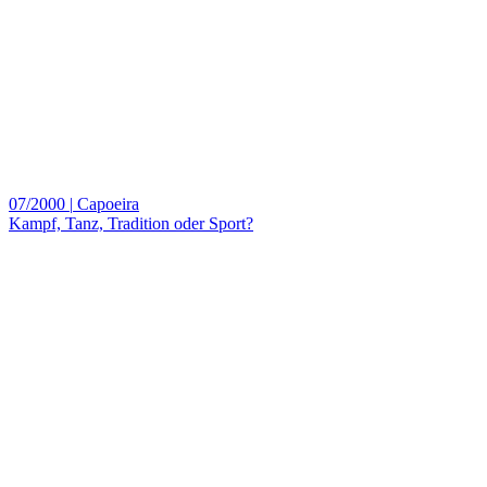
07/2000
|
Capoeira
Kampf, Tanz, Tradition oder Sport?