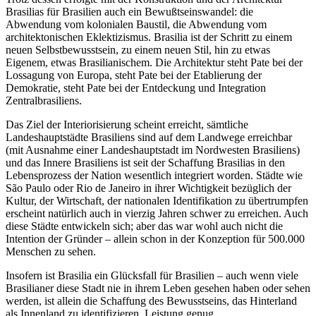
Brasilias für Brasilien auch ein Bewußtseinswandel: die
Abwendung vom kolonialen Baustil, die Abwendung vom
architektonischen Eklektizismus. Brasilia ist der Schritt zu einem
neuen Selbstbewusstsein, zu einem neuen Stil, hin zu etwas
Eigenem, etwas Brasilianischem. Die Architektur steht Pate bei der
Lossagung von Europa, steht Pate bei der Etablierung der
Demokratie, steht Pate bei der Entdeckung und Integration
Zentralbrasiliens.
Das Ziel der Interiorisierung scheint erreicht, sämtliche
Landeshauptstädte Brasiliens sind auf dem Landwege erreichbar
(mit Ausnahme einer Landeshauptstadt im Nordwesten Brasiliens)
und das Innere Brasiliens ist seit der Schaffung Brasilias in den
Lebensprozess der Nation wesentlich integriert worden. Städte wie
São Paulo oder Rio de Janeiro in ihrer Wichtigkeit bezüglich der
Kultur, der Wirtschaft, der nationalen Identifikation zu übertrumpfen
erscheint natürlich auch in vierzig Jahren schwer zu erreichen. Auch
diese Städte entwickeln sich; aber das war wohl auch nicht die
Intention der Gründer – allein schon in der Konzeption für 500.000
Menschen zu sehen.
Insofern ist Brasilia ein Glücksfall für Brasilien – auch wenn viele
Brasilianer diese Stadt nie in ihrem Leben gesehen haben oder sehen
werden, ist allein die Schaffung des Bewusstseins, das Hinterland
als Innenland zu identifizieren, Leistung genug.