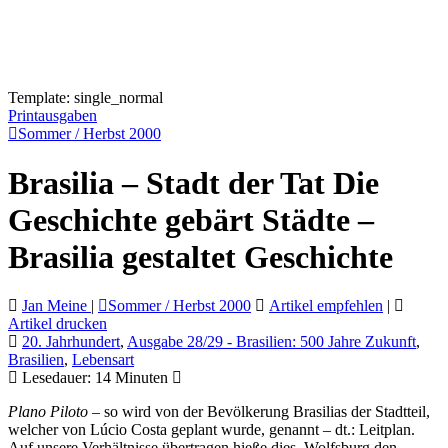
Template: single_normal
Printausgaben
Sommer / Herbst 2000
Brasilia – Stadt der Tat Die
Geschichte gebärt Städte –
Brasilia gestaltet Geschichte
Jan Meine
|
Sommer / Herbst 2000
Artikel empfehlen
|
Artikel drucken
20. Jahrhundert
,
Ausgabe 28/29 - Brasilien: 500 Jahre Zukunft
,
Brasilien
,
Lebensart
Lesedauer:
14
Minuten
Plano Piloto
– so wird von der Bevölkerung Brasilias der Stadtteil,
welcher von Lúcio Costa geplant wurde, genannt – dt.: Leitplan.
Auf unsere Verhältnisse übertragen hieße dies, Wolfsburg den