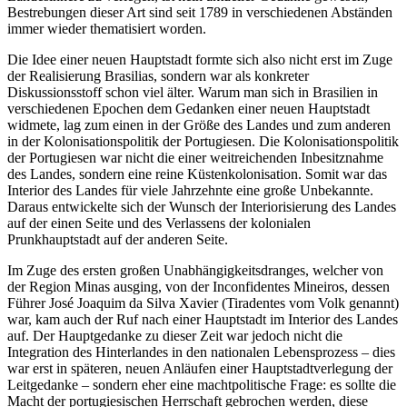
Bestrebungen dieser Art sind seit 1789 in verschiedenen Abständen
immer wieder thematisiert worden.
Die Idee einer neuen Hauptstadt formte sich also nicht erst im Zuge
der Realisierung Brasilias, sondern war als konkreter
Diskussionsstoff schon viel älter. Warum man sich in Brasilien in
verschiedenen Epochen dem Gedanken einer neuen Hauptstadt
widmete, lag zum einen in der Größe des Landes und zum anderen
in der Kolonisationspolitik der Portugiesen. Die Kolonisationspolitik
der Portugiesen war nicht die einer weitreichenden Inbesitznahme
des Landes, sondern eine reine Küstenkolonisation. Somit war das
Interior des Landes für viele Jahrzehnte eine große Unbekannte.
Daraus entwickelte sich der Wunsch der Interiorisierung des Landes
auf der einen Seite und des Verlassens der kolonialen
Prunkhauptstadt auf der anderen Seite.
Im Zuge des ersten großen Unabhängigkeitsdranges, welcher von
der Region Minas ausging, von der Inconfidentes Mineiros, dessen
Führer José Joaquim da Silva Xavier (Tiradentes vom Volk genannt)
war, kam auch der Ruf nach einer Hauptstadt im Interior des Landes
auf. Der Hauptgedanke zu dieser Zeit war jedoch nicht die
Integration des Hinterlandes in den nationalen Lebensprozess – dies
war erst in späteren, neuen Anläufen einer Hauptstadtverlegung der
Leitgedanke – sondern eher eine machtpolitische Frage: es sollte die
Macht der portugiesischen Herrschaft gebrochen werden, diese