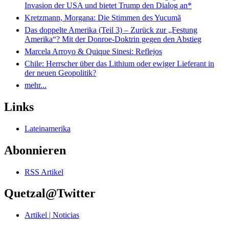
Invasion der USA und bietet Trump den Dialog an*
Kretzmann, Morgana: Die Stimmen des Yucumã
Das doppelte Amerika (Teil 3) – Zurück zur „Festung
Amerika“? Mit der Donroe-Doktrin gegen den Abstieg
Marcela Arroyo & Quique Sinesi: Reflejos
Chile: Herrscher über das Lithium oder ewiger Lieferant in
der neuen Geopolitik?
mehr...
Links
Lateinamerika
Abonnieren
RSS Artikel
Quetzal@Twitter
Artikel | Noticias