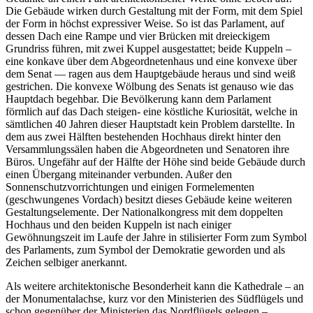
Die Gebäude wirken durch Gestaltung mit der Form, mit dem Spiel
der Form in höchst expressiver Weise. So ist das Parlament, auf
dessen Dach eine Rampe und vier Brücken mit dreieckigem
Grundriss führen, mit zwei Kuppel ausgestattet; beide Kuppeln –
eine konkave über dem Abgeordnetenhaus und eine konvexe über
dem Senat — ragen aus dem Hauptgebäude heraus und sind weiß
gestrichen. Die konvexe Wölbung des Senats ist genauso wie das
Hauptdach begehbar. Die Bevölkerung kann dem Parlament
förmlich auf das Dach steigen- eine köstliche Kuriosität, welche in
sämtlichen 40 Jahren dieser Hauptstadt kein Problem darstellte. In
dem aus zwei Hälften bestehenden Hochhaus direkt hinter den
Versammlungssälen haben die Abgeordneten und Senatoren ihre
Büros. Ungefähr auf der Hälfte der Höhe sind beide Gebäude durch
einen Übergang miteinander verbunden. Außer den
Sonnenschutzvorrichtungen und einigen Formelementen
(geschwungenes Vordach) besitzt dieses Gebäude keine weiteren
Gestaltungselemente. Der Nationalkongress mit dem doppelten
Hochhaus und den beiden Kuppeln ist nach einiger
Gewöhnungszeit im Laufe der Jahre in stilisierter Form zum Symbol
des Parlaments, zum Symbol der Demokratie geworden und als
Zeichen selbiger anerkannt.
Als weitere architektonische Besonderheit kann die Kathedrale – an
der Monumentalachse, kurz vor den Ministerien des Südflügels und
schon gegenüber der Ministerien das Nordflügels gelegen –