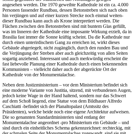
angesehen werden. Die 1970 geweihte Kathedrale ist ein ca. 4.000
Personen fassender Rundbau, dessen Betonstreben sich nach oben
hin verjüngen und auf einer kurzen Strecke noch einmal weiten-
dieser Rundbau kann auch als Krone interpretiert werden. Die
Flächen zwischen den Betonstreben sind mit buntem Glas gefüllt,
was im Inneren der Kathedrale eine imposante Wirkung erzielt, da in
Brasilia fast immer die Sonne kräftig scheint. Da die Kathedrale nur
durch einen unterirdischem Gang zu erreichen ist, wirkt dieses
Gebäude abgeriegelt, nicht zugänglich, durch den runden Bau und
die Verjüngung der Streben aber auch gleichzeitig von allen Seiten
sogartig anziehend. Interessant und auch merkwürdig erscheint die
fast liebevolle Planung einer Kathedrale durch einen bekennenden
Kommunisten – vielleicht daher auch der abgerückte Ort der
Kathedrale von der Monumentalachse.
Neben dem Justizministerium – vor dem Ministerium befindet sich
eine moderne Variante von Justitia, sitzend, mit verbundenen Augen,
jedoch keine Wage in der Hand haltend, sondern nur das Schwert
auf dem Schoß liegend, eine Statue von dem Bildhauer Alfredo
Caschiatti -befindet sich der Planaltopalast (Amtssitz des
Präsidenten), welche beide noch eine eigene Architektur aufweisen.
Die so genannten Standardministerien sind entlang der
Monumentalachse angeordnet -pro Ministerium ein Gebäude – und
sind durch ein einheitliches Schema gekennzeichnet: rechteckig, mit
der schmalen Seite der Monumentalachse zugewandt, sind sie mit