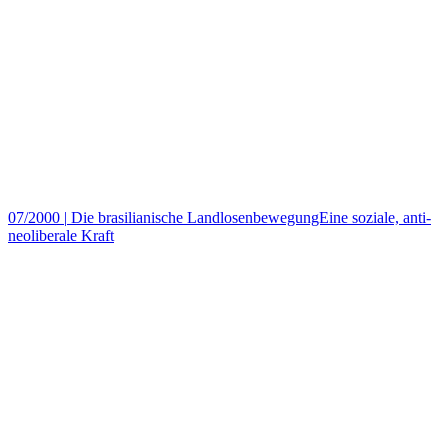
07/2000
|
Die brasilianische LandlosenbewegungEine soziale, anti-
neoliberale Kraft