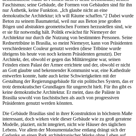
Faschismus; seine Gebäude, die Formen von Gebäuden sind für ihn
nur Ästhetik, keine Funktion. „Ich glaube nicht an eine
demokratische Architektur; ich will Räume schaffen.“2 Dabei wurde
Beton zu seinem Baumaterial, weil nur aus Beton jene großen
Bögen und abstrakten geometrischen Formen herzustellen sind, wie
er sie für notwendig hält. Politik erwächst für Niemeyer der
Architektur nur durch die Nutzung von bestimmten Personen. Seine
Rednertribüne in Brasilia, so meint Niemeyer, kann von Präsidenten
verschiedenster Couleur genutzt werden (diese Tribüne wurde
übrigens bis heute von noch keinem Präsidenten genutzt). Der
Architekt, der, obwohl er gegen das Militärregime war, seinen
Feinden einen Palast der Armee errichtete und der, obwohl er nicht
an Gott glaubte und bekennender Kommunist war, eine Kathedrale
entwerfen konnte, hatte auch keine Schwierigkeiten mit der
Gestaltung der Regierungsgebäude für ein politisches System, das er
trotz demokratischer Grundlagen für ungerecht hielt. Für ihn gibt es
keine demokratische Architektur. Er meint, dass die Paläste in
Brasilia sowohl von faschistischen als auch von progressiven
Präsidenten genutzt werden könnten.
Die Gebäude Brasilias sind in ihrer Konstruktion in höchstem Maße
interessant, doch wirken viele dieser Gebäude wie zu groß geratene
Modelle, plaziert, nicht integriert, nicht wie Häuser des täglichen
Lebens. Vor allem der Monumentalachse entlang drängt sich der
Gedanke an einen Park architektonischer Werke ohne Leben auf.