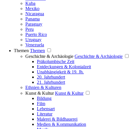
Kuba
Mexiko
Nicaragua
Panama
Paraguay
Peru
Puerto Rico
Uruguay
Venezuela
Themen
Themen
Geschichte & Archäologie
Geschichte & Archäologie
Präkolumbische Zeit
Entdeckungen & Kolonialzeit
Unabhängigkeit & 19. Jh.
20. Jahrhundert
21. Jahrhundert
Ethnien & Kulturen
Kunst & Kultur
Kunst & Kultur
Bildung
Film
Lebensart
Literatur
Malerei & Bildhauerei
Medien & Kommunikation