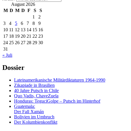
August 2026
M
D
M
D
F
S
S
1
2
3
4
5
6
7
8
9
10
11
12
13
14
15
16
17
18
19
20
21
22
23
24
25
26
27
28
29
30
31
« Juli
Dossier
Lateinamerikanische Militärdiktaturen 1964-1990
Zikapiade in Brasilien
40 Jahre Putsch in Chile
Quo Vadis, ChaveZuela
Honduras: TeguciGolpe – Putsch im Hinterhof
Guatemala:
Der Fall Xamán
Bolivien im Umbruch
Der Kolumbienkonflikt