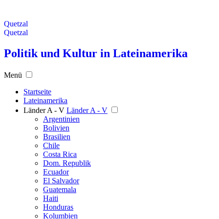
Quetzal
Quetzal
Politik und Kultur in Lateinamerika
Menü
Startseite
Lateinamerika
Länder A - V
Länder A - V
Argentinien
Bolivien
Brasilien
Chile
Costa Rica
Dom. Republik
Ecuador
El Salvador
Guatemala
Haiti
Honduras
Kolumbien