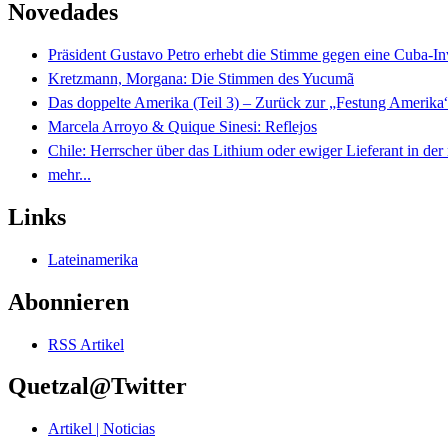
Novedades
Präsident Gustavo Petro erhebt die Stimme gegen eine Cuba-I
Kretzmann, Morgana: Die Stimmen des Yucumã
Das doppelte Amerika (Teil 3) – Zurück zur „Festung Amerika
Marcela Arroyo & Quique Sinesi: Reflejos
Chile: Herrscher über das Lithium oder ewiger Lieferant in der
mehr...
Links
Lateinamerika
Abonnieren
RSS Artikel
Quetzal@Twitter
Artikel | Noticias