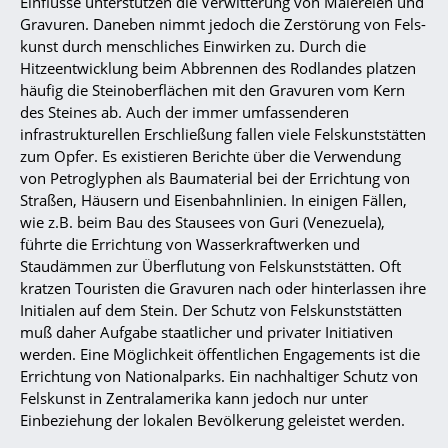
Einflüsse unterstützen die Verwitterung von Malereien und
Gravuren. Daneben nimmt jedoch die Zerstörung von Fels-
kunst durch menschliches Einwirken zu. Durch die
Hitzeentwicklung beim Abbrennen des Rodlandes platzen
häufig die Steinoberflächen mit den Gravuren vom Kern
des Steines ab. Auch der immer umfassenderen
infrastrukturellen Erschließung fallen viele Felskunststätten
zum Opfer. Es existieren Berichte über die Verwendung
von Petroglyphen als Baumaterial bei der Errichtung von
Straßen, Häusern und Eisenbahnlinien. In einigen Fällen,
wie z.B. beim Bau des Stausees von Guri (Venezuela),
führte die Errichtung von Wasserkraftwerken und
Staudämmen zur Überflutung von Felskunststätten. Oft
kratzen Touristen die Gravuren nach oder hinterlassen ihre
Initialen auf dem Stein. Der Schutz von Felskunststätten
muß daher Aufgabe staatlicher und privater Initiativen
werden. Eine Möglichkeit öffentlichen Engagements ist die
Errichtung von Nationalparks. Ein nachhaltiger Schutz von
Felskunst in Zentralamerika kann jedoch nur unter
Einbeziehung der lokalen Bevölkerung geleistet werden.