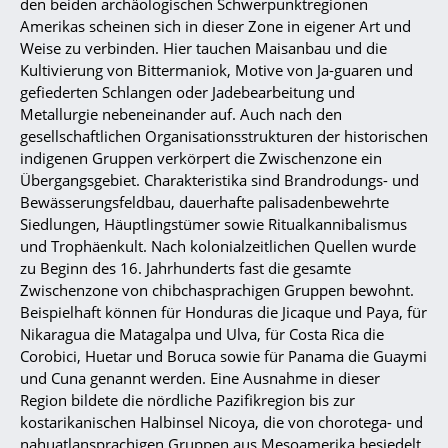
den beiden archäologischen Schwerpunktregionen
Amerikas scheinen sich in dieser Zone in eigener Art und
Weise zu verbinden. Hier tauchen Maisanbau und die
Kultivierung von Bittermaniok, Motive von Ja-guaren und
gefiederten Schlangen oder Jadebearbeitung und
Metallurgie nebeneinander auf. Auch nach den
gesellschaftlichen Organisationsstrukturen der historischen
indigenen Gruppen verkörpert die Zwischenzone ein
Übergangsgebiet. Charakteristika sind Brandrodungs- und
Bewässerungsfeldbau, dauerhafte palisadenbewehrte
Siedlungen, Häuptlingstümer sowie Ritualkannibalismus
und Trophäenkult. Nach kolonialzeitlichen Quellen wurde
zu Beginn des 16. Jahrhunderts fast die gesamte
Zwischenzone von chibchasprachigen Gruppen bewohnt.
Beispielhaft können für Honduras die Jicaque und Paya, für
Nikaragua die Matagalpa und Ulva, für Costa Rica die
Corobici, Huetar und Boruca sowie für Panama die Guaymi
und Cuna genannt werden. Eine Ausnahme in dieser
Region bildete die nördliche Pazifikregion bis zur
kostarikanischen Halbinsel Nicoya, die von chorotega- und
nahuatlansprachigen Gruppen aus Mesoamerika besiedelt