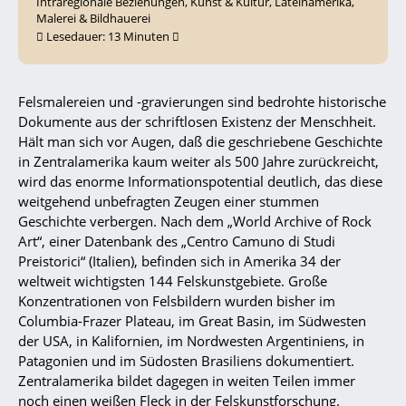
Intraregionale Beziehungen
,
Kunst & Kultur
,
Lateinamerika
,
Malerei & Bildhauerei
Lesedauer:
13
Minuten
Felsmalereien und -gravierungen sind bedrohte historische
Dokumente aus der schriftlosen Existenz der Menschheit.
Hält man sich vor Augen, daß die geschriebene Geschichte
in Zentralamerika kaum weiter als 500 Jahre zurückreicht,
wird das enorme Informationspotential deutlich, das diese
weitgehend unbefragten Zeugen einer stummen
Geschichte verbergen. Nach dem „World Archive of Rock
Art“, einer Datenbank des „Centro Camuno di Studi
Preistorici“ (Italien), befinden sich in Amerika 34 der
weltweit wichtigsten 144 Felskunstgebiete. Große
Konzentrationen von Felsbildern wurden bisher im
Columbia-Frazer Plateau, im Great Basin, im Südwesten
der USA, in Kalifornien, im Nordwesten Argentiniens, in
Patagonien und im Südosten Brasiliens dokumentiert.
Zentralamerika bildet dagegen in weiten Teilen immer
noch einen weißen Fleck in der Felskunstforschung.