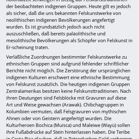
der beobachteten indigenen Gruppen. Heute gilt es jedoch
als sicher, daß die uns bekannten Felskunstwerke von
neolithischen indigenen Bevölkerungen angefertigt
wurden. Es ist grundsätzlich jedoch auch nicht
auszuschließen, daß bereits paläolithische und
mesolithische Bevölkerungen als Schöpfer von Felskunst in
Er-scheinung traten.
Verläßliche Zuordnungen bestimmter Felskunstwerke zu
ethnischen Gruppen sind aufgrund fehlender schriftlicher
Berichte nicht möglich. Die Zerstörung der ursprünglichen
indigenen Kulturen erschwert eine ethnische Bestimmung
von Felskunst zusätzlich. Die heutigen indigenen Gruppen
Zentralamerikas besitzen keine Felskunsttraditionen. Nach
ihren Deutungen sind Felsblöcke mit Gravuren auf diese
Art und Weise gewachsen (Arawak). Chibchagruppen in
Kolumbien vermuten, daß Felsgravuren von mythischen
Ahnen oder von Geistern angefertigt wurden. Die
Kulturheroen Bochica (Muisca) und Maleiwe (Wayü) sollen
ihre Fußabdrücke auf Stein hinterlassen haben. Die Teribe
in Costa Rica glauben, daß in Petroglyphen Gold verborgen