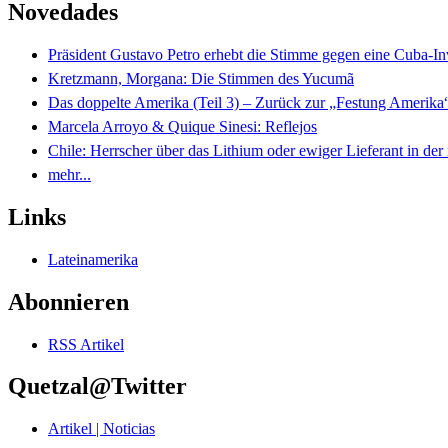
Novedades
Präsident Gustavo Petro erhebt die Stimme gegen eine Cuba-I
Kretzmann, Morgana: Die Stimmen des Yucumã
Das doppelte Amerika (Teil 3) – Zurück zur „Festung Amerika
Marcela Arroyo & Quique Sinesi: Reflejos
Chile: Herrscher über das Lithium oder ewiger Lieferant in der
mehr...
Links
Lateinamerika
Abonnieren
RSS Artikel
Quetzal@Twitter
Artikel | Noticias