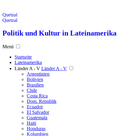
Quetzal
Quetzal
Politik und Kultur in Lateinamerika
Menü
Startseite
Lateinamerika
Länder A - V
Länder A - V
Argentinien
Bolivien
Brasilien
Chile
Costa Rica
Dom. Republik
Ecuador
El Salvador
Guatemala
Haiti
Honduras
Kolumbien