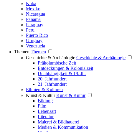
Kuba
Mexiko
Nicaragua
Panama
Paraguay
Peru
Puerto Rico
Uruguay
Venezuela
Themen
Themen
Geschichte & Archäologie
Geschichte & Archäologie
Präkolumbische Zeit
Entdeckungen & Kolonialzeit
Unabhängigkeit & 19. Jh.
20. Jahrhundert
21. Jahrhundert
Ethnien & Kulturen
Kunst & Kultur
Kunst & Kultur
Bildung
Film
Lebensart
Literatur
Malerei & Bildhauerei
Medien & Kommunikation