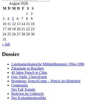
August 2026
M
D
M
D
F
S
S
1
2
3
4
5
6
7
8
9
10
11
12
13
14
15
16
17
18
19
20
21
22
23
24
25
26
27
28
29
30
31
« Juli
Dossier
Lateinamerikanische Militärdiktaturen 1964-1990
Zikapiade in Brasilien
40 Jahre Putsch in Chile
Quo Vadis, ChaveZuela
Honduras: TeguciGolpe – Putsch im Hinterhof
Guatemala:
Der Fall Xamán
Bolivien im Umbruch
Der Kolumbienkonflikt