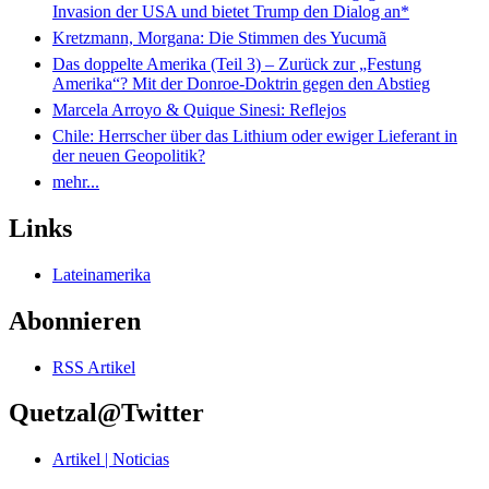
Invasion der USA und bietet Trump den Dialog an*
Kretzmann, Morgana: Die Stimmen des Yucumã
Das doppelte Amerika (Teil 3) – Zurück zur „Festung
Amerika“? Mit der Donroe-Doktrin gegen den Abstieg
Marcela Arroyo & Quique Sinesi: Reflejos
Chile: Herrscher über das Lithium oder ewiger Lieferant in
der neuen Geopolitik?
mehr...
Links
Lateinamerika
Abonnieren
RSS Artikel
Quetzal@Twitter
Artikel | Noticias