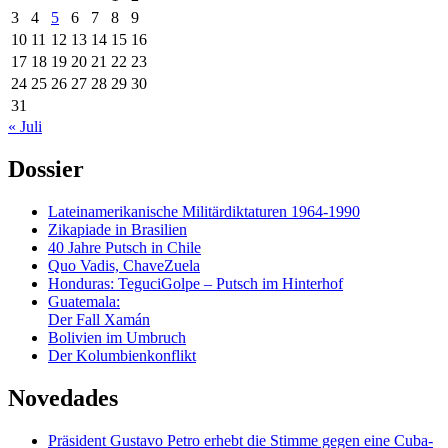
3
4
5
6
7
8
9
10
11
12
13
14
15
16
17
18
19
20
21
22
23
24
25
26
27
28
29
30
31
« Juli
Dossier
Lateinamerikanische Militärdiktaturen 1964-1990
Zikapiade in Brasilien
40 Jahre Putsch in Chile
Quo Vadis, ChaveZuela
Honduras: TeguciGolpe – Putsch im Hinterhof
Guatemala:
Der Fall Xamán
Bolivien im Umbruch
Der Kolumbienkonflikt
Novedades
Präsident Gustavo Petro erhebt die Stimme gegen eine Cuba-