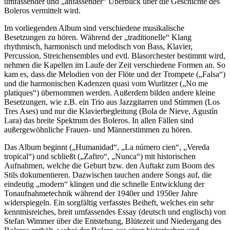
umfassender und „anfassender“ Überblick über die Geschichte des
Boleros vermittelt wird.
Im vorliegenden Album sind verschiedene musikalische
Besetzungen zu hören. Während der „traditionelle“ Klang
rhythmisch, harmonisch und melodisch von Bass, Klavier,
Percussion, Streichensembles und evtl. Blasorchester bestimmt wird,
nehmen die Kapellen im Laufe der Zeit verschiedene Formen an. So
kam es, dass die Melodien von der Flöte und der Trompete („Falsa“)
und die harmonischen Kadenzen quasi vom Wurlitzer („No me
platiques“) übernommen werden. Außerdem bilden andere kleine
Besetzungen, wie z.B. ein Trio aus Jazzgitarren und Stimmen (Los
Tres Ases) und nur die Klavierbegleitung (Bola de Nieve, Agustín
Lara) das breite Spektrum des Boleros. In allen Fällen sind
außergewöhnliche Frauen- und Männerstimmen zu hören.
Das Album beginnt („Humanidad“, „La número cien“, „Vereda
tropical“) und schließt („Zafiro“, „Nunca“) mit historischen
Aufnahmen, welche die Geburt bzw. den Auftakt zum Boom des
Stils dokumentieren. Dazwischen tauchen andere Songs auf, die
eindeutig „modern“ klingen und die schnelle Entwicklung der
Tonaufnahmetechnik während der 1940er und 1950er Jahre
widerspiegeln. Ein sorgfältig verfasstes Beiheft, welches ein sehr
kenntnisreiches, breit umfassendes Essay (deutsch und englisch) von
Stefan Wimmer über die Entstehung, Blütezeit und Niedergang des