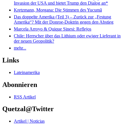
Invasion der USA und bietet Trump den Dialog an*
Kretzmann, Morgana: Die Stimmen des Yucumã
Das doppelte Amerika (Teil 3) – Zurück zur „Festung
Amerika“? Mit der Donroe-Doktrin gegen den Abstieg
Marcela Arroyo & Quique Sinesi: Reflejos
Chile: Herrscher über das Lithium oder ewiger Lieferant in
der neuen Geopolitik?
mehr...
Links
Lateinamerika
Abonnieren
RSS Artikel
Quetzal@Twitter
Artikel | Noticias