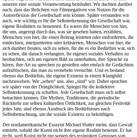
unseren eine soziale Verantwortung beinhaltet. Wir dachten darüber
nach, dass das Belichten von Filmnegativen von Nutzen für die
Autoreflexion der Gesellschaft sein könnte. Später verstanden wir
auch, wie wichtig es für die Selbsterkennung der Gesellschaft war,
eigene Realitäten zu benennen. Es waren die Menschen von hier,
die uns, angeregt durch das, was sie gesehen hatten, erzählten,
Menschen von hier, die einen Beitrag leisteten oder einforderten, die
entdeckten, interpretierten oder kritisierten, Menschen von hier, die
sich darüber freuten, sich zu sehen, für die es ein Bedürfnis war, sich
zu sehen, die danach verlangten, ihr eigenes soziales Verhalten zu
beobachten, sich am eigenen Bild zu unterhalten, ihre Sprache zu
hören, ihre Art zu sprechen zu genießen oder einfach ihr Gedächtnis
aufzufrischen, das man zu vernebeln versuchte. Und es bestand
ebenso das Bedürfnis, die eigene Existenz in einem Klangbild
nachzuweisen. Wir „sehen“ uns, also „sind“ wir. Daher sprachen
wir später von der Dringlichkeit, Spiegel für die kollektive
Selbsterkennung zu schaffen. Jede Gesellschaft muss sich selbst
betrachten können. Die Mythen, Traditionen, die periodische
Rückkehr zur selben kulturellen Örtlichkeit, zur gleichen Festivität
jedes Jahr, sind ebenso Ausdruck des Bedürfnisses nach
Selbstbetrachtung, um die soziale Existenz zu bekräftigen.
Der nordamerikanische Essayist Michael Hutter meint, dass Gewalt
entsteht, sobald die Kunst nicht ihre eigene Realität benennt. Er hat
recht, weil Kunst nicht nur wegen des reziproken Genusses von