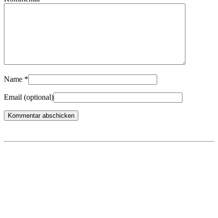
Name
*
Email
(optional)