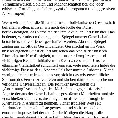
Verhaltensweisen, Spielen und Machenschaften bei, die jeder
ethischen Grundlage entbehren, zynisch arroganten und aggressiven
Äußerungen?
Wenn wir uns über die Situation unserer bolivianischen Gesellschaft
befragen wollen, müssen wir auch die Rolle der Kunst
berücksichtigen, das Verhalten der Intellektuellen und Künstler. Das
bedeutet, wir müssen die tragenden Spiegel unserer Gesellschaft
betrachten, die von jenen geschaffen werden. Aber die Spiegel
zeigen uns zu oft das Gesicht anderer Gesellschaften im Werk
unserer eigenen Künstler und nur selten das Antlitz der unseren.
Eine seltsame Nachlässigkeit, um in unserer komplizierten und
vielfarbigen Realität, Initiativen im Keim zu ersticken. Unsere
ethnische Vielfältigkeit schüchtert uns ein, viele ignorieren lieber die
vielfarbige Präsenz des „Anderen“ als konsumtive Substanz. Nicht
wenige Intellektuelle ziehen es vor, sich in das wissenschaftliche
Studium des Fernen zu vertiefen und streben damit eine falsche und
verlogene Universalität an. Die Politiker favorisieren die
„Anordnung“ von mäßigenden Maßnahmen gegen historische
Ängste der aus der Gesellschaft ausgestoßenen Mehrheiten, und sie
verschließen sich davor, die Integration als reale und mögliche
Alternative in Angriff zu nehmen. Sicher ist dieser Weg seit
Jahrhunderten der schnellste gewesen, und so haben sich die
enormen Impulse, bei der die Dunkelhäutigen die Hauptrolle
spielten, neutralisiert. Es ist zu befürchten, dass wir an das Limit