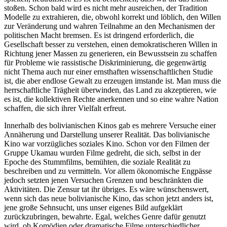
stoßen. Schon bald wird es nicht mehr ausreichen, der Tradition
Modelle zu extrahieren, die, obwohl korrekt und löblich, den Willen
zur Veränderung und wahren Teilnahme an den Mechanismen der
politischen Macht bremsen. Es ist dringend erforderlich, die
Gesellschaft besser zu verstehen, einen demokratischeren Willen in
Richtung jener Massen zu generieren, ein Bewusstsein zu schaffen
für Probleme wie rassistische Diskriminierung, die gegenwärtig
nicht Thema auch nur einer ernsthaften wissenschaftlichen Studie
ist, die aber endlose Gewalt zu erzeugen imstande ist. Man muss die
herrschaftliche Trägheit überwinden, das Land zu akzeptieren, wie
es ist, die kollektiven Rechte anerkennen und so eine wahre Nation
schaffen, die sich ihrer Vielfalt erfreut.
Innerhalb des bolivianischen Kinos gab es mehrere Versuche einer
Annäherung und Darstellung unserer Realität. Das bolivianische
Kino war vorzügliches soziales Kino. Schon vor den Filmen der
Gruppe Ukamau wurden Filme gedreht, die sich, selbst in der
Epoche des Stummfilms, bemühten, die soziale Realität zu
beschreiben und zu vermitteln. Vor allem ökonomische Engpässe
jedoch setzten jenen Versuchen Grenzen und beschränkten die
Aktivitäten. Die Zensur tat ihr übriges. Es wäre wünschenswert,
wenn sich das neue bolivianische Kino, das schon jetzt anders ist,
jene große Sehnsucht, uns unser eigenes Bild aufgeklärt
zurückzubringen, bewahrte. Egal, welches Genre dafür genutzt
wird, ob Komödien oder dramatische Filme unterschiedlicher