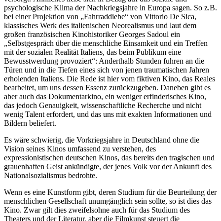
psychologische Klima der Nachkriegsjahre in Europa sagen. So z.B.
bei einer Projektion von „Fahrraddiebe“ von Vittorio De Sica,
klassisches Werk des italienischen Neorealismus und laut dem
großen französischen Kinohistoriker Georges Sadoul ein
„Selbstgespräch über die menschliche Einsamkeit und ein Treffen
mit der sozialen Realität Italiens, das beim Publikum eine
Bewusstwerdung provoziert“: Anderthalb Stunden fuhren an die
Türen und in die Tiefen eines sich von jenen traumatischen Jahren
erholenden Italiens. Die Rede ist hier vom fiktiven Kino, das Reales
bearbeitet, um uns dessen Essenz zurückzugeben. Daneben gibt es
aber auch das Dokumentarkino, ein weniger erfinderisches Kino,
das jedoch Genauigkeit, wissenschaftliche Recherche und nicht
wenig Talent erfordert, und das uns mit exakten Informationen und
Bildern beliefert.
Es wäre schwierig, die Vorkriegsjahre in Deutschland ohne die
Vision seines Kinos umfassend zu verstehen, des
expressionistischen deutschen Kinos, das bereits den tragischen und
grauenhaften Geist ankündigte, der jenes Volk vor der Ankunft des
Nationalsozialismus bedrohte.
Wenn es eine Kunstform gibt, deren Studium für die Beurteilung der
menschlichen Gesellschaft unumgänglich sein sollte, so ist dies das
Kino. Zwar gilt dies zweifelsohne auch für das Studium des
Theaters und der Literatur, aber die Filmkunst steuert die