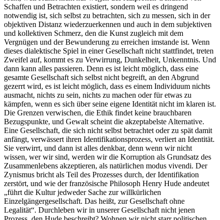
Schaffen und Betrachten existiert, sondern weil es dringend
notwendig ist, sich selbst zu betrachten, sich zu messen, sich in der
objektiven Distanz wiederzuerkennen und auch in dem subjektiven
und kollektiven Schmerz, den die Kunst zugleich mit dem
Vergnügen und der Bewunderung zu erreichen imstande ist. Wenn
dieses dialektische Spiel in einer Gesellschaft nicht stattfindet, treten
Zweifel auf, kommt es zu Verwirrung, Dunkelheit, Unkenntnis. Und
dann kann alles passieren. Denn es ist leicht möglich, dass eine
gesamte Gesellschaft sich selbst nicht begreift, an den Abgrund
gezerrt wird, es ist leicht möglich, dass es einem Individuum nichts
ausmacht, nichts zu sein, nichts zu machen oder für etwas zu
kämpfen, wenn es sich über seine eigene Identität nicht im klaren ist.
Die Grenzen verwischen, die Ethik findet keine brauchbaren
Bezugspunkte, und Gewalt scheint die akzeptabelste Alternative.
Eine Gesellschaft, die sich nicht selbst betrachtet oder zu spät damit
anfängt, verwässert ihren Identifikationsprozess, verliert an Identität.
Sie verwirrt, und dann ist alles denkbar, denn wenn wir nicht
wissen, wer wir sind, werden wir die Korruption als Grundsatz des
Zusammenlebens akzeptieren, als natürlichen modus vivendi. Der
Zynismus bricht als Teil des Prozesses durch, der Identifikation
zerstört, und wie der französische Philosoph Henry Hude andeutet
„führt die Kultur jedweder Sache zur willkürlichen
Einzelgängergesellschaft. Das heißt, zur Gesellschaft ohne
Legalität“. Durchleben wir in unserer Gesellschaft nicht jenen
Prozess, den Hude beschreibt? Wohnen wir nicht starr politischen