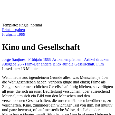
Template: single_normal
Printausgaben
Frühjahr 1999
Kino und Gesellschaft
Jorge Sanjinés
|
Frühjahr 1999
Artikel empfehlen
|
Artikel drucken
Ausgabe 26 - Film-Der andere Blick auf die Gesellschaft
,
Film
Lesedauer:
13
Minuten
Wenn heute aus irgendeinem Grunde alles, was Menschen je über
die Welt geschrieben haben, verloren ginge und einzig Filme als
Zeugnisse der menschlichen Gesellschaft übrig blieben, so verfügten
all jene, die sich an einer Beurteilung versuchten, über ausreichend
Material, um sich ein Bild von den Menschen und den
verschiedenen Gesellschaften, die unseren Planeten bevölkerten, zu
verschaffen. Kino, zumindest ein wichtiger Teil von ihm, hat intuitiv
und ganz bewusst, oft auf meisterliche Weise, das Leben der
Menschen widergespiegelt. Man hat vom Geschriebenen Gebrauch