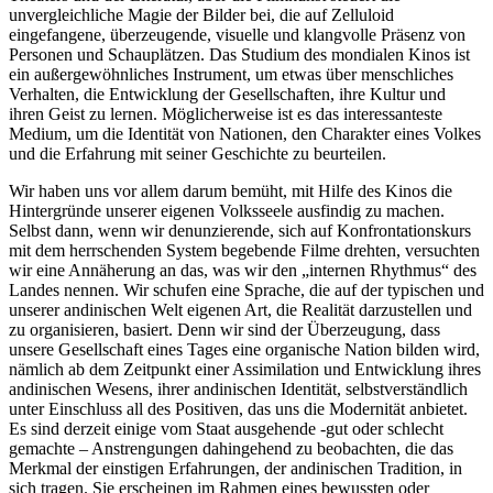
unvergleichliche Magie der Bilder bei, die auf Zelluloid
eingefangene, überzeugende, visuelle und klangvolle Präsenz von
Personen und Schauplätzen. Das Studium des mondialen Kinos ist
ein außergewöhnliches Instrument, um etwas über menschliches
Verhalten, die Entwicklung der Gesellschaften, ihre Kultur und
ihren Geist zu lernen. Möglicherweise ist es das interessanteste
Medium, um die Identität von Nationen, den Charakter eines Volkes
und die Erfahrung mit seiner Geschichte zu beurteilen.
Wir haben uns vor allem darum bemüht, mit Hilfe des Kinos die
Hintergründe unserer eigenen Volksseele ausfindig zu machen.
Selbst dann, wenn wir denunzierende, sich auf Konfrontationskurs
mit dem herrschenden System begebende Filme drehten, versuchten
wir eine Annäherung an das, was wir den „internen Rhythmus“ des
Landes nennen. Wir schufen eine Sprache, die auf der typischen und
unserer andinischen Welt eigenen Art, die Realität darzustellen und
zu organisieren, basiert. Denn wir sind der Überzeugung, dass
unsere Gesellschaft eines Tages eine organische Nation bilden wird,
nämlich ab dem Zeitpunkt einer Assimilation und Entwicklung ihres
andinischen Wesens, ihrer andinischen Identität, selbstverständlich
unter Einschluss all des Positiven, das uns die Modernität anbietet.
Es sind derzeit einige vom Staat ausgehende -gut oder schlecht
gemachte – Anstrengungen dahingehend zu beobachten, die das
Merkmal der einstigen Erfahrungen, der andinischen Tradition, in
sich tragen. Sie erscheinen im Rahmen eines bewussten oder