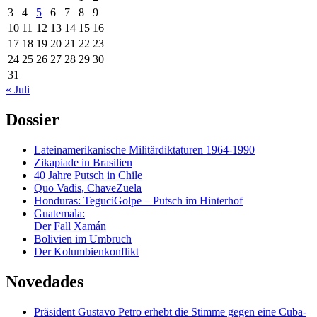
3
4
5
6
7
8
9
10
11
12
13
14
15
16
17
18
19
20
21
22
23
24
25
26
27
28
29
30
31
« Juli
Dossier
Lateinamerikanische Militärdiktaturen 1964-1990
Zikapiade in Brasilien
40 Jahre Putsch in Chile
Quo Vadis, ChaveZuela
Honduras: TeguciGolpe – Putsch im Hinterhof
Guatemala:
Der Fall Xamán
Bolivien im Umbruch
Der Kolumbienkonflikt
Novedades
Präsident Gustavo Petro erhebt die Stimme gegen eine Cuba-