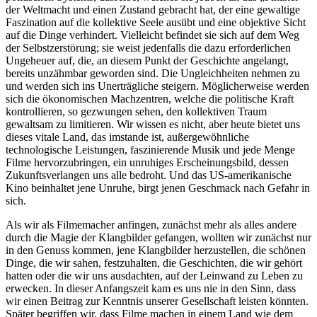
der Weltmacht und einen Zustand gebracht hat, der eine gewaltige
Faszination auf die kollektive Seele ausübt und eine objektive Sicht
auf die Dinge verhindert. Vielleicht befindet sie sich auf dem Weg
der Selbstzerstörung; sie weist jedenfalls die dazu erforderlichen
Ungeheuer auf, die, an diesem Punkt der Geschichte angelangt,
bereits unzähmbar geworden sind. Die Ungleichheiten nehmen zu
und werden sich ins Unerträgliche steigern. Möglicherweise werden
sich die ökonomischen Machzentren, welche die politische Kraft
kontrollieren, so gezwungen sehen, den kollektiven Traum
gewaltsam zu limitieren. Wir wissen es nicht, aber heute bietet uns
dieses vitale Land, das imstande ist, außergewöhnliche
technologische Leistungen, faszinierende Musik und jede Menge
Filme hervorzubringen, ein unruhiges Erscheinungsbild, dessen
Zukunftsverlangen uns alle bedroht. Und das US-amerikanische
Kino beinhaltet jene Unruhe, birgt jenen Geschmack nach Gefahr in
sich.
Als wir als Filmemacher anfingen, zunächst mehr als alles andere
durch die Magie der Klangbilder gefangen, wollten wir zunächst nur
in den Genuss kommen, jene Klangbilder herzustellen, die schönen
Dinge, die wir sahen, festzuhalten, die Geschichten, die wir gehört
hatten oder die wir uns ausdachten, auf der Leinwand zu Leben zu
erwecken. In dieser Anfangszeit kam es uns nie in den Sinn, dass
wir einen Beitrag zur Kenntnis unserer Gesellschaft leisten könnten.
Später begriffen wir, dass Filme machen in einem Land wie dem