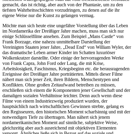
gemacht, das ist richtig, aber auch von der Phantasie, um zu den
tiefsten Wahrheitsschichten vorzudringen, zu denen auf die ihr
eigene Weise nur die Kunst zu gelangen vermag.
Möchte man sich heute eine ungefähre Vorstellung über das Leben
im Nordamerika der Dreißiger Jahre machen, muss man sich nur
einige Schlüsselfilme ansehen. Zum Beispiel „Mans Castle“ von
Frank Borzage, eine nahezu unmittelbare Darstellung der
Vereinigten Staaten jener Jahre, „Dead End“ von William Wyler, der
das dramatische Leben armer Kinder im Schatten luxuriöser
Wolkenkratzer darstellte. Oder einige der hervorragenden Werke
von Frank Capra, John Ford oder Lang, die mit Krise,
Arbeitslosigkeit, Faschismus, Kriegsbeginn etc. die herausragenden
Ereignisse der Dreißiger Jahre porträtierten. Mittels dieser Filme
nähert man sich jener Zeit, ihren Bildern, Menschentypen und
Konflikten. Ohne großen Zeitaufwand betreiben zu müssen,
erschließen sich einem die Komponenten jener Gesellschaft und der
damaligen sozialen Verhältnisse leichter. Denn auch wenn diese
Filme von einem Industriezweig produziert wurden, der
hauptsächlich nach wirtschaftlichen Gewinnen strebte, gelang es
den Regisseuren, den historischen Moment scharfsinnig und mit der
notwendigen Tiefe zu übertragen. Man nähert sich jenem
nordamerikanischen Moment auf sinnliche, subjektive Weise,
gleichzeitig aber auch ausreichend mit objektiven Elementen
versorgt. Ähnliches ließe sich in Bezug auf das soziale und