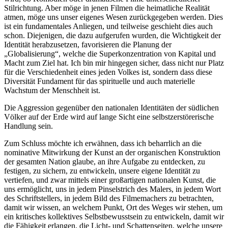
Stilrichtung. Aber möge in jenen Filmen die heimatliche Realität
atmen, möge uns unser eigenes Wesen zurückgegeben werden. Dies
ist ein fundamentales Anliegen, und teilweise geschieht dies auch
schon. Diejenigen, die dazu aufgerufen wurden, die Wichtigkeit der
Identität herabzusetzen, favorisieren die Planung der
„Globalisierung“, welche die Superkonzentration von Kapital und
Macht zum Ziel hat. Ich bin mir hingegen sicher, dass nicht nur Platz
für die Verschiedenheit eines jeden Volkes ist, sondern dass diese
Diversität Fundament für das spirituelle und auch materielle
Wachstum der Menschheit ist.
Die Aggression gegenüber den nationalen Identitäten der südlichen
Völker auf der Erde wird auf lange Sicht eine selbstzerstörerische
Handlung sein.
Zum Schluss möchte ich erwähnen, dass ich beharrlich an die
nominative Mitwirkung der Kunst an der organischen Konstruktion
der gesamten Nation glaube, an ihre Aufgabe zu entdecken, zu
festigen, zu sichern, zu entwickeln, unsere eigene Identität zu
vertiefen, und zwar mittels einer großartigen nationalen Kunst, die
uns ermöglicht, uns in jedem Pinselstrich des Malers, in jedem Wort
des Schriftstellers, in jedem Bild des Filmemachers zu betrachten,
damit wir wissen, an welchem Punkt, Ort des Weges wir stehen, um
ein kritisches kollektives Selbstbewusstsein zu entwickeln, damit wir
die Fähigkeit erlangen, die Licht- und Schattenseiten, welche unsere