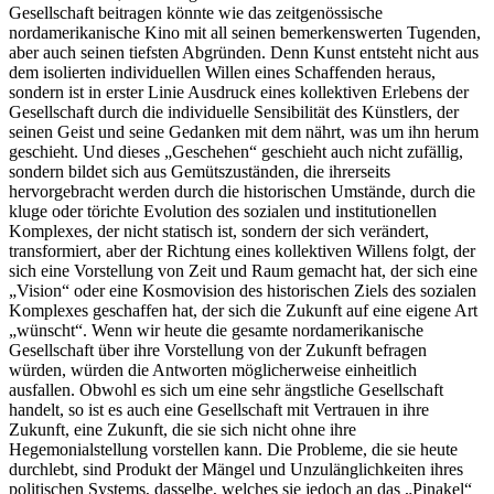
Gesellschaft beitragen könnte wie das zeitgenössische
nordamerikanische Kino mit all seinen bemerkenswerten Tugenden,
aber auch seinen tiefsten Abgründen. Denn Kunst entsteht nicht aus
dem isolierten individuellen Willen eines Schaffenden heraus,
sondern ist in erster Linie Ausdruck eines kollektiven Erlebens der
Gesellschaft durch die individuelle Sensibilität des Künstlers, der
seinen Geist und seine Gedanken mit dem nährt, was um ihn herum
geschieht. Und dieses „Geschehen“ geschieht auch nicht zufällig,
sondern bildet sich aus Gemütszuständen, die ihrerseits
hervorgebracht werden durch die historischen Umstände, durch die
kluge oder törichte Evolution des sozialen und institutionellen
Komplexes, der nicht statisch ist, sondern der sich verändert,
transformiert, aber der Richtung eines kollektiven Willens folgt, der
sich eine Vorstellung von Zeit und Raum gemacht hat, der sich eine
„Vision“ oder eine Kosmovision des historischen Ziels des sozialen
Komplexes geschaffen hat, der sich die Zukunft auf eine eigene Art
„wünscht“. Wenn wir heute die gesamte nordamerikanische
Gesellschaft über ihre Vorstellung von der Zukunft befragen
würden, würden die Antworten möglicherweise einheitlich
ausfallen. Obwohl es sich um eine sehr ängstliche Gesellschaft
handelt, so ist es auch eine Gesellschaft mit Vertrauen in ihre
Zukunft, eine Zukunft, die sie sich nicht ohne ihre
Hegemonialstellung vorstellen kann. Die Probleme, die sie heute
durchlebt, sind Produkt der Mängel und Unzulänglichkeiten ihres
politischen Systems, dasselbe, welches sie jedoch an das „Pinakel“