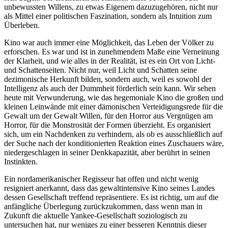
unbewussten Willens, zu etwas Eigenem dazuzugehören, nicht nur
als Mittel einer politischen Faszination, sondern als Intuition zum
Überleben.
Kino war auch immer eine Möglichkeit, das Leben der Völker zu
erforschen. Es war und ist in zunehmendem Maße eine Verneinung
der Klarheit, und wie alles in der Realität, ist es ein Ort von Licht-
und Schattenseiten. Nicht nur, weil Licht und Schatten seine
dezimonische Herkunft bilden, sondern auch, weil es sowohl der
Intelligenz als auch der Dummheit förderlich sein kann. Wir sehen
heute mit Verwunderung, wie das hegemoniale Kino die großen und
kleinen Leinwände mit einer dämonischen Verteidigungsrede für die
Gewalt um der Gewalt Willen, für den Horror aus Vergnügen am
Horror, für die Monstrosität der Formen überzieht. Es organisiert
sich, um ein Nachdenken zu verhindern, als ob es ausschließlich auf
der Suche nach der konditionierten Reaktion eines Zuschauers wäre,
niedergeschlagen in seiner Denkkapazität, aber berührt in seinen
Instinkten.
Ein nordamerikanischer Regisseur hat offen und nicht wenig
resigniert anerkannt, dass das gewaltintensive Kino seines Landes
dessen Gesellschaft treffend repräsentiere. Es ist richtig, um auf die
anfängliche Überlegung zurückzukommen, dass wenn man in
Zukunft die aktuelle Yankee-Gesellschaft soziologisch zu
untersuchen hat, nur weniges zu einer besseren Kenntnis dieser