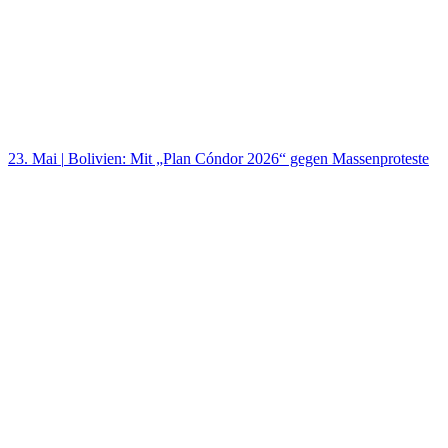
23. Mai
|
Bolivien: Mit „Plan Cóndor 2026“ gegen Massenproteste