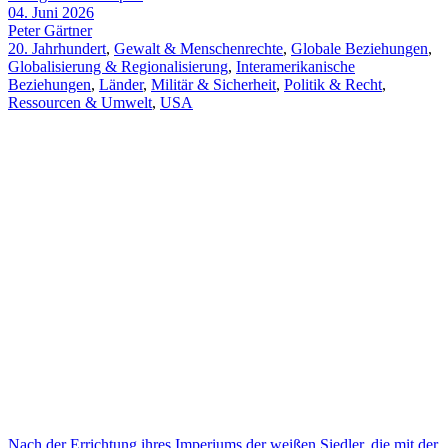
04. Juni 2026
Peter Gärtner
20. Jahrhundert
,
Gewalt & Menschenrechte
,
Globale Beziehungen
,
Globalisierung & Regionalisierung
,
Interamerikanische
Beziehungen
,
Länder
,
Militär & Sicherheit
,
Politik & Recht
,
Ressourcen & Umwelt
,
USA
Nach der Errichtung ihres Imperiums der weißen Siedler, die mit der