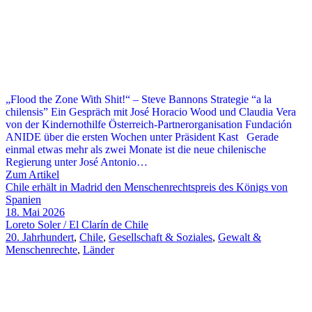
„Flood the Zone With Shit!“ – Steve Bannons Strategie “a la
chilensis” Ein Gespräch mit José Horacio Wood und Claudia Vera
von der Kindernothilfe Österreich-Partnerorganisation Fundación
ANIDE über die ersten Wochen unter Präsident Kast Gerade
einmal etwas mehr als zwei Monate ist die neue chilenische
Regierung unter José Antonio…
Zum Artikel
Chile erhält in Madrid den Menschenrechtspreis des Königs von
Spanien
18. Mai 2026
Loreto Soler / El Clarín de Chile
20. Jahrhundert
,
Chile
,
Gesellschaft & Soziales
,
Gewalt &
Menschenrechte
,
Länder