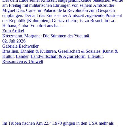
Der dem Ende seiner Amtszeit entgegenblickende Staatschef wurde
am Freitag mit militärischen Ehrungen von seinem Amtsbruder
Miguel Díaz-Canel im Palacio de la Revolución zum Gespräch
empfangen. Der auf das Ende seiner Amtszeit zugehende Präsident
der Republik [Kolumbien], Gustavo Petro, ist zu Besuch in La
Habana, Cuba. Von dort aus hat…
Zum Artikel
Kretzmann, Morgana: Die Stimmen des Yucumã
02. Juli 2026
Gabriele Eschweiler
Brasilien
,
Ethnien & Kulturen
,
Gesellschaft & Soziales
,
Kunst &
Kultur
,
Länder
,
Landwirtschaft & Agrarreform
,
Literatur
,
Ressourcen & Umwelt
Im Trüben fischen Am 22.4.1970 gingen in den USA mehr als