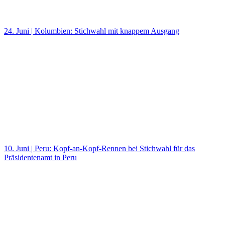
24. Juni
|
Kolumbien: Stichwahl mit knappem Ausgang
10. Juni
|
Peru: Kopf-an-Kopf-Rennen bei Stichwahl für das
Präsidentenamt in Peru