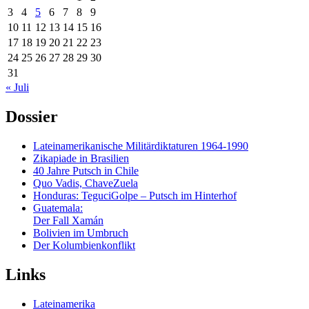
3
4
5
6
7
8
9
10
11
12
13
14
15
16
17
18
19
20
21
22
23
24
25
26
27
28
29
30
31
« Juli
Dossier
Lateinamerikanische Militärdiktaturen 1964-1990
Zikapiade in Brasilien
40 Jahre Putsch in Chile
Quo Vadis, ChaveZuela
Honduras: TeguciGolpe – Putsch im Hinterhof
Guatemala:
Der Fall Xamán
Bolivien im Umbruch
Der Kolumbienkonflikt
Links
Lateinamerika