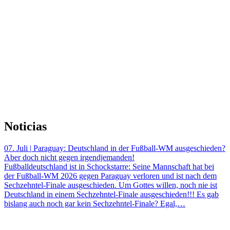
Noticias
07. Juli
|
Paraguay: Deutschland in der Fußball-WM ausgeschieden?
Aber doch nicht gegen irgendjemanden!
Fußballdeutschland ist in Schockstarre: Seine Mannschaft hat bei
der Fußball-WM 2026 gegen Paraguay verloren und ist nach dem
Sechzehntel-Finale ausgeschieden. Um Gottes willen, noch nie ist
Deutschland in einem Sechzehntel-Finale ausgeschieden!!! Es gab
bislang auch noch gar kein Sechzehntel-Finale? Egal,…