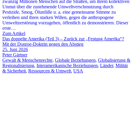
zwanzig Millionen Menschen auf die Straßen, um ihrem kollektiven
Unmut über die zunehmende Umweltverschmutzung durch
Pestizide, Smog, Ölunfälle u. a. eine gemeinsame Stimme zu
verleihen und ihren starken Willen, gegen die anthropogene
Umweltzerstörung vorzugehen, öffentlich zu demonstrieren. Dieser
erste…
Zum Artikel
Das doppelte Amerika (Teil 3) – Zurück zur „Festung Amerika“?
Mit der Donroe-Doktrin gegen den Abstieg
25. Juni 2026
Peter Gärtner
Gewalt & Menschenrechte
,
Globale Beziehungen
,
Globalisierung &
Regionalisierung
,
Interamerikanische Beziehungen
,
Länder
,
Militär
& Sicherheit
,
Ressourcen & Umwelt
,
USA