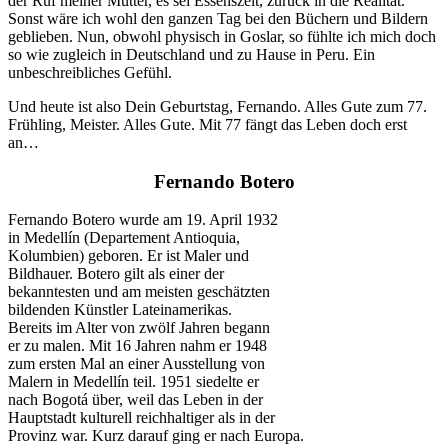
der Ruf meiner Mutter, es sei Essenszeit, zurück in die Realität.
Sonst wäre ich wohl den ganzen Tag bei den Büchern und Bildern
geblieben. Nun, obwohl physisch in Goslar, so fühlte ich mich doch
so wie zugleich in Deutschland und zu Hause in Peru. Ein
unbeschreibliches Gefühl.
Und heute ist also Dein Geburtstag, Fernando. Alles Gute zum 77.
Frühling, Meister. Alles Gute. Mit 77 fängt das Leben doch erst
an…
Fernando Botero
Fernando Botero wurde am 19. April 1932
in Medellín (Departement Antioquia,
Kolumbien) geboren. Er ist Maler und
Bildhauer. Botero gilt als einer der
bekanntesten und am meisten geschätzten
bildenden Künstler Lateinamerikas.
Bereits im Alter von zwölf Jahren begann
er zu malen. Mit 16 Jahren nahm er 1948
zum ersten Mal an einer Ausstellung von
Malern in Medellín teil. 1951 siedelte er
nach Bogotá über, weil das Leben in der
Hauptstadt kulturell reichhaltiger als in der
Provinz war. Kurz darauf ging er nach Europa.