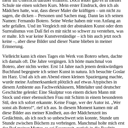
mehr im Unterricht darüber erfahren. Doch leider gab es in meiner
Schule nie einen solchen Kurs. Mein erster Eindruck, den ich als
Mädchen hatte, war, dass dieser Maler die kräftigen – um nicht zu
sagen, die dicken – Personen und Sachen mag. Dann las ich seinen
Namen: Fernando Botero. Seine Werke haben mir von Anfang an
sehr gefallen. Und im Vergleich mit der abstrakten Kunst oder dem
Surrealismus von Dalí fiel es mir nicht so schwer zu verstehen, was
er malte. Ich war keine Kunstverständige – ich bin auch jetzt noch
keine –, aber diese Bilder und dieser Name blieben in meiner
Erinnerung.
Vielleicht kann ich eines Tages ein Werk von Botero sehen, dachte
ich damals oft. Die Jahre vergingen. Ich hörte manchmal von
Botero, aber nichts weiter. Erst 14 Jahre nach jenem denkwürdigen
Buchfund begegnete ich seiner Kunst in natura. Ich besuchte Goslar
im Harz. Und als ich am Abend einen kleinen Spaziergang machte,
wurde meine Aufmerksamkeit plötzlich auf etwas Atypisches in
diesem Ambiente aus Fachwerkhäusern, Mittelalter und deutscher
Geschichte gelenkt: Eine Skulptur von einem dicken Mann mit
Stock und einer ebensolchen Frau mit Schirm in einem besonderen
Stil, den ich sofort erkannte. Keine Frage, wer der Autor ist. „Wer
sonst als Botero!“, rief ich aus. In diesem Moment kamen mir all
diese Bilder aus meiner Kindheit, aus der Mädchenzeit ins
Gedächtnis, als ich noch so unbeschwert sein konnte, Stunde um
Stunde zwischen Büchern zu verbringen. Manchmal holte mich erst