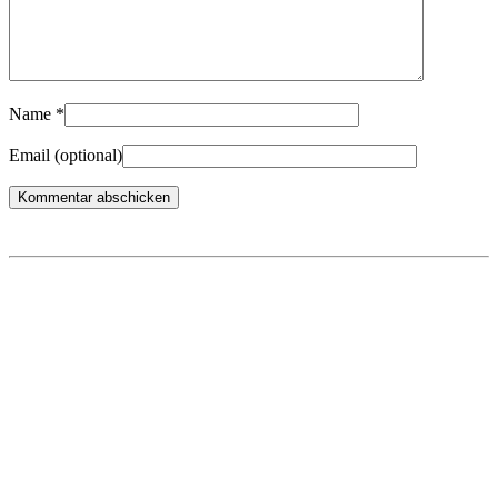
Name
*
Email
(optional)