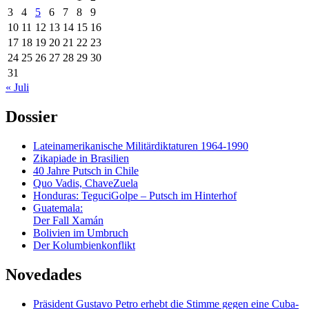
3
4
5
6
7
8
9
10
11
12
13
14
15
16
17
18
19
20
21
22
23
24
25
26
27
28
29
30
31
« Juli
Dossier
Lateinamerikanische Militärdiktaturen 1964-1990
Zikapiade in Brasilien
40 Jahre Putsch in Chile
Quo Vadis, ChaveZuela
Honduras: TeguciGolpe – Putsch im Hinterhof
Guatemala:
Der Fall Xamán
Bolivien im Umbruch
Der Kolumbienkonflikt
Novedades
Präsident Gustavo Petro erhebt die Stimme gegen eine Cuba-