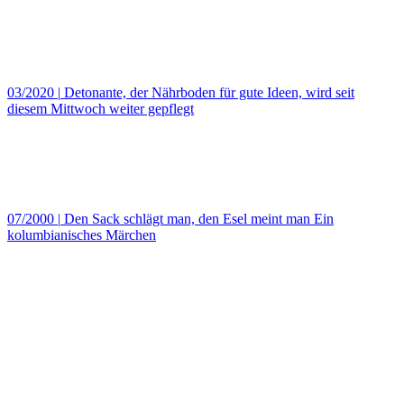
03/2020
|
Detonante, der Nährboden für gute Ideen, wird seit
diesem Mittwoch weiter gepflegt
07/2000
|
Den Sack schlägt man, den Esel meint man Ein
kolumbianisches Märchen