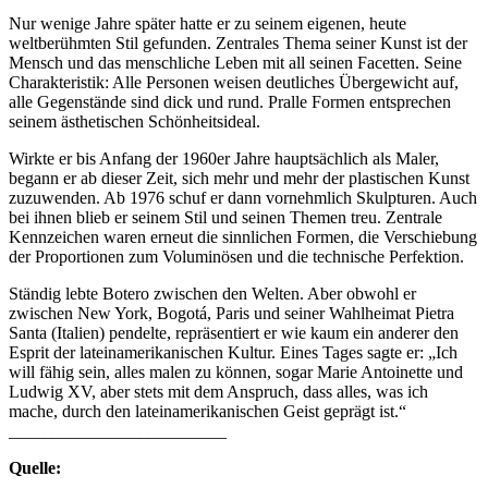
Nur wenige Jahre später hatte er zu seinem eigenen, heute
weltberühmten Stil gefunden. Zentrales Thema seiner Kunst ist der
Mensch und das menschliche Leben mit all seinen Facetten. Seine
Charakteristik: Alle Personen weisen deutliches Übergewicht auf,
alle Gegenstände sind dick und rund. Pralle Formen entsprechen
seinem ästhetischen Schönheitsideal.
Wirkte er bis Anfang der 1960er Jahre hauptsächlich als Maler,
begann er ab dieser Zeit, sich mehr und mehr der plastischen Kunst
zuzuwenden. Ab 1976 schuf er dann vornehmlich Skulpturen. Auch
bei ihnen blieb er seinem Stil und seinen Themen treu. Zentrale
Kennzeichen waren erneut die sinnlichen Formen, die Verschiebung
der Proportionen zum Voluminösen und die technische Perfektion.
Ständig lebte Botero zwischen den Welten. Aber obwohl er
zwischen New York, Bogotá, Paris und seiner Wahlheimat Pietra
Santa (Italien) pendelte, repräsentiert er wie kaum ein anderer den
Esprit der lateinamerikanischen Kultur. Eines Tages sagte er: „Ich
will fähig sein, alles malen zu können, sogar Marie Antoinette und
Ludwig XV, aber stets mit dem Anspruch, dass alles, was ich
mache, durch den lateinamerikanischen Geist geprägt ist.“
_________________________
Quelle: