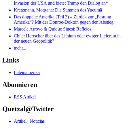
Invasion der USA und bietet Trump den Dialog an*
Kretzmann, Morgana: Die Stimmen des Yucumã
Das doppelte Amerika (Teil 3) – Zurück zur „Festung
Amerika“? Mit der Donroe-Doktrin gegen den Abstieg
Marcela Arroyo & Quique Sinesi: Reflejos
Chile: Herrscher über das Lithium oder ewiger Lieferant in
der neuen Geopolitik?
mehr...
Links
Lateinamerika
Abonnieren
RSS Artikel
Quetzal@Twitter
Artikel | Noticias