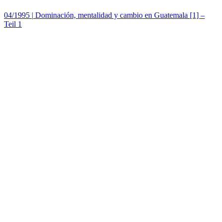
04/1995
|
Dominación, mentalidad y cambio en Guatemala [1] –
Teil 1