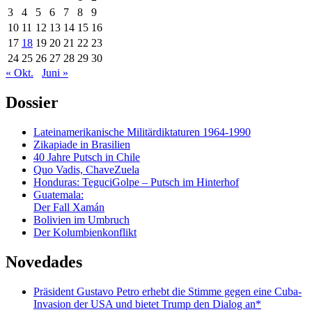
3
4
5
6
7
8
9
10
11
12
13
14
15
16
17
18
19
20
21
22
23
24
25
26
27
28
29
30
« Okt.
Juni »
Dossier
Lateinamerikanische Militärdiktaturen 1964-1990
Zikapiade in Brasilien
40 Jahre Putsch in Chile
Quo Vadis, ChaveZuela
Honduras: TeguciGolpe – Putsch im Hinterhof
Guatemala:
Der Fall Xamán
Bolivien im Umbruch
Der Kolumbienkonflikt
Novedades
Präsident Gustavo Petro erhebt die Stimme gegen eine Cuba-
Invasion der USA und bietet Trump den Dialog an*