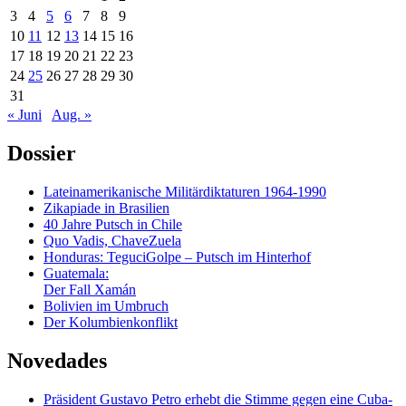
3
4
5
6
7
8
9
10
11
12
13
14
15
16
17
18
19
20
21
22
23
24
25
26
27
28
29
30
31
« Juni
Aug. »
Dossier
Lateinamerikanische Militärdiktaturen 1964-1990
Zikapiade in Brasilien
40 Jahre Putsch in Chile
Quo Vadis, ChaveZuela
Honduras: TeguciGolpe – Putsch im Hinterhof
Guatemala:
Der Fall Xamán
Bolivien im Umbruch
Der Kolumbienkonflikt
Novedades
Präsident Gustavo Petro erhebt die Stimme gegen eine Cuba-