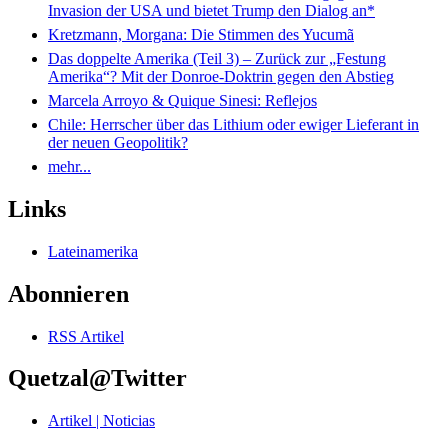
Invasion der USA und bietet Trump den Dialog an*
Kretzmann, Morgana: Die Stimmen des Yucumã
Das doppelte Amerika (Teil 3) – Zurück zur „Festung
Amerika“? Mit der Donroe-Doktrin gegen den Abstieg
Marcela Arroyo & Quique Sinesi: Reflejos
Chile: Herrscher über das Lithium oder ewiger Lieferant in
der neuen Geopolitik?
mehr...
Links
Lateinamerika
Abonnieren
RSS Artikel
Quetzal@Twitter
Artikel | Noticias