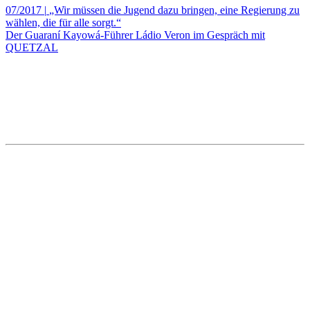
07/2017
|
„Wir müssen die Jugend dazu bringen, eine Regierung zu
wählen, die für alle sorgt.“
Der Guaraní Kayowá-Führer Ládio Veron im Gespräch mit
QUETZAL