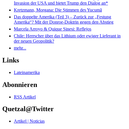
Invasion der USA und bietet Trump den Dialog an*
Kretzmann, Morgana: Die Stimmen des Yucumã
Das doppelte Amerika (Teil 3) – Zurück zur „Festung
Amerika“? Mit der Donroe-Doktrin gegen den Abstieg
Marcela Arroyo & Quique Sinesi: Reflejos
Chile: Herrscher über das Lithium oder ewiger Lieferant in
der neuen Geopolitik?
mehr...
Links
Lateinamerika
Abonnieren
RSS Artikel
Quetzal@Twitter
Artikel | Noticias