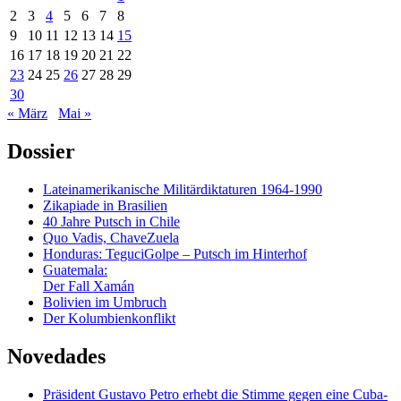
2
3
4
5
6
7
8
9
10
11
12
13
14
15
16
17
18
19
20
21
22
23
24
25
26
27
28
29
30
« März
Mai »
Dossier
Lateinamerikanische Militärdiktaturen 1964-1990
Zikapiade in Brasilien
40 Jahre Putsch in Chile
Quo Vadis, ChaveZuela
Honduras: TeguciGolpe – Putsch im Hinterhof
Guatemala:
Der Fall Xamán
Bolivien im Umbruch
Der Kolumbienkonflikt
Novedades
Präsident Gustavo Petro erhebt die Stimme gegen eine Cuba-