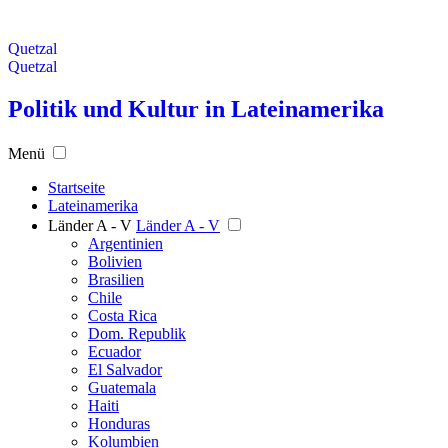
Quetzal
Quetzal
Politik und Kultur in Lateinamerika
Menü
Startseite
Lateinamerika
Länder A - V
Länder A - V
Argentinien
Bolivien
Brasilien
Chile
Costa Rica
Dom. Republik
Ecuador
El Salvador
Guatemala
Haiti
Honduras
Kolumbien