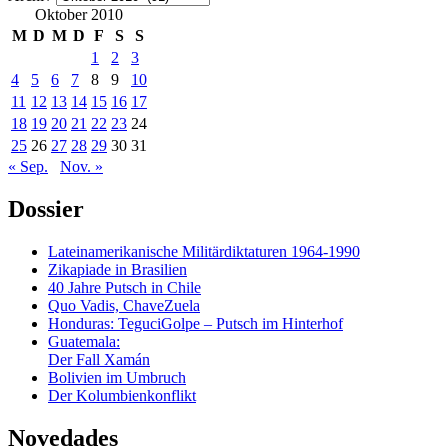
Oktober 2010
M
D
M
D
F
S
S
1
2
3
4
5
6
7
8
9
10
11
12
13
14
15
16
17
18
19
20
21
22
23
24
25
26
27
28
29
30
31
« Sep.
Nov. »
Dossier
Lateinamerikanische Militärdiktaturen 1964-1990
Zikapiade in Brasilien
40 Jahre Putsch in Chile
Quo Vadis, ChaveZuela
Honduras: TeguciGolpe – Putsch im Hinterhof
Guatemala:
Der Fall Xamán
Bolivien im Umbruch
Der Kolumbienkonflikt
Novedades