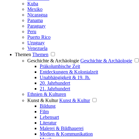
Kuba
Mexiko
Nicaragua
Panama
Paraguay
Peru
Puerto Rico
Uruguay
Venezuela
Themen
Themen
Geschichte & Archäologie
Geschichte & Archäologie
Präkolumbische Zeit
Entdeckungen & Kolonialzeit
Unabhängigkeit & 19. Jh.
20. Jahrhundert
21. Jahrhundert
Ethnien & Kulturen
Kunst & Kultur
Kunst & Kultur
Bildung
Film
Lebensart
Literatur
Malerei & Bildhauerei
Medien & Kommunikation