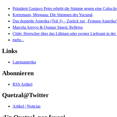
Präsident Gustavo Petro erhebt die Stimme gegen eine Cuba-I
Kretzmann, Morgana: Die Stimmen des Yucumã
Das doppelte Amerika (Teil 3) – Zurück zur „Festung Amerika
Marcela Arroyo & Quique Sinesi: Reflejos
Chile: Herrscher über das Lithium oder ewiger Lieferant in der
mehr...
Links
Lateinamerika
Abonnieren
RSS Artikel
Quetzal@Twitter
Artikel | Noticias