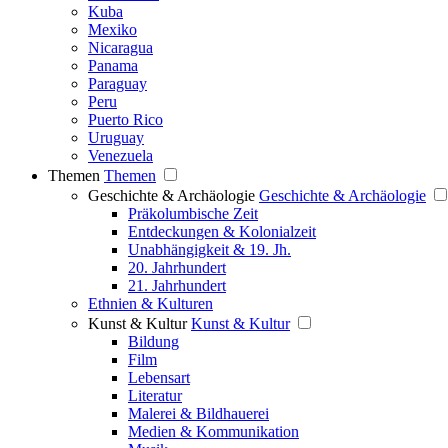
Kuba
Mexiko
Nicaragua
Panama
Paraguay
Peru
Puerto Rico
Uruguay
Venezuela
Themen
Themen
Geschichte & Archäologie
Geschichte & Archäologie
Präkolumbische Zeit
Entdeckungen & Kolonialzeit
Unabhängigkeit & 19. Jh.
20. Jahrhundert
21. Jahrhundert
Ethnien & Kulturen
Kunst & Kultur
Kunst & Kultur
Bildung
Film
Lebensart
Literatur
Malerei & Bildhauerei
Medien & Kommunikation