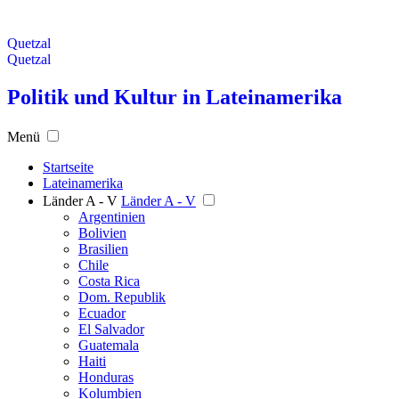
Quetzal
Quetzal
Politik und Kultur in Lateinamerika
Menü
Startseite
Lateinamerika
Länder A - V
Länder A - V
Argentinien
Bolivien
Brasilien
Chile
Costa Rica
Dom. Republik
Ecuador
El Salvador
Guatemala
Haiti
Honduras
Kolumbien