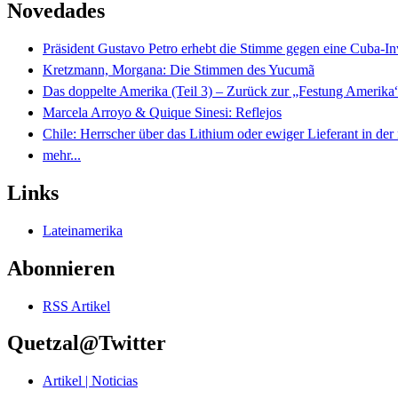
Novedades
Präsident Gustavo Petro erhebt die Stimme gegen eine Cuba-I
Kretzmann, Morgana: Die Stimmen des Yucumã
Das doppelte Amerika (Teil 3) – Zurück zur „Festung Amerika
Marcela Arroyo & Quique Sinesi: Reflejos
Chile: Herrscher über das Lithium oder ewiger Lieferant in der
mehr...
Links
Lateinamerika
Abonnieren
RSS Artikel
Quetzal@Twitter
Artikel | Noticias