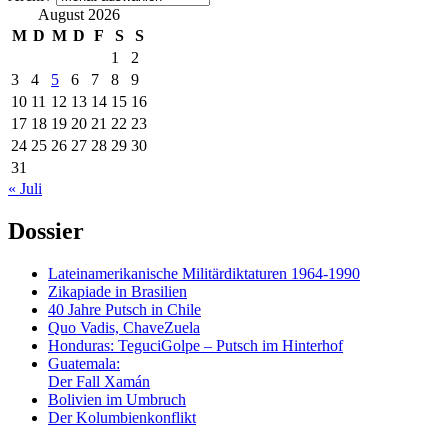
August 2026
M
D
M
D
F
S
S
1
2
3
4
5
6
7
8
9
10
11
12
13
14
15
16
17
18
19
20
21
22
23
24
25
26
27
28
29
30
31
« Juli
Dossier
Lateinamerikanische Militärdiktaturen 1964-1990
Zikapiade in Brasilien
40 Jahre Putsch in Chile
Quo Vadis, ChaveZuela
Honduras: TeguciGolpe – Putsch im Hinterhof
Guatemala:
Der Fall Xamán
Bolivien im Umbruch
Der Kolumbienkonflikt