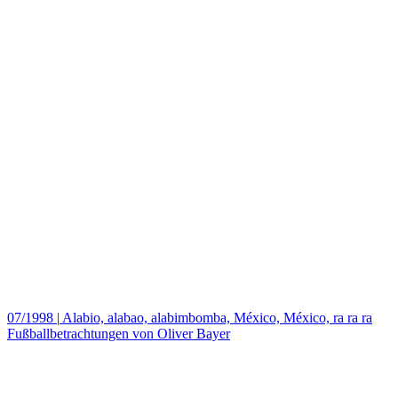
07/1998
|
Alabio, alabao, alabimbomba, México, México, ra ra ra
Fußballbetrachtungen von Oliver Bayer