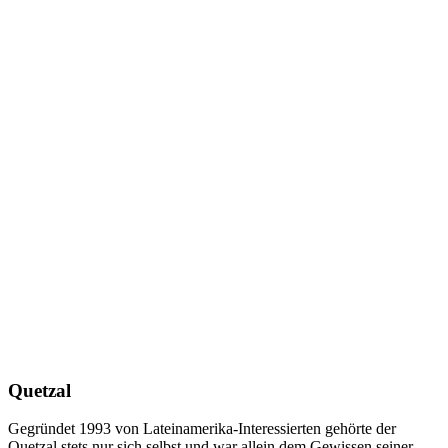
Quetzal
Gegründet 1993 von Lateinamerika-Interessierten gehörte der
Quetzal stets nur sich selbst und war allein dem Gewissen seiner