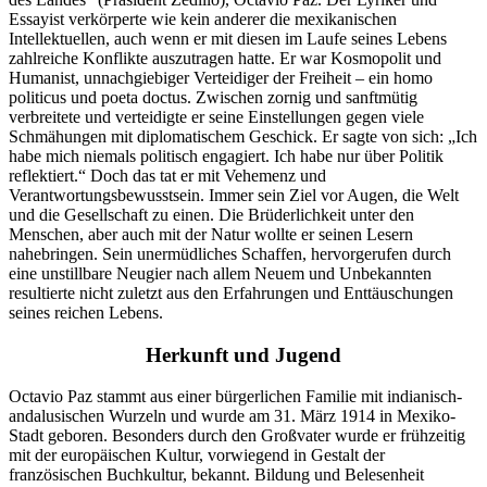
Essayist verkörperte wie kein anderer die mexikanischen
Intellektuellen, auch wenn er mit diesen im Laufe seines Lebens
zahlreiche Konflikte auszutragen hatte. Er war Kosmopolit und
Humanist, unnachgiebiger Verteidiger der Freiheit – ein homo
politicus und poeta doctus. Zwischen zornig und sanftmütig
verbreitete und verteidigte er seine Einstellungen gegen viele
Schmähungen mit diplomatischem Geschick. Er sagte von sich: „Ich
habe mich niemals politisch engagiert. Ich habe nur über Politik
reflektiert.“ Doch das tat er mit Vehemenz und
Verantwortungsbewusstsein. Immer sein Ziel vor Augen, die Welt
und die Gesellschaft zu einen. Die Brüderlichkeit unter den
Menschen, aber auch mit der Natur wollte er seinen Lesern
nahebringen. Sein unermüdliches Schaffen, hervorgerufen durch
eine unstillbare Neugier nach allem Neuem und Unbekannten
resultierte nicht zuletzt aus den Erfahrungen und Enttäuschungen
seines reichen Lebens.
Herkunft und Jugend
Octavio Paz stammt aus einer bürgerlichen Familie mit indianisch-
andalusischen Wurzeln und wurde am 31. März 1914 in Mexiko-
Stadt geboren. Besonders durch den Großvater wurde er frühzeitig
mit der europäischen Kultur, vorwiegend in Gestalt der
französischen Buchkultur, bekannt. Bildung und Belesenheit