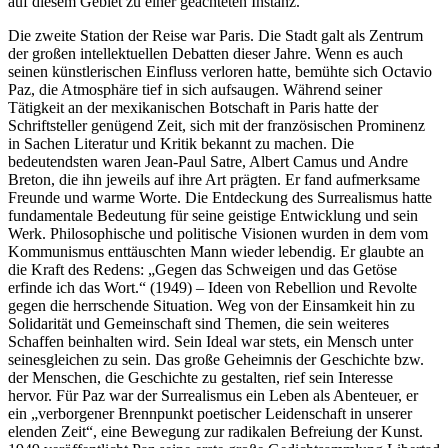
auf diesem Gebiet zu einer geachteten Instanz.
Die zweite Station der Reise war Paris. Die Stadt galt als Zentrum
der großen intellektuellen Debatten dieser Jahre. Wenn es auch
seinen künstlerischen Einfluss verloren hatte, bemühte sich Octavio
Paz, die Atmosphäre tief in sich aufsaugen. Während seiner
Tätigkeit an der mexikanischen Botschaft in Paris hatte der
Schriftsteller genügend Zeit, sich mit der französischen Prominenz
in Sachen Literatur und Kritik bekannt zu machen. Die
bedeutendsten waren Jean-Paul Satre, Albert Camus und Andre
Breton, die ihn jeweils auf ihre Art prägten. Er fand aufmerksame
Freunde und warme Worte. Die Entdeckung des Surrealismus hatte
fundamentale Bedeutung für seine geistige Entwicklung und sein
Werk. Philosophische und politische Visionen wurden in dem vom
Kommunismus enttäuschten Mann wieder lebendig. Er glaubte an
die Kraft des Redens: „Gegen das Schweigen und das Getöse
erfinde ich das Wort.“ (1949) – Ideen von Rebellion und Revolte
gegen die herrschende Situation. Weg von der Einsamkeit hin zu
Solidarität und Gemeinschaft sind Themen, die sein weiteres
Schaffen beinhalten wird. Sein Ideal war stets, ein Mensch unter
seinesgleichen zu sein. Das große Geheimnis der Geschichte bzw.
der Menschen, die Geschichte zu gestalten, rief sein Interesse
hervor. Für Paz war der Surrealismus ein Leben als Abenteuer, er
ein „verborgener Brennpunkt poetischer Leidenschaft in unserer
elenden Zeit“, eine Bewegung zur radikalen Befreiung der Kunst.