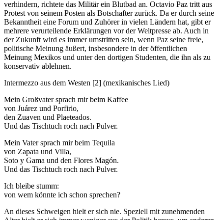
verhindern, richtete das Militär ein Blutbad an. Octavio Paz tritt aus
Protest von seinem Posten als Botschafter zurück. Da er durch seine
Bekanntheit eine Forum und Zuhörer in vielen Ländern hat, gibt er
mehrere verurteilende Erklärungen vor der Weltpresse ab. Auch in
der Zukunft wird es immer umstritten sein, wenn Paz seine freie,
politische Meinung äußert, insbesondere in der öffentlichen
Meinung Mexikos und unter den dortigen Studenten, die ihn als zu
konservativ ablehnen.
Intermezzo aus dem Westen [2] (mexikanisches Lied)
Mein Großvater sprach mir beim Kaffee
von Juárez und Porfirio,
den Zuaven und Plaeteados.
Und das Tischtuch roch nach Pulver.
Mein Vater sprach mir beim Tequila
von Zapata und Villa,
Soto y Gama und den Flores Magón.
Und das Tischtuch roch nach Pulver.
Ich bleibe stumm:
von wem könnte ich schon sprechen?
An dieses Schweigen hielt er sich nie. Speziell mit zunehmenden