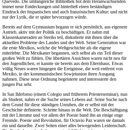
Quevedo. Die umfangreiche Bibliothek bot dem Heranwachsenden
immer neue Entdeckungen und hinterließ einen beständigen
Eindruck der hispanischen und auch französischen Kultur; und nicht
nur der Lyrik, die er später bevorzugen würde.
Bereits auf dem Gymnasium begann er sich persönlich, aus eigenem
Antrieb, aktiv mit der Politik zu beschäftigen. Er nahm mit
Klassenkameraden an Streiks teil, diskutierte mit ihnen über die
aktuellen Probleme des Landes und der Welt. Seine Generation war
die erste Mexikos, welche die Weltgeschichte als die eigene
miterlebte. Die Mexikaner begannen, sich selbst als ein Teil dieser
großen Welt zu fühlen. Die libertären Ansichten waren nicht neu für
den Jugendlichen, er kannte sie bereits aus dem Elternhaus. Etwas
völlig Neues waren hingegen die Ereignisse, die weit entfernt von
Mexiko, in der kommunistischen Sowjetunion ihren Ausgang
nahmen. Diese neue Ordnung begeisterte und interessierte den
jungen Paz sehr.
In San Ildefonso (einem Colegio und früherem Priesterseminar), nun
als Student, nahm er die Suche seines Lebens auf. Seine Suche nach
dem Grund für diese ständigen Unruhen, die er selbst mit der
Geschichte definierte. Schritte hinaus in die Welt. Die Beschäftigung
mit der Literatur und vor allem der Poesie band ihn an einige enge
Freunde. Poesie und Revolution, für Octavio Paz waren sie damals
ein und dasselbe. Zwei Seiten einer alles bewegenden Leidenschaft.