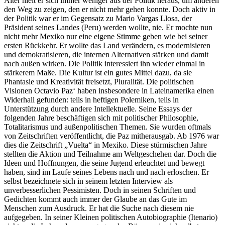
Alter hielt er sich immer weniger aus der Politik heraus, um anderen
den Weg zu zeigen, den er nicht mehr gehen konnte. Doch aktiv in
der Politik war er im Gegensatz zu Mario Vargas Llosa, der
Präsident seines Landes (Peru) werden wollte, nie. Er mochte nun
nicht mehr Mexiko nur eine eigene Stimme geben wie bei seiner
ersten Rückkehr. Er wollte das Land verändern, es modernisieren
und demokratisieren, die internen Alternativen stärken und damit
nach außen wirken. Die Politik interessiert ihn wieder einmal in
stärkerem Maße. Die Kultur ist ein gutes Mittel dazu, da sie
Phantasie und Kreativität freisetzt, Pluralität. Die politischen
Visionen Octavio Paz‘ haben insbesondere in Lateinamerika einen
Widerhall gefunden: teils in heftigen Polemiken, teils in
Unterstützung durch andere Intellektuelle. Seine Essays der
folgenden Jahre beschäftigen sich mit politischer Philosophie,
Totalitarismus und außenpolitischen Themen. Sie wurden oftmals
von Zeitschriften veröffentlicht, die Paz mitherausgab. Ab 1976 war
dies die Zeitschrift „Vuelta“ in Mexiko. Diese stürmischen Jahre
stellten die Aktion und Teilnahme am Weltgeschehen dar. Doch die
Ideen und Hoffnungen, die seine Jugend erleuchtet und bewegt
haben, sind im Laufe seines Lebens nach und nach erloschen. Er
selbst bezeichnete sich in seinem letzten Interview als
unverbesserlichen Pessimisten. Doch in seinen Schriften und
Gedichten kommt auch immer der Glaube an das Gute im
Menschen zum Ausdruck. Er hat die Suche nach diesem nie
aufgegeben. In seiner Kleinen politischen Autobiographie (Itenario)