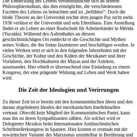
Die Entdeckung des Lebens versinnbildlichte sich an seinem
Philosophiestudium, das ihm ermöglichte, die verschiedensten
Facetten des Lebens zu betrachten und zu „befühlen“. Doch die
bloße Theorie an der Universität reichte dem jungen Paz nicht mehr.
1936 verlässt er die Universität und sein Elternhaus. Eine Anstellung
findet er als Lehrer an einer Realschule für Arbeiterkinder in Mérida
(Yucatán). Während des Aufenthaltes an diesem
geschichtsträchtigen Ort entdeckt er die Geschichte und Mythen
seines Volkes, die ihn fortan faszinieren und beschäftigen werden. In
vielen Werken setzt er sich in den folgenden Jahrzehnten mit der
Geschichte, der Kultur und den Kulten der Mexikaner und ihrer
Vorfahren, den Hochkulturen der Mayas und der Azteken,
auseinander. Hier erhielt er überraschend eine Einladung zu einem
Kongress, der eine prägende Wirkung auf Leben und Werk haben
wird.
Die Zeit der Ideologien und Verirrungen
Zu dieser Zeit ist er bereits mit den kommunistischen Ideen und den
daraus abgeleiteten Idealen der mexikanischen Intellektuellen
vertraut. Obwohl kein Mitglied der Kommunistischen Partei, kann
man ihn zu deren Sympathisanten zählen. Als solcher wird er
Delegierter Mexikos beim Internationalen Antifaschistischen
Schriftstellerkongress in Spanien. Hier kommt er erstmals mit der
sowjetischen Variante des Marxismus unmittelbar in Berührung und