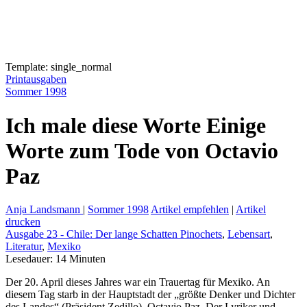
Template: single_normal
Printausgaben
Sommer 1998
Ich male diese Worte Einige
Worte zum Tode von Octavio
Paz
Anja Landsmann
|
Sommer 1998
Artikel empfehlen
|
Artikel
drucken
Ausgabe 23 - Chile: Der lange Schatten Pinochets
,
Lebensart
,
Literatur
,
Mexiko
Lesedauer:
14
Minuten
Der 20. April dieses Jahres war ein Trauertag für Mexiko. An
diesem Tag starb in der Hauptstadt der „größte Denker und Dichter
des Landes“ (Präsident Zedillo), Octavio Paz. Der Lyriker und