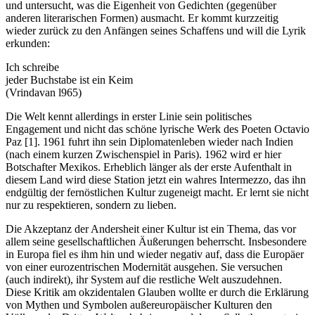
und untersucht, was die Eigenheit von Gedichten (gegenüber
anderen literarischen Formen) ausmacht. Er kommt kurzzeitig
wieder zurück zu den Anfängen seines Schaffens und will die Lyrik
erkunden:
Ich schreibe
jeder Buchstabe ist ein Keim
(Vrindavan l965)
Die Welt kennt allerdings in erster Linie sein politisches
Engagement und nicht das schöne lyrische Werk des Poeten Octavio
Paz [1]. 1961 fuhrt ihn sein Diplomatenleben wieder nach Indien
(nach einem kurzen Zwischenspiel in Paris). 1962 wird er hier
Botschafter Mexikos. Erheblich länger als der erste Aufenthalt in
diesem Land wird diese Station jetzt ein wahres Intermezzo, das ihn
endgültig der fernöstlichen Kultur zugeneigt macht. Er lernt sie nicht
nur zu respektieren, sondern zu lieben.
Die Akzeptanz der Andersheit einer Kultur ist ein Thema, das vor
allem seine gesellschaftlichen Äußerungen beherrscht. Insbesondere
in Europa fiel es ihm hin und wieder negativ auf, dass die Europäer
von einer eurozentrischen Modernität ausgehen. Sie versuchen
(auch indirekt), ihr System auf die restliche Welt auszudehnen.
Diese Kritik am okzidentalen Glauben wollte er durch die Erklärung
von Mythen und Symbolen außereuropäischer Kulturen den