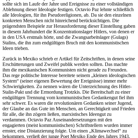
sollte sich im Laufe der Jahre und Ereignisse zu einer vollständigen
Ablehnung dieser Ideologie festigen. Octavio Paz lehnte schließlich
alle Ideologien, für ihn Pseudoreligionen, ab. Da sie den einzelnen
konkreten Menschen nicht hinreichend berücksichtigen. Die
prägendsten Beispiele zur Herausforderung dieser Einstellung gaben
in diesem Jahrhundert die Konzentrationslager Hitlers, von denen er
in den USA erstmals hörte, und die Zwangsarbeitslager (Gulags)
Stalins, die ihn zum endgültigen Bruch mit den kommunistischen
Ideen trieben.
Zurück in Mexiko schrieb er Artikel für Zeitschriften, in denen seine
Erschütterungen und Zweifel publik werden sollten. Das machte
ihm die mexikanischen Kommunisten nicht gerade zu Freunden.
Das rege politische Interesse bereitete seinem „kleinen ideologischen
System“ (seiner eigenen Bewertung der Ereignisse) immer mehr
Schwierigkeiten. Zu nennen wären die Unterzeichnung des Hitler-
Stalin-Pakt und die Ermordung Trotzkis. Die Bereitschaft zu einer
endgültigen Trennung vom kommunistischen Gedankengut fiel ihm
sehr schwer. Es waren die revolutionären Gedanken seiner Jugend,
der Glaube an das Gute im Menschen, an Gerechtigkeit und Frieden
für alle, die ihn zögern ließen, marxistisches Ideengut zu
verdammen. Octavio Paz Auseinandersetzungen mit den
engagierten (meist kommunistischen) Schriftstellern wurden immer
ernster, eine Distanzierung folgte. Um einen „Klimawechsel“ zu
bekommen, verließ der junge Poet Mexiko Ende des Jahres 1943.