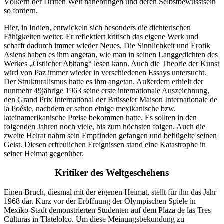
Völkern der Dritten Welt nahebringen und deren Selbstbewusstsein
so fordern.
Hier, in Indien, entwickeln sich besonders die dichterischen
Fähigkeiten weiter. Er reflektiert kritisch das eigene Werk und
schafft dadurch immer wieder Neues. Die Sinnlichkeit und Erotik
Asiens haben es ihm angetan, wie man in seinen Langgedichten des
Werkes „Östlicher Abhang“ lesen kann. Auch die Theorie der Kunst
wird von Paz immer wieder in verschiedenen Essays untersucht.
Der Strukturalismus hatte es ihm angetan. Außerdem erhielt der
nunmehr 49jährige 1963 seine erste internationale Auszeichnung,
den Grand Prix International der Brüsseler Maison Internationale de
la Poésie, nachdem er schon einige mexikanische bzw.
lateinamerikanische Preise bekommen hatte. Es sollten in den
folgenden Jahren noch viele, bis zum höchsten folgen. Auch die
zweite Heirat nahm sein Empfinden gefangen und beflügelte seinen
Geist. Diesen erfreulichen Ereignissen stand eine Katastrophe in
seiner Heimat gegenüber.
Kritiker des Weltgeschehens
Einen Bruch, diesmal mit der eigenen Heimat, stellt für ihn das Jahr
1968 dar. Kurz vor der Eröffnung der Olympischen Spiele in
Mexiko-Stadt demonstrierten Studenten auf dem Plaza de las Tres
Culturas in Tlatelolco. Um diese Meinungsbekundung zu