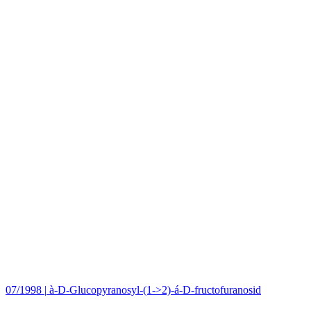
07/1998
|
à-D-Glucopyranosyl-(1->2)-á-D-fructofuranosid