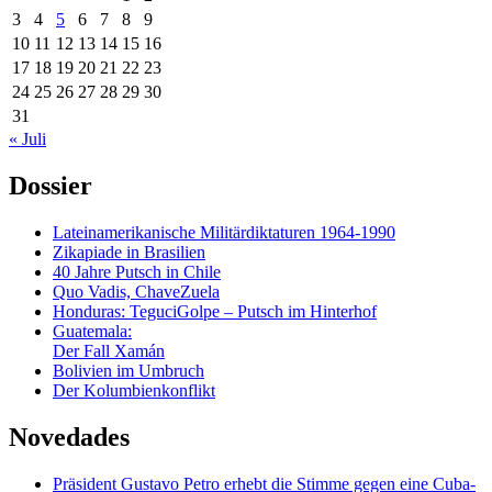
3
4
5
6
7
8
9
10
11
12
13
14
15
16
17
18
19
20
21
22
23
24
25
26
27
28
29
30
31
« Juli
Dossier
Lateinamerikanische Militärdiktaturen 1964-1990
Zikapiade in Brasilien
40 Jahre Putsch in Chile
Quo Vadis, ChaveZuela
Honduras: TeguciGolpe – Putsch im Hinterhof
Guatemala:
Der Fall Xamán
Bolivien im Umbruch
Der Kolumbienkonflikt
Novedades
Präsident Gustavo Petro erhebt die Stimme gegen eine Cuba-