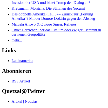
Invasion der USA und bietet Trump den Dialog an*
Kretzmann, Morgana: Die Stimmen des Yucumã
Das doppelte Amerika (Teil 3) – Zurück zur „Festung
Amerika“? Mit der Donroe-Doktrin gegen den Abstieg
Marcela Arroyo & Quique Sinesi: Reflejos
Chile: Herrscher über das Lithium oder ewiger Lieferant in
der neuen Geopolitik?
mehr...
Links
Lateinamerika
Abonnieren
RSS Artikel
Quetzal@Twitter
Artikel | Noticias