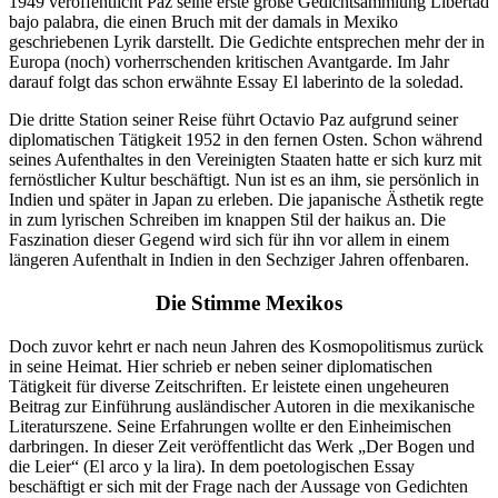
1949 veröffentlicht Paz seine erste große Gedichtsammlung Libertad
bajo palabra, die einen Bruch mit der damals in Mexiko
geschriebenen Lyrik darstellt. Die Gedichte entsprechen mehr der in
Europa (noch) vorherrschenden kritischen Avantgarde. Im Jahr
darauf folgt das schon erwähnte Essay El laberinto de la soledad.
Die dritte Station seiner Reise führt Octavio Paz aufgrund seiner
diplomatischen Tätigkeit 1952 in den fernen Osten. Schon während
seines Aufenthaltes in den Vereinigten Staaten hatte er sich kurz mit
fernöstlicher Kultur beschäftigt. Nun ist es an ihm, sie persönlich in
Indien und später in Japan zu erleben. Die japanische Ästhetik regte
in zum lyrischen Schreiben im knappen Stil der haikus an. Die
Faszination dieser Gegend wird sich für ihn vor allem in einem
längeren Aufenthalt in Indien in den Sechziger Jahren offenbaren.
Die Stimme Mexikos
Doch zuvor kehrt er nach neun Jahren des Kosmopolitismus zurück
in seine Heimat. Hier schrieb er neben seiner diplomatischen
Tätigkeit für diverse Zeitschriften. Er leistete einen ungeheuren
Beitrag zur Einführung ausländischer Autoren in die mexikanische
Literaturszene. Seine Erfahrungen wollte er den Einheimischen
darbringen. In dieser Zeit veröffentlicht das Werk „Der Bogen und
die Leier“ (El arco y la lira). In dem poetologischen Essay
beschäftigt er sich mit der Frage nach der Aussage von Gedichten