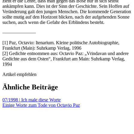
zieht er die Lehre, dass man gegen das Böse nur in sich selbst
ankämpfen kann. Dies ist der Sinn der Geschichte. Sein Hoffen auf
Veränderung galt den jungen Menschen. Die kommende Generation
sollte mutig auf den Horizont blicken, nach der aufgehenden Sonne
suchen, auch wenn die Gefahr des Erblindens besteht.
———————
[1] Paz, Octavio: Itenarium. Kleine politische Autobiographie,
Frankfurt (Main): Suhrkamp Verlag, 1996
[2] Gedichte entnommen aus: Octavio Paz: „Vrindavan und andere
Gedichte aus dem Osten“, Frankfurt am Main: Suhrkamp Verlag,
1994
Artikel empfehlen
Ähnliche Beiträge
07/1998
|
Ich male diese Worte
Einige Worte zum Tode von Octavio Paz