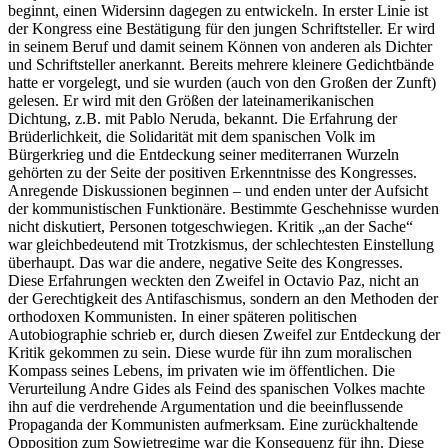
beginnt, einen Widersinn dagegen zu entwickeln. In erster Linie ist
der Kongress eine Bestätigung für den jungen Schriftsteller. Er wird
in seinem Beruf und damit seinem Können von anderen als Dichter
und Schriftsteller anerkannt. Bereits mehrere kleinere Gedichtbände
hatte er vorgelegt, und sie wurden (auch von den Großen der Zunft)
gelesen. Er wird mit den Größen der lateinamerikanischen
Dichtung, z.B. mit Pablo Neruda, bekannt. Die Erfahrung der
Brüderlichkeit, die Solidarität mit dem spanischen Volk im
Bürgerkrieg und die Entdeckung seiner mediterranen Wurzeln
gehörten zu der Seite der positiven Erkenntnisse des Kongresses.
Anregende Diskussionen beginnen – und enden unter der Aufsicht
der kommunistischen Funktionäre. Bestimmte Geschehnisse wurden
nicht diskutiert, Personen totgeschwiegen. Kritik „an der Sache“
war gleichbedeutend mit Trotzkismus, der schlechtesten Einstellung
überhaupt. Das war die andere, negative Seite des Kongresses.
Diese Erfahrungen weckten den Zweifel in Octavio Paz, nicht an
der Gerechtigkeit des Antifaschismus, sondern an den Methoden der
orthodoxen Kommunisten. In einer späteren politischen
Autobiographie schrieb er, durch diesen Zweifel zur Entdeckung der
Kritik gekommen zu sein. Diese wurde für ihn zum moralischen
Kompass seines Lebens, im privaten wie im öffentlichen. Die
Verurteilung Andre Gides als Feind des spanischen Volkes machte
ihn auf die verdrehende Argumentation und die beeinflussende
Propaganda der Kommunisten aufmerksam. Eine zurückhaltende
Opposition zum Sowjetregime war die Konsequenz für ihn. Diese