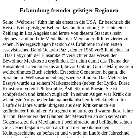
Erkundung fremder geistiger Regionen
Seine „Weltreise“ führt ihn als erstes in die USA. Er beschrieb die
Reise als ein geistigen Beben, das ihn durchdrang. Er lebte eine
Zeitlang in Los Angeles und lernte von diesem Staat aus, sein
eigenes Land und die Mentalität der Mexikaner differenzierter zu
sehen. Niedergeschlagen hat sich das Erfahrene in dem ersten
essayistischen Band Octavio Paz‘, den er 1950 veröffentlichte. In
„Das Labyrinth der Einsamkeit“ versucht er das Wesen der
Bewohner Mexikos zu ergründen. Er nahm damit das Thema der
Einsamkeit Lateinamerikas auf, bevor Gabriel Garcia Márquez sein
weltberühmtes Buch schrieb. Erst seine Generation begann, die
Sprache im Weltzusammenhang wiederzufinden. Das Metier der
Essays wurde zu seinem Markenzeichen (neben der Lyrik). Diese
Kunstform vereint Philosophie, Ästhetik und Poesie. Sie ist
schöpferisch und kritisch zugleich. In seinen Augen war Kritik die
wichtigste Aufgabe der lateinamerikanischen Intellektuellen. Im
Laufe der Jahre wurde übrigens aus dem Kritiker auch ein
gefürchteter Polemiker. Anregend und aufregend waren diese Jahre
für ihn. Besonders der Glauben der Menschen an sich selbst (im
Gegensatz zu den Mexikanern) beeindruckte und beflügelte seinen
Geist. Hier begann er, sich auch mit der mexikanischen
Kulturgeschichte zu befassen und wurde im Laufe der Jahrzehnte