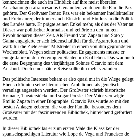
kennzeichnen die auch im Hinblick auf ihre meist liberalen
Anschauungen afrancesados Genannten, zu denen die Familie Paz
gehörte. Der Großvater Ireneo Paz war ein bekannter Intellektueller
und Freimaurer, der immer auch Einsicht und Einfluss in die Politik
des Landes hatte. Er prägte seinen Enkel mehr, als dies der Vater tat.
Dieser war politischer Journalist und gehörte zu den jungen
Revolutionären dieser Zeit. Als Freund von Zapata und Soto y
Gama engagierte er sich leidenschaftlich für die Agrarreform und
warb für die Ziele seiner Mitstreiter in einem von ihm gegründeten
Wochenblatt. Wegen seiner politischen Engagements musste er
einige Jahre in den Vereinigten Staaten im Exil leben. Das war auch
die erste Begegnung des vierjährigen Sohnes Octavio mit dem
Ausland. Doch eine spätere Reise sollte ihn mehr verändern.
Das politische Interesse bekam er also quasi mit in die Wiege gelegt.
Ebenso könnten seine literarischen Ambitionen als genetisch
veranlagt angesehen werden. Der Großvater schrieb historische
Romane, Theaterstücke und sogar Poesie. Der Vater verewigte
Emilio Zapata in einer Biographie. Octavio Paz wurde so mit den
besten Anlagen geboren, die von der Familie, besonders dem
Großvater mit der faszinierenden Bibliothek, hinreichend gefördert
wurden.
In dieser Bibliothek las er zum ersten Male die Klassiker der
spanischsprachigen Literatur wie Lope de Vega und Francisco de