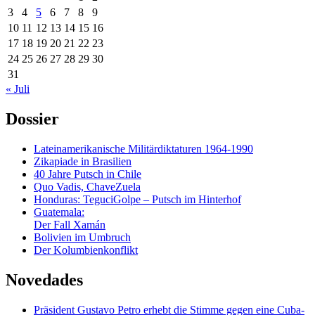
3
4
5
6
7
8
9
10
11
12
13
14
15
16
17
18
19
20
21
22
23
24
25
26
27
28
29
30
31
« Juli
Dossier
Lateinamerikanische Militärdiktaturen 1964-1990
Zikapiade in Brasilien
40 Jahre Putsch in Chile
Quo Vadis, ChaveZuela
Honduras: TeguciGolpe – Putsch im Hinterhof
Guatemala:
Der Fall Xamán
Bolivien im Umbruch
Der Kolumbienkonflikt
Novedades
Präsident Gustavo Petro erhebt die Stimme gegen eine Cuba-