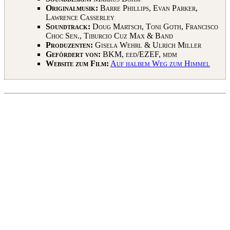
Originalmusik:
Barre Phillips, Evan Parker,
Lawrence Casserley
Soundtrack:
Doug Martsch, Toni Goth, Francisco
Choc Sen., Tiburcio Cuz Max & Band
Produzenten:
Gisela Wehrl & Ulrich Miller
Gefördert von:
BKM, eed/EZEF, mdm
Website zum Film:
Auf halbem Weg zum Himmel