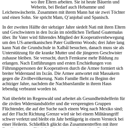
wo ihre Eltern arbeiten. Sie ist heute Bäuerin und
Weberin, bei Bedarf auch Hebamme und
Leichenwäscherin. Zusammen mit ihrem Mann hat sie zwei Töchter
und einen Sohn. Sie spricht Mam, Q’anjobal und Spanisch.
In der zweiten Hälfte der siebziger Jahre siedelt Nati mit ihren Eltern
und Geschwistern in den Ixcán im nördlichen Tiefland Guatemalas
über. Ihr Vater wird führendes Mitglied der Kooperativenbewegung
um den US-amerikanischen Pater Guillermo Woods; drei Jahre lang
kann Nati die Grundschule in Xalbál besuchen, danach muss sie als
Unterstützung für die kranke Mutter und die jüngeren Geschwister
zuhause bleiben. Sie versucht, durch Fernkurse mehr Bildung zu
erlangen. Nach Entführungen und ersten Erschießungen von
Führungspersonen der Kooperativen durch die Armee formiert sich
breiter Widerstand im Ixcán. Die Armee antwortet mit Massakern
gegen die Zivilbevölkerung. Natis Familie flieht zu Beginn der
achtziger Jahre, nachdem die Nachbarsfamilie in ihrem Haus
lebendig verbrannt worden ist.
Nati überlebt im Regenwald und arbeitet als Gesundheitshelferin für
die zivilen Widerstandsdörfer und die versprengten Gruppen
Flüchtender, die auf der Suche nach einem Weg nach Mexiko sind;
auf der Flucht Richtung Grenze wird sie bei einem Militärangriff
schwer verletzt und bleibt ein Jahr bettlägerig in einem Versteck bei
einer Heilerin. Schließlich glückt das Zusammentreffen mit ihrer