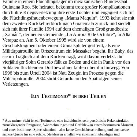
Familie in einem Flüchtlingslager im mexikanischen Bundesstaat
Quintana Roo. Sie heiratet, bekommt trotz großer Komplikationen
durch ihre Kriegsverletzung ihre erste Tochter und engagiert sich für
die Flüchtlingsfrauenbewegung „Mama Maquín“. 1993 kehrt sie mit
dem zweiten Rückkehrerblock nach Guatemala zurück und siedelt
sich mit ihrer Familie 1994 auf dem ehemaligen Großgrundbesitz
„Xamán“, der neuen Gemeinde „La Aurora 8 de Octubre“, in Alta
Verapaz an. Am 5. Oktober 1995 wird sie von einem
Geschoßfragment oder einem Granatsplitter gestreift, als eine
Militärpatrouille im Ortszentrum ein Massaker begeht. Ihr Baby, das
sie im Tragtuch auf dem Rücken trägt, wird davon verletzt. Ihr
vierjähriger Sohn Gerardo fällt zu Boden und die in Panik vor den
Soldaten flüchtenden Dorfbewohner laufen über ihn hinweg. Von
1996 bis zum Urteil 2004 ist Nati Zeugin im Prozess gegen die
Militärpatrouille. 2004 stirbt Gerardo an den Spätfolgen seiner
Verletzungen.
Ein Testimonio* in drei Teilen
* Aus meiner Sicht ist ein Testimonio eine individuelle, sehr persönliche Rekonstruktion
zurückliegender Ereignisse, Wahrnehmungen und Gefühle – in einem bestimmten Moment
und einer bestimmen Sprechsituation – also keine Geschichtsschreibung und auch
keine
sichere Quelle für eine solche. Stattdessen erhalten wir einen sehr lebendigen und