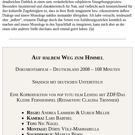
detailreichen Einblick in einen stets veränderlichen subjektiven Sinngebungsprozess.
Besonders faszinierend und charakteristisch für Nati, und vielleicht auch kennzeichnend für
ihre kulturelle Zugehörigkeit ist, dass in ihrer Rede imaginierte bzw. rekonstruierte äußere
Dialoge und innere Monologe nahtlos ineinander übergehen. Ich habe versucht, tendenziell
eher „äußere“, erinnerte Dialoge durch das Setzen von Anführungszeichen kenntlich zu
machen und innere Monologe in den Sprachfluß zu integrieren, kann mich aber an der
einen oder anderen Stelle durchaus auch einmal geirrt haben. (la)
Auf halbem Weg zum Himmel
Dokumentarfilm – Deutschland 2008 – 108 Minuten
Spanisch mit deutschen Untertiteln
Eine Koproduktion von pop tutu film Leipzig mit ZDF/Das
Kleine Fernsehspiel (Redaktion: Claudia Tronnier)
Regie:
Andrea Lammers & Ulrich Miller
Kamera:
Lars Barthel
Ton:
Nic Nagel
Montage:
Dörte Völz-Mammarella
Sounddesign:
Markus Böhm