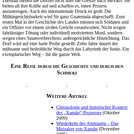
Diesmal fliehen die Dörfler nicht über die Grenze nach Mexiko. Sie
bieten all ihre Kräfte auf und schaffen es, einen Prozess
anzustrengen. Auch der internationale Druck ist groß: Die
Militärgerichtsbarkeit wird für ganz Guatemala abgeschafft. Zum
ersten Mal in der Geschichte des Landes müssen sich Soldaten und
ein Offizier vor einem zivilen Gericht verantworten. Nicht wegen
fahrlässiger Tötung oder individuell motiviertem Mord, sondern
wegen eines Staatsverbrechens: außergerichtliche Hinrichtung. Das
Dorf wird auf eine harte Probe gestellt: Zehn Jahre dauert der
mühsame und bedrohliche Weg durch das Labyrinth der Justiz. Ein
exemplarischer Weg – für die ganze Welt.
Eine Reise durch die Geschichte und durch den
Schmerz
Weitere Artikel
Chronologie und historischer Kontext
des „Xamán“-Prozesses
(Oktober
2009)
Wiederkehr des Alptraums – Das
Massaker von Xamán
(Dezember