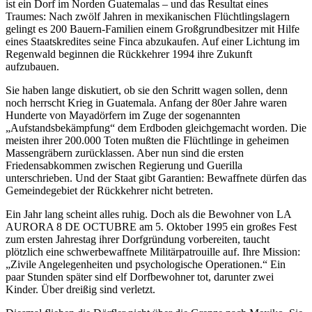
ist ein Dorf im Norden Guatemalas – und das Resultat eines
Traumes: Nach zwölf Jahren in mexikanischen Flüchtlingslagern
gelingt es 200 Bauern-Familien einem Großgrundbesitzer mit Hilfe
eines Staatskredites seine Finca abzukaufen. Auf einer Lichtung im
Regenwald beginnen die Rückkehrer 1994 ihre Zukunft
aufzubauen.
Sie haben lange diskutiert, ob sie den Schritt wagen sollen, denn
noch herrscht Krieg in Guatemala. Anfang der 80er Jahre waren
Hunderte von Mayadörfern im Zuge der sogenannten
„Aufstandsbekämpfung“ dem Erdboden gleichgemacht worden. Die
meisten ihrer 200.000 Toten mußten die Flüchtlinge in geheimen
Massengräbern zurücklassen. Aber nun sind die ersten
Friedensabkommen zwischen Regierung und Guerilla
unterschrieben. Und der Staat gibt Garantien: Bewaffnete dürfen das
Gemeindegebiet der Rückkehrer nicht betreten.
Ein Jahr lang scheint alles ruhig. Doch als die Bewohner von LA
AURORA 8 DE OCTUBRE am 5. Oktober 1995 ein großes Fest
zum ersten Jahrestag ihrer Dorfgründung vorbereiten, taucht
plötzlich eine schwerbewaffnete Militärpatrouille auf. Ihre Mission:
„Zivile Angelegenheiten und psychologische Operationen.“ Ein
paar Stunden später sind elf Dorfbewohner tot, darunter zwei
Kinder. Über dreißig sind verletzt.