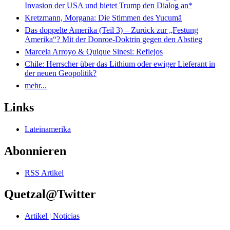
Invasion der USA und bietet Trump den Dialog an*
Kretzmann, Morgana: Die Stimmen des Yucumã
Das doppelte Amerika (Teil 3) – Zurück zur „Festung
Amerika“? Mit der Donroe-Doktrin gegen den Abstieg
Marcela Arroyo & Quique Sinesi: Reflejos
Chile: Herrscher über das Lithium oder ewiger Lieferant in
der neuen Geopolitik?
mehr...
Links
Lateinamerika
Abonnieren
RSS Artikel
Quetzal@Twitter
Artikel | Noticias