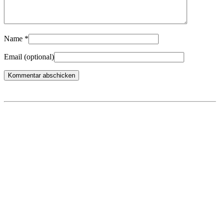
Name
*
Email
(optional)