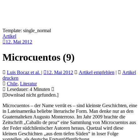
Template: single_normal
Artikel
12. Mai 2012
Microcuentos (9)
Luis Bocaz et al.
|
12. Mai 2012
Artikel empfehlen
|
Artikel
drucken
Chile
,
Literatur
Lesedauer:
4
Minuten
[Download nicht gefunden.]
Microcuentos – der Name verrät es – sind kleinste Geschichten, eine
in Lateinamerika beliebte literarische Form. Man denke nur an den
Guatemalteken Augusto Monterroso. Im Jahr 2009 brachte die
Zeitschrift „Caballo de proa“ eine Sammlung von Microcuentos aus
der Feder südchilenischer Autoren heraus. Quetzal wird diese
kleinen Geschichten „aus dem tiefen Süden“ in loser Folge
vorstellen, als deutsche Erstveröffentlichung.