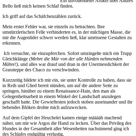
Ein unvollendeter Artikel über Andrés
Bello ließ mich keinen Schlaf finden.
Ich griff auf das Schäfchenzählen zurück.
Mein erster Fehler war, sie einzeln zu betrachten. Ihre
umstürzlerischen Felle verhinderten es, in der milchigen Masse, die
mir die Augenlider schwer werden ließ, klar umrissene Gestalten zu
erkennen.
Ich versuchte, sie einzupferchen. Sofort umzingelte mich ein Trupp
Gleichklänge
(Mehre die Mär von der alle Hürden nehmenden
Mähre!)
, und alles war drauf und dran in der Unermesslichkeit der
Grassteppe des Chaco zu verschwinden.
Kurzzeitig bildete ich mir ein, sie unter Kontrolle zu haben, dass sie
in Reih und Glied bereit stünden, um auf die andere Seite zu
springen, hinüber zu einem Renaissance-Hain, den man als
Gelegenheitsarbeit in einem Winkel der Landschaft anzulegen
geschafft hatte. Die Gewieftesten jedoch stoben auseinander und ihr
bebendes Blöken drohte mich aufzuwecken.
Auf dem Gipfel der Heuchelei kamen einige määääh machend
näher, um mir wie Argos die Hand zu lecken. Über das Privileg des
Hundes in der Gesamtheit aller Wesenheiten nachsinnend ging ich
des Schlafes endgültig verlustig.