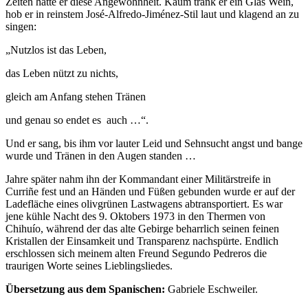
Zeiten hatte er diese Angewohnheit. Kaum trank er ein Glas Wein,
hob er in reinstem José-Alfredo-Jiménez-Stil laut und klagend an zu
singen:
„Nutzlos ist das Leben,
das Leben nützt zu nichts,
gleich am Anfang stehen Tränen
und genau so endet es auch …“.
Und er sang, bis ihm vor lauter Leid und Sehnsucht angst und bange
wurde und Tränen in den Augen standen …
Jahre später nahm ihn der Kommandant einer Militärstreife in
Curriñe fest und an Händen und Füßen gebunden wurde er auf der
Ladefläche eines olivgrünen Lastwagens abtransportiert. Es war
jene kühle Nacht des 9. Oktobers 1973 in den Thermen von
Chihuío, während der das alte Gebirge beharrlich seinen feinen
Kristallen der Einsamkeit und Transparenz nachspürte. Endlich
erschlossen sich meinem alten Freund Segundo Pedreros die
traurigen Worte seines Lieblingsliedes.
Übersetzung aus dem Spanischen:
Gabriele Eschweiler.