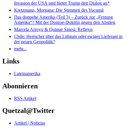
Invasion der USA und bietet Trump den Dialog an*
Kretzmann, Morgana: Die Stimmen des Yucumã
Das doppelte Amerika (Teil 3) – Zurück zur „Festung
Amerika“? Mit der Donroe-Doktrin gegen den Abstieg
Marcela Arroyo & Quique Sinesi: Reflejos
Chile: Herrscher über das Lithium oder ewiger Lieferant in
der neuen Geopolitik?
mehr...
Links
Lateinamerika
Abonnieren
RSS Artikel
Quetzal@Twitter
Artikel | Noticias