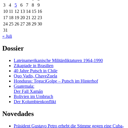
3
4
5
6
7
8
9
10
11
12
13
14
15
16
17
18
19
20
21
22
23
24
25
26
27
28
29
30
31
« Juli
Dossier
Lateinamerikanische Militärdiktaturen 1964-1990
Zikapiade in Brasilien
40 Jahre Putsch in Chile
Quo Vadis, ChaveZuela
Honduras: TeguciGolpe – Putsch im Hinterhof
Guatemala:
Der Fall Xamán
Bolivien im Umbruch
Der Kolumbienkonflikt
Novedades
Präsident Gustavo Petro erhebt die Stimme gegen eine Cuba-