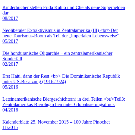
Kinderbücher stellen Frida Kahlo und Che als neue Superhelden
dar
08/2017
Neoliberaler Extraktivismus in Zentralamerika (III) <br/>Der
neue Tourismus-Boom als Teil der „imperialen Lebensweise“
05/2017
Die honduranische Oligarchie – ein zentralamerikanischer
Sonderfall
02/2017
Erst Haiti, dann der Rest <br/> Die Dominikanische Republik
unter US-Besatzung (1916-1924)
05/2016
Lateinamerikanische Biergeschichte(n) in drei Teilen <br/>Teil3:
Zentralamerikas Bieroligarchen unter Globalisierungsdruck
04/2016
Kalenderblatt: 25. November 2015 – 100 Jahre Pinochet
11/2015