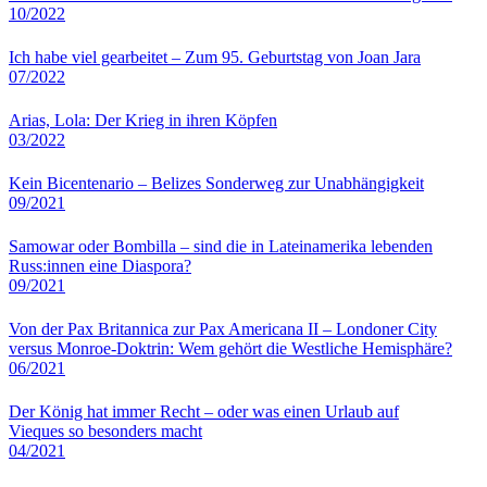
10/2022
Ich habe viel gearbeitet – Zum 95. Geburtstag von Joan Jara
07/2022
Arias, Lola: Der Krieg in ihren Köpfen
03/2022
Kein Bicentenario – Belizes Sonderweg zur Unabhängigkeit
09/2021
Samowar oder Bombilla – sind die in Lateinamerika lebenden
Russ:innen eine Diaspora?
09/2021
Von der Pax Britannica zur Pax Americana II – Londoner City
versus Monroe-Doktrin: Wem gehört die Westliche Hemisphäre?
06/2021
Der König hat immer Recht – oder was einen Urlaub auf
Vieques so besonders macht
04/2021