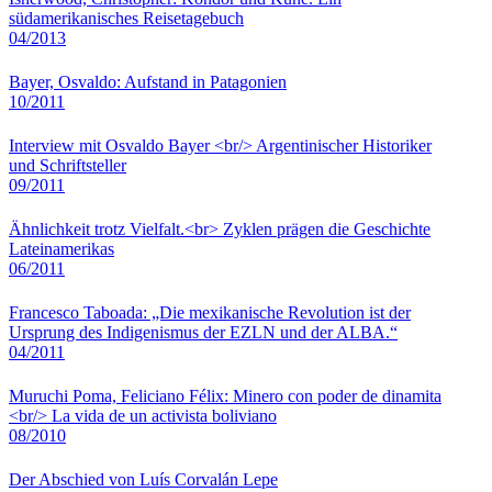
südamerikanisches Reisetagebuch
04/2013
Bayer, Osvaldo: Aufstand in Patagonien
10/2011
Interview mit Osvaldo Bayer <br/> Argentinischer Historiker
und Schriftsteller
09/2011
Ähnlichkeit trotz Vielfalt.<br> Zyklen prägen die Geschichte
Lateinamerikas
06/2011
Francesco Taboada: „Die mexikanische Revolution ist der
Ursprung des Indigenismus der EZLN und der ALBA.“
04/2011
Muruchi Poma, Feliciano Félix: Minero con poder de dinamita
<br/> La vida de un activista boliviano
08/2010
Der Abschied von Luís Corvalán Lepe