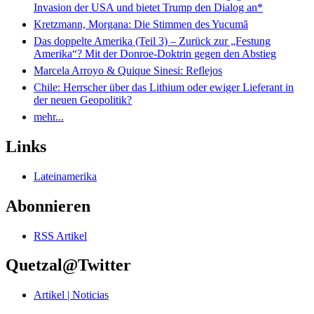
Invasion der USA und bietet Trump den Dialog an*
Kretzmann, Morgana: Die Stimmen des Yucumã
Das doppelte Amerika (Teil 3) – Zurück zur „Festung
Amerika“? Mit der Donroe-Doktrin gegen den Abstieg
Marcela Arroyo & Quique Sinesi: Reflejos
Chile: Herrscher über das Lithium oder ewiger Lieferant in
der neuen Geopolitik?
mehr...
Links
Lateinamerika
Abonnieren
RSS Artikel
Quetzal@Twitter
Artikel | Noticias