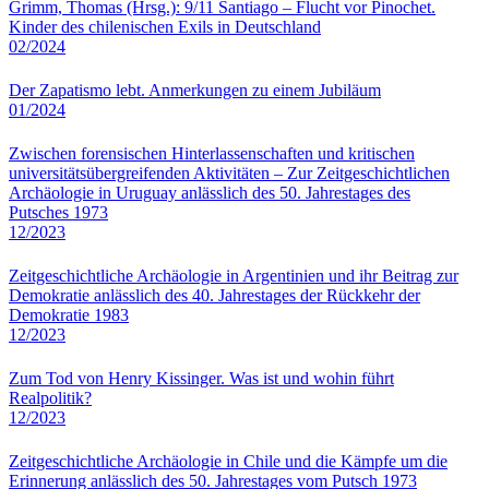
Grimm, Thomas (Hrsg.): 9/11 Santiago – Flucht vor Pinochet.
Kinder des chilenischen Exils in Deutschland
02/2024
Der Zapatismo lebt. Anmerkungen zu einem Jubiläum
01/2024
Zwischen forensischen Hinterlassenschaften und kritischen
universitätsübergreifenden Aktivitäten – Zur Zeitgeschichtlichen
Archäologie in Uruguay anlässlich des 50. Jahrestages des
Putsches 1973
12/2023
Zeitgeschichtliche Archäologie in Argentinien und ihr Beitrag zur
Demokratie anlässlich des 40. Jahrestages der Rückkehr der
Demokratie 1983
12/2023
Zum Tod von Henry Kissinger. Was ist und wohin führt
Realpolitik?
12/2023
Zeitgeschichtliche Archäologie in Chile und die Kämpfe um die
Erinnerung anlässlich des 50. Jahrestages vom Putsch 1973