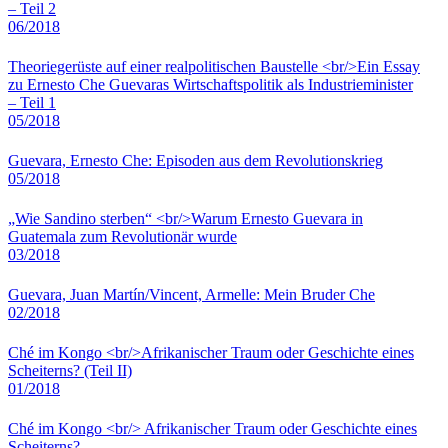
– Teil 2
06/2018
Theoriegerüste auf einer realpolitischen Baustelle <br/>Ein Essay
zu Ernesto Che Guevaras Wirtschaftspolitik als Industrieminister
– Teil 1
05/2018
Guevara, Ernesto Che: Episoden aus dem Revolutionskrieg
05/2018
„Wie Sandino sterben“ <br/>Warum Ernesto Guevara in
Guatemala zum Revolutionär wurde
03/2018
Guevara, Juan Martín/Vincent, Armelle: Mein Bruder Che
02/2018
Ché im Kongo <br/>Afrikanischer Traum oder Geschichte eines
Scheiterns? (Teil II)
01/2018
Ché im Kongo <br/> Afrikanischer Traum oder Geschichte eines
Scheiterns?