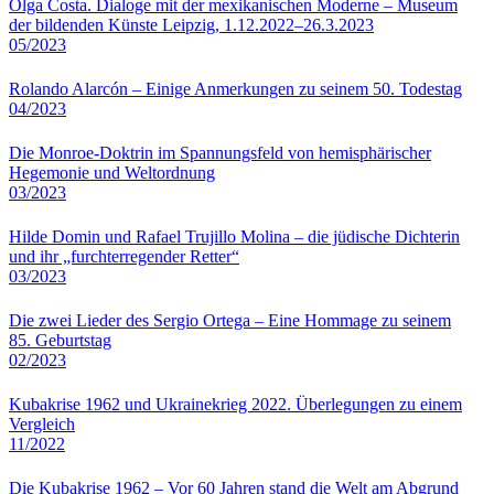
Olga Costa. Dialoge mit der mexikanischen Moderne – Museum
der bildenden Künste Leipzig, 1.12.2022–26.3.2023
05/2023
Rolando Alarcón – Einige Anmerkungen zu seinem 50. Todestag
04/2023
Die Monroe-Doktrin im Spannungsfeld von hemisphärischer
Hegemonie und Weltordnung
03/2023
Hilde Domin und Rafael Trujillo Molina – die jüdische Dichterin
und ihr „furchterregender Retter“
03/2023
Die zwei Lieder des Sergio Ortega – Eine Hommage zu seinem
85. Geburtstag
02/2023
Kubakrise 1962 und Ukrainekrieg 2022. Überlegungen zu einem
Vergleich
11/2022
Die Kubakrise 1962 – Vor 60 Jahren stand die Welt am Abgrund