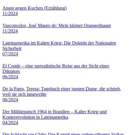
Angst gegen Kuchen (Erzählung)
11/2024
Vasconcelos, José Mauro de: Mein kleiner Orangenbaum
11/2024
Lateinamerika im Kalten Krieg: Die Doktrin der Nationalen
Sicherheit
07/2024
El Conde – eine surrealistische Reise aus der Sicht eines
Diktators
06/2024
De la Parra, Teresa: Tagebuch einer jungen Dame, die schrieb,
weil sie sich langweilte
06/2024
Der Militärputsch 1964 in Brasilien – Kalter Krieg und
Konterrevolution in Lateinamerika
04/2024
Die Schlacht um Chile: Der Kampf eines unbewaffneten Volkes