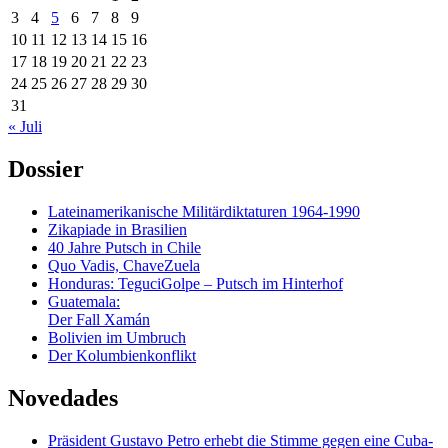
3
4
5
6
7
8
9
10
11
12
13
14
15
16
17
18
19
20
21
22
23
24
25
26
27
28
29
30
31
« Juli
Dossier
Lateinamerikanische Militärdiktaturen 1964-1990
Zikapiade in Brasilien
40 Jahre Putsch in Chile
Quo Vadis, ChaveZuela
Honduras: TeguciGolpe – Putsch im Hinterhof
Guatemala:
Der Fall Xamán
Bolivien im Umbruch
Der Kolumbienkonflikt
Novedades
Präsident Gustavo Petro erhebt die Stimme gegen eine Cuba-