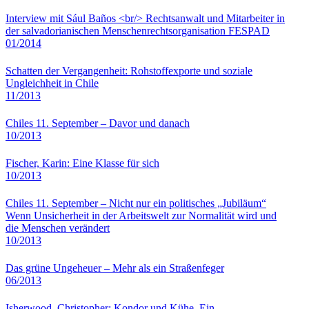
Interview mit Sául Baños <br/> Rechtsanwalt und Mitarbeiter in
der salvadorianischen Menschenrechtsorganisation FESPAD
01/2014
Schatten der Vergangenheit: Rohstoffexporte und soziale
Ungleichheit in Chile
11/2013
Chiles 11. September – Davor und danach
10/2013
Fischer, Karin: Eine Klasse für sich
10/2013
Chiles 11. September – Nicht nur ein politisches „Jubiläum“
Wenn Unsicherheit in der Arbeitswelt zur Normalität wird und
die Menschen verändert
10/2013
Das grüne Ungeheuer – Mehr als ein Straßenfeger
06/2013
Isherwood, Christopher: Kondor und Kühe. Ein