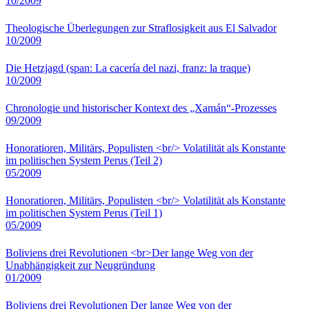
10/2009
Theologische Überlegungen zur Straflosigkeit aus El Salvador
10/2009
Die Hetzjagd (span: La cacería del nazi, franz: la traque)
10/2009
Chronologie und historischer Kontext des „Xamán“-Prozesses
09/2009
Honoratioren, Militärs, Populisten <br/> Volatilität als Konstante
im politischen System Perus (Teil 2)
05/2009
Honoratioren, Militärs, Populisten <br/> Volatilität als Konstante
im politischen System Perus (Teil 1)
05/2009
Boliviens drei Revolutionen <br>Der lange Weg von der
Unabhängigkeit zur Neugründung
01/2009
Boliviens drei Revolutionen Der lange Weg von der