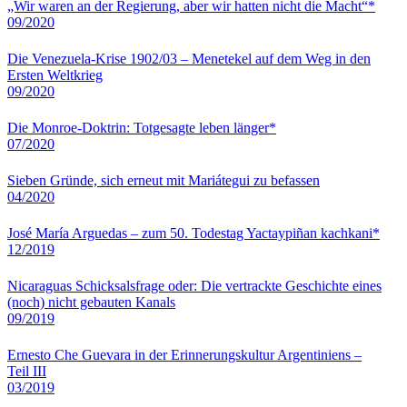
„Wir waren an der Regierung, aber wir hatten nicht die Macht“*
09/2020
Die Venezuela-Krise 1902/03 – Menetekel auf dem Weg in den
Ersten Weltkrieg
09/2020
Die Monroe-Doktrin: Totgesagte leben länger*
07/2020
Sieben Gründe, sich erneut mit Mariátegui zu befassen
04/2020
José María Arguedas – zum 50. Todestag Yactaypiñan kachkani*
12/2019
Nicaraguas Schicksalsfrage oder: Die vertrackte Geschichte eines
(noch) nicht gebauten Kanals
09/2019
Ernesto Che Guevara in der Erinnerungskultur Argentiniens –
Teil III
03/2019