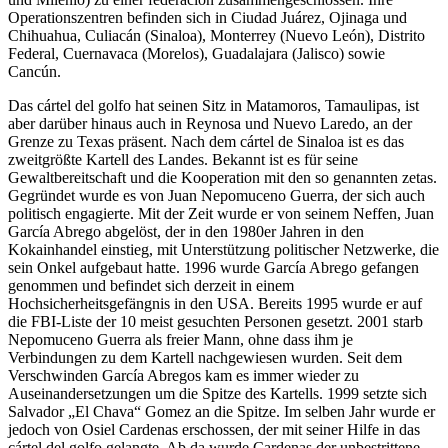
Operationszentren befinden sich in Ciudad Juárez, Ojinaga und
Chihuahua, Culiacán (Sinaloa), Monterrey (Nuevo León), Distrito
Federal, Cuernavaca (Morelos), Guadalajara (Jalisco) sowie
Cancún.
Das cártel del golfo hat seinen Sitz in Matamoros, Tamaulipas, ist
aber darüber hinaus auch in Reynosa und Nuevo Laredo, an der
Grenze zu Texas präsent. Nach dem cártel de Sinaloa ist es das
zweitgrößte Kartell des Landes. Bekannt ist es für seine
Gewaltbereitschaft und die Kooperation mit den so genannten zetas.
Gegründet wurde es von Juan Nepomuceno Guerra, der sich auch
politisch engagierte. Mit der Zeit wurde er von seinem Neffen, Juan
García Abrego abgelöst, der in den 1980er Jahren in den
Kokainhandel einstieg, mit Unterstützung politischer Netzwerke, die
sein Onkel aufgebaut hatte. 1996 wurde García Abrego gefangen
genommen und befindet sich derzeit in einem
Hochsicherheitsgefängnis in den USA. Bereits 1995 wurde er auf
die FBI-Liste der 10 meist gesuchten Personen gesetzt. 2001 starb
Nepomuceno Guerra als freier Mann, ohne dass ihm je
Verbindungen zu dem Kartell nachgewiesen wurden. Seit dem
Verschwinden García Abregos kam es immer wieder zu
Auseinandersetzungen um die Spitze des Kartells. 1999 setzte sich
Salvador „El Chava“ Gomez an die Spitze. Im selben Jahr wurde er
jedoch von Osiel Cardenas erschossen, der mit seiner Hilfe in das
cártel del golfo gelangte. Ab da wurde Cardenas der unbestrittene