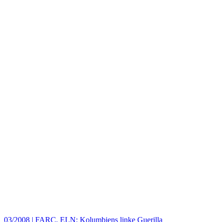
03/2008
|
FARC, ELN: Kolumbiens linke Guerilla