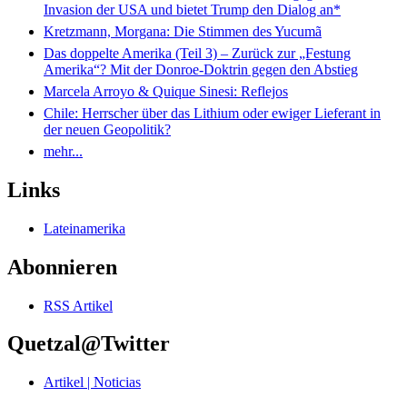
Invasion der USA und bietet Trump den Dialog an*
Kretzmann, Morgana: Die Stimmen des Yucumã
Das doppelte Amerika (Teil 3) – Zurück zur „Festung
Amerika“? Mit der Donroe-Doktrin gegen den Abstieg
Marcela Arroyo & Quique Sinesi: Reflejos
Chile: Herrscher über das Lithium oder ewiger Lieferant in
der neuen Geopolitik?
mehr...
Links
Lateinamerika
Abonnieren
RSS Artikel
Quetzal@Twitter
Artikel | Noticias