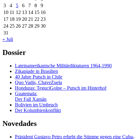
3
4
5
6
7
8
9
10
11
12
13
14
15
16
17
18
19
20
21
22
23
24
25
26
27
28
29
30
31
« Juli
Dossier
Lateinamerikanische Militärdiktaturen 1964-1990
Zikapiade in Brasilien
40 Jahre Putsch in Chile
Quo Vadis, ChaveZuela
Honduras: TeguciGolpe – Putsch im Hinterhof
Guatemala:
Der Fall Xamán
Bolivien im Umbruch
Der Kolumbienkonflikt
Novedades
Präsident Gustavo Petro erhebt die Stimme gegen eine Cuba-