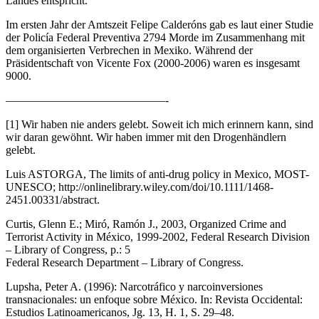
Landes entspricht.
Im ersten Jahr der Amtszeit Felipe Calderóns gab es laut einer Studie
der Policía Federal Preventiva 2794 Morde im Zusammenhang mit
dem organisierten Verbrechen in Mexiko. Während der
Präsidentschaft von Vicente Fox (2000-2006) waren es insgesamt
9000.
——————————————-
[1] Wir haben nie anders gelebt. Soweit ich mich erinnern kann, sind
wir daran gewöhnt. Wir haben immer mit den Drogenhändlern
gelebt.
Luis ASTORGA, The limits of anti-drug policy in Mexico, MOST-
UNESCO; http://onlinelibrary.wiley.com/doi/10.1111/1468-
2451.00331/abstract.
Curtis, Glenn E.; Miró, Ramón J., 2003, Organized Crime and
Terrorist Activity in México, 1999-2002, Federal Research Division
– Library of Congress, p.: 5
Federal Research Department – Library of Congress.
Lupsha, Peter A. (1996): Narcotráfico y narcoinversiones
transnacionales: un enfoque sobre México. In: Revista Occidental:
Estudios Latinoamericanos, Jg. 13, H. 1, S. 29–48.