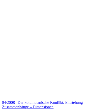
04/2008
|
Der kolumbianische Konflikt. Entstehung –
Zusammenhänge – Dimensionen