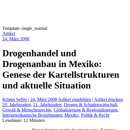
Template: single_normal
Artikel
24. März 2008
Drogenhandel und
Drogenanbau in Mexiko:
Genese der Kartellstrukturen
und aktuelle Situation
Kristin Seffer
|
24. März 2008
Artikel empfehlen
|
Artikel drucken
20. Jahrhundert
,
21. Jahrhundert
,
Drogen & Schattenwirtschaft
,
Gewalt & Menschenrechte
,
Globalisierung & Regionalisierung
,
Interamerikanische Beziehungen
,
Mexiko
,
Politik & Recht
Lesedauer:
12
Minuten