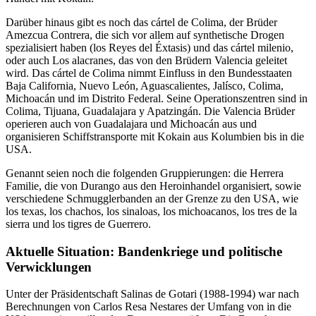
Darüber hinaus gibt es noch das cártel de Colima, der Brüder
Amezcua Contrera, die sich vor allem auf synthetische Drogen
spezialisiert haben (los Reyes del Éxtasis) und das cártel milenio,
oder auch Los alacranes, das von den Brüdern Valencia geleitet
wird. Das cártel de Colima nimmt Einfluss in den Bundesstaaten
Baja California, Nuevo León, Aguascalientes, Jalísco, Colima,
Michoacán und im Distrito Federal. Seine Operationszentren sind in
Colima, Tijuana, Guadalajara y Apatzingán. Die Valencia Brüder
operieren auch von Guadalajara und Michoacán aus und
organisieren Schiffstransporte mit Kokain aus Kolumbien bis in die
USA.
Genannt seien noch die folgenden Gruppierungen: die Herrera
Familie, die von Durango aus den Heroinhandel organisiert, sowie
verschiedene Schmugglerbanden an der Grenze zu den USA, wie
los texas, los chachos, los sinaloas, los michoacanos, los tres de la
sierra und los tigres de Guerrero.
Aktuelle Situation: Bandenkriege und politische
Verwicklungen
Unter der Präsidentschaft Salinas de Gotari (1988-1994) war nach
Berechnungen von Carlos Resa Nestares der Umfang von in die