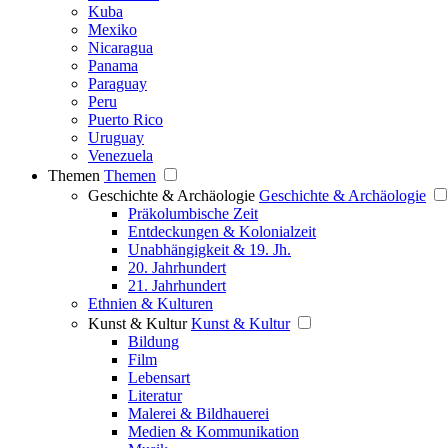
Kuba
Mexiko
Nicaragua
Panama
Paraguay
Peru
Puerto Rico
Uruguay
Venezuela
Themen
Themen
Geschichte & Archäologie
Geschichte & Archäologie
Präkolumbische Zeit
Entdeckungen & Kolonialzeit
Unabhängigkeit & 19. Jh.
20. Jahrhundert
21. Jahrhundert
Ethnien & Kulturen
Kunst & Kultur
Kunst & Kultur
Bildung
Film
Lebensart
Literatur
Malerei & Bildhauerei
Medien & Kommunikation