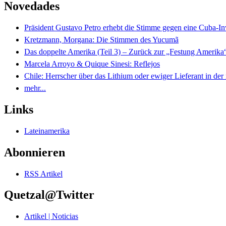
Novedades
Präsident Gustavo Petro erhebt die Stimme gegen eine Cuba-I
Kretzmann, Morgana: Die Stimmen des Yucumã
Das doppelte Amerika (Teil 3) – Zurück zur „Festung Amerika
Marcela Arroyo & Quique Sinesi: Reflejos
Chile: Herrscher über das Lithium oder ewiger Lieferant in der
mehr...
Links
Lateinamerika
Abonnieren
RSS Artikel
Quetzal@Twitter
Artikel | Noticias