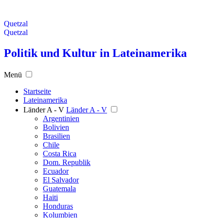
Quetzal
Quetzal
Politik und Kultur in Lateinamerika
Menü
Startseite
Lateinamerika
Länder A - V
Länder A - V
Argentinien
Bolivien
Brasilien
Chile
Costa Rica
Dom. Republik
Ecuador
El Salvador
Guatemala
Haiti
Honduras
Kolumbien