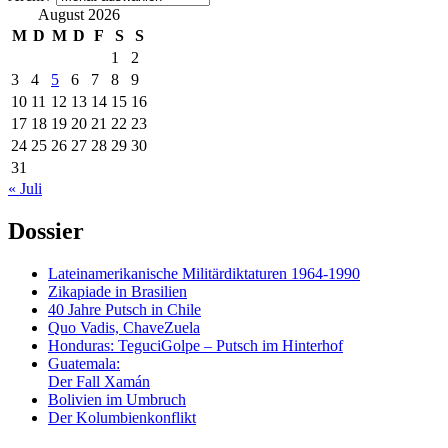
August 2026
M
D
M
D
F
S
S
1
2
3
4
5
6
7
8
9
10
11
12
13
14
15
16
17
18
19
20
21
22
23
24
25
26
27
28
29
30
31
« Juli
Dossier
Lateinamerikanische Militärdiktaturen 1964-1990
Zikapiade in Brasilien
40 Jahre Putsch in Chile
Quo Vadis, ChaveZuela
Honduras: TeguciGolpe – Putsch im Hinterhof
Guatemala:
Der Fall Xamán
Bolivien im Umbruch
Der Kolumbienkonflikt