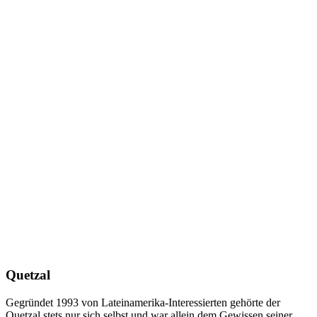
Quetzal
Gegründet 1993 von Lateinamerika-Interessierten gehörte der
Quetzal stets nur sich selbst und war allein dem Gewissen seiner