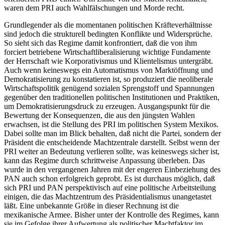
waren dem PRI auch Wahlfälschungen und Morde recht.
Grundlegender als die momentanen politischen Kräfteverhältnisse
sind jedoch die strukturell bedingten Konflikte und Widersprüche.
So sieht sich das Regime damit konfrontiert, daß die von ihm
forciert betriebene Wirtschaftliberalisierung wichtige Fundamente
der Herrschaft wie Korporativismus und Klientelismus untergräbt.
Auch wenn keineswegs ein Automatismus von Marktöffnung und
Demokratisierung zu konstatieren ist, so produziert die neoliberale
Wirtschaftspolitik genügend sozialen Sprengstoff und Spannungen
gegenüber den traditionellen politischen Institutionen und Praktiken,
um Demokratisierungsdruck zu erzeugen. Ausgangspunkt für die
Bewertung der Konsequenzen, die aus den jüngsten Wahlen
erwachsen, ist die Stellung des PRI im politischen System Mexikos.
Dabei sollte man im Blick behalten, daß nicht die Partei, sondern der
Präsident die entscheidende Machtzentrale darstellt. Selbst wenn der
PRI weiter an Bedeutung verlieren sollte, was keineswegs sicher ist,
kann das Regime durch schrittweise Anpassung überleben. Das
wurde in den vergangenen Jahren mit der engeren Einbeziehung des
PAN auch schon erfolgreich geprobt. Es ist durchaus möglich, daß
sich PRI und PAN perspektivisch auf eine politische Arbeitsteilung
einigen, die das Machtzentrum des Präsidentialismus unangetastet
läßt. Eine unbekannte Größe in dieser Rechnung ist die
mexikanische Armee. Bisher unter der Kontrolle des Regimes, kann
sie im Gefolge ihrer Aufwertung als politischer Machtfaktor im