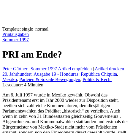
Template: single_normal
Printausgaben
Sommer 1997
PRI am Ende?
Peter Gärtner
|
Sommer 1997
Artikel empfehlen
|
Artikel drucken
20. Jahrhundert
,
Ausgabe 19 - Honduras: República Chiquita
,
Mexiko
,
Parteien & Soziale Bewegungen
,
Politik & Recht
Lesedauer:
4
Minuten
Am 6. Juli 1997 wurde in Mexiko gewählt. Obwohl das
Präsidentenamt erst im Jahr 2000 wieder zur Disposition steht,
beeilten sich zahlreiche Kommentatoren, den diesjährigen
Parlamentswahlen das Prädikat „historisch“ zu verleihen. Auch
wenn in zehn von 31 Bundesstaaten gleichzeitig Gouverneurs-,
Abgeordneten- und Kommunalwahlen stattfanden und erstmals der
Bürgermeister von Mexiko-Stadt nicht mehr vom Präsidenten
ernannt, sondern von den Einwohnern direkt gewählt wurde, stellt