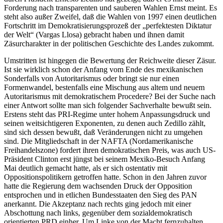
Forderung nach transparenten und sauberen Wahlen Ernst meint. Es
steht also außer Zweifel, daß die Wahlen von 1997 einen deutlichen
Fortschritt im Demokratisierungsprozeß der „perfektesten Diktatur
der Welt“ (Vargas Llosa) gebracht haben und ihnen damit
Zäsurcharakter in der politischen Geschichte des Landes zukommt.
Umstritten ist hingegen die Bewertung der Reichweite dieser Zäsur.
Ist sie wirklich schon der Anfang vom Ende des mexikanischen
Sonderfalls von Autoritarismus oder bringt sie nur einen
Formenwandel, bestenfalls eine Mischung aus altem und neuem
Autoritarismus mit demokratischem Procedere? Bei der Suche nach
einer Antwort sollte man sich folgender Sachverhalte bewußt sein.
Erstens steht das PRI-Regime unter hohem Anpassungsdruck und
seinen weitsichtigeren Exponenten, zu denen auch Zedillo zählt,
sind sich dessen bewußt, daß Veränderungen nicht zu umgehen
sind. Die Mitgliedschaft in der NAFTA (Nordamerikanische
Freihandelszone) fordert ihren demokratischen Preis, was auch US-
Präsident Clinton erst jüngst bei seinem Mexiko-Besuch Anfang
Mai deutlich gemacht hatte, als er sich ostentativ mit
Oppositionspolitikern getroffen hatte. Schon in den Jahren zuvor
hatte die Regierung dem wachsenden Druck der Opposition
entsprochen und in etlichen Bundesstaaten den Sieg des PAN
anerkannt. Die Akzeptanz nach rechts ging jedoch mit einer
Abschottung nach links, gegenüber dem sozialdemokratisch
orientierten PRD einher. Um Linke von der Macht fernzuhalten,