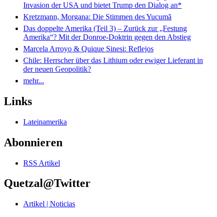
Invasion der USA und bietet Trump den Dialog an*
Kretzmann, Morgana: Die Stimmen des Yucumã
Das doppelte Amerika (Teil 3) – Zurück zur „Festung
Amerika“? Mit der Donroe-Doktrin gegen den Abstieg
Marcela Arroyo & Quique Sinesi: Reflejos
Chile: Herrscher über das Lithium oder ewiger Lieferant in
der neuen Geopolitik?
mehr...
Links
Lateinamerika
Abonnieren
RSS Artikel
Quetzal@Twitter
Artikel | Noticias