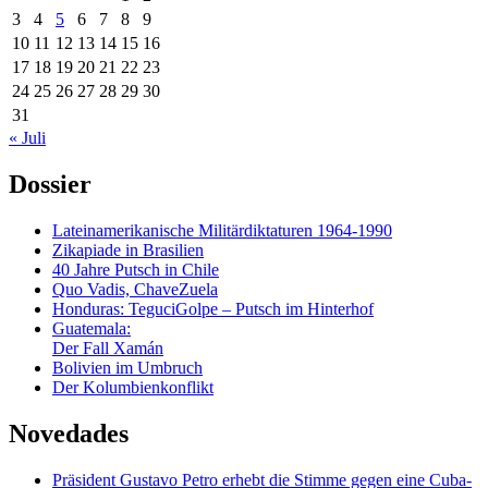
3
4
5
6
7
8
9
10
11
12
13
14
15
16
17
18
19
20
21
22
23
24
25
26
27
28
29
30
31
« Juli
Dossier
Lateinamerikanische Militärdiktaturen 1964-1990
Zikapiade in Brasilien
40 Jahre Putsch in Chile
Quo Vadis, ChaveZuela
Honduras: TeguciGolpe – Putsch im Hinterhof
Guatemala:
Der Fall Xamán
Bolivien im Umbruch
Der Kolumbienkonflikt
Novedades
Präsident Gustavo Petro erhebt die Stimme gegen eine Cuba-