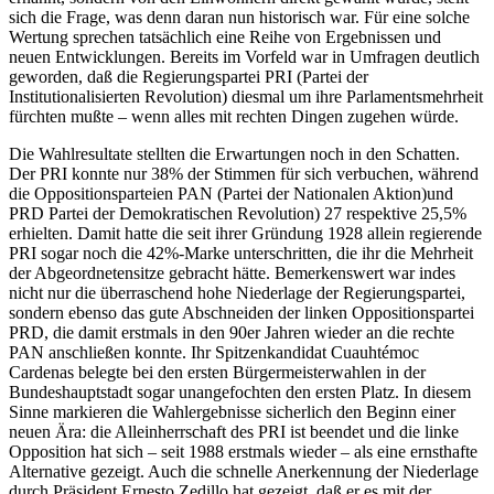
sich die Frage, was denn daran nun historisch war. Für eine solche
Wertung sprechen tatsächlich eine Reihe von Ergebnissen und
neuen Entwicklungen. Bereits im Vorfeld war in Umfragen deutlich
geworden, daß die Regierungspartei PRI (Partei der
Institutionalisierten Revolution) diesmal um ihre Parlamentsmehrheit
fürchten mußte – wenn alles mit rechten Dingen zugehen würde.
Die Wahlresultate stellten die Erwartungen noch in den Schatten.
Der PRI konnte nur 38% der Stimmen für sich verbuchen, während
die Oppositionsparteien PAN (Partei der Nationalen Aktion)und
PRD Partei der Demokratischen Revolution) 27 respektive 25,5%
erhielten. Damit hatte die seit ihrer Gründung 1928 allein regierende
PRI sogar noch die 42%-Marke unterschritten, die ihr die Mehrheit
der Abgeordnetensitze gebracht hätte. Bemerkenswert war indes
nicht nur die überraschend hohe Niederlage der Regierungspartei,
sondern ebenso das gute Abschneiden der linken Oppositionspartei
PRD, die damit erstmals in den 90er Jahren wieder an die rechte
PAN anschließen konnte. Ihr Spitzenkandidat Cuauhtémoc
Cardenas belegte bei den ersten Bürgermeisterwahlen in der
Bundeshauptstadt sogar unangefochten den ersten Platz. In diesem
Sinne markieren die Wahlergebnisse sicherlich den Beginn einer
neuen Ära: die Alleinherrschaft des PRI ist beendet und die linke
Opposition hat sich – seit 1988 erstmals wieder – als eine ernsthafte
Alternative gezeigt. Auch die schnelle Anerkennung der Niederlage
durch Präsident Ernesto Zedillo hat gezeigt, daß er es mit der