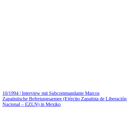
10/1994
|
Interview mit Subcommandante Marcos
Zapatistische Befreiungsarmee (Ejército Zapatista de Liberación
Nacional – EZLN) in Mexiko