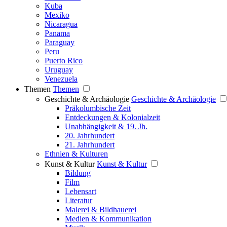
Kuba
Mexiko
Nicaragua
Panama
Paraguay
Peru
Puerto Rico
Uruguay
Venezuela
Themen
Themen
Geschichte & Archäologie
Geschichte & Archäologie
Präkolumbische Zeit
Entdeckungen & Kolonialzeit
Unabhängigkeit & 19. Jh.
20. Jahrhundert
21. Jahrhundert
Ethnien & Kulturen
Kunst & Kultur
Kunst & Kultur
Bildung
Film
Lebensart
Literatur
Malerei & Bildhauerei
Medien & Kommunikation