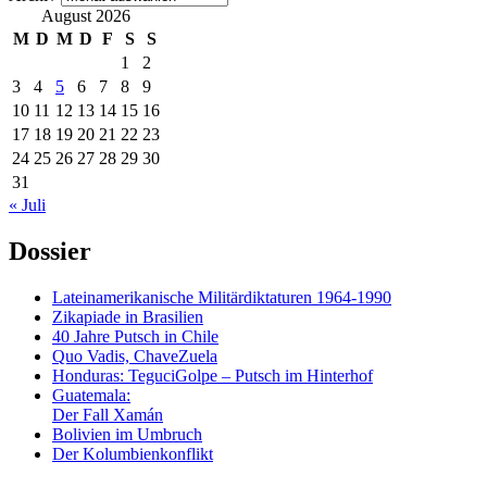
August 2026
M
D
M
D
F
S
S
1
2
3
4
5
6
7
8
9
10
11
12
13
14
15
16
17
18
19
20
21
22
23
24
25
26
27
28
29
30
31
« Juli
Dossier
Lateinamerikanische Militärdiktaturen 1964-1990
Zikapiade in Brasilien
40 Jahre Putsch in Chile
Quo Vadis, ChaveZuela
Honduras: TeguciGolpe – Putsch im Hinterhof
Guatemala:
Der Fall Xamán
Bolivien im Umbruch
Der Kolumbienkonflikt