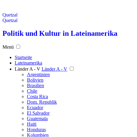
Quetzal
Quetzal
Politik und Kultur in Lateinamerika
Menü
Startseite
Lateinamerika
Länder A - V
Länder A - V
Argentinien
Bolivien
Brasilien
Chile
Costa Rica
Dom. Republik
Ecuador
El Salvador
Guatemala
Haiti
Honduras
Kolumbien