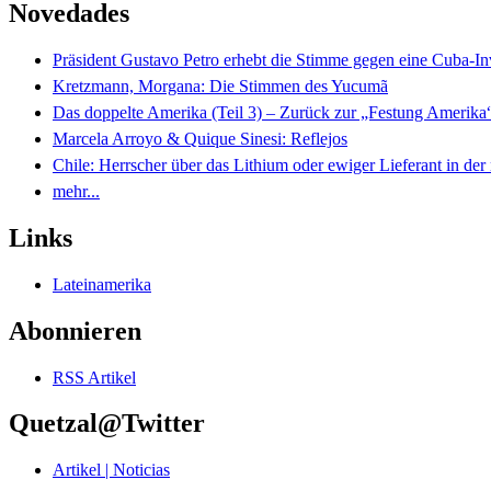
Novedades
Präsident Gustavo Petro erhebt die Stimme gegen eine Cuba-I
Kretzmann, Morgana: Die Stimmen des Yucumã
Das doppelte Amerika (Teil 3) – Zurück zur „Festung Amerika
Marcela Arroyo & Quique Sinesi: Reflejos
Chile: Herrscher über das Lithium oder ewiger Lieferant in der
mehr...
Links
Lateinamerika
Abonnieren
RSS Artikel
Quetzal@Twitter
Artikel | Noticias