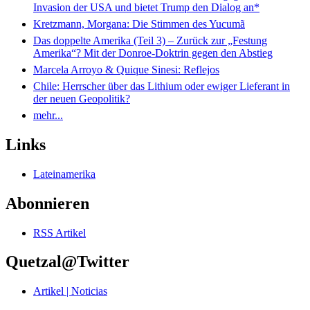
Invasion der USA und bietet Trump den Dialog an*
Kretzmann, Morgana: Die Stimmen des Yucumã
Das doppelte Amerika (Teil 3) – Zurück zur „Festung
Amerika“? Mit der Donroe-Doktrin gegen den Abstieg
Marcela Arroyo & Quique Sinesi: Reflejos
Chile: Herrscher über das Lithium oder ewiger Lieferant in
der neuen Geopolitik?
mehr...
Links
Lateinamerika
Abonnieren
RSS Artikel
Quetzal@Twitter
Artikel | Noticias