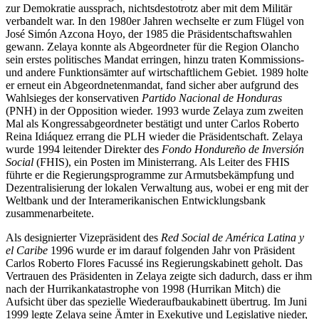
zur Demokratie aussprach, nichtsdestotrotz aber mit dem Militär
verbandelt war. In den 1980er Jahren wechselte er zum Flügel von
José Simón Azcona Hoyo, der 1985 die Präsidentschaftswahlen
gewann. Zelaya konnte als Abgeordneter für die Region Olancho
sein erstes politisches Mandat erringen, hinzu traten Kommissions-
und andere Funktionsämter auf wirtschaftlichem Gebiet. 1989 holte
er erneut ein Abgeordnetenmandat, fand sicher aber aufgrund des
Wahlsieges der konservativen
Partido Nacional de Honduras
(PNH) in der Opposition wieder. 1993 wurde Zelaya zum zweiten
Mal als Kongressabgeordneter bestätigt und unter Carlos Roberto
Reina Idiáquez errang die PLH wieder die Präsidentschaft. Zelaya
wurde 1994 leitender Direkter des
Fondo Hondureño de Inversión
Social
(FHIS), ein Posten im Ministerrang. Als Leiter des FHIS
führte er die Regierungsprogramme zur Armutsbekämpfung und
Dezentralisierung der lokalen Verwaltung aus, wobei er eng mit der
Weltbank und der Interamerikanischen Entwicklungsbank
zusammenarbeitete.
Als designierter Vizepräsident des
Red Social de América Latina y
el Caribe
1996 wurde er im darauf folgenden Jahr von Präsident
Carlos Roberto Flores Facussé ins Regierungskabinett geholt. Das
Vertrauen des Präsidenten in Zelaya zeigte sich dadurch, dass er ihm
nach der Hurrikankatastrophe von 1998 (Hurrikan Mitch) die
Aufsicht über das spezielle Wiederaufbaukabinett übertrug. Im Juni
1999 legte Zelaya seine Ämter in Exekutive und Legislative nieder,