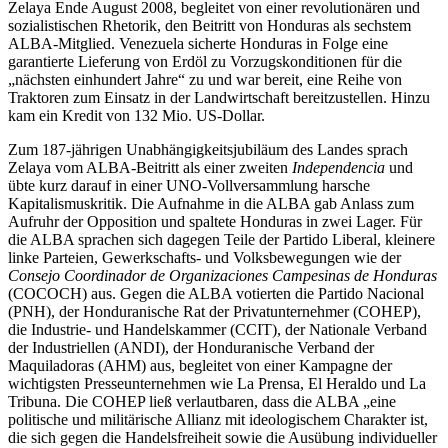
Zelaya Ende August 2008, begleitet von einer revolutionären und
sozialistischen Rhetorik, den Beitritt von Honduras als sechstem
ALBA-Mitglied. Venezuela sicherte Honduras in Folge eine
garantierte Lieferung von Erdöl zu Vorzugskonditionen für die
„nächsten einhundert Jahre“ zu und war bereit, eine Reihe von
Traktoren zum Einsatz in der Landwirtschaft bereitzustellen. Hinzu
kam ein Kredit von 132 Mio. US-Dollar.
Zum 187-jährigen Unabhängigkeitsjubiläum des Landes sprach
Zelaya vom ALBA-Beitritt als einer zweiten
Independencia
und
übte kurz darauf in einer UNO-Vollversammlung har
s
che
Kapitalismuskritik. Die Aufnahme in die ALBA gab Anlass zum
Aufruhr der Opposition und spaltete Honduras in zwei Lager. Für
die ALBA sprachen sich dagegen Teile der Partido Liberal, kleinere
linke Parteien, Gewerkschafts- und Volksbewegungen wie der
Consejo Coordinador de Organizaciones Campesinas de Honduras
(COCOCH) aus. Gegen die ALBA votierten die Partido Nacional
(PNH), der Honduranische Rat der Privatunternehmer (COHEP),
die Industrie- und Handelskammer (CCIT), der Nationale Verband
der Industriellen (ANDI), der Honduranische Verband der
Maquiladoras (AHM) aus, begleitet von einer Kampagne der
wichtigsten Presseunternehmen wie La Prensa, El Heraldo und La
Tribuna. Die COHEP ließ verlautbaren, dass die ALBA „eine
politische und militärische Allianz mit ideologischem Charakter ist,
die sich gegen die Handelsfreiheit sowie die Ausübung individueller