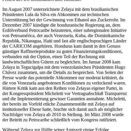
Im August 2007 unterzeichnete Zelaya mit dem brasilianischen
Präsidenten Lula da Silva ein Abkommen zur technischen
Unterstützung bei der Gewinnung von Ethanol aus Zuckerrohr. Im
Dezember 2007 kündigte die honduranische Regierung an, dem
Erdölverbund Petrocaribe beizutreten, einer subregionalen Initiative
von Petroamérica, der auch Venezuela, Kuba, die Dominikanische
Republik, Nikaragua, Haiti und fast alle englischsprachigen Länder
der CARICOM angehören. Honduras kam damit in den Genuss
günstiger Raffinerieprodukte zu guten Finanzierungskonditionen,
verbunden mit der Option, einen Teil der Rechnung mit
landwirtschaftlichen Gütern zu begleichen. Im Januar 2008 kam
Zelaya in Tegucigalpa mit dem venezolanischen Präsidenten Hugo
Chávez zusammen, um die Details zu besprechen. Von Seiten der
Presse wurde das potentielle Abkommen nur moderat kritisiert, da
die von Venezuela angebotenen Konditionen zu verlockend waren.
Härtere Kritik kam aus den Reihen von Zelayas eigener Partei, in
der Kongresspräsident Micheletti vor Vertragsabschluß Transparenz
und die Implementierung gewisser Garantien anmahnte. Micheletti,
der bereits im Vorfeld etliche Zusammenstöße mit Zelaya auf
institutioneller Ebene hatte, brachte sich damit auch als möglicher
Nachfolger von Zelaya ab 2010 in Stellung. Im März 2008 wurde
der Beitritt zu Petrocaribe schließlich vom Kongress ratifiziert.
Während Zelaya zur Hälfte seiner Amtszeit einige Erfolge