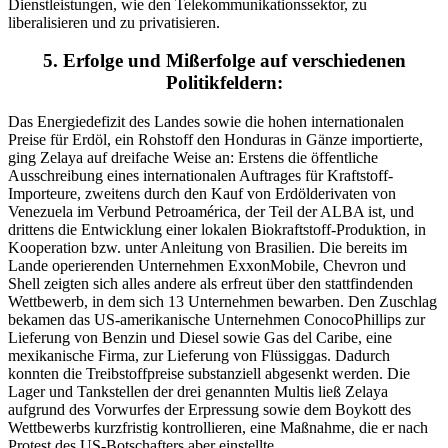
Dienstleistungen, wie den Telekommunikationssektor, zu
liberalisieren und zu privatisieren.
5. Erfolge und Mißerfolge auf verschiedenen
Politikfeldern:
Das Energiedefizit des Landes sowie die hohen internationalen
Preise für Erdöl, ein Rohstoff den Honduras in Gänze importierte,
ging Zelaya auf dreifache Weise an: Erstens die öffentliche
Ausschreibung eines internationalen Auftrages für Kraftstoff-
Importeure, zweitens durch den Kauf von Erdölderivaten von
Venezuela im Verbund Petroamérica, der Teil der ALBA ist, und
drittens die Entwicklung einer lokalen Biokraftstoff-Produktion, in
Kooperation bzw. unter Anleitung von Brasilien. Die bereits im
Lande operierenden Unternehmen ExxonMobile, Chevron und
Shell zeigten sich alles andere als erfreut über den stattfindenden
Wettbewerb, in dem sich 13 Unternehmen bewarben. Den Zuschlag
bekamen das US-amerikanische Unternehmen ConocoPhillips zur
Lieferung von Benzin und Diesel sowie Gas del Caribe, eine
mexikanische Firma, zur Lieferung von Flüssiggas. Dadurch
konnten die Treibstoffpreise substanziell abgesenkt werden. Die
Lager und Tankstellen der drei genannten Multis ließ Zelaya
aufgrund des Vorwurfes der Erpressung sowie dem Boykott des
Wettbewerbs kurzfristig kontrollieren, eine Maßnahme, die er nach
Protest des US-Botschafters aber einstellte.