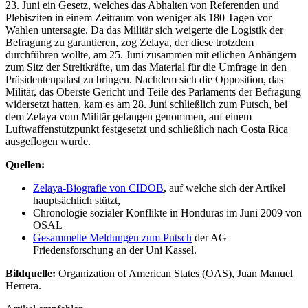
23. Juni ein Gesetz, welches das Abhalten von Referenden und
Plebisziten in einem Zeitraum von weniger als 180 Tagen vor
Wahlen untersagte. Da das Militär sich weigerte die Logistik der
Befragung zu garantieren, zog Zelaya, der diese trotzdem
durchführen wollte, am 25. Juni zusammen mit etlichen Anhängern
zum Sitz der Streitkräfte, um das Material für die Umfrage in den
Präsidentenpalast zu bringen. Nachdem sich die Opposition, das
Militär, das Oberste Gericht und Teile des Parlaments der Befragung
widersetzt hatten, kam es am 28. Juni schließlich zum Putsch, bei
dem Zelaya vom Militär gefangen genommen, auf einem
Luftwaffenstützpunkt festgesetzt und schließlich nach Costa Rica
ausgeflogen wurde.
Quellen:
Zelaya-Biografie von CIDOB
, auf welche sich der Artikel
hauptsächlich stützt,
Chronologie sozialer Konflikte in Honduras im Juni 2009 von
OSAL
Gesammelte Meldungen zum Putsch
der AG
Friedensforschung an der Uni Kassel.
Bildquelle:
Organization of American States (OAS), Juan Manuel
Herrera.