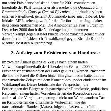
um seine Präsidentschaftskandidatur für 2001 vorzubereiten.
Innerhalb der PLH fungierte er als
Secretarío de Organización y
Propaganda del Consejo Central Ejecutivo
und gründete seinen
eigenen Parteiflügel, genannt
Movimiento Esperanza Liberal
. Die
Initialen MEL stehen gewollt für den für ihn ab dem Jugendalter
gegebenen Spitznamen Mel. Die Ambitionen Zelayas wurden im
Dezember 2000 durch die Niederlage im parteiinternen
Vorwahlkampf gegen Rafael Pineda Ponce zunichte gemacht, der
dann aber im Präsidentschaftswahlkampf gegen Ricardo Rodolfo
Maduro Joest den Kürzeren zog.
3. Aufstieg zum Präsidenten von Honduras:
Im zweiten Anlauf gelang es Zelaya nach einem harten
Vorwahlkampf innerhalb der Liberalen im Februar 2005 zum
Präsidentschaftskandidaten der Partei gekürt zu werden. Nachdem
die liberale Partei die Reihen hinter ihm geschlossen hatte, trat der
charismatische Zelaya mit dem Konzept des „poder ciudadano“ im
Wahlkampf an. Dieses beinhaltete das Versprechen, die
Forderungen der Bürger nach partizipativer Demokratie, politischen
Reformen, einem harten Vorgehen gegen die Korruption sowie –
anders als die Vorgängerregierung – nicht nur Worte, sondern Taten
im Kampf gegen das organisierte Verbrechen, wie die
transnationalen Banden (Maras), folgen zu lassen, zu erfüllen.