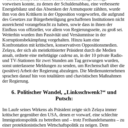
vorweisen konnte, zu denen der Schuldenabbau, eine verbesserte
Energiebilanz und das Absenken der Armutsquote zählten, wurde
ihm von den Kritikern in der Opposition vorgeworfen, die aufgrund
des Gesetzes zur Bürgerbeteiligung geschaffenen Institutionen nicht
ausreichend vorangebracht zu haben, sowie dass in ihnen der
Einfluss von offizieller, vor allem von Regierungsseite, zu groß sei.
Weiterhin wurden ihm Passivität und Versäumnisse in der
Korruptionsbekämpfung vorgehalten. Hinzu kam eine
Konfrontation mit kritischen, konservativen Oppositionsmedien.
Zelaya, der sich als meistkritisierter Präsident durch die Medien
ansah, ordnete eine mehrtägige
cadena
an, in der 10 private Radio-
und TV-Stationen für zwei Stunden am Tag gezwungen wurden,
sonst unterlassene Meldungen zu senden, um Rechenschaft über die
(positive) Arbeit der Regierung abzulegen. Die Medienunternehmen
sprachen darauf hin von totalitären und chavistischen Maßnahmen
der Regierung.
6. Politischer Wandel, „Linksschwenk?“ und
Putsch:
Im Laufe seines Wirkens als Präsident zeigte sich Zelaya immer
kritischer gegenüber den USA, denen er vorwarf, eine schlechte
Immigrationspolitik zu betreiben und – trotz Freihandelsmantra – zu
einer protektionistischen Wirtschaftspolitik zu neigen. Dem