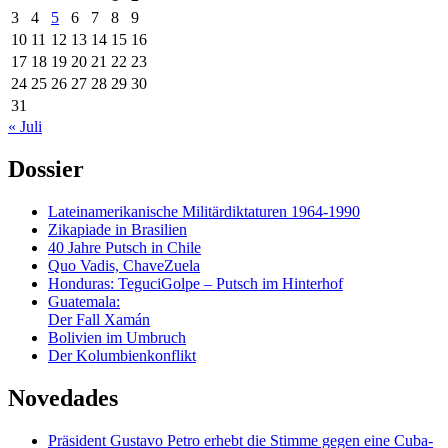
3
4
5
6
7
8
9
10
11
12
13
14
15
16
17
18
19
20
21
22
23
24
25
26
27
28
29
30
31
« Juli
Dossier
Lateinamerikanische Militärdiktaturen 1964-1990
Zikapiade in Brasilien
40 Jahre Putsch in Chile
Quo Vadis, ChaveZuela
Honduras: TeguciGolpe – Putsch im Hinterhof
Guatemala:
Der Fall Xamán
Bolivien im Umbruch
Der Kolumbienkonflikt
Novedades
Präsident Gustavo Petro erhebt die Stimme gegen eine Cuba-