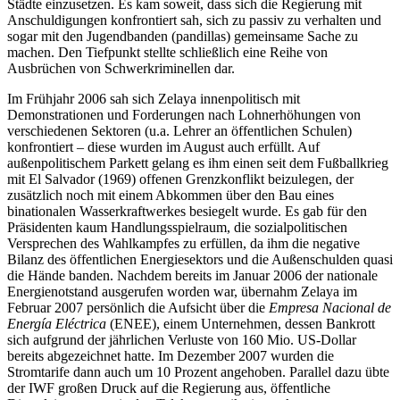
Städte einzusetzen. Es kam soweit, dass sich die Regierung mit
Anschuldigungen konfrontiert sah, sich zu passiv zu verhalten und
sogar mit den Jugendbanden (pandillas) gemeinsame Sache zu
machen. Den Tiefpunkt stellte schließlich eine Reihe von
Ausbrüchen von Schwerkriminellen dar.
Im Frühjahr 2006 sah sich Zelaya innenpolitisch mit
Demonstrationen und Forderungen nach Lohnerhöhungen von
verschiedenen Sektoren (u.a. Lehrer an öffentlichen Schulen)
konfrontiert – diese wurden im August auch erfüllt. Auf
außenpolitischem Parkett gelang es ihm einen seit dem Fußballkrieg
mit El Salvador (1969) offenen Grenzkonflikt beizulegen, der
zusätzlich noch mit einem Abkommen über den Bau eines
binationalen Wasserkraftwerkes besiegelt wurde. Es gab für den
Präsidenten kaum Handlungsspielraum, die sozialpolitischen
Versprechen des Wahlkampfes zu erfüllen, da ihm die negative
Bilanz des öffentlichen Energiesektors und die Außenschulden quasi
die Hände banden. Nachdem bereits im Januar 2006 der nationale
Energienotstand ausgerufen worden war, übernahm Zelaya im
Februar 2007 persönlich die Aufsicht über die
Empresa Nacional de
Energía Eléctrica
(ENEE), einem Unternehmen, dessen Bankrott
sich aufgrund der jährlichen Verluste von 160 Mio. US-Dollar
bereits abgezeichnet hatte. Im Dezember 2007 wurden die
Stromtarife dann auch um 10 Prozent angehoben. Parallel dazu übte
der IWF großen Druck auf die Regierung aus, öffentliche