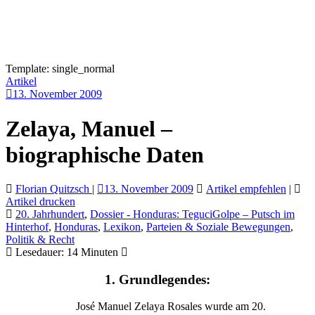
Template: single_normal
Artikel
13. November 2009
Zelaya, Manuel –
biographische Daten
Florian Quitzsch
|
13. November 2009
Artikel empfehlen
|
Artikel drucken
20. Jahrhundert
,
Dossier - Honduras: TeguciGolpe – Putsch im
Hinterhof
,
Honduras
,
Lexikon
,
Parteien & Soziale Bewegungen
,
Politik & Recht
Lesedauer:
14
Minuten
1. Grundlegendes:
José Manuel Zelaya Rosales wurde am 20.