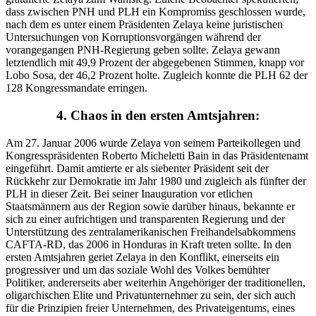
dass zwischen PNH und PLH ein Kompromiss geschlossen wurde,
nach dem es unter einem Präsidenten Zelaya keine juristischen
Untersuchungen von Korruptionsvorgängen während der
vorangegangen PNH-Regierung geben sollte. Zelaya gewann
letztendlich mit 49,9 Prozent der abgegebenen Stimmen, knapp vor
Lobo Sosa, der 46,2 Prozent holte. Zugleich konnte die PLH 62 der
128 Kongressmandate erringen.
4. Chaos in den ersten Amtsjahren:
Am 27. Januar 2006 wurde Zelaya von seinem Parteikollegen und
Kongresspräsidenten Roberto Micheletti Bain in das Präsidentenamt
eingeführt. Damit amtierte er als siebenter Präsident seit der
Rückkehr zur Demokratie im Jahr 1980 und zugleich als fünfter der
PLH in dieser Zeit. Bei seiner Inauguration vor etlichen
Staatsmännern aus der Region sowie darüber hinaus, bekannte er
sich zu einer aufrichtigen und transparenten Regierung und der
Unterstützung des zentralamerikanischen Freihandelsabkommens
CAFTA-RD, das 2006 in Honduras in Kraft treten sollte. In den
ersten Amtsjahren geriet Zelaya in den Konflikt, einerseits ein
progressiver und um das soziale Wohl des Volkes bemühter
Politiker, andererseits aber weiterhin Angehöriger der traditionellen,
oligarchischen Elite und Privatunternehmer zu sein, der sich auch
für die Prinzipien freier Unternehmen, des Privateigentums, eines