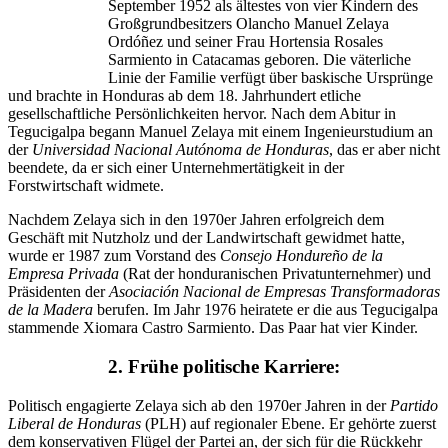
September 1952 als ältestes von vier Kindern des
Großgrundbesitzers Olancho Manuel Zelaya
Ordóñez und seiner Frau Hortensia Rosales
Sarmiento in Catacamas geboren. Die väterliche
Linie der Familie verfügt über baskische Ursprünge
und brachte in Honduras ab dem 18. Jahrhundert etliche
gesellschaftliche Persönlichkeiten hervor. Nach dem Abitur in
Tegucigalpa begann Manuel Zelaya mit einem Ingenieurstudium an
der
Universidad Nacional Autónoma de Honduras
, das er aber nicht
beendete, da er sich einer Unternehmertätigkeit in der
Forstwirtschaft widmete.
Nachdem Zelaya sich in den 1970er Jahren erfolgreich dem
Geschäft mit Nutzholz und der Landwirtschaft gewidmet hatte,
wurde er 1987 zum Vorstand des
Consejo Hondureño de la
Empresa Privada
(Rat der honduranischen Privatunternehmer) und
Präsidenten der
Asociación Nacional de Empresas Transformadoras
de la Madera
berufen. Im Jahr 1976 heiratete er die aus Tegucigalpa
stammende Xiomara Castro Sarmiento. Das Paar hat vier Kinder.
2. Frühe politische Karriere:
Politisch engagierte Zelaya sich ab den 1970er Jahren in der
Partido
Liberal de Honduras
(PLH) auf regionaler Ebene. Er gehörte zuerst
dem konservativen Flügel der Partei an, der sich für die Rückkehr