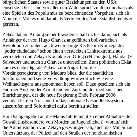
bürgerlichen Staates sowie guter Beziehungen zu den USA
einsetzte. Dies stand vor allem im Widerspruch zu dem durchaus als
eine Spielart des Populismus zu bezeichnenden Vorgehen, sich als
Mann des Volkes und damit als Vertreter des Anti-Establishments zu
gerieren.
Zelaya tat am Anfang seiner Präsidentschaft nichts dafür, sich als
Anhänger der von Hugo Chávez angeführten bolivarischen
Revolution zu outen, auch wenn einige Rechte im Konzept des
„poder ciudadano“ schon einen versteckten Linksextremismus
vermuteten und Zelaya Kontakte zu Ortega (Nicaragua), Hándal (El
Salvador) und auch zu Chávez unterstellten. Zum politischen Eklat
kam es erstmalig, als Zelaya zum Angriff auf die
Vorgängerregierung von Maduro blies, der die staatlichen
Institutionen und seine Verwaltung wortwörtlich wie eine
Weihnachtsgans ausgenommen haben soll. Dazu gesellten sich ein
enormer Anstieg der Armut und ein Zustand der medizinischen
Einrichtungen, der die neue Regierung Ende Februar 2006
veranlasste, den Notstand für das nationale Gesundheitssystem
auszurufen und Sofortmittel dafür bereit zu stellen.
Ein Dialogangebot an die Maras führte nicht zu einer Abnahme der
Gewalt (insbesondere von Morden an Jugendlichen), worauf sich
die Administration von Zelaya gezwungen sah, auch das Militär zur
Unterstützung der Polizei auf den Straßen der honduranischen