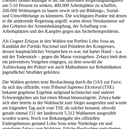
Darüber hinaus kündigte er an, die laufenden Regierungsausgaben
um 5-10 Prozent zu senken, 400.000 Arbeitsplätze zu schaffen,
200.000 Wohnungen zu bauen sowie sich um Bildungs-, Sozial-
und Umweltbelange zu kümmern. Die wichtigsten Punkte mit denen
er die amtierende Regierung angriff, waren deren Versäumnisse auf
den Gebieten der Armutsbekämpfung, der Schaffung von
Arbeitsplätzen und des Kampfes gegen das Sicherheitsproblems.
Als Gegner Zelayas in den Wahlen trat Porfirio Lobo Sosa an,
Kandidat der
Partido Nacional
und Präsident des Kongresses,
dessen hauptsächliches Versprechen es war, mit harter Hand – u.a.
mit der Todesstrafe – gegen die Maras vorzugehen. Zelaya hielt dem
ein präventives Vorgehen entgegen, zu dem sowohl die
Aufstockung der Polizei wie auch Maßnahmen zur Rehabilitation
jugendlicher Straftäter gehörten.
Die Wahlen gerieten trotz Beobachtung durch die OAS zur Farce,
da sich das offizielle, vom
Tribunal Supremo Elcetoral
(TSE)
bekannt gegebene Ergebnis aufgrund technischer und anderer
Schwierigkeiten um fast einen Monat hinauszögerte. Zelaya hatte
sich aber bereits in der Wahlnacht zum Sieger ausgerufen und wurde
am folgenden Tag auch vom TSE als solcher benannt, obwohl
gerade einmal 151 der landesweit 5.312 Wahlurnen ausgezählt
worden waren. Noch vor Bekanntgabe des offiziellen
Endergebnisses gestand Lobo Sosa seine Niederlage ein und
gratulierte Zelaya zum Wahlsieg. Etliche Beobachter spekulierten,