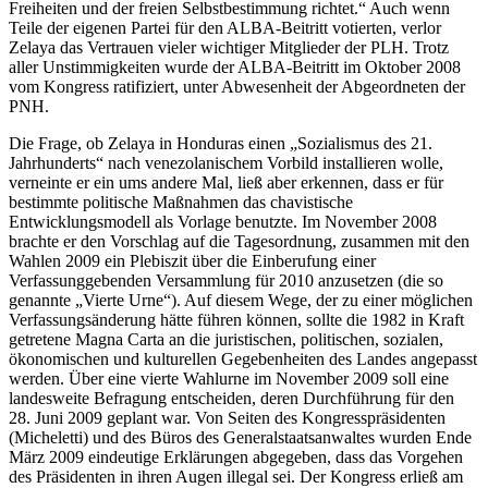
Freiheiten und der freien Selbstbestimmung richtet.“ Auch wenn
Teile der eigenen Partei für den ALBA-Beitritt votierten, verlor
Zelaya das Vertrauen vieler wichtiger Mitglieder der PLH. Trotz
aller Unstimmigkeiten wurde der ALBA-Beitritt im Oktober 2008
vom Kongress ratifiziert, unter Abwesenheit der Abgeordneten der
PNH.
Die Frage, ob Zelaya in Honduras einen „Sozialismus des 21.
Jahrhunderts“ nach venezolanischem Vorbild installieren wolle,
verneinte er ein ums andere Mal, ließ aber erkennen, dass er für
bestimmte politische Maßnahmen das chavistische
Entwicklungsmodell als Vorlage benutzte. Im November 2008
brachte er den Vorschlag auf die Tagesordnung, zusammen mit den
Wahlen 2009 ein Plebiszit über die Einberufung einer
Verfassunggebenden Versammlung für 2010 anzusetzen (die so
genannte „Vierte Urne“). Auf diesem Wege, der zu einer möglichen
Verfassungsänderung hätte führen können, sollte die 1982 in Kraft
getretene Magna Carta an die juristischen, politischen, sozialen,
ökonomischen und kulturellen Gegebenheiten des Landes angepasst
werden. Über eine vierte Wahlurne im November 2009 soll eine
landesweite Befragung entscheiden, deren Durchführung für den
28. Juni 2009 geplant war. Von Seiten des Kongresspräsidenten
(Micheletti) und des Büros des Generalstaatsanwaltes wurden Ende
März 2009 eindeutige Erklärungen abgegeben, dass das Vorgehen
des Präsidenten in ihren Augen illegal sei. Der Kongress erließ am