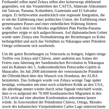
Freihandel selbst stand Zelaya selbst aber keineswegs ablehnend
gegenüber, wie das Vorantreiben der CAFTA, bilaterale Abkommen
mit Taiwan, Panama, Kolumbien, Guatemala und El Salvador
zeigen. Er befürwortete ausdrücklich eine regionale Integration, die
er mit der Etablierung einer politischen Union, der Einführung eines
gemeinsamen Passes und einer einheitlichen Währung fördern
wollte. Auch dem von Mexiko angeführten Plan Puebla-Panama
gegenüber zeigte er sich aufgeschlossen. Auf diplomatischem Gebiet
wurde unter Zelaya eine Normalisierung der Beziehungen zu Kuba
herbeigeführt und auch das Verhältnis zu Nikaragua unter Präsident
Ortega verbesserte sich zusehends.
Um die guten Beziehungen zu Venezuela zu festigen, folgten einige
Treffen von Zelaya und Chávez, unter anderem aus Anlass der
Feiern zum Jahrestag der Sandinistischen Revolution in Nikaragua
und im Rahmen des 5. Außerordentlichen Petrocaribe-Gipfels in
Maracaibo. Im Juli 2008 informierte der venezolanische Präsident
die Öffentlichkeit über den Wunsch von Honduras, der ALBA
beizutreten. Das Anliegen wurde von Zelaya wenige Tage später
bestätigt, verbunden mit einer noch schärferen Kritik an den USA,
die allerdings immer wieder durch seine Signale entschärft wurde,
dass er es aufgrund der 70.000 honduranischen Migranten in den
USA nicht auf eine absolute Konfrontation ankommen lassen
würde. In Anwesenheit der Präsidenten Chávez, Ortega, Morales
sowie des kubanischen Vizepräsidenten Carlos Lage unterzeichnete