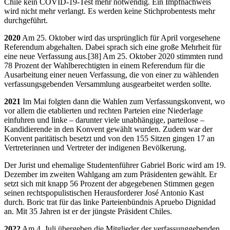
Chile kein COVID-19-Test mehr notwendig. Ein Impfnachweis
wird nicht mehr verlangt. Es werden keine Stichprobentests mehr
durchgeführt.
2020
Am 25. Oktober wird das ursprünglich für April vorgesehene
Referendum abgehalten. Dabei sprach sich eine große Mehrheit für
eine neue Verfassung aus.[38] Am 25. Oktober 2020 stimmten rund
78 Prozent der Wahlberechtigten in einem Referendum für die
Ausarbeitung einer neuen Verfassung, die von einer zu wählenden
verfassungsgebenden Versammlung ausgearbeitet werden sollte.
2021
Im Mai folgten dann die Wahlen zum Verfassungskonvent, wo
vor allem die etablierten und rechten Parteien eine Niederlage
einfuhren und linke – darunter viele unabhängige, parteilose –
Kandidierende in den Konvent gewählt wurden. Zudem war der
Konvent paritätisch besetzt und von den 155 Sitzen gingen 17 an
Vertreterinnen und Vertreter der indigenen Bevölkerung.
Der Jurist und ehemalige Studentenführer Gabriel Boric wird am 19.
Dezember im zweiten Wahlgang am zum Präsidenten gewählt. Er
setzt sich mit knapp 56 Prozent der abgegebenen Stimmen gegen
seinen rechtspopulistischen Herausforderer José Antonio Kast
durch. Boric trat für das linke Parteienbündnis Apruebo Dignidad
an. Mit 35 Jahren ist er der jüngste Präsident Chiles.
2022
Am 4. Juli übergeben die Mitglieder der verfassunggebenden