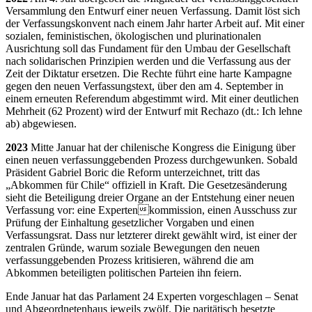
Versammlung den Entwurf einer neuen Verfassung. Damit löst sich
der Verfassungskonvent nach einem Jahr harter Arbeit auf. Mit einer
sozialen, feministischen, ökologischen und plurinationalen
Ausrichtung soll das Fundament für den Umbau der Gesellschaft
nach solidarischen Prinzipien werden und die Verfassung aus der
Zeit der Diktatur ersetzen. Die Rechte führt eine harte Kampagne
gegen den neuen Verfassungstext, über den am 4. September in
einem erneuten Referendum abgestimmt wird. Mit einer deutlichen
Mehrheit (62 Prozent) wird der Entwurf mit Rechazo (dt.: Ich lehne
ab) abgewiesen.
2023
Mitte Januar hat der chilenische Kongress die Einigung über
einen neuen verfassunggebenden Prozess durchgewunken. Sobald
Präsident Gabriel Boric die Reform unterzeichnet, tritt das
„Abkommen für Chile“ offiziell in Kraft. Die Gesetzesänderung
sieht die Beteiligung dreier Organe an der Entstehung einer neuen
Verfassung vor: eine Expertenkommission, einen Ausschuss zur
Prüfung der Einhaltung gesetzlicher Vorgaben und einen
Verfassungsrat. Dass nur letzterer direkt gewählt wird, ist einer der
zentralen Gründe, warum soziale Bewegungen den neuen
verfassunggebenden Prozess kritisieren, während die am
Abkommen beteiligten politischen Parteien ihn feiern.
Ende Januar hat das Parlament 24 Experten vorgeschlagen – Senat
und Abgeordnetenhaus jeweils zwölf. Die paritätisch besetzte