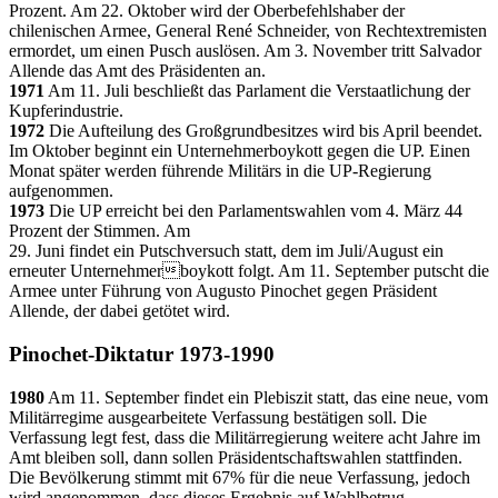
Prozent. Am 22. Oktober wird der Oberbefehlshaber der
chilenischen Armee, General René Schneider, von Rechtextremisten
ermordet, um einen Pusch auslösen. Am 3. November tritt Salvador
Allende das Amt des Präsidenten an.
1971
Am 11. Juli beschließt das Parlament die Verstaatlichung der
Kupferindustrie.
1972
Die Aufteilung des Großgrundbesitzes wird bis April beendet.
Im Oktober beginnt ein Unternehmerboykott gegen die UP. Einen
Monat später werden führende Militärs in die UP-Regierung
aufgenommen.
1973
Die UP erreicht bei den Parlamentswahlen vom 4. März 44
Prozent der Stimmen. Am
29. Juni findet ein Putschversuch statt, dem im Juli/August ein
erneuter Unternehmerboykott folgt. Am 11. September putscht die
Armee unter Führung von Augusto Pinochet gegen Präsident
Allende, der dabei getötet wird.
Pinochet-Diktatur 1973-1990
1980
Am 11. September findet ein Plebiszit statt, das eine neue, vom
Militärregime ausgearbeitete Verfassung bestätigen soll. Die
Verfassung legt fest, dass die Militärregierung weitere acht Jahre im
Amt bleiben soll, dann sollen Präsidentschaftswahlen stattfinden.
Die Bevölkerung stimmt mit 67% für die neue Verfassung, jedoch
wird angenommen, dass dieses Ergebnis auf Wahlbetrug,