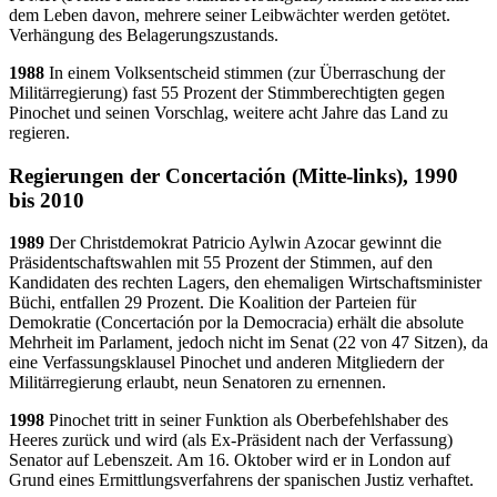
dem Leben davon, mehrere seiner Leibwächter werden getötet.
Verhängung des Belagerungszustands.
1988
In einem Volksentscheid stimmen (zur Überraschung der
Militärregierung) fast 55 Prozent der Stimmberechtigten gegen
Pinochet und seinen Vorschlag, weitere acht Jahre das Land zu
regieren.
Regierungen der Concertación (Mitte-links), 1990
bis 2010
1989
Der Christdemokrat Patricio Aylwin Azocar gewinnt die
Präsidentschaftswahlen mit 55 Prozent der Stimmen, auf den
Kandidaten des rechten Lagers, den ehemaligen Wirtschaftsminister
Büchi, entfallen 29 Prozent. Die Koalition der Parteien für
Demokratie (Concertación por la Democracia) erhält die absolute
Mehrheit im Parlament, jedoch nicht im Senat (22 von 47 Sitzen), da
eine Verfassungsklausel Pinochet und anderen Mitgliedern der
Militärregierung erlaubt, neun Senatoren zu ernennen.
1998
Pinochet tritt in seiner Funktion als Oberbefehlshaber des
Heeres zurück und wird (als Ex-Präsident nach der Verfassung)
Senator auf Lebenszeit. Am 16. Oktober wird er in London auf
Grund eines Ermittlungsverfahrens der spanischen Justiz verhaftet.