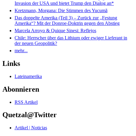
Invasion der USA und bietet Trump den Dialog an*
Kretzmann, Morgana: Die Stimmen des Yucumã
Das doppelte Amerika (Teil 3) – Zurück zur „Festung
Amerika“? Mit der Donroe-Doktrin gegen den Abstieg
Marcela Arroyo & Quique Sinesi: Reflejos
Chile: Herrscher über das Lithium oder ewiger Lieferant in
der neuen Geopolitik?
mehr...
Links
Lateinamerika
Abonnieren
RSS Artikel
Quetzal@Twitter
Artikel | Noticias