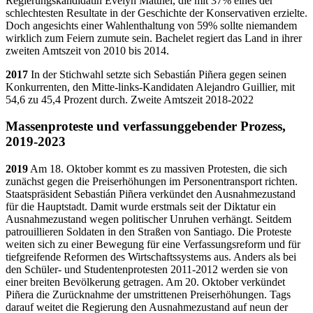
Regierungskandidatin Evelyn Matthei, die mit 37% eines der
schlechtesten Resultate in der Geschichte der Konservativen erzielte.
Doch angesichts einer Wahlenthaltung von 59% sollte niemandem
wirklich zum Feiern zumute sein. Bachelet regiert das Land in ihrer
zweiten Amtszeit von 2010 bis 2014.
2017
In der Stichwahl setzte sich Sebastián Piñera gegen seinen
Konkurrenten, den Mitte-links-Kandidaten Alejandro Guillier, mit
54,6 zu 45,4 Prozent durch. Zweite Amtszeit 2018-2022
Massenproteste und verfassunggebender Prozess,
2019-2023
2019
Am 18. Oktober kommt es zu massiven Protesten, die sich
zunächst gegen die Preiserhöhungen im Personentransport richten.
Staatspräsident Sebastián Piñera verkündet den Ausnahmezustand
für die Hauptstadt. Damit wurde erstmals seit der Diktatur ein
Ausnahmezustand wegen politischer Unruhen verhängt. Seitdem
patrouillieren Soldaten in den Straßen von Santiago. Die Proteste
weiten sich zu einer Bewegung für eine Verfassungsreform und für
tiefgreifende Reformen des Wirtschaftssystems aus. Anders als bei
den Schüler- und Studentenprotesten 2011-2012 werden sie von
einer breiten Bevölkerung getragen. Am 20. Oktober verkündet
Piñera die Zurücknahme der umstrittenen Preiserhöhungen. Tags
darauf weitet die Regierung den Ausnahmezustand auf neun der