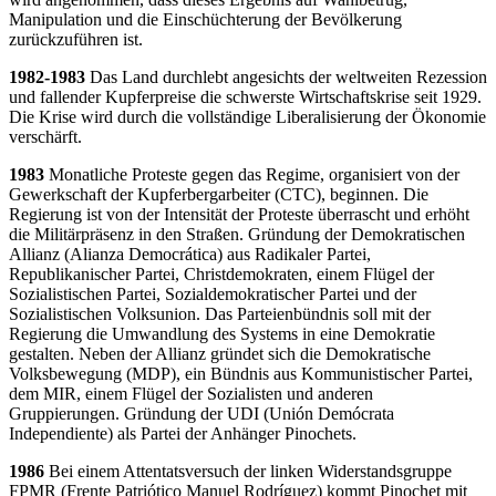
Manipulation und die Einschüchterung der Bevölkerung
zurückzuführen ist.
1982-1983
Das Land durchlebt angesichts der weltweiten Rezession
und fallender Kupferpreise die schwerste Wirtschaftskrise seit 1929.
Die Krise wird durch die vollständige Liberalisierung der Ökonomie
verschärft.
1983
Monatliche Proteste gegen das Regime, organisiert von der
Gewerkschaft der Kupferbergarbeiter (CTC), beginnen. Die
Regierung ist von der Intensität der Proteste überrascht und erhöht
die Militärpräsenz in den Straßen. Gründung der Demokratischen
Allianz (Alianza Democrática) aus Radikaler Partei,
Republikanischer Partei, Christdemokraten, einem Flügel der
Sozialistischen Partei, Sozialdemokratischer Partei und der
Sozialistischen Volksunion. Das Parteienbündnis soll mit der
Regierung die Umwandlung des Systems in eine Demokratie
gestalten. Neben der Allianz gründet sich die Demokratische
Volksbewegung (MDP), ein Bündnis aus Kommunistischer Partei,
dem MIR, einem Flügel der Sozialisten und anderen
Gruppierungen. Gründung der UDI (Unión Demócrata
Independiente) als Partei der Anhänger Pinochets.
1986
Bei einem Attentatsversuch der linken Widerstandsgruppe
FPMR (Frente Patriótico Manuel Rodríguez) kommt Pinochet mit