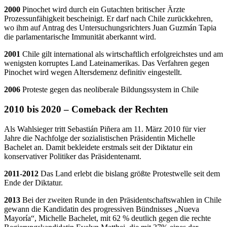
2000
Pinochet wird durch ein Gutachten britischer Ärzte
Prozessunfähigkeit bescheinigt. Er darf nach Chile zurückkehren,
wo ihm auf Antrag des Untersuchungsrichters Juan Guzmán Tapia
die parlamentarische Immunität aberkannt wird.
2001
Chile gilt international als wirtschaftlich erfolgreichstes und am
wenigsten korruptes Land Lateinamerikas. Das Verfahren gegen
Pinochet wird wegen Altersdemenz definitiv eingestellt.
2006
Proteste gegen das neoliberale Bildungssystem in Chile
2010 bis 2020 – Comeback der Rechten
Als Wahlsieger tritt Sebastián Piñera am 11. März 2010 für vier
Jahre die Nachfolge der sozialistischen Präsidentin Michelle
Bachelet an. Damit bekleidete erstmals seit der Diktatur ein
konservativer Politiker das Präsidentenamt.
2011-2012
Das Land erlebt die bislang größte Protestwelle seit dem
Ende der Diktatur.
2013
Bei der zweiten Runde in den Präsidentschaftswahlen in Chile
gewann die Kandidatin des progressiven Bündnisses „Nueva
Mayoría“, Michelle Bachelet, mit 62 % deutlich gegen die rechte