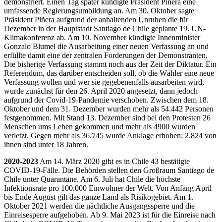
demonstriert. Einen Tag später kündigte Präsident Piñera eine
umfassende Regierungsumbildung an. Am 30. Oktober sagte
Präsident Piñera aufgrund der anhaltenden Unruhen die für
Dezember in der Hauptstadt Santiago de Chile geplante 19. UN-
Klimakonferenz ab. Am 10. November kündigte Innenminister
Gonzalo Blumel die Ausarbeitung einer neuen Verfassung an und
erfüllte damit eine der zentralen Forderungen der Demonstranten.
Die bisherige Verfassung stammt noch aus der Zeit der Diktatur. Ein
Referendum, das darüber entscheiden soll, ob die Wähler eine neue
Verfassung wollen und wer sie gegebenenfalls ausarbeiten wird,
wurde zunächst für den 26. April 2020 angesetzt, dann jedoch
aufgrund der Covid-19-Pandemie verschoben. Zwischen dem 18.
Oktober und dem 31. Dezember wurden mehr als 54.442 Personen
festgenommen. Mit Stand 13. Dezember sind bei den Protesten 26
Menschen ums Leben gekommen und mehr als 4900 wurden
verletzt. Gegen mehr als 36.745 wurde Anklage erhoben; 2.824 von
ihnen sind unter 18 Jahren.
2020-2023
Am 14. März 2020 gibt es in Chile 43 bestätigte
COVID-19-Fälle. Die Behörden stellen den Großraum Santiago de
Chile unter Quarantäne. Am 6. Juli hat Chile die höchste
Infektionsrate pro 100.000 Einwohner der Welt. Von Anfang April
bis Ende August gilt das ganze Land als Risikogebiet. Am 1.
Oktober 2021 werden die nächtliche Ausgangssperre und die
Einreisesperre aufgehoben. Ab 9. Mai 2023 ist für die Einreise nach