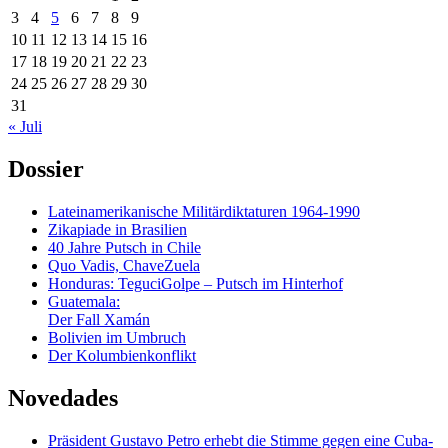
3
4
5
6
7
8
9
10
11
12
13
14
15
16
17
18
19
20
21
22
23
24
25
26
27
28
29
30
31
« Juli
Dossier
Lateinamerikanische Militärdiktaturen 1964-1990
Zikapiade in Brasilien
40 Jahre Putsch in Chile
Quo Vadis, ChaveZuela
Honduras: TeguciGolpe – Putsch im Hinterhof
Guatemala:
Der Fall Xamán
Bolivien im Umbruch
Der Kolumbienkonflikt
Novedades
Präsident Gustavo Petro erhebt die Stimme gegen eine Cuba-