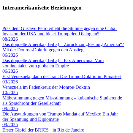
Interamerikanische Beziehungen
Präsident Gustavo Petro erhebt die Stimme gegen eine Cuba-
Invasion der USA und bietet Trump den Dialog an*
08/2026
Das doppelte Amerika (Teil 3) – Zurück zur „Festung Amerika“?
Mit der Donroe-Doktrin gegen den Abstieg
06/2026
Das doppelte Amerika (Teil 2) – Pax Americana: Vom
kontinentalen zum globalen Empire
06/2026
Erst Venezuela, dann der Iran. Die Trump-Doktrin im Praxistest
03/2026
Venezuela im Fadenkreuz der Monroe-Doktrin
10/2025
Mitbestimmung gegen Missstimmung – kubanische Studierende
als Sprachrohr der Gesellschaft
09/2025
Die Auswirkungen von Trumps Mandat auf Mexiko: Ein Jahr
der Spannung und Diplomatie
09/2025
Erster Gipfel der BRICS+ in Rio de Janeiro