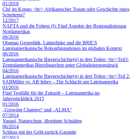
01/2018
Ché im Kongo <br/> Afrikanischer Traum oder Geschichte eines
Scheiterns?
12/2017
NAFTA und die Folgen (I): Fünf Aspekte der Regionalisierung
Nordamerikas
09/2016
Obamas Geopolitik, Latinolinke und die BRICS
Lateinamerikanische Rekonfigurationen im globalen Kontext
06/2016
Lateinamerikanische Biergeschichte(n) in drei Teilen <br/>Teil3:
Zentralamerikas Bieroligarchen unter Globalisierungsdruck
04/2016
Lateinamerikanische Biergeschichte(n) in drei Teilen <br/>Teil 2:
SABMiller vs. AB Inbev – Die Schlacht um Lateinamerika
03/2016
Fünf Testfälle für die Zukunft – Lateinamerika im
Jahresrückblick 2015
01/2016
„Growing Changes“ und „ALMA“
07/2014
Yasuní, Naturschutz, illegitime Schulden
06/2014
Schluss mit der Geld-zurück-Garantie
07/2013