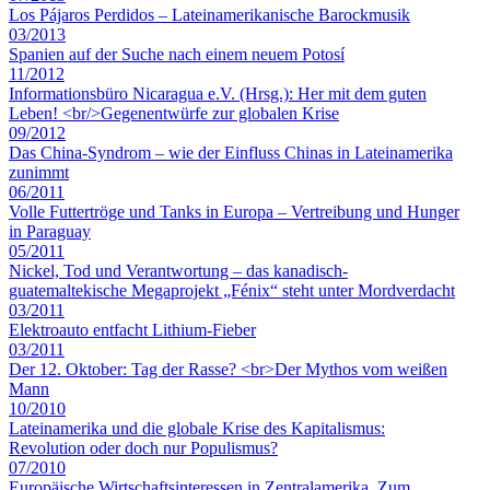
Los Pájaros Perdidos – Lateinamerikanische Barockmusik
03/2013
Spanien auf der Suche nach einem neuem Potosí
11/2012
Informationsbüro Nicaragua e.V. (Hrsg.): Her mit dem guten
Leben! <br/>Gegenentwürfe zur globalen Krise
09/2012
Das China-Syndrom – wie der Einfluss Chinas in Lateinamerika
zunimmt
06/2011
Volle Futtertröge und Tanks in Europa – Vertreibung und Hunger
in Paraguay
05/2011
Nickel, Tod und Verantwortung – das kanadisch-
guatemaltekische Megaprojekt „Fénix“ steht unter Mordverdacht
03/2011
Elektroauto entfacht Lithium-Fieber
03/2011
Der 12. Oktober: Tag der Rasse? <br>Der Mythos vom weißen
Mann
10/2010
Lateinamerika und die globale Krise des Kapitalismus:
Revolution oder doch nur Populismus?
07/2010
Europäische Wirtschaftsinteressen in Zentralamerika. Zum