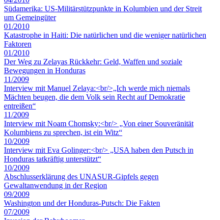
Südamerika: US-Militärstützpunkte in Kolumbien und der Streit
um Gemeingüter
01/2010
Katastrophe in Haiti: Die natürlichen und die weniger natürlichen
Faktoren
01/2010
Der Weg zu Zelayas Rückkehr: Geld, Waffen und soziale
Bewegungen in Honduras
11/2009
Interview mit Manuel Zelaya:<br/>„Ich werde mich niemals
Mächten beugen, die dem Volk sein Recht auf Demokratie
entreißen“
11/2009
Interview mit Noam Chomsky:<br/> „Von einer Souveränität
Kolumbiens zu sprechen, ist ein Witz“
10/2009
Interview mit Eva Golinger:<br/> „USA haben den Putsch in
Honduras tatkräftig unterstützt“
10/2009
Abschlusserklärung des UNASUR-Gipfels gegen
Gewaltanwendung in der Region
09/2009
Washington und der Honduras-Putsch: Die Fakten
07/2009