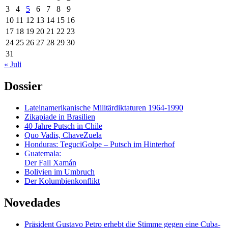
3
4
5
6
7
8
9
10
11
12
13
14
15
16
17
18
19
20
21
22
23
24
25
26
27
28
29
30
31
« Juli
Dossier
Lateinamerikanische Militärdiktaturen 1964-1990
Zikapiade in Brasilien
40 Jahre Putsch in Chile
Quo Vadis, ChaveZuela
Honduras: TeguciGolpe – Putsch im Hinterhof
Guatemala:
Der Fall Xamán
Bolivien im Umbruch
Der Kolumbienkonflikt
Novedades
Präsident Gustavo Petro erhebt die Stimme gegen eine Cuba-