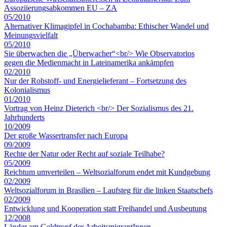
Assoziierungsabkommen EU – ZA
05/2010
Alternativer Klimagipfel in Cochabamba: Ethischer Wandel und
Meinungsvielfalt
05/2010
Sie überwachen die „Überwacher“<br/> Wie Observatorios
gegen die Medienmacht in Lateinamerika ankämpfen
02/2010
Nur der Rohstoff- und Energielieferant – Fortsetzung des
Kolonialismus
01/2010
Vortrag von Heinz Dieterich <br/> Der Sozialismus des 21.
Jahrhunderts
10/2009
Der große Wassertransfer nach Europa
09/2009
Rechte der Natur oder Recht auf soziale Teilhabe?
05/2009
Reichtum umverteilen – Weltsozialforum endet mit Kundgebung
02/2009
Weltsozialforum in Brasilien – Laufsteg für die linken Staatschefs
02/2009
Entwicklung und Kooperation statt Freihandel und Ausbeutung
12/2008
Länder am Geldtropf der ArbeitsmigrantInnen