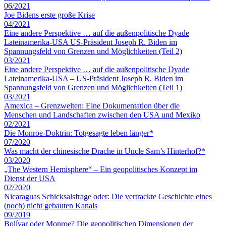
06/2021
Joe Bidens erste große Krise
04/2021
Eine andere Perspektive … auf die außenpolitische Dyade
Lateinamerika-USA US-Präsident Joseph R. Biden im
Spannungsfeld von Grenzen und Möglichkeiten (Teil 2)
03/2021
Eine andere Perspektive … auf die außenpolitische Dyade
Lateinamerika-USA – US-Präsident Joseph R. Biden im
Spannungsfeld von Grenzen und Möglichkeiten (Teil 1)
03/2021
Amexica – Grenzwelten: Eine Dokumentation über die
Menschen und Landschaften zwischen den USA und Mexiko
02/2021
Die Monroe-Doktrin: Totgesagte leben länger*
07/2020
Was macht der chinesische Drache in Uncle Sam’s Hinterhof?*
03/2020
„The Western Hemisphere“ – Ein geopolitisches Konzept im
Dienst der USA
02/2020
Nicaraguas Schicksalsfrage oder: Die vertrackte Geschichte eines
(noch) nicht gebauten Kanals
09/2019
Bolívar oder Monroe? Die geopolitischen Dimensionen der