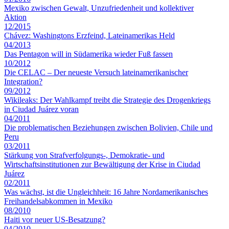
Mexiko zwischen Gewalt, Unzufriedenheit und kollektiver
Aktion
12/2015
Chávez: Washingtons Erzfeind, Lateinamerikas Held
04/2013
Das Pentagon will in Südamerika wieder Fuß fassen
10/2012
Die CELAC – Der neueste Versuch lateinamerikanischer
Integration?
09/2012
Wikileaks: Der Wahlkampf treibt die Strategie des Drogenkriegs
in Ciudad Juárez voran
04/2011
Die problematischen Beziehungen zwischen Bolivien, Chile und
Peru
03/2011
Stärkung von Strafverfolgungs-, Demokratie- und
Wirtschaftsinstitutionen zur Bewältigung der Krise in Ciudad
Juárez
02/2011
Was wächst, ist die Ungleichheit: 16 Jahre Nordamerikanisches
Freihandelsabkommen in Mexiko
08/2010
Haiti vor neuer US-Besatzung?
04/2010