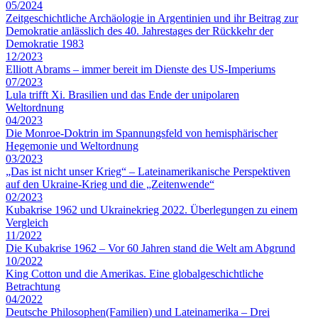
05/2024
Zeitgeschichtliche Archäologie in Argentinien und ihr Beitrag zur
Demokratie anlässlich des 40. Jahrestages der Rückkehr der
Demokratie 1983
12/2023
Elliott Abrams – immer bereit im Dienste des US-Imperiums
07/2023
Lula trifft Xi. Brasilien und das Ende der unipolaren
Weltordnung
04/2023
Die Monroe-Doktrin im Spannungsfeld von hemisphärischer
Hegemonie und Weltordnung
03/2023
„Das ist nicht unser Krieg“ – Lateinamerikanische Perspektiven
auf den Ukraine-Krieg und die „Zeitenwende“
02/2023
Kubakrise 1962 und Ukrainekrieg 2022. Überlegungen zu einem
Vergleich
11/2022
Die Kubakrise 1962 – Vor 60 Jahren stand die Welt am Abgrund
10/2022
King Cotton und die Amerikas. Eine globalgeschichtliche
Betrachtung
04/2022
Deutsche Philosophen(Familien) und Lateinamerika – Drei