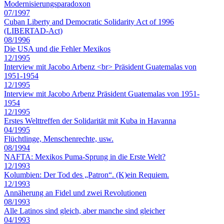
Modernisierungsparadoxon
07/1997
Cuban Liberty and Democratic Solidarity Act of 1996
(LIBERTAD-Act)
08/1996
Die USA und die Fehler Mexikos
12/1995
Interview mit Jacobo Arbenz <br> Präsident Guatemalas von
1951-1954
12/1995
Interview mit Jacobo Arbenz Präsident Guatemalas von 1951-
1954
12/1995
Erstes Welttreffen der Solidarität mit Kuba in Havanna
04/1995
Flüchtlinge, Menschenrechte, usw.
08/1994
NAFTA: Mexikos Puma-Sprung in die Erste Welt?
12/1993
Kolumbien: Der Tod des „Patron“. (K)ein Requiem.
12/1993
Annäherung an Fidel und zwei Revolutionen
08/1993
Alle Latinos sind gleich, aber manche sind gleicher
04/1993