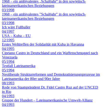
1968 – ein ambivalentes „Schaltjahr“ in den sowjetisch-
lateinamerikanischen Beziehungen
03/1998
1968 – ein ambivalentes "Schaltjahr" in den sowjetisch-
lateinamerikanischen Beziehungen
03/1998
Ich wäre Fußballer
04/1997
USA – Kuba – EU
12/1995
Erstes Welttreffen der Solidarität mit Kuba in Havanna
04/1995
Cipriano Castro in Deutschland und ein Waffenschmuggel nach
Venezuela
05/1994
Testfall Lateinamerika
05/1994
Neoliberale Strukturreformen und Demokratisierungsprozesse im
Lateinamerika der 80er und 90er Jahre
08/1993
Rede von Staatspräsident Dr. Fidel Castro Ruz auf der UNCED
in Rio
04/1993
Gruppe der Hundert – Lateinamerikanische Umwelt-Allianz
04/1993