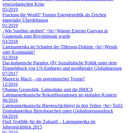
venezolanischen Krise
05/2019
Fracking the World? Trumps Energiepolitik als Zeichen
imperialer Überdehnung
01/2019
„Wie Sandino sterben“ <br/>Warum Ernesto Guevara in
Guatemala zum Revolutionär wurde
03/2018
Lateinamerika im Schatten der Tillerson-Doktrin <br/>Wende
oder Kontinuität?
02/2018
Das kubanische Paradox (II): Sozialistische Politik unter dem
Doppeldruck von US-Embargo und neoliberaler Globalisierung
07/2017
Mauricio Macri – ein argentinischer Trump?
12/2016
Obamas Geopolitik, Latinolinke und die BRICS
Lateinamerikanische Rekonfigurationen im globalen Kontext
06/2016
Lateinamerikanische Biergeschichte(n) in drei Teilen <br/>Teil3:
Zentralamerikas Bieroligarchen unter Globalisierungsdruck
04/2016
Fünf Testfälle für die Zukunft – Lateinamerika im
Jahresrückblick 2015
01/2016