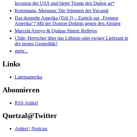
Invasion der USA und bietet Trump den Dialog an*
Kretzmann, Morgana: Die Stimmen des Yucumã
Das doppelte Amerika (Teil 3) – Zurück zur „Festung
Amerika“? Mit der Donroe-Doktrin gegen den Abstieg
Marcela Arroyo & Quique Sinesi: Reflejos
Chile: Herrscher über das Lithium oder ewiger Lieferant in
der neuen Geopolitik?
mehr...
Links
Lateinamerika
Abonnieren
RSS Artikel
Quetzal@Twitter
Artikel | Noticias