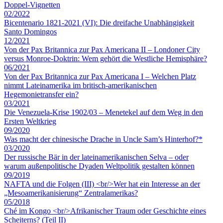
Doppel-Vignetten
02/2022
Bicentenario 1821-2021 (VI): Die dreifache Unabhängigkeit
Santo Domingos
12/2021
Von der Pax Britannica zur Pax Americana II – Londoner City
versus Monroe-Doktrin: Wem gehört die Westliche Hemisphäre?
06/2021
Von der Pax Britannica zur Pax Americana I – Welchen Platz
nimmt Lateinamerika im britisch-amerikanischen
Hegemonietransfer ein?
03/2021
Die Venezuela-Krise 1902/03 – Menetekel auf dem Weg in den
Ersten Weltkrieg
09/2020
Was macht der chinesische Drache in Uncle Sam’s Hinterhof?*
03/2020
Der russische Bär in der lateinamerikanischen Selva – oder
warum außenpolitische Dyaden Weltpolitik gestalten können
09/2019
NAFTA und die Folgen (III) <br/>Wer hat ein Interesse an der
„Mesoamerikanisierung“ Zentralamerikas?
05/2018
Ché im Kongo <br/>Afrikanischer Traum oder Geschichte eines
Scheiterns? (Teil II)