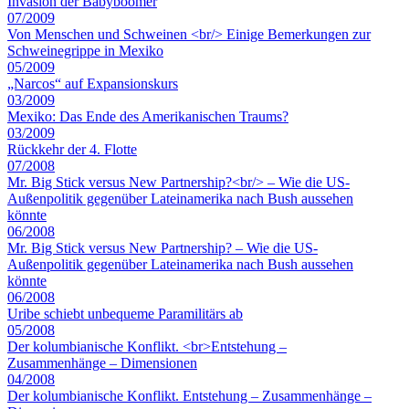
Invasion der Babyboomer
07/2009
Von Menschen und Schweinen <br/> Einige Bemerkungen zur
Schweinegrippe in Mexiko
05/2009
„Narcos“ auf Expansionskurs
03/2009
Mexiko: Das Ende des Amerikanischen Traums?
03/2009
Rückkehr der 4. Flotte
07/2008
Mr. Big Stick versus New Partnership?<br/> – Wie die US-
Außenpolitik gegenüber Lateinamerika nach Bush aussehen
könnte
06/2008
Mr. Big Stick versus New Partnership? – Wie die US-
Außenpolitik gegenüber Lateinamerika nach Bush aussehen
könnte
06/2008
Uribe schiebt unbequeme Paramilitärs ab
05/2008
Der kolumbianische Konflikt. <br>Entstehung –
Zusammenhänge – Dimensionen
04/2008
Der kolumbianische Konflikt. Entstehung – Zusammenhänge –