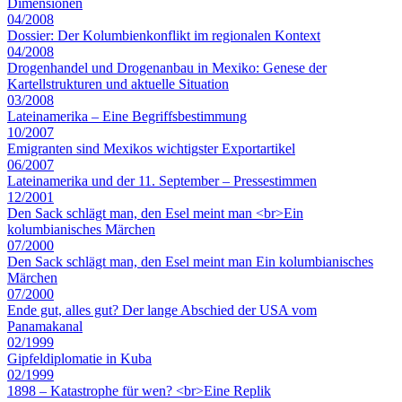
Dimensionen
04/2008
Dossier: Der Kolumbienkonflikt im regionalen Kontext
04/2008
Drogenhandel und Drogenanbau in Mexiko: Genese der
Kartellstrukturen und aktuelle Situation
03/2008
Lateinamerika – Eine Begriffsbestimmung
10/2007
Emigranten sind Mexikos wichtigster Exportartikel
06/2007
Lateinamerika und der 11. September – Pressestimmen
12/2001
Den Sack schlägt man, den Esel meint man <br>Ein
kolumbianisches Märchen
07/2000
Den Sack schlägt man, den Esel meint man Ein kolumbianisches
Märchen
07/2000
Ende gut, alles gut? Der lange Abschied der USA vom
Panamakanal
02/1999
Gipfeldiplomatie in Kuba
02/1999
1898 – Katastrophe für wen? <br>Eine Replik