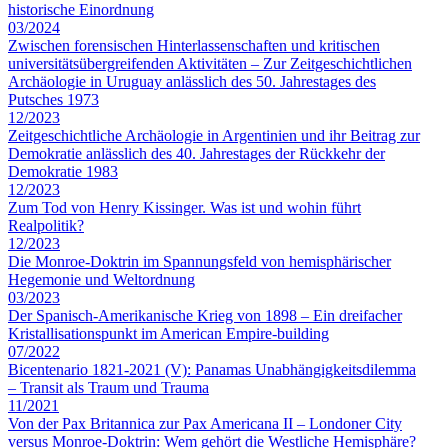
historische Einordnung
03/2024
Zwischen forensischen Hinterlassenschaften und kritischen
universitätsübergreifenden Aktivitäten – Zur Zeitgeschichtlichen
Archäologie in Uruguay anlässlich des 50. Jahrestages des
Putsches 1973
12/2023
Zeitgeschichtliche Archäologie in Argentinien und ihr Beitrag zur
Demokratie anlässlich des 40. Jahrestages der Rückkehr der
Demokratie 1983
12/2023
Zum Tod von Henry Kissinger. Was ist und wohin führt
Realpolitik?
12/2023
Die Monroe-Doktrin im Spannungsfeld von hemisphärischer
Hegemonie und Weltordnung
03/2023
Der Spanisch-Amerikanische Krieg von 1898 – Ein dreifacher
Kristallisationspunkt im American Empire-building
07/2022
Bicentenario 1821-2021 (V): Panamas Unabhängigkeitsdilemma
– Transit als Traum und Trauma
11/2021
Von der Pax Britannica zur Pax Americana II – Londoner City
versus Monroe-Doktrin: Wem gehört die Westliche Hemisphäre?