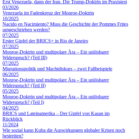
Erst Venezuela, dann der Iran. Die Trump-Doktrin im Praxistest
03/2026
Venezuela im Fadenkreuz der Monroe-Doktrin
10/2025
Nacido en Nacimiento? Muss die Geschichte der Pommes Frites
umgeschrieben werden?
07/2025
Erster Gipfel der BRICS+ in Rio de Janeiro
07/2025
Monroe-Doktrin und multipolare Ära – Ein unlösbarer
Widerspruch? (Teil III)
07/2025
Migrationspolitik und Machtdiskurs – zwei Fallbeispiele
06/2025
Monroe-Doktrin und multipolare Ära – Ein unlösbarer
Widerspruch? (Teil II)
05/2025
Monroe-Doktrin und multipolare Ära – Ein unlösbarer
Widerspruch? (Teil I)
04/2025
BRICS und Lateinamerika – Der Gipfel von Kasan im
Rückblick
11/2024
Wie sozial kann Kuba die Auswirkungen globaler Krisen noch
bestreiten?