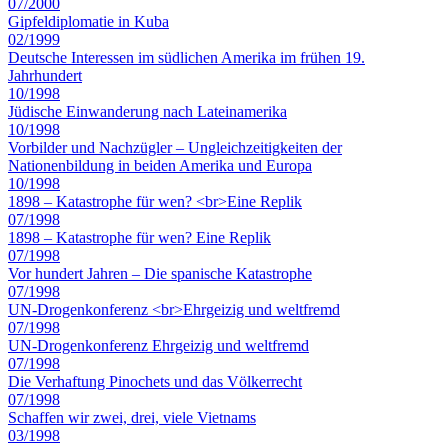
07/2000
Gipfeldiplomatie in Kuba
02/1999
Deutsche Interessen im südlichen Amerika im frühen 19.
Jahrhundert
10/1998
Jüdische Einwanderung nach Lateinamerika
10/1998
Vorbilder und Nachzügler – Ungleichzeitigkeiten der
Nationenbildung in beiden Amerika und Europa
10/1998
1898 – Katastrophe für wen? <br>Eine Replik
07/1998
1898 – Katastrophe für wen? Eine Replik
07/1998
Vor hundert Jahren – Die spanische Katastrophe
07/1998
UN-Drogenkonferenz <br>Ehrgeizig und weltfremd
07/1998
UN-Drogenkonferenz Ehrgeizig und weltfremd
07/1998
Die Verhaftung Pinochets und das Völkerrecht
07/1998
Schaffen wir zwei, drei, viele Vietnams
03/1998