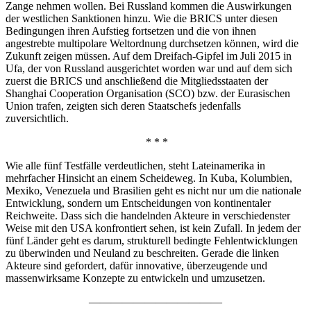
Zange nehmen wollen. Bei Russland kommen die Auswirkungen
der westlichen Sanktionen hinzu. Wie die BRICS unter diesen
Bedingungen ihren Aufstieg fortsetzen und die von ihnen
angestrebte multipolare Weltordnung durchsetzen können, wird die
Zukunft zeigen müssen. Auf dem Dreifach-Gipfel im Juli 2015 in
Ufa, der von Russland ausgerichtet worden war und auf dem sich
zuerst die BRICS und anschließend die Mitgliedsstaaten der
Shanghai Cooperation Organisation (SCO) bzw. der Eurasischen
Union trafen, zeigten sich deren Staatschefs jedenfalls
zuversichtlich.
* * *
Wie alle fünf Testfälle verdeutlichen, steht Lateinamerika in
mehrfacher Hinsicht an einem Scheideweg. In Kuba, Kolumbien,
Mexiko, Venezuela und Brasilien geht es nicht nur um die nationale
Entwicklung, sondern um Entscheidungen von kontinentaler
Reichweite. Dass sich die handelnden Akteure in verschiedenster
Weise mit den USA konfrontiert sehen, ist kein Zufall. In jedem der
fünf Länder geht es darum, strukturell bedingte Fehlentwicklungen
zu überwinden und Neuland zu beschreiten. Gerade die linken
Akteure sind gefordert, dafür innovative, überzeugende und
massenwirksame Konzepte zu entwickeln und umzusetzen.
————————————