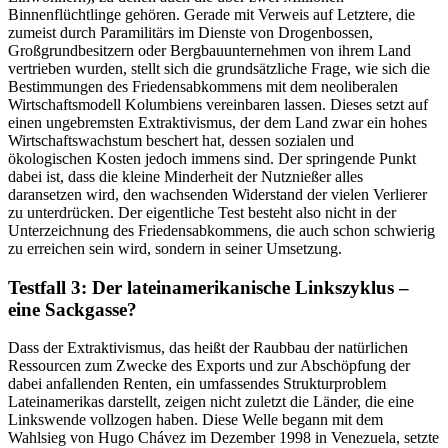
Binnenflüchtlinge gehören. Gerade mit Verweis auf Letztere, die
zumeist durch Paramilitärs im Dienste von Drogenbossen,
Großgrundbesitzern oder Bergbauunternehmen von ihrem Land
vertrieben wurden, stellt sich die grundsätzliche Frage, wie sich die
Bestimmungen des Friedensabkommens mit dem neoliberalen
Wirtschaftsmodell Kolumbiens vereinbaren lassen. Dieses setzt auf
einen ungebremsten Extraktivismus, der dem Land zwar ein hohes
Wirtschaftswachstum beschert hat, dessen sozialen und
ökologischen Kosten jedoch immens sind. Der springende Punkt
dabei ist, dass die kleine Minderheit der Nutznießer alles
daransetzen wird, den wachsenden Widerstand der vielen Verlierer
zu unterdrücken. Der eigentliche Test besteht also nicht in der
Unterzeichnung des Friedensabkommens, die auch schon schwierig
zu erreichen sein wird, sondern in seiner Umsetzung.
Testfall 3: Der lateinamerikanische Linkszyklus –
eine Sackgasse?
Dass der Extraktivismus, das heißt der Raubbau der natürlichen
Ressourcen zum Zwecke des Exports und zur Abschöpfung der
dabei anfallenden Renten, ein umfassendes Strukturproblem
Lateinamerikas darstellt, zeigen nicht zuletzt die Länder, die eine
Linkswende vollzogen haben. Diese Welle begann mit dem
Wahlsieg von Hugo Chávez im Dezember 1998 in Venezuela, setzte