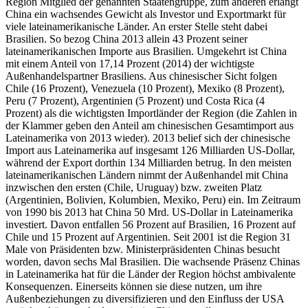
Region Mitglied der genannten Staatengruppe, zum anderen erlangt
China ein wachsendes Gewicht als Investor und Exportmarkt für
viele lateinamerikanische Länder. An erster Stelle steht dabei
Brasilien. So bezog China 2013 allein 43 Prozent seiner
lateinamerikanischen Importe aus Brasilien. Umgekehrt ist China
mit einem Anteil von 17,14 Prozent (2014) der wichtigste
Außenhandelspartner Brasiliens. Aus chinesischer Sicht folgen
Chile (16 Prozent), Venezuela (10 Prozent), Mexiko (8 Prozent),
Peru (7 Prozent), Argentinien (5 Prozent) und Costa Rica (4
Prozent) als die wichtigsten Importländer der Region (die Zahlen in
der Klammer geben den Anteil am chinesischen Gesamtimport aus
Lateinamerika von 2013 wieder). 2013 belief sich der chinesische
Import aus Lateinamerika auf insgesamt 126 Milliarden US-Dollar,
während der Export dorthin 134 Milliarden betrug. In den meisten
lateinamerikanischen Ländern nimmt der Außenhandel mit China
inzwischen den ersten (Chile, Uruguay) bzw. zweiten Platz
(Argentinien, Bolivien, Kolumbien, Mexiko, Peru) ein. Im Zeitraum
von 1990 bis 2013 hat China 50 Mrd. US-Dollar in Lateinamerika
investiert. Davon entfallen 56 Prozent auf Brasilien, 16 Prozent auf
Chile und 15 Prozent auf Argentinien. Seit 2001 ist die Region 31
Male von Präsidenten bzw. Ministerpräsidenten Chinas besucht
worden, davon sechs Mal Brasilien. Die wachsende Präsenz Chinas
in Lateinamerika hat für die Länder der Region höchst ambivalente
Konsequenzen. Einerseits können sie diese nutzen, um ihre
Außenbeziehungen zu diversifizieren und den Einfluss der USA