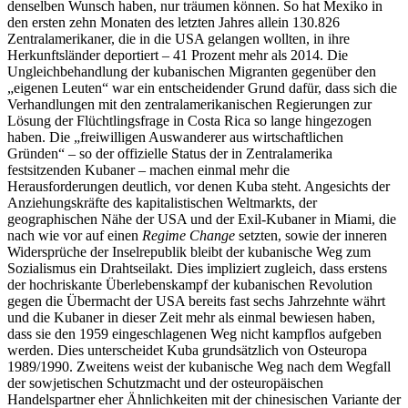
denselben Wunsch haben, nur träumen können. So hat Mexiko in
den ersten zehn Monaten des letzten Jahres allein 130.826
Zentralamerikaner, die in die USA gelangen wollten, in ihre
Herkunftsländer deportiert – 41 Prozent mehr als 2014. Die
Ungleichbehandlung der kubanischen Migranten gegenüber den
„eigenen Leuten“ war ein entscheidender Grund dafür, dass sich die
Verhandlungen mit den zentralamerikanischen Regierungen zur
Lösung der Flüchtlingsfrage in Costa Rica so lange hingezogen
haben. Die „freiwilligen Auswanderer aus wirtschaftlichen
Gründen“ – so der offizielle Status der in Zentralamerika
festsitzenden Kubaner – machen einmal mehr die
Herausforderungen deutlich, vor denen Kuba steht. Angesichts der
Anziehungskräfte des kapitalistischen Weltmarkts, der
geographischen Nähe der USA und der Exil-Kubaner in Miami, die
nach wie vor auf einen
Regime Change
setzten, sowie der inneren
Widersprüche der Inselrepublik bleibt der kubanische Weg zum
Sozialismus ein Drahtseilakt. Dies impliziert zugleich, dass erstens
der hochriskante Überlebenskampf der kubanischen Revolution
gegen die Übermacht der USA bereits fast sechs Jahrzehnte währt
und die Kubaner in dieser Zeit mehr als einmal bewiesen haben,
dass sie den 1959 eingeschlagenen Weg nicht kampflos aufgeben
werden. Dies unterscheidet Kuba grundsätzlich von Osteuropa
1989/1990. Zweitens weist der kubanische Weg nach dem Wegfall
der sowjetischen Schutzmacht und der osteuropäischen
Handelspartner eher Ähnlichkeiten mit der chinesischen Variante der