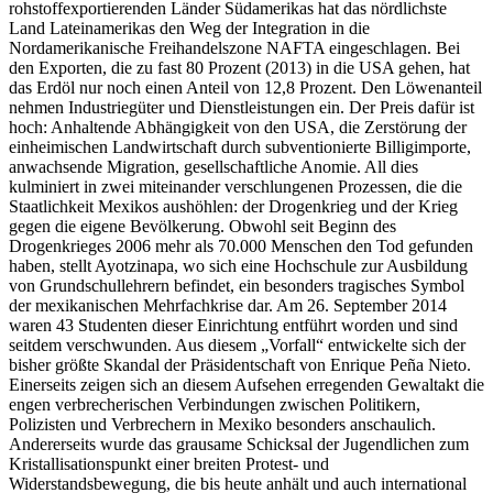
rohstoffexportierenden Länder Südamerikas hat das nördlichste
Land Lateinamerikas den Weg der Integration in die
Nordamerikanische Freihandelszone NAFTA eingeschlagen. Bei
den Exporten, die zu fast 80 Prozent (2013) in die USA gehen, hat
das Erdöl nur noch einen Anteil von 12,8 Prozent. Den Löwenanteil
nehmen Industriegüter und Dienstleistungen ein. Der Preis dafür ist
hoch: Anhaltende Abhängigkeit von den USA, die Zerstörung der
einheimischen Landwirtschaft durch subventionierte Billigimporte,
anwachsende Migration, gesellschaftliche Anomie. All dies
kulminiert in zwei miteinander verschlungenen Prozessen, die die
Staatlichkeit Mexikos aushöhlen: der Drogenkrieg und der Krieg
gegen die eigene Bevölkerung. Obwohl seit Beginn des
Drogenkrieges 2006 mehr als 70.000 Menschen den Tod gefunden
haben, stellt Ayotzinapa, wo sich eine Hochschule zur Ausbildung
von Grundschullehrern befindet, ein besonders tragisches Symbol
der mexikanischen Mehrfachkrise dar. Am 26. September 2014
waren 43 Studenten dieser Einrichtung entführt worden und sind
seitdem verschwunden. Aus diesem „Vorfall“ entwickelte sich der
bisher größte Skandal der Präsidentschaft von Enrique Peña Nieto.
Einerseits zeigen sich an diesem Aufsehen erregenden Gewaltakt die
engen verbrecherischen Verbindungen zwischen Politikern,
Polizisten und Verbrechern in Mexiko besonders anschaulich.
Andererseits wurde das grausame Schicksal der Jugendlichen zum
Kristallisationspunkt einer breiten Protest- und
Widerstandsbewegung, die bis heute anhält und auch international