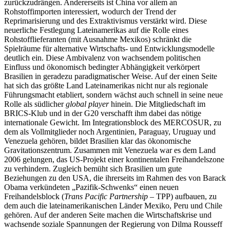
zurückzudrängen. Andererseits ist China vor allem an
Rohstoffimporten interessiert, wodurch der Trend der
Reprimarisierung und des Extraktivismus verstärkt wird. Diese
neuerliche Festlegung Lateinamerikas auf die Rolle eines
Rohstofflieferanten (mit Ausnahme Mexikos) schränkt die
Spielräume für alternative Wirtschafts- und Entwicklungsmodelle
deutlich ein. Diese Ambivalenz von wachsendem politischen
Einfluss und ökonomisch bedingter Abhängigkeit verkörpert
Brasilien in geradezu paradigmatischer Weise. Auf der einen Seite
hat sich das größte Land Lateinamerikas nicht nur als regionale
Führungsmacht etabliert, sondern wächst auch schnell in seine neue
Rolle als südlicher
global player
hinein. Die Mitgliedschaft im
BRICS-Klub und in der G20 verschafft ihm dabei das nötige
internationale Gewicht. Im Integrationsblock des MERCOSUR, zu
dem als Vollmitglieder noch Argentinien, Paraguay, Uruguay und
Venezuela gehören, bildet Brasilien klar das ökonomische
Gravitationszentrum. Zusammen mit Venezuela war es dem Land
2006 gelungen, das US-Projekt einer kontinentalen Freihandelszone
zu verhindern. Zugleich bemüht sich Brasilien um gute
Beziehungen zu den USA, die ihrerseits im Rahmen des von Barack
Obama verkündeten „Pazifik-Schwenks“ einen neuen
Freihandelsblock (
Trans Pacific Partnership
– TPP) aufbauen, zu
dem auch die lateinamerikanischen Länder Mexiko, Peru und Chile
gehören. Auf der anderen Seite machen die Wirtschaftskrise und
wachsende soziale Spannungen der Regierung von Dilma Rousseff