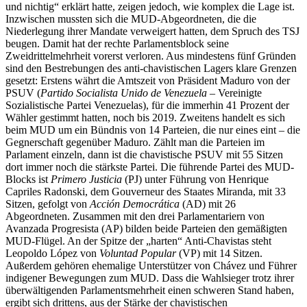
und nichtig“ erklärt hatte, zeigen jedoch, wie komplex die Lage ist.
Inzwischen mussten sich die MUD-Abgeordneten, die die
Niederlegung ihrer Mandate verweigert hatten, dem Spruch des TSJ
beugen. Damit hat der rechte Parlamentsblock seine
Zweidrittelmehrheit vorerst verloren. Aus mindestens fünf Gründen
sind den Bestrebungen des anti-chavistischen Lagers klare Grenzen
gesetzt: Erstens währt die Amtszeit von Präsident Maduro von der
PSUV (
Partido Socialista Unido de Venezuela
– Vereinigte
Sozialistische Partei Venezuelas), für die immerhin 41 Prozent der
Wähler gestimmt hatten, noch bis 2019. Zweitens handelt es sich
beim MUD um ein Bündnis von 14 Parteien, die nur eines eint – die
Gegnerschaft gegenüber Maduro. Zählt man die Parteien im
Parlament einzeln, dann ist die chavistische PSUV mit 55 Sitzen
dort immer noch die stärkste Partei. Die führende Partei des MUD-
Blocks ist
Primero Justicia
(PJ) unter Führung von Henrique
Capriles Radonski, dem Gouverneur des Staates Miranda, mit 33
Sitzen, gefolgt von
Acción Democrática
(AD) mit 26
Abgeordneten. Zusammen mit den drei Parlamentariern von
Avanzada Progresista (AP) bilden beide Parteien den gemäßigten
MUD-Flügel. An der Spitze der „harten“ Anti-Chavistas steht
Leopoldo López von
Voluntad Popular
(VP) mit 14 Sitzen.
Außerdem gehören ehemalige Unterstützer von Chávez und Führer
indigener Bewegungen zum MUD. Dass die Wahlsieger trotz ihrer
überwältigenden Parlamentsmehrheit einen schweren Stand haben,
ergibt sich drittens, aus der Stärke der chavistischen