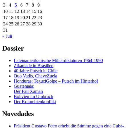
3
4
5
6
7
8
9
10
11
12
13
14
15
16
17
18
19
20
21
22
23
24
25
26
27
28
29
30
31
« Juli
Dossier
Lateinamerikanische Militärdiktaturen 1964-1990
Zikapiade in Brasilien
40 Jahre Putsch in Chile
Quo Vadis, ChaveZuela
Honduras: TeguciGolpe – Putsch im Hinterhof
Guatemala:
Der Fall Xamán
Bolivien im Umbruch
Der Kolumbienkonflikt
Novedades
Präsident Gustavo Petro erhebt die Stimme gegen eine Cuba-