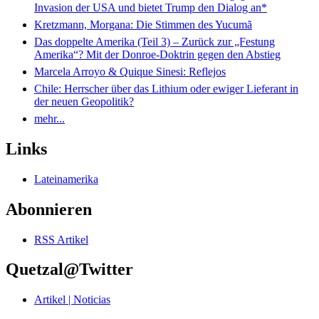
Invasion der USA und bietet Trump den Dialog an*
Kretzmann, Morgana: Die Stimmen des Yucumã
Das doppelte Amerika (Teil 3) – Zurück zur „Festung
Amerika“? Mit der Donroe-Doktrin gegen den Abstieg
Marcela Arroyo & Quique Sinesi: Reflejos
Chile: Herrscher über das Lithium oder ewiger Lieferant in
der neuen Geopolitik?
mehr...
Links
Lateinamerika
Abonnieren
RSS Artikel
Quetzal@Twitter
Artikel | Noticias