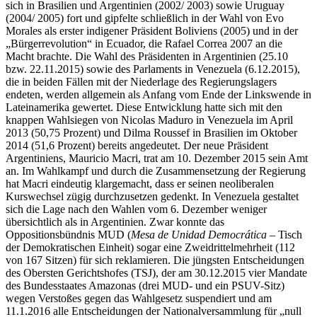
sich in Brasilien und Argentinien (2002/ 2003) sowie Uruguay
(2004/ 2005) fort und gipfelte schließlich in der Wahl von Evo
Morales als erster indigener Präsident Boliviens (2005) und in der
„Bürgerrevolution“ in Ecuador, die Rafael Correa 2007 an die
Macht brachte. Die Wahl des Präsidenten in Argentinien (25.10
bzw. 22.11.2015) sowie des Parlaments in Venezuela (6.12.2015),
die in beiden Fällen mit der Niederlage des Regierungslagers
endeten, werden allgemein als Anfang vom Ende der Linkswende in
Lateinamerika gewertet. Diese Entwicklung hatte sich mit den
knappen Wahlsiegen von Nicolas Maduro in Venezuela im April
2013 (50,75 Prozent) und Dilma Roussef in Brasilien im Oktober
2014 (51,6 Prozent) bereits angedeutet. Der neue Präsident
Argentiniens, Mauricio Macri, trat am 10. Dezember 2015 sein Amt
an. Im Wahlkampf und durch die Zusammensetzung der Regierung
hat Macri eindeutig klargemacht, dass er seinen neoliberalen
Kurswechsel zügig durchzusetzen gedenkt. In Venezuela gestaltet
sich die Lage nach den Wahlen vom 6. Dezember weniger
übersichtlich als in Argentinien. Zwar konnte das
Oppositionsbündnis MUD (
Mesa de Unidad Democrática
– Tisch
der Demokratischen Einheit) sogar eine Zweidrittelmehrheit (112
von 167 Sitzen) für sich reklamieren. Die jüngsten Entscheidungen
des Obersten Gerichtshofes (TSJ), der am 30.12.2015 vier Mandate
des Bundesstaates Amazonas (drei MUD- und ein PSUV-Sitz)
wegen Verstoßes gegen das Wahlgesetz suspendiert und am
11.1.2016 alle Entscheidungen der Nationalversammlung für „null