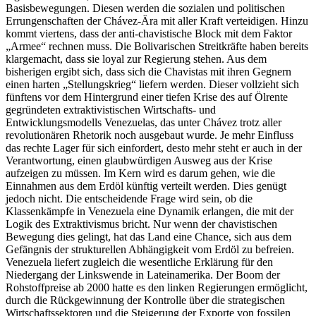
Basisbewegungen. Diesen werden die sozialen und politischen
Errungenschaften der Chávez-Ära mit aller Kraft verteidigen. Hinzu
kommt viertens, dass der anti-chavistische Block mit dem Faktor
„Armee“ rechnen muss. Die Bolivarischen Streitkräfte haben bereits
klargemacht, dass sie loyal zur Regierung stehen. Aus dem
bisherigen ergibt sich, dass sich die Chavistas mit ihren Gegnern
einen harten „Stellungskrieg“ liefern werden. Dieser vollzieht sich
fünftens vor dem Hintergrund einer tiefen Krise des auf Ölrente
gegründeten extraktivistischen Wirtschafts- und
Entwicklungsmodells Venezuelas, das unter Chávez trotz aller
revolutionären Rhetorik noch ausgebaut wurde. Je mehr Einfluss
das rechte Lager für sich einfordert, desto mehr steht er auch in der
Verantwortung, einen glaubwürdigen Ausweg aus der Krise
aufzeigen zu müssen. Im Kern wird es darum gehen, wie die
Einnahmen aus dem Erdöl künftig verteilt werden. Dies genügt
jedoch nicht. Die entscheidende Frage wird sein, ob die
Klassenkämpfe in Venezuela eine Dynamik erlangen, die mit der
Logik des Extraktivismus bricht. Nur wenn der chavistischen
Bewegung dies gelingt, hat das Land eine Chance, sich aus dem
Gefängnis der strukturellen Abhängigkeit vom Erdöl zu befreien.
Venezuela liefert zugleich die wesentliche Erklärung für den
Niedergang der Linkswende in Lateinamerika. Der Boom der
Rohstoffpreise ab 2000 hatte es den linken Regierungen ermöglicht,
durch die Rückgewinnung der Kontrolle über die strategischen
Wirtschaftssektoren und die Steigerung der Exporte von fossilen