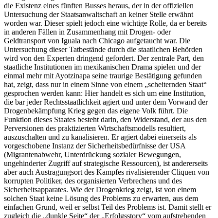
die Existenz eines fünften Busses heraus, der in der offiziellen
Untersuchung der Staatsanwaltschaft an keiner Stelle erwähnt
worden war. Dieser spielt jedoch eine wichtige Rolle, da er bereits
in anderen Fällen in Zusammenhang mit Drogen- oder
Geldtransport von Iguala nach Chicago aufgetaucht war. Die
Untersuchung dieser Tatbestände durch die staatlichen Behörden
wird von den Experten dringend gefordert. Der zentrale Part, den
staatliche Institutionen im mexikanischen Drama spielen und der
einmal mehr mit Ayotzinapa seine traurige Bestätigung gefunden
hat, zeigt, dass nur in einem Sinne von einem „scheiternden Staat“
gesprochen werden kann: Hier handelt es sich um eine Institution,
die bar jeder Rechtsstaatlichkeit agiert und unter dem Vorwand der
Drogenbekämpfung Krieg gegen das eigene Volk führt. Die
Funktion dieses Staates besteht darin, den Widerstand, der aus den
Perversionen des praktizierten Wirtschaftsmodells resultiert,
auszuschalten und zu kanalisieren. Er agiert dabei einerseits als
vorgeschobene Instanz der Sicherheitsbedürfnisse der USA
(Migrantenabwehr, Unterdrückung sozialer Bewegungen,
ungehinderter Zugriff auf strategische Ressourcen), ist andererseits
aber auch Austragungsort des Kampfes rivalisierender Cliquen von
korrupten Politiker, des organisierten Verbrechens und des
Sicherheitsapparates. Wie der Drogenkrieg zeigt, ist von einem
solchen Staat keine Lösung des Problems zu erwarten, aus dem
einfachen Grund, weil er selbst Teil des Problems ist. Damit stellt er
zugleich die „dunkle Seite“ der „Erfolgsstory“ vom aufstrebenden