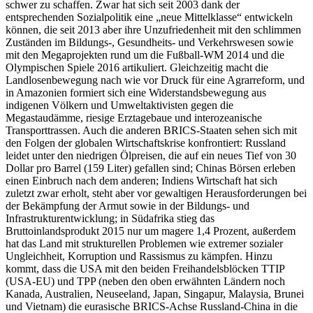
schwer zu schaffen. Zwar hat sich seit 2003 dank der
entsprechenden Sozialpolitik eine „neue Mittelklasse“ entwickeln
können, die seit 2013 aber ihre Unzufriedenheit mit den schlimmen
Zuständen im Bildungs-, Gesundheits- und Verkehrswesen sowie
mit den Megaprojekten rund um die Fußball-WM 2014 und die
Olympischen Spiele 2016 artikuliert. Gleichzeitig macht die
Landlosenbewegung nach wie vor Druck für eine Agrarreform, und
in Amazonien formiert sich eine Widerstandsbewegung aus
indigenen Völkern und Umweltaktivisten gegen die
Megastaudämme, riesige Erztagebaue und interozeanische
Transporttrassen. Auch die anderen BRICS-Staaten sehen sich mit
den Folgen der globalen Wirtschaftskrise konfrontiert: Russland
leidet unter den niedrigen Ölpreisen, die auf ein neues Tief von 30
Dollar pro Barrel (159 Liter) gefallen sind; Chinas Börsen erleben
einen Einbruch nach dem anderen; Indiens Wirtschaft hat sich
zuletzt zwar erholt, steht aber vor gewaltigen Herausforderungen bei
der Bekämpfung der Armut sowie in der Bildungs- und
Infrastrukturentwicklung; in Südafrika stieg das
Bruttoinlandsprodukt 2015 nur um magere 1,4 Prozent, außerdem
hat das Land mit strukturellen Problemen wie extremer sozialer
Ungleichheit, Korruption und Rassismus zu kämpfen. Hinzu
kommt, dass die USA mit den beiden Freihandelsblöcken TTIP
(USA-EU) und TPP (neben den oben erwähnten Ländern noch
Kanada, Australien, Neuseeland, Japan, Singapur, Malaysia, Brunei
und Vietnam) die eurasische BRICS-Achse Russland-China in die