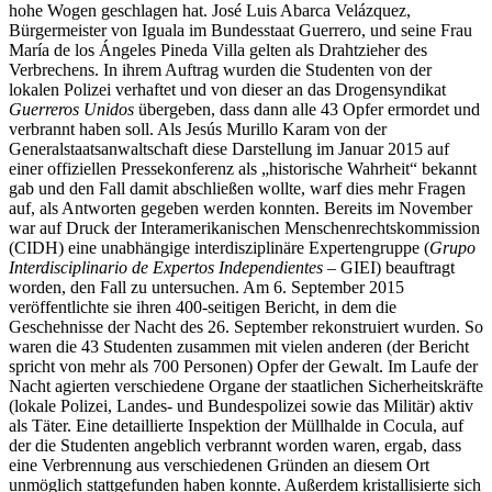
hohe Wogen geschlagen hat. José Luis Abarca Velázquez,
Bürgermeister von Iguala im Bundesstaat Guerrero, und seine Frau
María de los Ángeles Pineda Villa gelten als Drahtzieher des
Verbrechens. In ihrem Auftrag wurden die Studenten von der
lokalen Polizei verhaftet und von dieser an das Drogensyndikat
Guerreros Unidos
übergeben, dass dann alle 43 Opfer ermordet und
verbrannt haben soll. Als Jesús Murillo Karam von der
Generalstaatsanwaltschaft diese Darstellung im Januar 2015 auf
einer offiziellen Pressekonferenz als „historische Wahrheit“ bekannt
gab und den Fall damit abschließen wollte, warf dies mehr Fragen
auf, als Antworten gegeben werden konnten. Bereits im November
war auf Druck der Interamerikanischen Menschenrechtskommission
(CIDH) eine unabhängige interdisziplinäre Expertengruppe (
Grupo
Interdisciplinario de Expertos Independientes
– GIEI) beauftragt
worden, den Fall zu untersuchen. Am 6. September 2015
veröffentlichte sie ihren 400-seitigen Bericht, in dem die
Geschehnisse der Nacht des 26. September rekonstruiert wurden. So
waren die 43 Studenten zusammen mit vielen anderen (der Bericht
spricht von mehr als 700 Personen) Opfer der Gewalt. Im Laufe der
Nacht agierten verschiedene Organe der staatlichen Sicherheitskräfte
(lokale Polizei, Landes- und Bundespolizei sowie das Militär) aktiv
als Täter. Eine detaillierte Inspektion der Müllhalde in Cocula, auf
der die Studenten angeblich verbrannt worden waren, ergab, dass
eine Verbrennung aus verschiedenen Gründen an diesem Ort
unmöglich stattgefunden haben konnte. Außerdem kristallisierte sich