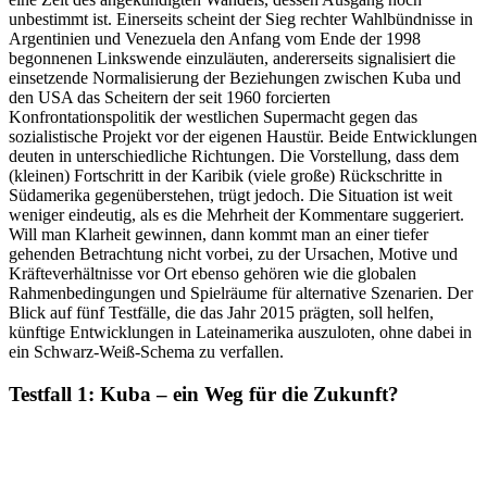
unbestimmt ist. Einerseits scheint der Sieg rechter Wahlbündnisse in
Argentinien und Venezuela den Anfang vom Ende der 1998
begonnenen Linkswende einzuläuten, andererseits signalisiert die
einsetzende Normalisierung der Beziehungen zwischen Kuba und
den USA das Scheitern der seit 1960 forcierten
Konfrontationspolitik der westlichen Supermacht gegen das
sozialistische Projekt vor der eigenen Haustür. Beide Entwicklungen
deuten in unterschiedliche Richtungen. Die Vorstellung, dass dem
(kleinen) Fortschritt in der Karibik (viele große) Rückschritte in
Südamerika gegenüberstehen, trügt jedoch. Die Situation ist weit
weniger eindeutig, als es die Mehrheit der Kommentare suggeriert.
Will man Klarheit gewinnen, dann kommt man an einer tiefer
gehenden Betrachtung nicht vorbei, zu der Ursachen, Motive und
Kräfteverhältnisse vor Ort ebenso gehören wie die globalen
Rahmenbedingungen und Spielräume für alternative Szenarien. Der
Blick auf fünf Testfälle, die das Jahr 2015 prägten, soll helfen,
künftige Entwicklungen in Lateinamerika auszuloten, ohne dabei in
ein Schwarz-Weiß-Schema zu verfallen.
Testfall 1: Kuba – ein Weg für die Zukunft?