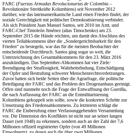
FARC (
Fuerzas Armadas Revolucionarias de Colombia
–
Revolutionäre Streitkräfte Kolumbiens) seit November 2012
darüber, wie das lateinamerikanische Land einen Frieden findet, der
soziale Gerechtigkeit mit politischer Demokratisierung verbindet.
Als sich Präsident Juan Manuel Santos, seit 2010 im Amt, und
FARC-Chef Timoleón Jiménez (alias Timochenko) am 23.
September 2015 die Hände reichten, um damit den Abschluss des
vierten Teilabkommens über die „Sondergerichtsbarkeit für den
Frieden“ zu besiegeln, war das für die meisten Beobachter der
entscheidende Durchbruch. Santos ging sogar so weit, die
Unterzeichnung des Gesamtabkommens für den 23. März 2016
anzukündigen. Das September-Abkommen hat vier Ziele:
Beendigung der Straflosigkeit, Wahrheitsfindung, Entschädigung
der Opfer und Bestrafung schwerer Menschenrechtsverletzungen.
Zuvor hatten sich beide Seiten über die Agrarfrage, die politische
Beteiligung der FARC und das Problem des Drogenanbaus geeinigt.
Offen sind nunmehr noch die Frage der Entwaffnung der Guerilla,
die nach Auffassung der FARC an die Entmilitarisierung
Kolumbiens gekoppelt sein sollte, sowie die konkreten Schritte zur
Umsetzung des Friedensabkommens. Zu letzterem schlägt die
FARC die Einberufung einer Verfassunggebenden Versammlung
vor. Die Dimension des Konfliktes ist nicht nur an seiner langen
Dauer (seit 1948) zu erkennen, sondern auch an der Zahl der 7,6
Millionen offiziell registrierter Opfer (von 49 Millionen
Einwohnern), zu denen auch die über zwei Millionen