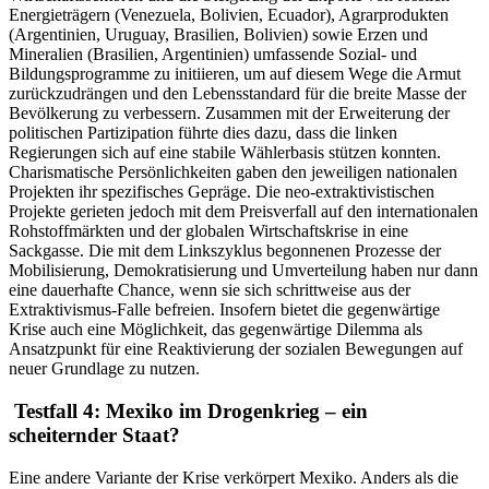
Energieträgern (Venezuela, Bolivien, Ecuador), Agrarprodukten
(Argentinien, Uruguay, Brasilien, Bolivien) sowie Erzen und
Mineralien (Brasilien, Argentinien) umfassende Sozial- und
Bildungsprogramme zu initiieren, um auf diesem Wege die Armut
zurückzudrängen und den Lebensstandard für die breite Masse der
Bevölkerung zu verbessern. Zusammen mit der Erweiterung der
politischen Partizipation führte dies dazu, dass die linken
Regierungen sich auf eine stabile Wählerbasis stützen konnten.
Charismatische Persönlichkeiten gaben den jeweiligen nationalen
Projekten ihr spezifisches Gepräge. Die neo-extraktivistischen
Projekte gerieten jedoch mit dem Preisverfall auf den internationalen
Rohstoffmärkten und der globalen Wirtschaftskrise in eine
Sackgasse. Die mit dem Linkszyklus begonnenen Prozesse der
Mobilisierung, Demokratisierung und Umverteilung haben nur dann
eine dauerhafte Chance, wenn sie sich schrittweise aus der
Extraktivismus-Falle befreien. Insofern bietet die gegenwärtige
Krise auch eine Möglichkeit, das gegenwärtige Dilemma als
Ansatzpunkt für eine Reaktivierung der sozialen Bewegungen auf
neuer Grundlage zu nutzen.
Testfall 4: Mexiko im Drogenkrieg – ein
scheiternder Staat?
Eine andere Variante der Krise verkörpert Mexiko. Anders als die