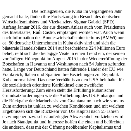
Die Schlagzeilen, die Kuba im vergangenen Jahr
gemacht hatte, finden ihre Fortsetzung im Besuch des deutschen
Wirtschaftsministers und Vizekanzlers Sigmar Gabriel (SPD)
Anfang Januar 2016, der aus diesem Anlass auch vom Präsidenten
des Inselstaates, Raúl Castro, empfangen worden war. Auch wenn
nach Information des Bundeswirtschaftsministeriums (BMWi) nur
ca. 50 deutsche Unternehmen in Kuba aktiv sind und sich die
bilaterale Handelsbilanz 2014 auf bescheidene 224 Millionen Euro
belief, reiht sich die dreitägige Visite in einen Trend ein, der seinen
vorläufigen Höhepunkt im August 2015 in der Wiedereröffnung der
Botschaften in Havanna und Washington nach 54 Jahren gefunden
hatte. Lange vor Deutschland hatten führende Länder der EU wie
Frankreich, Italien und Spanien ihre Beziehungen zur Republik
Kuba normalisiert. Das neue Verhältnis zu den USA beinhaltet für
die sozialistisch orientierte Karibikinsel eine zweifache
Herausforderung: Zum einen steht die Erfüllung kubanischer
Grundsatzforderungen wie die Aufhebung des US-Embargos und
die Rückgabe der Marinebasis von Guantanamo nach wie vor aus.
Zum anderen ist unklar, zu welchen Konditionen und mit welchen
Ergebnissen sich die Rückkehr von US-Kapital nach 55 Jahren
erzwungener bzw. selbst auferlegter Abwesenheit vollziehen wird.
Je nach Standpunkt und Interesse hoffen die einen und befürchten
die anderen, dass mit der Öffnung neoliberaler Kapitalismus und