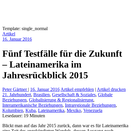
Template: single_normal
Artikel
16. Januar 2016
Fünf Testfälle für die Zukunft
– Lateinamerika im
Jahresrückblick 2015
Peter Gärtner
|
16. Januar 2016
Artikel empfehlen
|
Artikel drucken
21. Jahrhundert
,
Brasilien
,
Gesellschaft & Soziales
,
Globale
Beziehungen
,
Globalisierung & Regionalisierung
,
Interamerikanische Beziehungen
,
Intraregionale Beziehungen
,
Kolumbien
,
Kuba
,
Lateinamerika
,
Mexiko
,
Venezuela
Lesedauer:
19
Minuten
Blickt man auf das Jahr 2015 zurück, dann war es für Lateinamerika
eine Zeit des angekündigten Wandels, dessen Ausgang noch