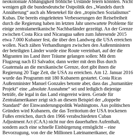
neokoloniale Abhängigkeit fröhliche Urstände feiern könnten. Nicht
wenigen gilt die bundesdeutsche Ostpolitik des „Wandels durch
Annäherung“ auch als Menetekel für den „tropischen Sozialismus“
Kubas. Die bereits eingeleiteten Verbesserungen der Reisefreiheit
durch die Regierung haben im letzten Jahr unerwartete Probleme für
einige zentralamerikanische Nachbarländer gezeitigt. An der Grenze
zwischen Costa Rica und Nicaragua saßen zum Jahresende 2015
etwa 7.000 Kubaner fest, die über den Landweg die USA erreichen
wollen. Nach zähen Verhandlungen zwischen den Außenministern
der beteiligten Länder wurde eine Route vereinbart, auf der die
Migranten ins Land ihrer Träume gelangen sollen: Mit dem
Flugzeug nach El Salvador, dann weiter mit dem Bus durch
Guatemala an die mexikanische Grenze, dort gibt ihnen die
Regierung 20 Tage Zeit, die USA zu erreichen. Am 12. Januar 2016
wurde das Programm mit 180 Kubanern gestartet. Costa Ricas
Außenminister Manuel Gonzales betonte aber, dass das „humanitäre
Projekt“ eine „absolute Ausnahme“ sei und lediglich diejenige
beträfe, die legal in das Land eingereist wären. Gerade für
Zentralamerikaner zeigt sich an diesem Beispiel der „doppelte
Standard“ der Einwanderungspolitik Washingtons. Aus politischen
Gründen wird Kubanern, die das Territorium der USA trockenen
Fußes erreichen, durch den 1966 verabschiedeten Cuban
Adjustment Act (CAA) nicht nur den dauerhaften Aufenthalt,
sondern auch eine schnelle Einbürgerung ermöglicht – eine
Bevorzugung, von der die Millionen Lateinamerikaner, die