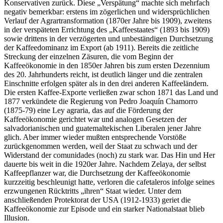
Konservativen zurück. Diese „Verspätung“ machte sich mehrfach
negativ bemerkbar: erstens im zögerlichen und widersprüchlichen
Verlauf der Agrartransformation (1870er Jahre bis 1909), zweitens
in der verspäteten Errichtung des „Kaffeestaates“ (1893 bis 1909)
sowie drittens in der verzögerten und unbeständigen Durchsetzung
der Kaffeedominanz im Export (ab 1911). Bereits die zeitliche
Streckung der einzelnen Zäsuren, die vom Beginn der
Kaffeeökonomie in den 1850er Jahren bis zum ersten Dezennium
des 20. Jahrhunderts reicht, ist deutlich länger und die zentralen
Einschnitte erfolgen später als in den drei anderen Kaffeeländern.
Die ersten Kaffee-Exporte verließen zwar schon 1871 das Land und
1877 verkündete die Regierung von Pedro Joaquín Chamorro
(1875-79) eine Ley agraria, das auf die Förderung der
Kaffeeökonomie gerichtet war und analogen Gesetzen der
salvadorianischen und guatemaltekischen Liberalen jener Jahre
glich. Aber immer wieder mußten entsprechende Vorstöße
zurückgenommen werden, weil der Staat zu schwach und der
Widerstand der comunidades (noch) zu stark war. Das Hin und Her
dauerte bis weit in die 1920er Jahre. Nachdem Zelaya, der selbst
Kaffeepflanzer war, die Durchsetzung der Kaffeeökonomie
kurzzeitig beschleunigt hatte, verloren die cafetaleros infolge seines
erzwungenen Rücktritts „ihren“ Staat wieder. Unter dem
anschließenden Protektorat der USA (1912-1933) geriet die
Kaffeeökonomie zur Episode und ein starker Nationalstaat blieb
Illusion.