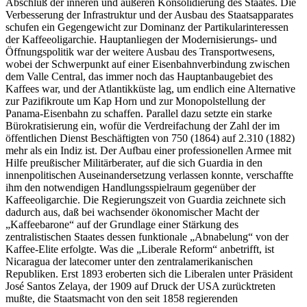
Abschluß der inneren und äußeren Konsolidierung des Staates. Die
Verbesserung der Infrastruktur und der Ausbau des Staatsapparates
schufen ein Gegengewicht zur Dominanz der Partikularinteressen
der Kaffeeoligarchie. Hauptanliegen der Modernisierungs- und
Öffnungspolitik war der weitere Ausbau des Transportwesens,
wobei der Schwerpunkt auf einer Eisenbahnverbindung zwischen
dem Valle Central, das immer noch das Hauptanbaugebiet des
Kaffees war, und der Atlantikküste lag, um endlich eine Alternative
zur Pazifikroute um Kap Horn und zur Monopolstellung der
Panama-Eisenbahn zu schaffen. Parallel dazu setzte ein starke
Bürokratisierung ein, wofür die Verdreifachung der Zahl der im
öffentlichen Dienst Beschäftigten von 750 (1864) auf 2.310 (1882)
mehr als ein Indiz ist. Der Aufbau einer professionellen Armee mit
Hilfe preußischer Militärberater, auf die sich Guardia in den
innenpolitischen Auseinandersetzung verlassen konnte, verschaffte
ihm den notwendigen Handlungsspielraum gegenüber der
Kaffeeoligarchie. Die Regierungszeit von Guardia zeichnete sich
dadurch aus, daß bei wachsender ökonomischer Macht der
„Kaffeebarone“ auf der Grundlage einer Stärkung des
zentralistischen Staates dessen funktionale „Abnabelung“ von der
Kaffee-Elite erfolgte. Was die „Liberale Reform“ anbetrifft, ist
Nicaragua der latecomer unter den zentralamerikanischen
Republiken. Erst 1893 eroberten sich die Liberalen unter Präsident
José Santos Zelaya, der 1909 auf Druck der USA zurücktreten
mußte, die Staatsmacht von den seit 1858 regierenden