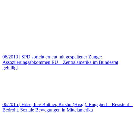
06/2013
|
SPD spricht erneut mit gespaltener Zunge:
Assoziierungsabkommen EU – Zentralamerika im Bundesrat
gebilligt
06/2015
|
Hilse, Ina/ Büttner, Kirstin (Hrsg.): Engagiert – Resistent –
Bedroht. Soziale Bewegungen in Mittelamerika