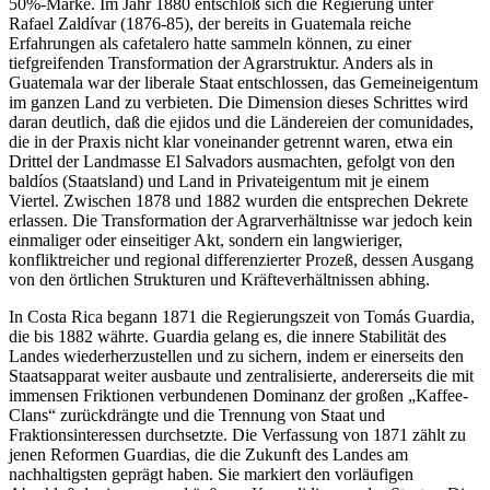
50%-Marke. Im Jahr 1880 entschloß sich die Regierung unter
Rafael Zaldívar (1876-85), der bereits in Guatemala reiche
Erfahrungen als cafetalero hatte sammeln können, zu einer
tiefgreifenden Transformation der Agrarstruktur. Anders als in
Guatemala war der liberale Staat entschlossen, das Gemeineigentum
im ganzen Land zu verbieten. Die Dimension dieses Schrittes wird
daran deutlich, daß die ejidos und die Ländereien der comunidades,
die in der Praxis nicht klar voneinander getrennt waren, etwa ein
Drittel der Landmasse El Salvadors ausmachten, gefolgt von den
baldíos (Staatsland) und Land in Privateigentum mit je einem
Viertel. Zwischen 1878 und 1882 wurden die entsprechen Dekrete
erlassen. Die Transformation der Agrarverhältnisse war jedoch kein
einmaliger oder einseitiger Akt, sondern ein langwieriger,
konfliktreicher und regional differenzierter Prozeß, dessen Ausgang
von den örtlichen Strukturen und Kräfteverhältnissen abhing.
In Costa Rica begann 1871 die Regierungszeit von Tomás Guardia,
die bis 1882 währte. Guardia gelang es, die innere Stabilität des
Landes wiederherzustellen und zu sichern, indem er einerseits den
Staatsapparat weiter ausbaute und zentralisierte, andererseits die mit
immensen Friktionen verbundenen Dominanz der großen „Kaffee-
Clans“ zurückdrängte und die Trennung von Staat und
Fraktionsinteressen durchsetzte. Die Verfassung von 1871 zählt zu
jenen Reformen Guardias, die die Zukunft des Landes am
nachhaltigsten geprägt haben. Sie markiert den vorläufigen