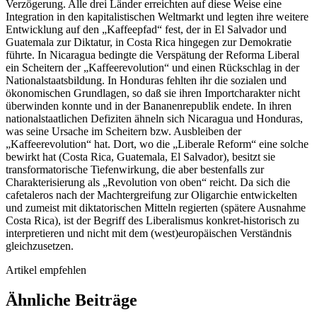
Verzögerung. Alle drei Länder erreichten auf diese Weise eine
Integration in den kapitalistischen Weltmarkt und legten ihre weitere
Entwicklung auf den „Kaffeepfad“ fest, der in El Salvador und
Guatemala zur Diktatur, in Costa Rica hingegen zur Demokratie
führte. In Nicaragua bedingte die Verspätung der Reforma Liberal
ein Scheitern der „Kaffeerevolution“ und einen Rückschlag in der
Nationalstaatsbildung. In Honduras fehlten ihr die sozialen und
ökonomischen Grundlagen, so daß sie ihren Importcharakter nicht
überwinden konnte und in der Bananenrepublik endete. In ihren
nationalstaatlichen Defiziten ähneln sich Nicaragua und Honduras,
was seine Ursache im Scheitern bzw. Ausbleiben der
„Kaffeerevolution“ hat. Dort, wo die „Liberale Reform“ eine solche
bewirkt hat (Costa Rica, Guatemala, El Salvador), besitzt sie
transformatorische Tiefenwirkung, die aber bestenfalls zur
Charakterisierung als „Revolution von oben“ reicht. Da sich die
cafetaleros nach der Machtergreifung zur Oligarchie entwickelten
und zumeist mit diktatorischen Mitteln regierten (spätere Ausnahme
Costa Rica), ist der Begriff des Liberalismus konkret-historisch zu
interpretieren und nicht mit dem (west)europäischen Verständnis
gleichzusetzen.
Artikel empfehlen
Ähnliche Beiträge