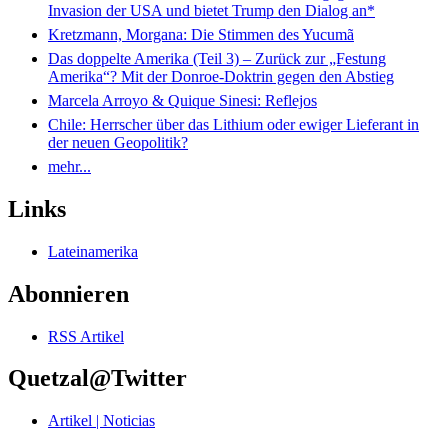
Invasion der USA und bietet Trump den Dialog an*
Kretzmann, Morgana: Die Stimmen des Yucumã
Das doppelte Amerika (Teil 3) – Zurück zur „Festung
Amerika“? Mit der Donroe-Doktrin gegen den Abstieg
Marcela Arroyo & Quique Sinesi: Reflejos
Chile: Herrscher über das Lithium oder ewiger Lieferant in
der neuen Geopolitik?
mehr...
Links
Lateinamerika
Abonnieren
RSS Artikel
Quetzal@Twitter
Artikel | Noticias