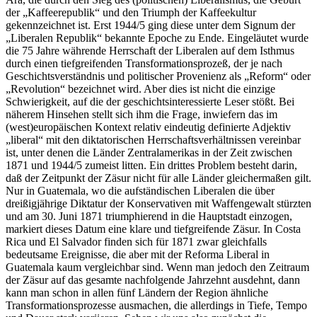
der „Kaffeerepublik“ und den Triumph der Kaffeekultur
gekennzeichnet ist. Erst 1944/5 ging diese unter dem Signum der
„Liberalen Republik“ bekannte Epoche zu Ende. Eingeläutet wurde
die 75 Jahre währende Herrschaft der Liberalen auf dem Isthmus
durch einen tiefgreifenden Transformationsprozeß, der je nach
Geschichtsverständnis und politischer Provenienz als „Reform“ oder
„Revolution“ bezeichnet wird. Aber dies ist nicht die einzige
Schwierigkeit, auf die der geschichtsinteressierte Leser stößt. Bei
näherem Hinsehen stellt sich ihm die Frage, inwiefern das im
(west)europäischen Kontext relativ eindeutig definierte Adjektiv
„liberal“ mit den diktatorischen Herrschaftsverhältnissen vereinbar
ist, unter denen die Länder Zentralamerikas in der Zeit zwischen
1871 und 1944/5 zumeist litten. Ein drittes Problem besteht darin,
daß der Zeitpunkt der Zäsur nicht für alle Länder gleichermaßen gilt.
Nur in Guatemala, wo die aufständischen Liberalen die über
dreißigjährige Diktatur der Konservativen mit Waffengewalt stürzten
und am 30. Juni 1871 triumphierend in die Hauptstadt einzogen,
markiert dieses Datum eine klare und tiefgreifende Zäsur. In Costa
Rica und El Salvador finden sich für 1871 zwar gleichfalls
bedeutsame Ereignisse, die aber mit der Reforma Liberal in
Guatemala kaum vergleichbar sind. Wenn man jedoch den Zeitraum
der Zäsur auf das gesamte nachfolgende Jahrzehnt ausdehnt, dann
kann man schon in allen fünf Ländern der Region ähnliche
Transformationsprozesse ausmachen, die allerdings in Tiefe, Tempo