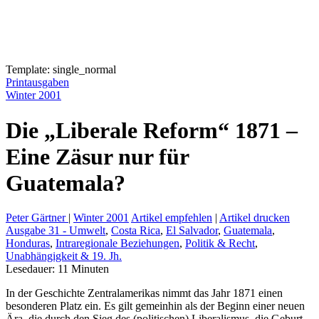
Template: single_normal
Printausgaben
Winter 2001
Die „Liberale Reform“ 1871 –
Eine Zäsur nur für
Guatemala?
Peter Gärtner
|
Winter 2001
Artikel empfehlen
|
Artikel drucken
Ausgabe 31 - Umwelt
,
Costa Rica
,
El Salvador
,
Guatemala
,
Honduras
,
Intraregionale Beziehungen
,
Politik & Recht
,
Unabhängigkeit & 19. Jh.
Lesedauer:
11
Minuten
In der Geschichte Zentralamerikas nimmt das Jahr 1871 einen
besonderen Platz ein. Es gilt gemeinhin als der Beginn einer neuen
Ära, die durch den Sieg des (politischen) Liberalismus, die Geburt