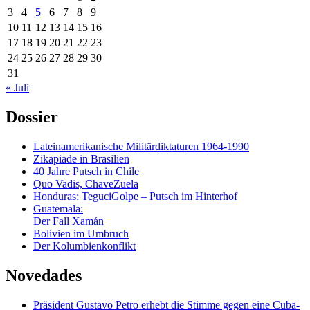
3
4
5
6
7
8
9
10
11
12
13
14
15
16
17
18
19
20
21
22
23
24
25
26
27
28
29
30
31
« Juli
Dossier
Lateinamerikanische Militärdiktaturen 1964-1990
Zikapiade in Brasilien
40 Jahre Putsch in Chile
Quo Vadis, ChaveZuela
Honduras: TeguciGolpe – Putsch im Hinterhof
Guatemala:
Der Fall Xamán
Bolivien im Umbruch
Der Kolumbienkonflikt
Novedades
Präsident Gustavo Petro erhebt die Stimme gegen eine Cuba-