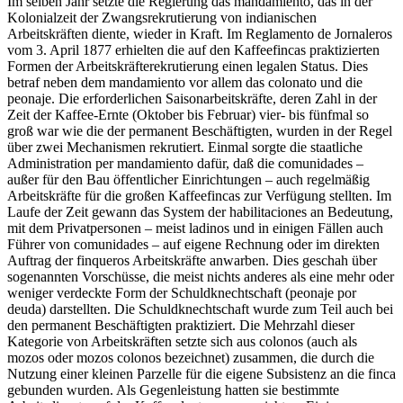
Im selben Jahr setzte die Regierung das mandamiento, das in der
Kolonialzeit der Zwangsrekrutierung von indianischen
Arbeitskräften diente, wieder in Kraft. Im Reglamento de Jornaleros
vom 3. April 1877 erhielten die auf den Kaffeefincas praktizierten
Formen der Arbeitskräfterekrutierung einen legalen Status. Dies
betraf neben dem mandamiento vor allem das colonato und die
peonaje. Die erforderlichen Saisonarbeitskräfte, deren Zahl in der
Zeit der Kaffee-Ernte (Oktober bis Februar) vier- bis fünfmal so
groß war wie die der permanent Beschäftigten, wurden in der Regel
über zwei Mechanismen rekrutiert. Einmal sorgte die staatliche
Administration per mandamiento dafür, daß die comunidades –
außer für den Bau öffentlicher Einrichtungen – auch regelmäßig
Arbeitskräfte für die großen Kaffeefincas zur Verfügung stellten. Im
Laufe der Zeit gewann das System der habilitaciones an Bedeutung,
mit dem Privatpersonen – meist ladinos und in einigen Fällen auch
Führer von comunidades – auf eigene Rechnung oder im direkten
Auftrag der finqueros Arbeitskräfte anwarben. Dies geschah über
sogenannten Vorschüsse, die meist nichts anderes als eine mehr oder
weniger verdeckte Form der Schuldknechtschaft (peonaje por
deuda) darstellten. Die Schuldknechtschaft wurde zum Teil auch bei
den permanent Beschäftigten praktiziert. Die Mehrzahl dieser
Kategorie von Arbeitskräften setzte sich aus colonos (auch als
mozos oder mozos colonos bezeichnet) zusammen, die durch die
Nutzung einer kleinen Parzelle für die eigene Subsistenz an die finca
gebunden wurden. Als Gegenleistung hatten sie bestimmte