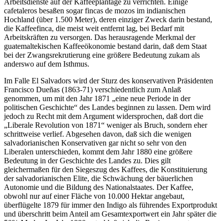
Arbeitsdienste auf der Kaffeeplantage zu verrichten. Einige
cafetaleros besaßen sogar fincas de mozos im indianischen
Hochland (über 1.500 Meter), deren einziger Zweck darin bestand,
die Kaffeefinca, die meist weit entfernt lag, bei Bedarf mit
Arbeitskräften zu versorgen. Das herausragende Merkmal der
guatemaltekischen Kaffeeökonomie bestand darin, daß dem Staat
bei der Zwangsrekrutierung eine größere Bedeutung zukam als
anderswo auf dem Isthmus.
Im Falle El Salvadors wird der Sturz des konservativen Präsidenten
Francisco Dueñas (1863-71) verschiedentlich zum Anlaß
genommen, um mit den Jahr 1871 „eine neue Periode in der
politischen Geschichte“ des Landes beginnen zu lassen. Dem wird
jedoch zu Recht mit dem Argument widersprochen, daß dort die
„Liberale Revolution von 1871“ weniger als Bruch, sondern eher
schrittweise verlief. Abgesehen davon, daß sich die wenigen
salvadorianischen Konservativen gar nicht so sehr von den
Liberalen unterschieden, kommt dem Jahr 1880 eine größere
Bedeutung in der Geschichte des Landes zu. Dies gilt
gleichermaßen für den Siegeszug des Kaffees, die Konstituierung
der salvadorianischen Elite, die Schwächung der bäuerlichen
Autonomie und die Bildung des Nationalstaates. Der Kaffee,
obwohl nur auf einer Fläche von 10.000 Hektar angebaut,
überflügelte 1879 für immer den Indigo als führendes Exportprodukt
und überschritt beim Anteil am Gesamtexportwert ein Jahr später die