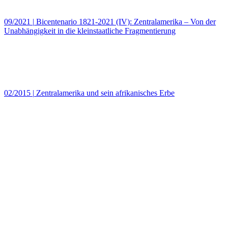
09/2021
|
Bicentenario 1821-2021 (IV): Zentralamerika – Von der
Unabhängigkeit in die kleinstaatliche Fragmentierung
02/2015
|
Zentralamerika und sein afrikanisches Erbe