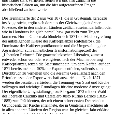
und Dauer stark variieren. Sehen wir uns also zunächst die
historischen Fakten an, um die hier aufgeworfenen Fragen
abschließend zu beantworten.
Die Trennschärfe der Zäsur von 1871, die in Guatemala geradezu
ins Auge sticht, ergibt sich dort aus der Gleichzeitigkeit dreier
Prozesse, die in den anderen Ländern zeitlich auseinanderfallen oder
wie in Honduras lediglich partiell bzw. gar nicht zum Tragen
kommen: Nur in Guatemala bündeln sich 1871 die Machtergreifung
der aufsteigenden Klasse der Kaffeepflanzer (cafetaleros), die
Dominanz der Kaffeeexportökonomie und die Umgestaltung der
Agrarstruktur zum einheitlichen Transformationsprozeß der
„Liberalen Reform“. Die guatemaltekischen Liberalen, zumeist
entweder schon vor oder wenigstens nach der Machteroberung
Kaffeepflanzer, setzen die Staatsmacht ein, um dem Kaffee, auf den
1871 bereits mehr als 50% der Exporte entfielen, vollends zum
Durchbruch zu verhelfen und die gesamte Gesellschaft nach den
Erfordernissen der Exportwirtschaft auszurichten. Noch 1871
werden die Jesuiten vertrieben, die Trennung von Staat und Kirche
vollzogen und wichtige Grundlagen für eine moderne Armee gelegt.
Der eigentliche Umgestaltungsprozeß begann 1873 mit der Wahl
des liberalen Caudillo und Cafetalero Justo Rufino Barrios (1835-
1885) zum Präsidenten, der mit einem seiner ersten Dekrete den
Grundbesitz der Kirche enteignete, die in Guatemala mächtiger als
in allen anderen Ländern der Region war. Im gleichen Jahr erklärte