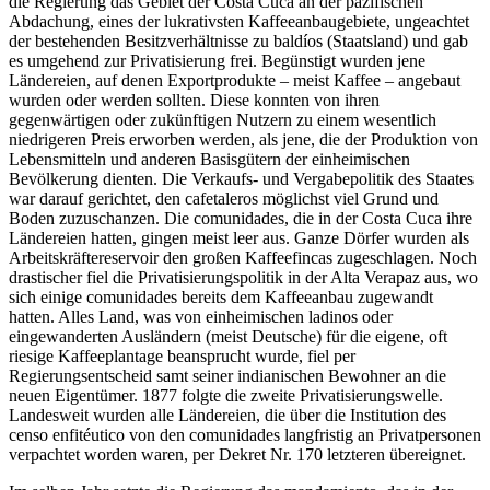
die Regierung das Gebiet der Costa Cuca an der pazifischen
Abdachung, eines der lukrativsten Kaffeeanbaugebiete, ungeachtet
der bestehenden Besitzverhältnisse zu baldíos (Staatsland) und gab
es umgehend zur Privatisierung frei. Begünstigt wurden jene
Ländereien, auf denen Exportprodukte – meist Kaffee – angebaut
wurden oder werden sollten. Diese konnten von ihren
gegenwärtigen oder zukünftigen Nutzern zu einem wesentlich
niedrigeren Preis erworben werden, als jene, die der Produktion von
Lebensmitteln und anderen Basisgütern der einheimischen
Bevölkerung dienten. Die Verkaufs- und Vergabepolitik des Staates
war darauf gerichtet, den cafetaleros möglichst viel Grund und
Boden zuzuschanzen. Die comunidades, die in der Costa Cuca ihre
Ländereien hatten, gingen meist leer aus. Ganze Dörfer wurden als
Arbeitskräftereservoir den großen Kaffeefincas zugeschlagen. Noch
drastischer fiel die Privatisierungspolitik in der Alta Verapaz aus, wo
sich einige comunidades bereits dem Kaffeeanbau zugewandt
hatten. Alles Land, was von einheimischen ladinos oder
eingewanderten Ausländern (meist Deutsche) für die eigene, oft
riesige Kaffeeplantage beansprucht wurde, fiel per
Regierungsentscheid samt seiner indianischen Bewohner an die
neuen Eigentümer. 1877 folgte die zweite Privatisierungswelle.
Landesweit wurden alle Ländereien, die über die Institution des
censo enfitéutico von den comunidades langfristig an Privatpersonen
verpachtet worden waren, per Dekret Nr. 170 letzteren übereignet.