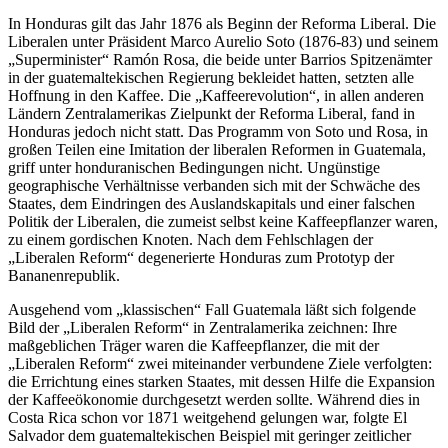
In Honduras gilt das Jahr 1876 als Beginn der Reforma Liberal. Die
Liberalen unter Präsident Marco Aurelio Soto (1876-83) und seinem
„Superminister“ Ramón Rosa, die beide unter Barrios Spitzenämter
in der guatemaltekischen Regierung bekleidet hatten, setzten alle
Hoffnung in den Kaffee. Die „Kaffeerevolution“, in allen anderen
Ländern Zentralamerikas Zielpunkt der Reforma Liberal, fand in
Honduras jedoch nicht statt. Das Programm von Soto und Rosa, in
großen Teilen eine Imitation der liberalen Reformen in Guatemala,
griff unter honduranischen Bedingungen nicht. Ungünstige
geographische Verhältnisse verbanden sich mit der Schwäche des
Staates, dem Eindringen des Auslandskapitals und einer falschen
Politik der Liberalen, die zumeist selbst keine Kaffeepflanzer waren,
zu einem gordischen Knoten. Nach dem Fehlschlagen der
„Liberalen Reform“ degenerierte Honduras zum Prototyp der
Bananenrepublik.
Ausgehend vom „klassischen“ Fall Guatemala läßt sich folgende
Bild der „Liberalen Reform“ in Zentralamerika zeichnen: Ihre
maßgeblichen Träger waren die Kaffeepflanzer, die mit der
„Liberalen Reform“ zwei miteinander verbundene Ziele verfolgten:
die Errichtung eines starken Staates, mit dessen Hilfe die Expansion
der Kaffeeökonomie durchgesetzt werden sollte. Während dies in
Costa Rica schon vor 1871 weitgehend gelungen war, folgte El
Salvador dem guatemaltekischen Beispiel mit geringer zeitlicher