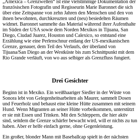
„Amexica – Grenzwelten“ ist eine vielstimmige Dokumentation der
französischen Fotografin und Regisseurin Marie Baronnet die sich
über eine Zeitspanne von zehn Jahren den Menschen und den von
ihnen bewohnten, durchkreuzten und (neu) besiedelten Räumen
widmet. Baronnet sammelte das Material während ihrer Aufenthalte
im Süden der USA sowie dem Norden Mexikos in Tijuana, San
Diego, Ciudad Juarez, Houston und Calexico, so entstand eine
Erzählung wie eine Perlenschnur entlang der US-mexikanischen
Grenze, genauer, dem Teil des Verlaufs, der überland von
Tijuana/San Diego an der Westküste bis zum Schnittpunkt mit dem
Rio Grande verläuft, von wo aus selbiger als Grenzfluss fungiert.
Drei Gesichter
Beginn ist in Mexiko. Ein weißhaariger Siedler in der Wüste von
Sonora lebt von Gelegenheitsarbeiten als Maurer, sammelt Dosen
und Feuerholz und behaust eine kleine Hütte zusammen mit seinem
Hund. Wenn Migranten an seiner Hütte vorbeikommen, unterstützt
er sie mit Essen und Trinken. Mit den Schleppern, die hier aktiv
sind, seitdem die Grenze schärfer bewacht wird, will er nichts zu tun
haben. Aber er helfe einfach gerne, ohne Gegenleistung.
Ein großer, blonder Mann mit Baseballcap spielt in der nächsten