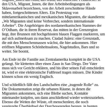
den USA, Migrant_Innen, die ihre Arbeitsbedingungen als
Sklavenarbeit bezeichnen, von der Arbeit zerschnittene Hände
haben, fortgeschrittenen Alters. Ein Protestzug von
mittelamerikanischen und mexikanischen Migranten, die skandieren:
„Wir Migranten sind keine Verbrecher, sondern internationale
Arbeiter“. Die Angehörigen des nordamerikanischen Stammes der
O’Odham, die in ihrem Reservat, das mitten in der Grenzregion
liegt, ihre Brunnen mit hochgehissten blauen Flaggen markieren, um
auf sich aufmerksam zu machen. Ciudad Juárez: eine Grenzstadt,
die mit den Menschenmassen wächst, die hier ankommen. Hier
eröffnen Migranten Schönheitssalons, Nagelstudios, Bars und so
weiter. Sie boomt.
Am Ende ist die Familie aus Zentralamerika komplett in die USA
gelangt. Sie kletterten über einen Zaun in San Diego. Der Vater
muss sich vor Gericht erklären, und bis über seinen Fall entschieden
ist, wird er eine elektronische Fußfessel tragen müssen. Die Kinder
können schon ein wenig Englisch.
Und schließlich fällt den Landschaften eine „tragende Rolle“ zu.
Die Dokumentation zeigt die urbanen Räume, in denen die
Migranten ankommen, sich eine Bleibe suchen, Kontakte
miteinander knüpfen, um dann anschließend wieder weiterzuziehen.
Ebenso die Weiten der Wüste, oft menschenleer, die noch
vereinzelte Überbleibsel der Durchquerenden bergen, in bunten