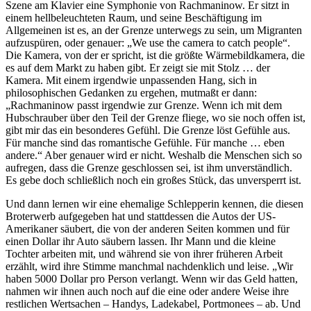
Szene am Klavier eine Symphonie von Rachmaninow. Er sitzt in
einem hellbeleuchteten Raum, und seine Beschäftigung im
Allgemeinen ist es, an der Grenze unterwegs zu sein, um Migranten
aufzuspüren, oder genauer: „We use the camera to catch people“.
Die Kamera, von der er spricht, ist die größte Wärmebildkamera, die
es auf dem Markt zu haben gibt. Er zeigt sie mit Stolz … der
Kamera. Mit einem irgendwie unpassenden Hang, sich in
philosophischen Gedanken zu ergehen, mutmaßt er dann:
„Rachmaninow passt irgendwie zur Grenze. Wenn ich mit dem
Hubschrauber über den Teil der Grenze fliege, wo sie noch offen ist,
gibt mir das ein besonderes Gefühl. Die Grenze löst Gefühle aus.
Für manche sind das romantische Gefühle. Für manche … eben
andere.“ Aber genauer wird er nicht. Weshalb die Menschen sich so
aufregen, dass die Grenze geschlossen sei, ist ihm unverständlich.
Es gebe doch schließlich noch ein großes Stück, das unversperrt ist.
Und dann lernen wir eine ehemalige Schlepperin kennen, die diesen
Broterwerb aufgegeben hat und stattdessen die Autos der US-
Amerikaner säubert, die von der anderen Seiten kommen und für
einen Dollar ihr Auto säubern lassen. Ihr Mann und die kleine
Tochter arbeiten mit, und während sie von ihrer früheren Arbeit
erzählt, wird ihre Stimme manchmal nachdenklich und leise. „Wir
haben 5000 Dollar pro Person verlangt. Wenn wir das Geld hatten,
nahmen wir ihnen auch noch auf die eine oder andere Weise ihre
restlichen Wertsachen – Handys, Ladekabel, Portmonees – ab. Und