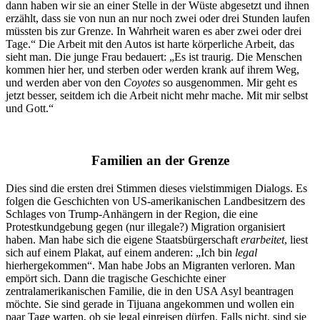
dann haben wir sie an einer Stelle in der Wüste abgesetzt und ihnen
erzählt, dass sie von nun an nur noch zwei oder drei Stunden laufen
müssten bis zur Grenze. In Wahrheit waren es aber zwei oder drei
Tage.“ Die Arbeit mit den Autos ist harte körperliche Arbeit, das
sieht man. Die junge Frau bedauert: „Es ist traurig. Die Menschen
kommen hier her, und sterben oder werden krank auf ihrem Weg,
und werden aber von den
Coyotes
so ausgenommen. Mir geht es
jetzt besser, seitdem ich die Arbeit nicht mehr mache. Mit mir selbst
und Gott.“
Familien an der Grenze
Dies sind die ersten drei Stimmen dieses vielstimmigen Dialogs. Es
folgen die Geschichten von US-amerikanischen Landbesitzern des
Schlages von Trump-Anhängern in der Region, die eine
Protestkundgebung gegen (nur illegale?) Migration organisiert
haben. Man habe sich die eigene Staatsbürgerschaft
erarbeitet
, liest
sich auf einem Plakat, auf einem anderen: „Ich bin
legal
hierhergekommen“. Man habe Jobs an Migranten verloren. Man
empört sich. Dann die tragische Geschichte einer
zentralamerikanischen Familie, die in den USA Asyl beantragen
möchte. Sie sind gerade in Tijuana angekommen und wollen ein
paar Tage warten, ob sie legal einreisen dürfen. Falls nicht, sind sie