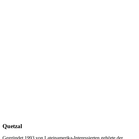
Quetzal
Gegründet 1993 von Lateinamerika-Interessierten gehörte der