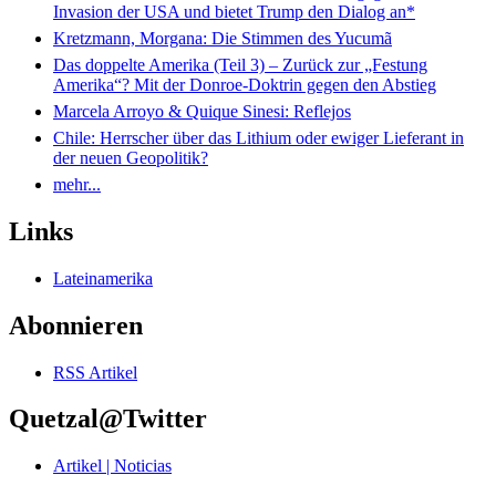
Invasion der USA und bietet Trump den Dialog an*
Kretzmann, Morgana: Die Stimmen des Yucumã
Das doppelte Amerika (Teil 3) – Zurück zur „Festung
Amerika“? Mit der Donroe-Doktrin gegen den Abstieg
Marcela Arroyo & Quique Sinesi: Reflejos
Chile: Herrscher über das Lithium oder ewiger Lieferant in
der neuen Geopolitik?
mehr...
Links
Lateinamerika
Abonnieren
RSS Artikel
Quetzal@Twitter
Artikel | Noticias