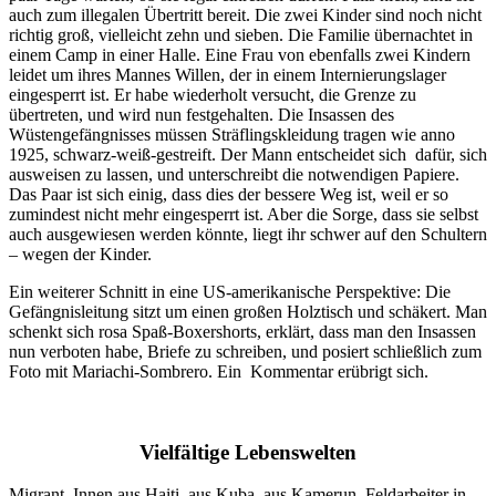
auch zum illegalen Übertritt bereit. Die zwei Kinder sind noch nicht
richtig groß, vielleicht zehn und sieben. Die Familie übernachtet in
einem Camp in einer Halle. Eine Frau von ebenfalls zwei Kindern
leidet um ihres Mannes Willen, der in einem Internierungslager
eingesperrt ist. Er habe wiederholt versucht, die Grenze zu
übertreten, und wird nun festgehalten. Die Insassen des
Wüstengefängnisses müssen Sträflingskleidung tragen wie anno
1925, schwarz-weiß-gestreift. Der Mann entscheidet sich dafür, sich
ausweisen zu lassen, und unterschreibt die notwendigen Papiere.
Das Paar ist sich einig, dass dies der bessere Weg ist, weil er so
zumindest nicht mehr eingesperrt ist. Aber die Sorge, dass sie selbst
auch ausgewiesen werden könnte, liegt ihr schwer auf den Schultern
– wegen der Kinder.
Ein weiterer Schnitt in eine US-amerikanische Perspektive: Die
Gefängnisleitung sitzt um einen großen Holztisch und schäkert. Man
schenkt sich rosa Spaß-Boxershorts, erklärt, dass man den Insassen
nun verboten habe, Briefe zu schreiben, und posiert schließlich zum
Foto mit Mariachi-Sombrero. Ein Kommentar erübrigt sich.
Vielfältige Lebenswelten
Migrant_Innen aus Haiti, aus Kuba, aus Kamerun. Feldarbeiter in