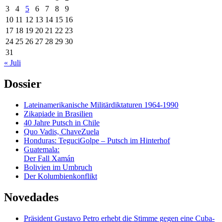
3
4
5
6
7
8
9
10
11
12
13
14
15
16
17
18
19
20
21
22
23
24
25
26
27
28
29
30
31
« Juli
Dossier
Lateinamerikanische Militärdiktaturen 1964-1990
Zikapiade in Brasilien
40 Jahre Putsch in Chile
Quo Vadis, ChaveZuela
Honduras: TeguciGolpe – Putsch im Hinterhof
Guatemala:
Der Fall Xamán
Bolivien im Umbruch
Der Kolumbienkonflikt
Novedades
Präsident Gustavo Petro erhebt die Stimme gegen eine Cuba-