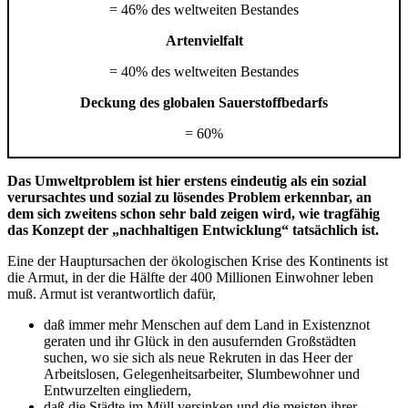
= 46% des welt­weiten Bestandes
Artenvielfalt
= 40% des weltweiten Bestandes
Deckung des globalen Sauerstoffbe­darfs
=
60%
Das Umweltproblem ist hier erstens eindeutig als ein sozial
verursachtes und sozial zu lösendes Problem erkennbar, an
dem sich zweitens schon sehr bald zeigen wird, wie tragfähig
das Konzept der „nachhaltigen Entwicklung“ tatsächlich ist.
Eine der Hauptursachen der ökologischen Krise des Kontinents ist
die Armut, in der die Hälfte der 400 Millionen Einwohner leben
muß. Armut ist verantwortlich dafür,
daß immer mehr Menschen auf dem Land in Existenznot
geraten und ihr Glück in den ausufernden Großstädten
suchen, wo sie sich als neue Rekruten in das Heer der
Arbeitslosen, Gelegenheitsarbeiter, Slumbewohner und
Entwurzelten eingliedern,
daß die Städte im Müll versinken und die meisten ihrer