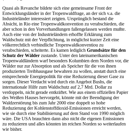
Quasi als Revanche bildete sich eine gemeinsame Front der
Entwicklungsländer in der Tropenwaldfrage, an der sich v.a. die
Industrieländer interessiert zeigten. Ursprünglich bestand die
Absicht, in Rio eine Tropenwaldkonvention zu verabschieden, die
aber schon in den Vorverhandlungen fallengelassen werden mußte.
Auch eine von der Industrieländern erhoffte Erklärung zum
Waldschutz mit der Verpflichtung, in möglichst kurzer Zeit eine
völkerrechtlich verbindliche Tropenwaldkonventiou zu
verabschieden, scheiterte. Es kamen lediglich
Grundsätze für den
Schutz der Wälder
zustande. Unter den lateinamerikanischen
Tropenwaldländern warf besonders Kolumbien dem Norden vor, die
Wälder nur zur Absorption und als Speicher für die von ihnen
produzierten Treibhausgase bewahren zu wollen, anstatt durch eine
entsprechende Energiepolitik für eine Reduzierung dieser Gase zu
sorgen. Dieser Verdacht wird durch ein Angebot Bushs, die
internationale Hilfe zum Waldschutz auf 2,7 Mrd. Dollar zu
verdoppeln, nicht gerade entkräftet. Wie aus einem offiziellen Papier
des Weißen Hauses hervorgeht, könnte mit der Beendigung der
Waldzerstörung bis zum Jahr 2000 eine doppelt so hohe
Reduzierung der Kohlenstoffdioxid-Emissionen erreicht werden,
wie sie durch eine Stabilisierung auf dem Stand von 1990 möglich
wäre. Die USA brauchten dann also nicht die eigenen Emissionen
zu reduzieren und alles könnten im reichen Norden so weiterlaufen
wie bisher.