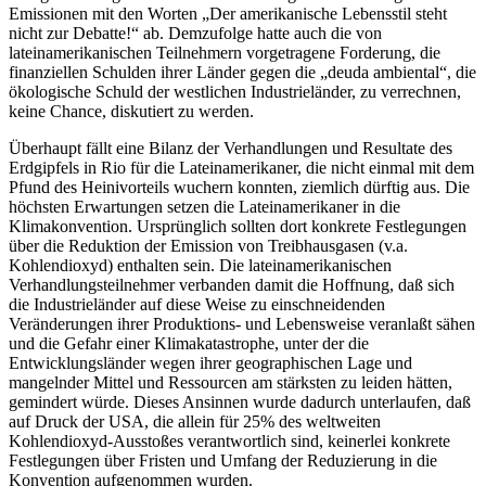
Emissionen mit den Worten „Der amerikanische Lebensstil steht
nicht zur Debatte!“ ab. Demzufolge hatte auch die von
lateinamerikanischen Teilnehmern vorgetragene Forderung, die
finanziellen Schulden ihrer Länder gegen die „deuda ambiental“, die
ökologische Schuld der westlichen Industrieländer, zu verrechnen,
keine Chance, diskutiert zu werden.
Überhaupt fällt eine Bilanz der Verhandlungen und Resultate des
Erdgipfels in Rio für die Lateinamerikaner, die nicht einmal mit dem
Pfund des Heinivorteils wuchern konnten, ziemlich dürftig aus. Die
höchsten Erwartungen setzen die Lateinamerikaner in die
Klimakonvention. Ursprünglich sollten dort konkrete Festlegungen
über die Reduktion der Emission von Treibhausgasen (v.a.
Kohlendioxyd) enthalten sein. Die lateinamerikanischen
Verhandlungsteilnehmer verbanden damit die Hoffnung, daß sich
die Industrieländer auf diese Weise zu einschneidenden
Veränderungen ihrer Produktions- und Lebensweise veranlaßt sähen
und die Gefahr einer Klimakatastrophe, unter der die
Entwicklungsländer wegen ihrer geographischen Lage und
mangelnder Mittel und Ressourcen am stärksten zu leiden hätten,
gemindert würde. Dieses Ansinnen wurde dadurch unterlaufen, daß
auf Druck der USA, die allein für 25% des weltweiten
Kohlendioxyd-Ausstoßes verantwortlich sind, keinerlei konkrete
Festlegungen über Fristen und Umfang der Reduzierung in die
Konvention aufgenommen wurden.