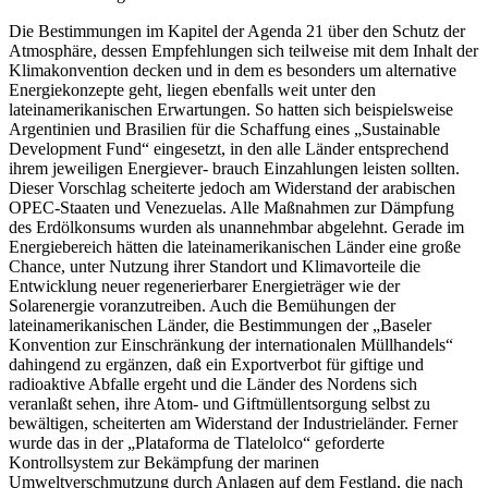
Die Bestimmungen im Kapitel der Agenda 21 über den Schutz der
Atmosphäre, dessen Empfehlungen sich teilweise mit dem Inhalt der
Klimakonvention decken und in dem es besonders um alternative
Energiekonzepte geht, liegen ebenfalls weit unter den
lateinamerikanischen Erwartungen. So hatten sich beispielsweise
Argentinien und Brasilien für die Schaffung eines „Sustainable
Development Fund“ eingesetzt, in den alle Länder entsprechend
ihrem jeweiligen Energiever- brauch Einzahlungen leisten sollten.
Dieser Vorschlag scheiterte jedoch am Widerstand der arabischen
OPEC-Staaten und Venezuelas. Alle Maßnahmen zur Dämpfung
des Erdölkonsums wurden als unannehmbar abgelehnt. Gerade im
Energiebereich hätten die lateinamerikanischen Länder eine große
Chance, unter Nutzung ihrer Standort und Klimavorteile die
Entwicklung neuer regenerierbarer Energieträger wie der
Solarenergie voranzutreiben. Auch die Bemühungen der
lateinamerikanischen Länder, die Bestimmungen der „Baseler
Konvention zur Einschränkung der internationalen Müllhandels“
dahingend zu ergänzen, daß ein Exportverbot für giftige und
radioaktive Abfalle ergeht und die Länder des Nordens sich
veranlaßt sehen, ihre Atom- und Giftmüllentsorgung selbst zu
bewältigen, scheiterten am Widerstand der Industrieländer. Ferner
wurde das in der „Plataforma de Tlatelolco“ geforderte
Kontrollsystem zur Bekämpfung der marinen
Umweltverschmutzung durch Anlagen auf dem Festland, die nach