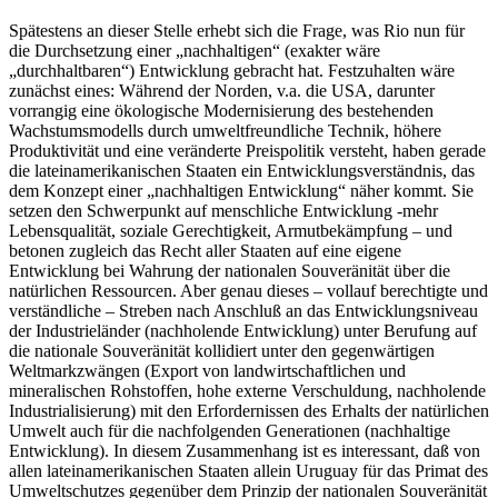
Spätestens an dieser Stelle erhebt sich die Frage, was Rio nun für
die Durchsetzung einer „nachhaltigen“ (exakter wäre
„durchhaltbaren“) Entwicklung gebracht hat. Festzuhalten wäre
zunächst eines: Während der Norden, v.a. die USA, darunter
vorrangig eine ökologische Modernisierung des bestehenden
Wachstumsmodells durch umweltfreundliche Technik, höhere
Produktivität und eine veränderte Preispolitik versteht, haben gerade
die lateinamerikanischen Staaten ein Entwicklungsverständnis, das
dem Konzept einer „nachhaltigen Entwicklung“ näher kommt. Sie
setzen den Schwerpunkt auf menschliche Entwicklung -mehr
Lebensqualität, soziale Gerechtigkeit, Armutbekämpfung – und
betonen zugleich das Recht aller Staaten auf eine eigene
Entwicklung bei Wahrung der nationalen Souveränität über die
natürlichen Ressourcen. Aber genau dieses – vollauf berechtigte und
verständliche – Streben nach Anschluß an das Entwicklungsniveau
der Industrieländer (nachholende Entwicklung) unter Berufung auf
die nationale Souveränität kollidiert unter den gegenwärtigen
Weltmarkzwängen (Export von landwirtschaftlichen und
mineralischen Rohstoffen, hohe externe Verschuldung, nachholende
Industrialisierung) mit den Erfordernissen des Erhalts der natürlichen
Umwelt auch für die nachfolgenden Generationen (nachhaltige
Entwicklung). In diesem Zusammenhang ist es interessant, daß von
allen lateinamerikanischen Staaten allein Uruguay für das Primat des
Umweltschutzes gegenüber dem Prinzip der nationalen Souveränität