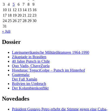
3
4
5
6
7
8
9
10
11
12
13
14
15
16
17
18
19
20
21
22
23
24
25
26
27
28
29
30
31
« Juli
Dossier
Lateinamerikanische Militärdiktaturen 1964-1990
Zikapiade in Brasilien
40 Jahre Putsch in Chile
Quo Vadis, ChaveZuela
Honduras: TeguciGolpe – Putsch im Hinterhof
Guatemala:
Der Fall Xamán
Bolivien im Umbruch
Der Kolumbienkonflikt
Novedades
Präsident Gustavo Petro erhebt die Stimme gegen eine Cuba-