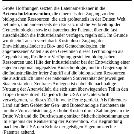
Große Hoffnungen setzten die Lateinamerikaner in die
Artenschutzkonvention
, die einerseits den Zugang zu den
biologischen Ressourcen, die sich größtenteils in der Dritten Welt
befinden, und andererseits den Einsatz und die Verbreitung der
Gentechnologien sowie entsprechender Patente, über die fast
ausschließlich die Industrieländer verfügen, regeln soll. Im Grunde
wurde ein Tausch vereinbart: Kostenloser Zugang der
Entwicklungsländer zu Bio- und Gentechnologien, ein
angemessener Anteil aus den Gewinnen dieser Technologien als
Gegenleistung für die zur Verfügung gestellten biologischen
Ressourcen und Hilfe der Industrieländer bei der Entwicklung einer
eigenen regional angepaßten Biotechnologie; und im Gegenzug für
die Industrieländer freier Zugriff auf die biologischen Ressourcen,
die ausdrücklich unter der nationalen Souveränität der jeweiligen
Staaten standen. Zentrales Anliegen ist dabei die nachhaltige
Nutzung der Artenvielfalt, die sich zum überwiegenden Teil in den
Tropen konzentriert. Da jedoch die USA die Unterschrift
verweigerten, ist dieses Ziel in weite Ferne gerückt. Als führendes
Land auf dem Gebiet der Gen- und Biotechnologie fürchteten sie
um ihre Vormachtstellung, zu hohe Kosten durch Zahlungen an die
Dritte Welt und die Durchsetzung strikter Sicherheitsbestimmungen
im Ergebnis der Realisierung der Konvention. Zur Begründung
machten die USA den Schutz der geistigen Eigentumsrechte
(Patente) geltend.