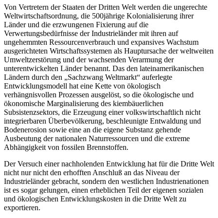
Von Vertretern der Staaten der Dritten Welt werden die ungerechte
Weltwirtschaftsordnung, die 500jährige Kolonialisierung ihrer
Länder und die erzwungenen Fixierung auf die
Verwertungsbedürfnisse der Industrieländer mit ihren auf
ungehemmten Ressourcenverbrauch und expansives Wachstum
ausgerichteten Wirtschaftssystemen als Hauptursache der weltweiten
Umweltzerstörung und der wachsenden Verarmung der
unterentwickelten Länder benannt. Das den lateinamerikanischen
Ländern durch den „Sachzwang Weltmarkt“ auferlegte
Entwicklungsmodell hat eine Kette von ökologisch
verhängnisvollen Prozessen ausgelöst, so die ökologische und
ökonomische Marginalisierung des kiembäuerlichen
Subsistenzsektors, die Erzeugung einer volkswirtschaftlich nicht
integrierbaren Überbevölkerung, beschleunigte Entwaldung und
Bodenerosion sowie eine an die eigene Substanz gehende
Ausbeutung der nationalen Naturressourcen und die extreme
Abhängigkeit von fossilen Brennstoffen.
Der Versuch einer nachholenden Entwicklung hat für die Dritte Welt
nicht nur nicht den erhofften Anschluß an das Niveau der
Industrieländer gebracht, sondern den westlichen Industrienationen
ist es sogar gelungen, einen erheblichen Teil der eigenen sozialen
und ökologischen Entwicklungskosten in die Dritte Welt zu
exportieren.