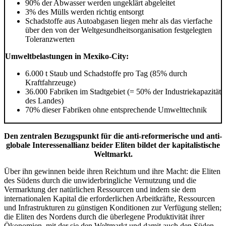
90% der Abwasser werden ungeklärt abgeleitet
3% des Mülls werden richtig entsorgt
Schadstoffe aus Autoabgasen liegen mehr als das vierfache
über den von der Weltgesundheitsorganisation fest­gelegten
Toleranzwerten
Umweltbelastungen in Mexiko-City:
6.000 t Staub und Schadstoffe pro
Tag (85% durch
Kraftfahrzeuge)
36.000 Fabriken im Stadtgebiet (= 50% der Industriekapazität
des Lan­des)
70% dieser Fabriken ohne entspre­chende Umwelttechnik
Den zentralen Bezugspunkt für die anti-reformerische und anti-
globale Interessenallianz beider Eliten bildet der kapitalistische
Weltmarkt.
Über ihn gewinnen beide ihren Reichtum und ihre Macht: die Eliten
des Südens durch die unwiderbringliche Vernutzung und die
Vermarktung der natürlichen Ressourcen und indem sie dem
internationalen Kapital die erforderlichen Arbeitkräfte, Ressourcen
und Infrastrukturen zu günstigen Konditionen zur Verfügung stellen;
die Eliten des Nordens durch die überlegene Produktivität ihrer
Ökonomien, mit der sie den Weltmarkt und damit auch den Süden