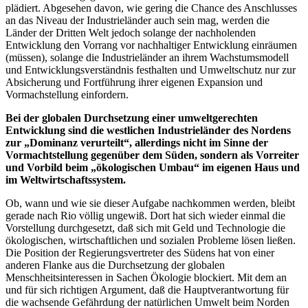
plädiert. Abgesehen davon, wie gering die Chance des Anschlusses
an das Niveau der Industrieländer auch sein mag, werden die
Länder der Dritten Welt jedoch solange der nachholenden
Entwicklung den Vorrang vor nachhaltiger Entwicklung einräumen
(müssen), solange die Industrieländer an ihrem Wachstumsmodell
und Entwicklungsverständnis festhalten und Umweltschutz nur zur
Absicherung und Fortführung ihrer eigenen Expansion und
Vormachstellung einfordern.
Bei der globalen Durchsetzung einer umweltgerechten
Entwicklung sind die westlichen Industrieländer des Nordens
zur „Dominanz verurteilt“, allerdings nicht im Sinne der
Vormachtstellung gegenüber dem Süden, sondern als Vorreiter
und Vorbild beim „ökologischen Umbau“ im eigenen Haus und
im Weltwirtschaftssystem.
Ob, wann und wie sie dieser Aufgabe nachkommen werden, bleibt
gerade nach Rio völlig ungewiß. Dort hat sich wieder einmal die
Vorstellung durchgesetzt, daß sich mit Geld und Technologie die
ökologischen, wirtschaftlichen und sozialen Probleme lösen ließen.
Die Position der Regierungsvertreter des Südens hat von einer
anderen Flanke aus die Durchsetzung der globalen
Menschheitsinteressen in Sachen Ökologie blockiert. Mit dem an
und für sich richtigen Argument, daß die Hauptverantwortung für
die wachsende Gefährdung der natürlichen Umwelt beim Norden