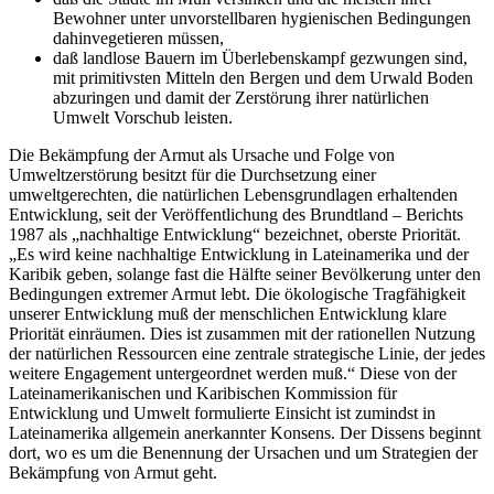
Bewohner unter unvorstellbaren hygienischen Bedingungen
dahinvegetieren müssen,
daß landlose Bauern im Überlebenskampf gezwungen sind,
mit primitivsten Mitteln den Bergen und dem Urwald Boden
abzuringen und damit der Zerstörung ihrer natürlichen
Umwelt Vorschub leisten.
Die Bekämpfung der Armut als Ursache und Folge von
Umweltzerstörung besitzt für die Durchsetzung einer
umweltgerechten, die natürlichen Lebensgrundlagen erhaltenden
Entwicklung, seit der Veröffentlichung des Brundtland – Berichts
1987 als „nachhaltige Entwicklung“ bezeichnet, oberste Priorität.
„Es wird keine nachhaltige Entwicklung in Lateinamerika und der
Karibik geben, solange fast die Hälfte seiner Bevölkerung unter den
Bedingungen extremer Armut lebt. Die ökologische Tragfähigkeit
unserer Entwicklung muß der menschlichen Entwicklung klare
Priorität einräumen. Dies ist zusammen mit der rationellen Nutzung
der natürlichen Ressourcen eine zentrale strategische Linie, der jedes
weitere Engagement untergeordnet werden muß.“ Diese von der
Lateinamerikanischen und Karibischen Kommission für
Entwicklung und Umwelt formulierte Einsicht ist zumindst in
Lateinamerika allgemein anerkannter Konsens. Der Dissens beginnt
dort, wo es um die Benennung der Ursachen und um Strategien der
Bekämpfung von Armut geht.