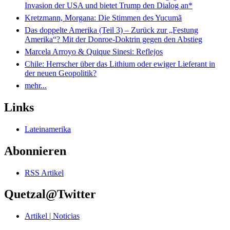
Invasion der USA und bietet Trump den Dialog an*
Kretzmann, Morgana: Die Stimmen des Yucumã
Das doppelte Amerika (Teil 3) – Zurück zur „Festung
Amerika“? Mit der Donroe-Doktrin gegen den Abstieg
Marcela Arroyo & Quique Sinesi: Reflejos
Chile: Herrscher über das Lithium oder ewiger Lieferant in
der neuen Geopolitik?
mehr...
Links
Lateinamerika
Abonnieren
RSS Artikel
Quetzal@Twitter
Artikel | Noticias