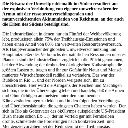
Die Brisanz der Umweltproblematik im Süden resultiert aus
der explosiven Verbindung von eigener umweltzerstörender
Armut mit der ressourcenverschlingenden und
naturvernichtenden Akkumulation von Reichtum, an der auch
die Eliten des Südens beteiligt sind.
Die Industrieländer, in denen nur ein Fünftel der Weltbevölkerung
lebt, produzieren allein 75% der Treibhausgas-Emissionen und
haben einen Anteil von 80% am weltweiten Ressourcenverbrauch.
Als Hauptverursacher der globalen Umweltverschmutzung und
Hauptnutznießer des Verbrauchs der natürlichen Ressourcen unseres
Planeten sind die Industrieländer zugleich in die Pflicht genommen,
bei der Abwendung der drohenden ökologischen Kathastrophe die
größten Lasten zu tragen und ihr zur Gefahr für Natur und Mensch
mutiertes Wirtschaftsmodell radikal zu verändern. Das war der
Rubikon in Rio … und der Norden weigerte sich, ihn zu
überschreiten. Hier wird die Arroganz der Reichen und Mächtigen
sichtbar, die in der Überzeugung leben und handeln, daß die Armen
und Ohnmächtigen am meisten unter den kommenden
Klimaveränderungen zu leiden und in den folgenden Verteilungs-
und Überlebenskämpfen die geringsten Chancen haben werden. Der
sich in Rio als Göttervater des ökOlymps aufspielende US-Präsident
Bush (heute schon Ex-…), der im Vorfeld gar mit Fernbleiben
drohte, schmetterte die Forderungen nach konkreten Zeit- und
Mengenzielvorgaben bei der Reduzierung der Treibhausgas-