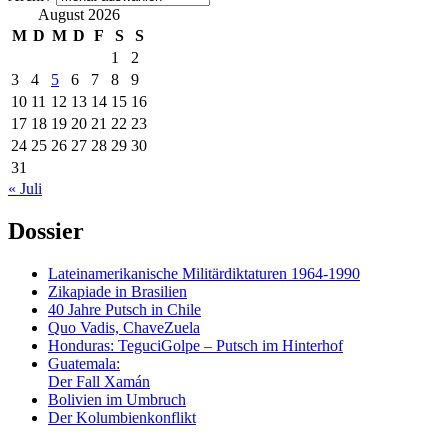
August 2026
M
D
M
D
F
S
S
1
2
3
4
5
6
7
8
9
10
11
12
13
14
15
16
17
18
19
20
21
22
23
24
25
26
27
28
29
30
31
« Juli
Dossier
Lateinamerikanische Militärdiktaturen 1964-1990
Zikapiade in Brasilien
40 Jahre Putsch in Chile
Quo Vadis, ChaveZuela
Honduras: TeguciGolpe – Putsch im Hinterhof
Guatemala:
Der Fall Xamán
Bolivien im Umbruch
Der Kolumbienkonflikt