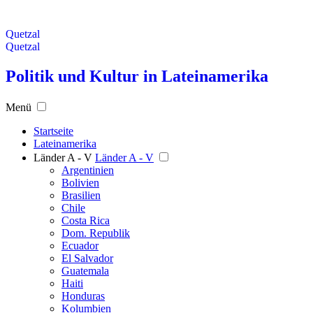
Quetzal
Quetzal
Politik und Kultur in Lateinamerika
Menü
Startseite
Lateinamerika
Länder A - V
Länder A - V
Argentinien
Bolivien
Brasilien
Chile
Costa Rica
Dom. Republik
Ecuador
El Salvador
Guatemala
Haiti
Honduras
Kolumbien