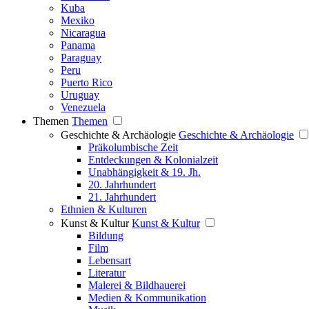
Kuba
Mexiko
Nicaragua
Panama
Paraguay
Peru
Puerto Rico
Uruguay
Venezuela
Themen
Themen
Geschichte & Archäologie
Geschichte & Archäologie
Präkolumbische Zeit
Entdeckungen & Kolonialzeit
Unabhängigkeit & 19. Jh.
20. Jahrhundert
21. Jahrhundert
Ethnien & Kulturen
Kunst & Kultur
Kunst & Kultur
Bildung
Film
Lebensart
Literatur
Malerei & Bildhauerei
Medien & Kommunikation