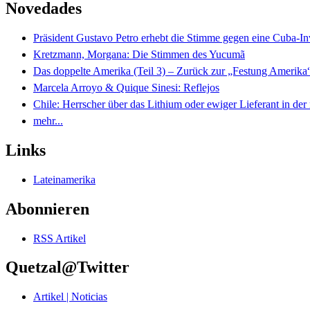
Novedades
Präsident Gustavo Petro erhebt die Stimme gegen eine Cuba-I
Kretzmann, Morgana: Die Stimmen des Yucumã
Das doppelte Amerika (Teil 3) – Zurück zur „Festung Amerika
Marcela Arroyo & Quique Sinesi: Reflejos
Chile: Herrscher über das Lithium oder ewiger Lieferant in der
mehr...
Links
Lateinamerika
Abonnieren
RSS Artikel
Quetzal@Twitter
Artikel | Noticias