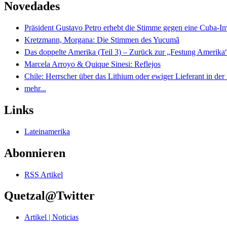
Novedades
Präsident Gustavo Petro erhebt die Stimme gegen eine Cuba-I
Kretzmann, Morgana: Die Stimmen des Yucumã
Das doppelte Amerika (Teil 3) – Zurück zur „Festung Amerika
Marcela Arroyo & Quique Sinesi: Reflejos
Chile: Herrscher über das Lithium oder ewiger Lieferant in der
mehr...
Links
Lateinamerika
Abonnieren
RSS Artikel
Quetzal@Twitter
Artikel | Noticias