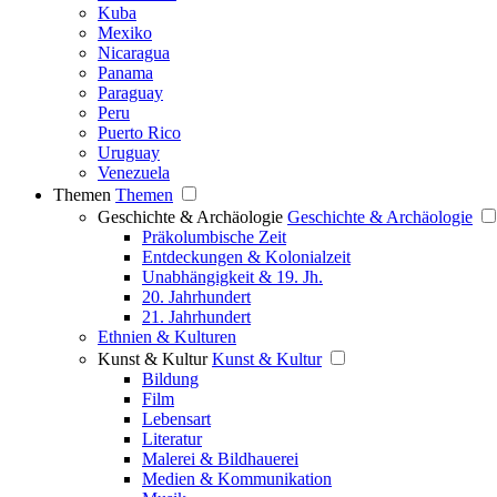
Kuba
Mexiko
Nicaragua
Panama
Paraguay
Peru
Puerto Rico
Uruguay
Venezuela
Themen
Themen
Geschichte & Archäologie
Geschichte & Archäologie
Präkolumbische Zeit
Entdeckungen & Kolonialzeit
Unabhängigkeit & 19. Jh.
20. Jahrhundert
21. Jahrhundert
Ethnien & Kulturen
Kunst & Kultur
Kunst & Kultur
Bildung
Film
Lebensart
Literatur
Malerei & Bildhauerei
Medien & Kommunikation