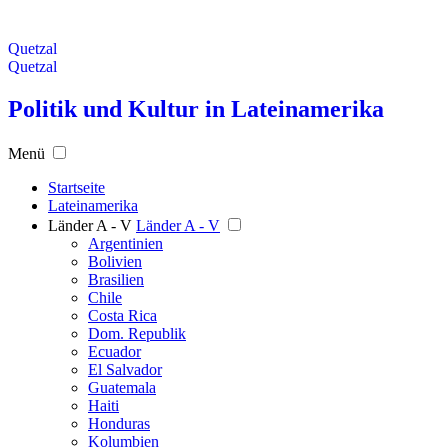
Quetzal
Quetzal
Politik und Kultur in Lateinamerika
Menü
Startseite
Lateinamerika
Länder A - V
Länder A - V
Argentinien
Bolivien
Brasilien
Chile
Costa Rica
Dom. Republik
Ecuador
El Salvador
Guatemala
Haiti
Honduras
Kolumbien