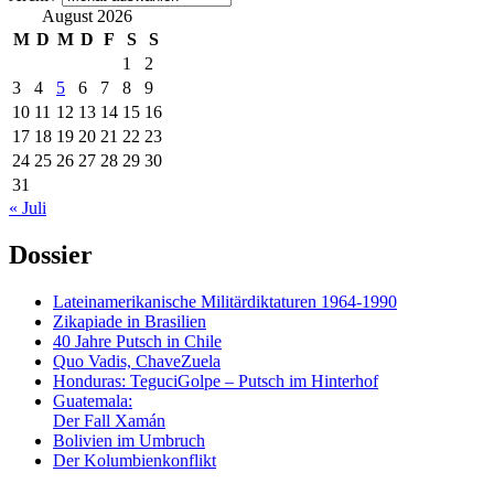
August 2026
M
D
M
D
F
S
S
1
2
3
4
5
6
7
8
9
10
11
12
13
14
15
16
17
18
19
20
21
22
23
24
25
26
27
28
29
30
31
« Juli
Dossier
Lateinamerikanische Militärdiktaturen 1964-1990
Zikapiade in Brasilien
40 Jahre Putsch in Chile
Quo Vadis, ChaveZuela
Honduras: TeguciGolpe – Putsch im Hinterhof
Guatemala:
Der Fall Xamán
Bolivien im Umbruch
Der Kolumbienkonflikt