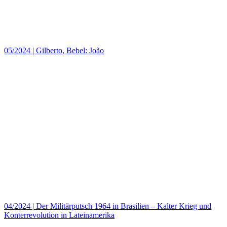
05/2024
|
Gilberto, Bebel: João
04/2024
|
Der Militärputsch 1964 in Brasilien – Kalter Krieg und
Konterrevolution in Lateinamerika