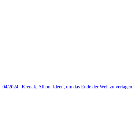
04/2024
|
Krenak, Ailton: Ideen, um das Ende der Welt zu vertagen