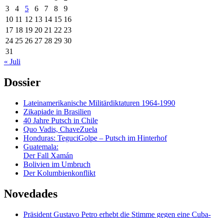
3
4
5
6
7
8
9
10
11
12
13
14
15
16
17
18
19
20
21
22
23
24
25
26
27
28
29
30
31
« Juli
Dossier
Lateinamerikanische Militärdiktaturen 1964-1990
Zikapiade in Brasilien
40 Jahre Putsch in Chile
Quo Vadis, ChaveZuela
Honduras: TeguciGolpe – Putsch im Hinterhof
Guatemala:
Der Fall Xamán
Bolivien im Umbruch
Der Kolumbienkonflikt
Novedades
Präsident Gustavo Petro erhebt die Stimme gegen eine Cuba-