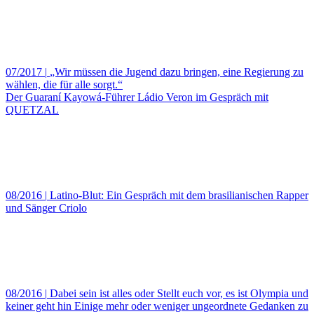
07/2017
|
„Wir müssen die Jugend dazu bringen, eine Regierung zu
wählen, die für alle sorgt.“
Der Guaraní Kayowá-Führer Ládio Veron im Gespräch mit
QUETZAL
08/2016
|
Latino-Blut: Ein Gespräch mit dem brasilianischen Rapper
und Sänger Criolo
08/2016
|
Dabei sein ist alles oder Stellt euch vor, es ist Olympia und
keiner geht hin Einige mehr oder weniger ungeordnete Gedanken zu