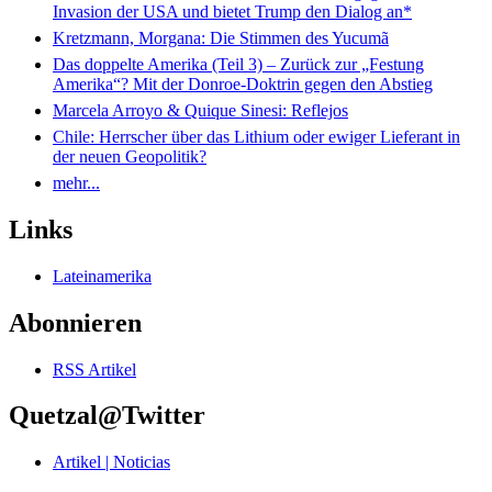
Invasion der USA und bietet Trump den Dialog an*
Kretzmann, Morgana: Die Stimmen des Yucumã
Das doppelte Amerika (Teil 3) – Zurück zur „Festung
Amerika“? Mit der Donroe-Doktrin gegen den Abstieg
Marcela Arroyo & Quique Sinesi: Reflejos
Chile: Herrscher über das Lithium oder ewiger Lieferant in
der neuen Geopolitik?
mehr...
Links
Lateinamerika
Abonnieren
RSS Artikel
Quetzal@Twitter
Artikel | Noticias