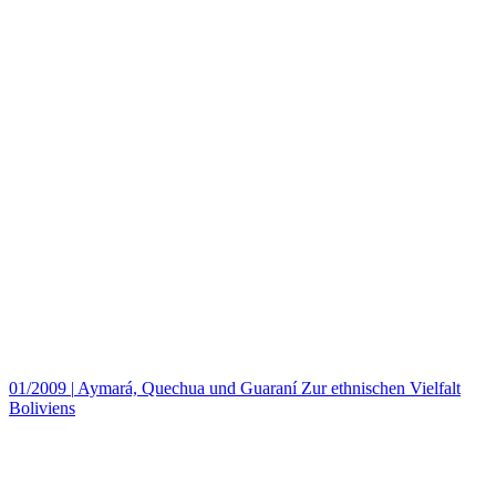
01/2009
|
Aymará, Quechua und Guaraní Zur ethnischen Vielfalt
Boliviens