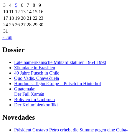
3
4
5
6
7
8
9
10
11
12
13
14
15
16
17
18
19
20
21
22
23
24
25
26
27
28
29
30
31
« Juli
Dossier
Lateinamerikanische Militärdiktaturen 1964-1990
Zikapiade in Brasilien
40 Jahre Putsch in Chile
Quo Vadis, ChaveZuela
Honduras: TeguciGolpe – Putsch im Hinterhof
Guatemala:
Der Fall Xamán
Bolivien im Umbruch
Der Kolumbienkonflikt
Novedades
Präsident Gustavo Petro erhebt die Stimme gegen eine Cuba-