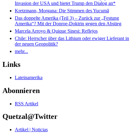
Invasion der USA und bietet Trump den Dialog an*
Kretzmann, Morgana: Die Stimmen des Yucumã
Das doppelte Amerika (Teil 3) – Zurück zur „Festung
Amerika“? Mit der Donroe-Doktrin gegen den Abstieg
Marcela Arroyo & Quique Sinesi: Reflejos
Chile: Herrscher über das Lithium oder ewiger Lieferant in
der neuen Geopolitik?
mehr...
Links
Lateinamerika
Abonnieren
RSS Artikel
Quetzal@Twitter
Artikel | Noticias