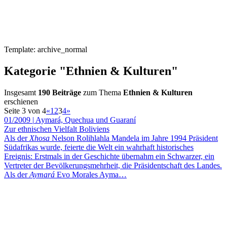
Template: archive_normal
Kategorie "Ethnien & Kulturen"
Insgesamt
190 Beiträge
zum Thema
Ethnien & Kulturen
erschienen
Seite 3 von 4
«
1
2
3
4
»
01/2009
|
Aymará, Quechua und Guaraní
Zur ethnischen Vielfalt Boliviens
Als der
Xhosa
Nelson Rolihlahla Mandela im Jahre 1994 Präsident
Südafrikas wurde, feierte die Welt ein wahrhaft historisches
Ereignis: Erstmals in der Geschichte übernahm ein Schwarzer, ein
Vertreter der Bevölkerungsmehrheit, die Präsidentschaft des Landes.
Als der
Aymará
Evo Morales Ayma…