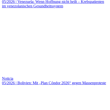
05/2026
|
Venezuela: Wenn Hoffnung nicht heilt – Krebspatienten
im venezolanischen Gesundheitssystem
Noticia
05/2026
|
Bolivien: Mit „Plan Cóndor 2026“ gegen Massenproteste