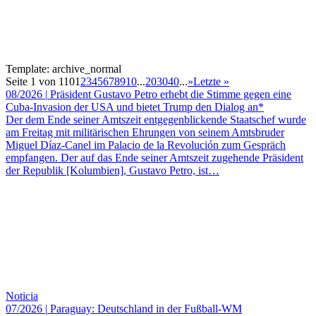
Template: archive_normal
Seite 1 von 110
1
2
3
4
5
6
7
8
9
10
...
20
30
40
...
»
Letzte »
08/2026
|
Präsident Gustavo Petro erhebt die Stimme gegen eine
Cuba-Invasion der USA und bietet Trump den Dialog an*
Der dem Ende seiner Amtszeit entgegenblickende Staatschef wurde
am Freitag mit militärischen Ehrungen von seinem Amtsbruder
Miguel Díaz-Canel im Palacio de la Revolución zum Gespräch
empfangen. Der auf das Ende seiner Amtszeit zugehende Präsident
der Republik [Kolumbien], Gustavo Petro, ist…
Noticia
07/2026
|
Paraguay: Deutschland in der Fußball-WM