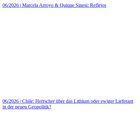
06/2026
|
Marcela Arroyo & Quique Sinesi: Reflejos
06/2026
|
Chile: Herrscher über das Lithium oder ewiger Lieferant
in der neuen Geopolitik?