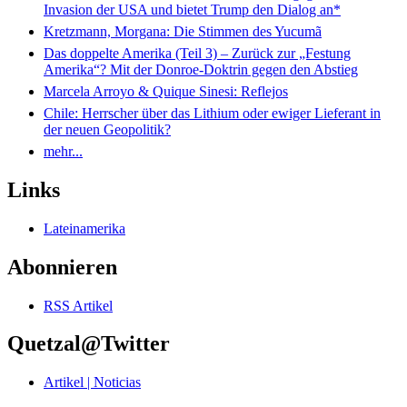
Invasion der USA und bietet Trump den Dialog an*
Kretzmann, Morgana: Die Stimmen des Yucumã
Das doppelte Amerika (Teil 3) – Zurück zur „Festung
Amerika“? Mit der Donroe-Doktrin gegen den Abstieg
Marcela Arroyo & Quique Sinesi: Reflejos
Chile: Herrscher über das Lithium oder ewiger Lieferant in
der neuen Geopolitik?
mehr...
Links
Lateinamerika
Abonnieren
RSS Artikel
Quetzal@Twitter
Artikel | Noticias