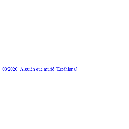
03/2026
|
Alguién que murió [Erzählung]