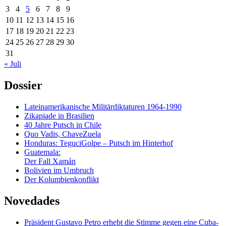
3
4
5
6
7
8
9
10
11
12
13
14
15
16
17
18
19
20
21
22
23
24
25
26
27
28
29
30
31
« Juli
Dossier
Lateinamerikanische Militärdiktaturen 1964-1990
Zikapiade in Brasilien
40 Jahre Putsch in Chile
Quo Vadis, ChaveZuela
Honduras: TeguciGolpe – Putsch im Hinterhof
Guatemala:
Der Fall Xamán
Bolivien im Umbruch
Der Kolumbienkonflikt
Novedades
Präsident Gustavo Petro erhebt die Stimme gegen eine Cuba-