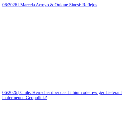
06/2026
|
Marcela Arroyo & Quique Sinesi: Reflejos
06/2026
|
Chile: Herrscher über das Lithium oder ewiger Lieferant
in der neuen Geopolitik?