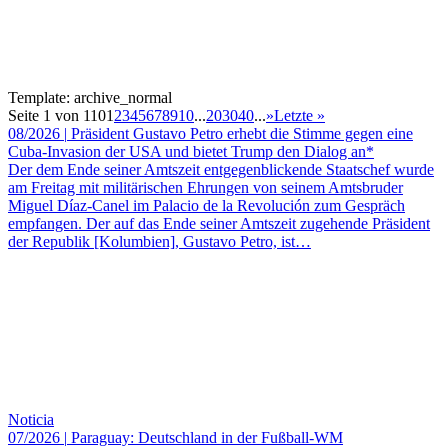
Template: archive_normal
Seite 1 von 110
1
2
3
4
5
6
7
8
9
10
...
20
30
40
...
»
Letzte »
08/2026
|
Präsident Gustavo Petro erhebt die Stimme gegen eine
Cuba-Invasion der USA und bietet Trump den Dialog an*
Der dem Ende seiner Amtszeit entgegenblickende Staatschef wurde
am Freitag mit militärischen Ehrungen von seinem Amtsbruder
Miguel Díaz-Canel im Palacio de la Revolución zum Gespräch
empfangen. Der auf das Ende seiner Amtszeit zugehende Präsident
der Republik [Kolumbien], Gustavo Petro, ist…
Noticia
07/2026
|
Paraguay: Deutschland in der Fußball-WM