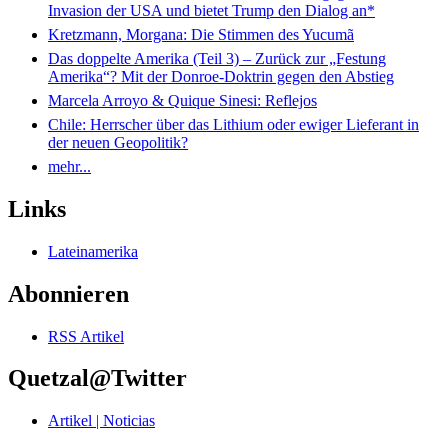
Invasion der USA und bietet Trump den Dialog an*
Kretzmann, Morgana: Die Stimmen des Yucumã
Das doppelte Amerika (Teil 3) – Zurück zur „Festung
Amerika“? Mit der Donroe-Doktrin gegen den Abstieg
Marcela Arroyo & Quique Sinesi: Reflejos
Chile: Herrscher über das Lithium oder ewiger Lieferant in
der neuen Geopolitik?
mehr...
Links
Lateinamerika
Abonnieren
RSS Artikel
Quetzal@Twitter
Artikel | Noticias