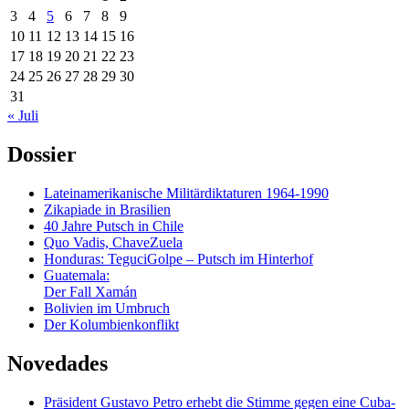
3
4
5
6
7
8
9
10
11
12
13
14
15
16
17
18
19
20
21
22
23
24
25
26
27
28
29
30
31
« Juli
Dossier
Lateinamerikanische Militärdiktaturen 1964-1990
Zikapiade in Brasilien
40 Jahre Putsch in Chile
Quo Vadis, ChaveZuela
Honduras: TeguciGolpe – Putsch im Hinterhof
Guatemala:
Der Fall Xamán
Bolivien im Umbruch
Der Kolumbienkonflikt
Novedades
Präsident Gustavo Petro erhebt die Stimme gegen eine Cuba-