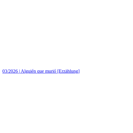
03/2026
|
Alguién que murió [Erzählung]