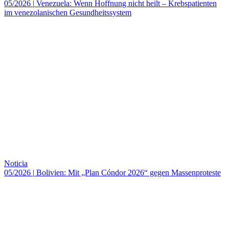
05/2026
|
Venezuela: Wenn Hoffnung nicht heilt – Krebspatienten
im venezolanischen Gesundheitssystem
Noticia
05/2026
|
Bolivien: Mit „Plan Cóndor 2026“ gegen Massenproteste