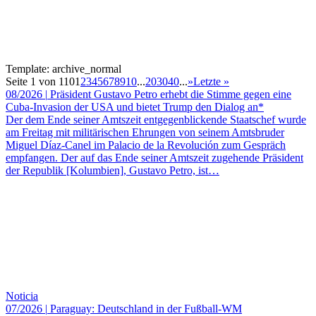
Template: archive_normal
Seite 1 von 110
1
2
3
4
5
6
7
8
9
10
...
20
30
40
...
»
Letzte »
08/2026
|
Präsident Gustavo Petro erhebt die Stimme gegen eine
Cuba-Invasion der USA und bietet Trump den Dialog an*
Der dem Ende seiner Amtszeit entgegenblickende Staatschef wurde
am Freitag mit militärischen Ehrungen von seinem Amtsbruder
Miguel Díaz-Canel im Palacio de la Revolución zum Gespräch
empfangen. Der auf das Ende seiner Amtszeit zugehende Präsident
der Republik [Kolumbien], Gustavo Petro, ist…
Noticia
07/2026
|
Paraguay: Deutschland in der Fußball-WM