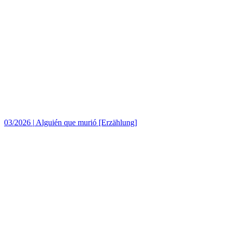
03/2026
|
Alguién que murió [Erzählung]