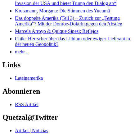
Invasion der USA und bietet Trump den Dialog an*
Kretzmann, Morgana: Die Stimmen des Yucumã
Das doppelte Amerika (Teil 3) – Zurück zur „Festung
Amerika“? Mit der Donroe-Doktrin gegen den Abstieg
Marcela Arroyo & Quique Sinesi: Reflejos
Chile: Herrscher über das Lithium oder ewiger Lieferant in
der neuen Geopolitik?
mehr...
Links
Lateinamerika
Abonnieren
RSS Artikel
Quetzal@Twitter
Artikel | Noticias