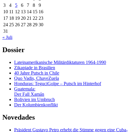
3
4
5
6
7
8
9
10
11
12
13
14
15
16
17
18
19
20
21
22
23
24
25
26
27
28
29
30
31
« Juli
Dossier
Lateinamerikanische Militärdiktaturen 1964-1990
Zikapiade in Brasilien
40 Jahre Putsch in Chile
Quo Vadis, ChaveZuela
Honduras: TeguciGolpe – Putsch im Hinterhof
Guatemala:
Der Fall Xamán
Bolivien im Umbruch
Der Kolumbienkonflikt
Novedades
Präsident Gustavo Petro erhebt die Stimme gegen eine Cuba-