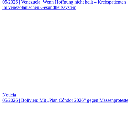
05/2026
|
Venezuela: Wenn Hoffnung nicht heilt – Krebspatienten
im venezolanischen Gesundheitssystem
Noticia
05/2026
|
Bolivien: Mit „Plan Cóndor 2026“ gegen Massenproteste