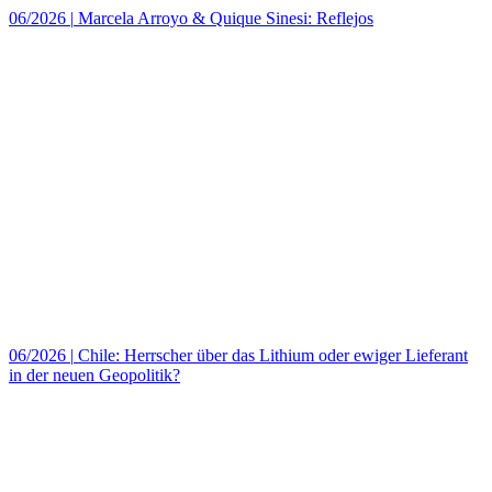
06/2026
|
Marcela Arroyo & Quique Sinesi: Reflejos
06/2026
|
Chile: Herrscher über das Lithium oder ewiger Lieferant
in der neuen Geopolitik?