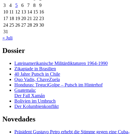
3
4
5
6
7
8
9
10
11
12
13
14
15
16
17
18
19
20
21
22
23
24
25
26
27
28
29
30
31
« Juli
Dossier
Lateinamerikanische Militärdiktaturen 1964-1990
Zikapiade in Brasilien
40 Jahre Putsch in Chile
Quo Vadis, ChaveZuela
Honduras: TeguciGolpe – Putsch im Hinterhof
Guatemala:
Der Fall Xamán
Bolivien im Umbruch
Der Kolumbienkonflikt
Novedades
Präsident Gustavo Petro erhebt die Stimme gegen eine Cuba-