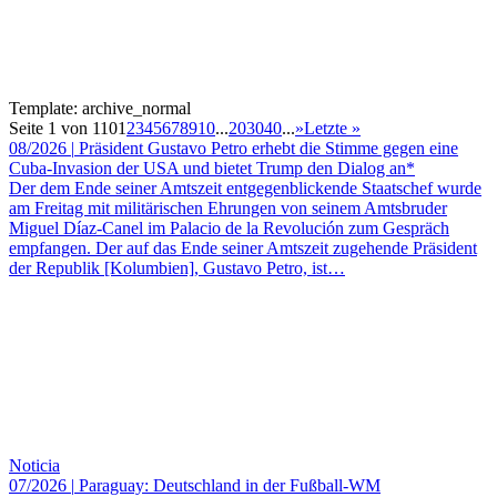
Template: archive_normal
Seite 1 von 110
1
2
3
4
5
6
7
8
9
10
...
20
30
40
...
»
Letzte »
08/2026
|
Präsident Gustavo Petro erhebt die Stimme gegen eine
Cuba-Invasion der USA und bietet Trump den Dialog an*
Der dem Ende seiner Amtszeit entgegenblickende Staatschef wurde
am Freitag mit militärischen Ehrungen von seinem Amtsbruder
Miguel Díaz-Canel im Palacio de la Revolución zum Gespräch
empfangen. Der auf das Ende seiner Amtszeit zugehende Präsident
der Republik [Kolumbien], Gustavo Petro, ist…
Noticia
07/2026
|
Paraguay: Deutschland in der Fußball-WM