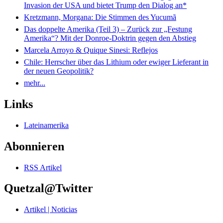
Invasion der USA und bietet Trump den Dialog an*
Kretzmann, Morgana: Die Stimmen des Yucumã
Das doppelte Amerika (Teil 3) – Zurück zur „Festung
Amerika“? Mit der Donroe-Doktrin gegen den Abstieg
Marcela Arroyo & Quique Sinesi: Reflejos
Chile: Herrscher über das Lithium oder ewiger Lieferant in
der neuen Geopolitik?
mehr...
Links
Lateinamerika
Abonnieren
RSS Artikel
Quetzal@Twitter
Artikel | Noticias