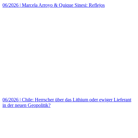
06/2026
|
Marcela Arroyo & Quique Sinesi: Reflejos
06/2026
|
Chile: Herrscher über das Lithium oder ewiger Lieferant
in der neuen Geopolitik?