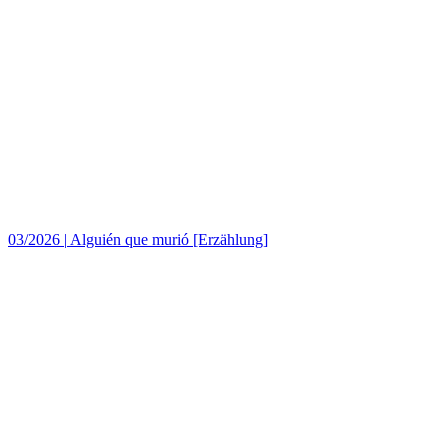
03/2026
|
Alguién que murió [Erzählung]