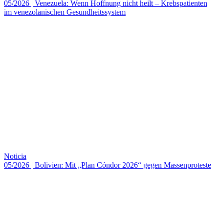
05/2026
|
Venezuela: Wenn Hoffnung nicht heilt – Krebspatienten
im venezolanischen Gesundheitssystem
Noticia
05/2026
|
Bolivien: Mit „Plan Cóndor 2026“ gegen Massenproteste