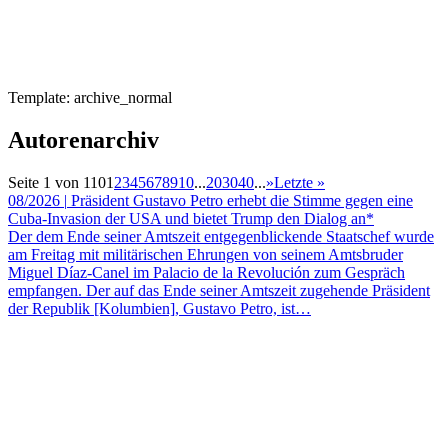
Template: archive_normal
Autorenarchiv
Seite 1 von 110
1
2
3
4
5
6
7
8
9
10
...
20
30
40
...
»
Letzte »
08/2026
|
Präsident Gustavo Petro erhebt die Stimme gegen eine
Cuba-Invasion der USA und bietet Trump den Dialog an*
Der dem Ende seiner Amtszeit entgegenblickende Staatschef wurde
am Freitag mit militärischen Ehrungen von seinem Amtsbruder
Miguel Díaz-Canel im Palacio de la Revolución zum Gespräch
empfangen. Der auf das Ende seiner Amtszeit zugehende Präsident
der Republik [Kolumbien], Gustavo Petro, ist…