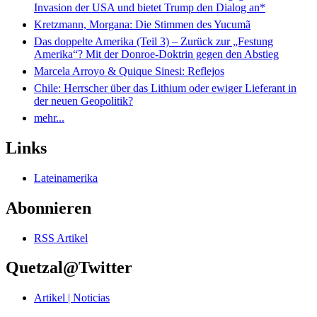
Invasion der USA und bietet Trump den Dialog an*
Kretzmann, Morgana: Die Stimmen des Yucumã
Das doppelte Amerika (Teil 3) – Zurück zur „Festung
Amerika“? Mit der Donroe-Doktrin gegen den Abstieg
Marcela Arroyo & Quique Sinesi: Reflejos
Chile: Herrscher über das Lithium oder ewiger Lieferant in
der neuen Geopolitik?
mehr...
Links
Lateinamerika
Abonnieren
RSS Artikel
Quetzal@Twitter
Artikel | Noticias