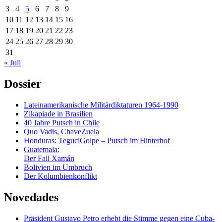
3
4
5
6
7
8
9
10
11
12
13
14
15
16
17
18
19
20
21
22
23
24
25
26
27
28
29
30
31
« Juli
Dossier
Lateinamerikanische Militärdiktaturen 1964-1990
Zikapiade in Brasilien
40 Jahre Putsch in Chile
Quo Vadis, ChaveZuela
Honduras: TeguciGolpe – Putsch im Hinterhof
Guatemala:
Der Fall Xamán
Bolivien im Umbruch
Der Kolumbienkonflikt
Novedades
Präsident Gustavo Petro erhebt die Stimme gegen eine Cuba-