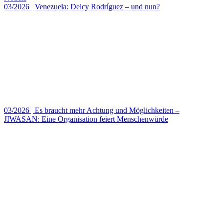
03/2026
|
Venezuela: Delcy Rodríguez – und nun?
03/2026
|
Es braucht mehr Achtung und Möglichkeiten –
JIWASAN: Eine Organisation feiert Menschenwürde