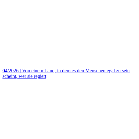
04/2026
|
Von einem Land, in dem es den Menschen egal zu sein
scheint, wer sie regiert