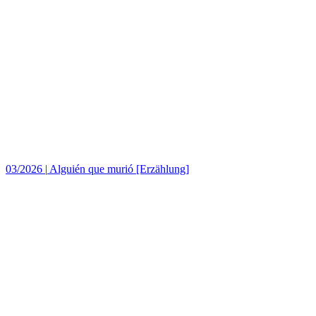
03/2026
|
Alguién que murió [Erzählung]