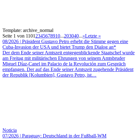
Template: archive_normal
Seite 1 von 110
1
2
3
4
5
6
7
8
9
10
...
20
30
40
...
»
Letzte »
08/2026
|
Präsident Gustavo Petro erhebt die Stimme gegen eine
Cuba-Invasion der USA und bietet Trump den Dialog an*
Der dem Ende seiner Amtszeit entgegenblickende Staatschef wurde
am Freitag mit militärischen Ehrungen von seinem Amtsbruder
Miguel Díaz-Canel im Palacio de la Revolución zum Gespräch
empfangen. Der auf das Ende seiner Amtszeit zugehende Präsident
der Republik [Kolumbien], Gustavo Petro, ist…
Noticia
07/2026
|
Paraguay: Deutschland in der Fußball-WM