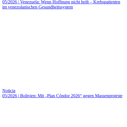
05/2026
|
Venezuela: Wenn Hoffnung nicht heilt – Krebspatienten
im venezolanischen Gesundheitssystem
Noticia
05/2026
|
Bolivien: Mit „Plan Cóndor 2026“ gegen Massenproteste