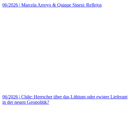
06/2026
|
Marcela Arroyo & Quique Sinesi: Reflejos
06/2026
|
Chile: Herrscher über das Lithium oder ewiger Lieferant
in der neuen Geopolitik?