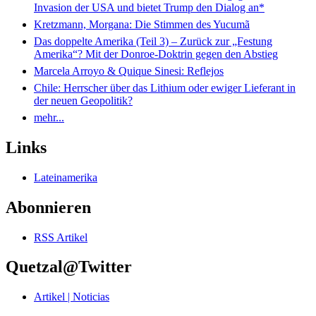
Invasion der USA und bietet Trump den Dialog an*
Kretzmann, Morgana: Die Stimmen des Yucumã
Das doppelte Amerika (Teil 3) – Zurück zur „Festung
Amerika“? Mit der Donroe-Doktrin gegen den Abstieg
Marcela Arroyo & Quique Sinesi: Reflejos
Chile: Herrscher über das Lithium oder ewiger Lieferant in
der neuen Geopolitik?
mehr...
Links
Lateinamerika
Abonnieren
RSS Artikel
Quetzal@Twitter
Artikel | Noticias