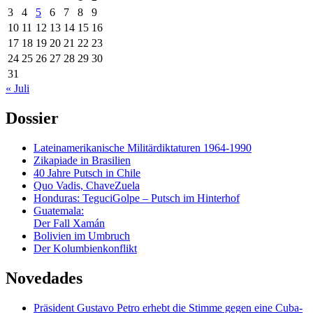
3
4
5
6
7
8
9
10
11
12
13
14
15
16
17
18
19
20
21
22
23
24
25
26
27
28
29
30
31
« Juli
Dossier
Lateinamerikanische Militärdiktaturen 1964-1990
Zikapiade in Brasilien
40 Jahre Putsch in Chile
Quo Vadis, ChaveZuela
Honduras: TeguciGolpe – Putsch im Hinterhof
Guatemala:
Der Fall Xamán
Bolivien im Umbruch
Der Kolumbienkonflikt
Novedades
Präsident Gustavo Petro erhebt die Stimme gegen eine Cuba-