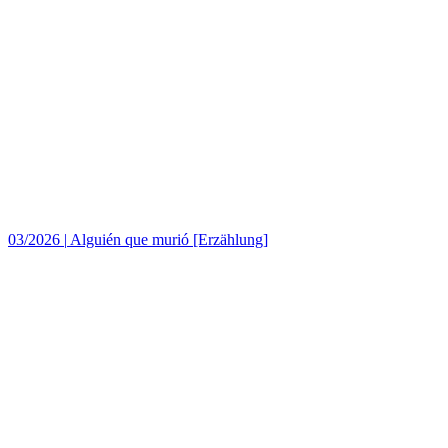
03/2026
|
Alguién que murió [Erzählung]