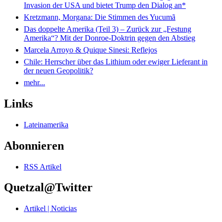
Invasion der USA und bietet Trump den Dialog an*
Kretzmann, Morgana: Die Stimmen des Yucumã
Das doppelte Amerika (Teil 3) – Zurück zur „Festung
Amerika“? Mit der Donroe-Doktrin gegen den Abstieg
Marcela Arroyo & Quique Sinesi: Reflejos
Chile: Herrscher über das Lithium oder ewiger Lieferant in
der neuen Geopolitik?
mehr...
Links
Lateinamerika
Abonnieren
RSS Artikel
Quetzal@Twitter
Artikel | Noticias