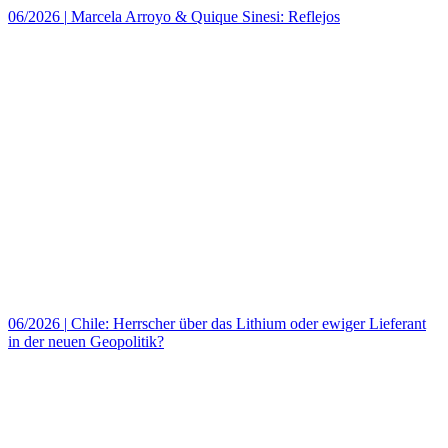
06/2026
|
Marcela Arroyo & Quique Sinesi: Reflejos
06/2026
|
Chile: Herrscher über das Lithium oder ewiger Lieferant
in der neuen Geopolitik?