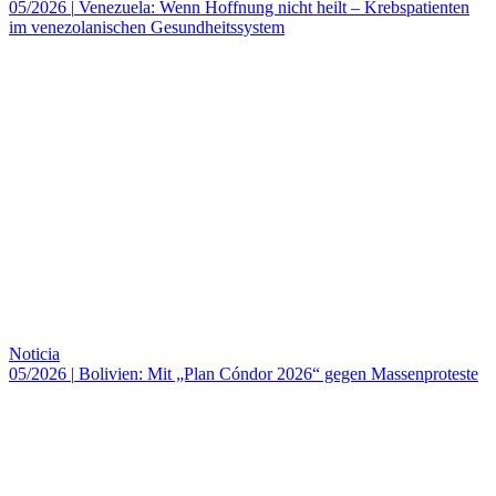
05/2026
|
Venezuela: Wenn Hoffnung nicht heilt – Krebspatienten
im venezolanischen Gesundheitssystem
Noticia
05/2026
|
Bolivien: Mit „Plan Cóndor 2026“ gegen Massenproteste