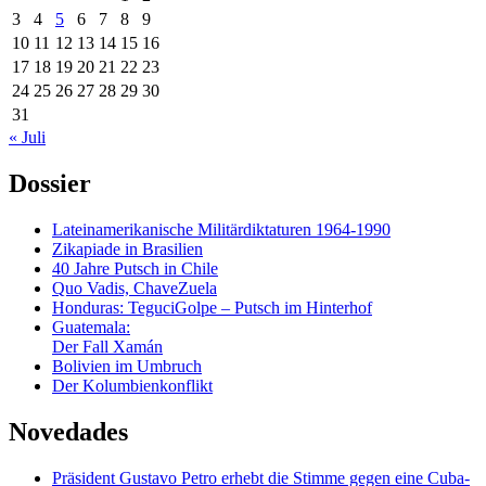
3
4
5
6
7
8
9
10
11
12
13
14
15
16
17
18
19
20
21
22
23
24
25
26
27
28
29
30
31
« Juli
Dossier
Lateinamerikanische Militärdiktaturen 1964-1990
Zikapiade in Brasilien
40 Jahre Putsch in Chile
Quo Vadis, ChaveZuela
Honduras: TeguciGolpe – Putsch im Hinterhof
Guatemala:
Der Fall Xamán
Bolivien im Umbruch
Der Kolumbienkonflikt
Novedades
Präsident Gustavo Petro erhebt die Stimme gegen eine Cuba-