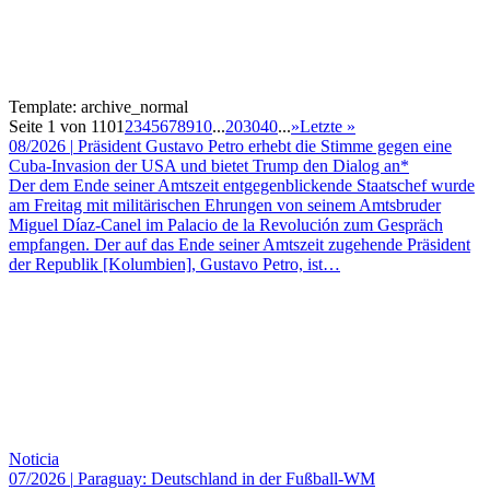
Template: archive_normal
Seite 1 von 110
1
2
3
4
5
6
7
8
9
10
...
20
30
40
...
»
Letzte »
08/2026
|
Präsident Gustavo Petro erhebt die Stimme gegen eine
Cuba-Invasion der USA und bietet Trump den Dialog an*
Der dem Ende seiner Amtszeit entgegenblickende Staatschef wurde
am Freitag mit militärischen Ehrungen von seinem Amtsbruder
Miguel Díaz-Canel im Palacio de la Revolución zum Gespräch
empfangen. Der auf das Ende seiner Amtszeit zugehende Präsident
der Republik [Kolumbien], Gustavo Petro, ist…
Noticia
07/2026
|
Paraguay: Deutschland in der Fußball-WM