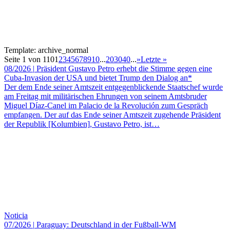
Template: archive_normal
Seite 1 von 110
1
2
3
4
5
6
7
8
9
10
...
20
30
40
...
»
Letzte »
08/2026
|
Präsident Gustavo Petro erhebt die Stimme gegen eine
Cuba-Invasion der USA und bietet Trump den Dialog an*
Der dem Ende seiner Amtszeit entgegenblickende Staatschef wurde
am Freitag mit militärischen Ehrungen von seinem Amtsbruder
Miguel Díaz-Canel im Palacio de la Revolución zum Gespräch
empfangen. Der auf das Ende seiner Amtszeit zugehende Präsident
der Republik [Kolumbien], Gustavo Petro, ist…
Noticia
07/2026
|
Paraguay: Deutschland in der Fußball-WM