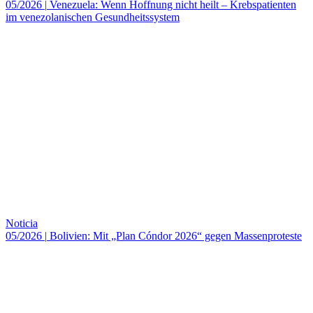
05/2026
|
Venezuela: Wenn Hoffnung nicht heilt – Krebspatienten
im venezolanischen Gesundheitssystem
Noticia
05/2026
|
Bolivien: Mit „Plan Cóndor 2026“ gegen Massenproteste