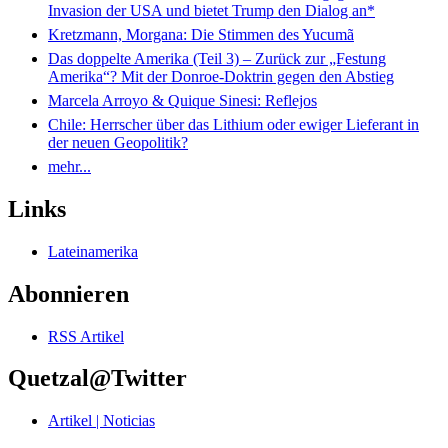
Invasion der USA und bietet Trump den Dialog an*
Kretzmann, Morgana: Die Stimmen des Yucumã
Das doppelte Amerika (Teil 3) – Zurück zur „Festung
Amerika“? Mit der Donroe-Doktrin gegen den Abstieg
Marcela Arroyo & Quique Sinesi: Reflejos
Chile: Herrscher über das Lithium oder ewiger Lieferant in
der neuen Geopolitik?
mehr...
Links
Lateinamerika
Abonnieren
RSS Artikel
Quetzal@Twitter
Artikel | Noticias