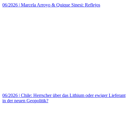
06/2026
|
Marcela Arroyo & Quique Sinesi: Reflejos
06/2026
|
Chile: Herrscher über das Lithium oder ewiger Lieferant
in der neuen Geopolitik?