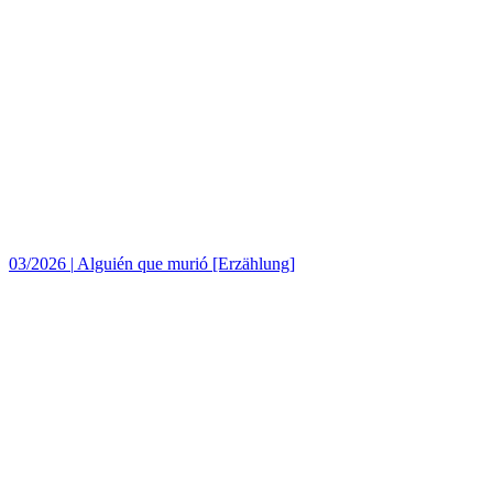
03/2026
|
Alguién que murió [Erzählung]