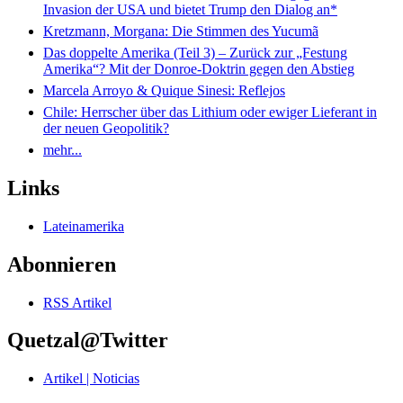
Invasion der USA und bietet Trump den Dialog an*
Kretzmann, Morgana: Die Stimmen des Yucumã
Das doppelte Amerika (Teil 3) – Zurück zur „Festung
Amerika“? Mit der Donroe-Doktrin gegen den Abstieg
Marcela Arroyo & Quique Sinesi: Reflejos
Chile: Herrscher über das Lithium oder ewiger Lieferant in
der neuen Geopolitik?
mehr...
Links
Lateinamerika
Abonnieren
RSS Artikel
Quetzal@Twitter
Artikel | Noticias