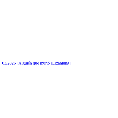
03/2026
|
Alguién que murió [Erzählung]