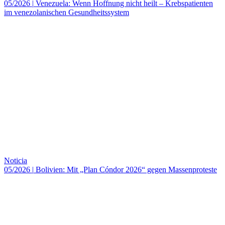
05/2026
|
Venezuela: Wenn Hoffnung nicht heilt – Krebspatienten
im venezolanischen Gesundheitssystem
Noticia
05/2026
|
Bolivien: Mit „Plan Cóndor 2026“ gegen Massenproteste