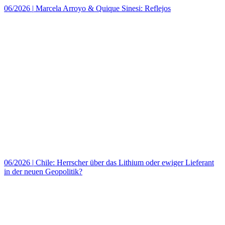
06/2026
|
Marcela Arroyo & Quique Sinesi: Reflejos
06/2026
|
Chile: Herrscher über das Lithium oder ewiger Lieferant
in der neuen Geopolitik?