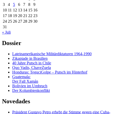
3
4
5
6
7
8
9
10
11
12
13
14
15
16
17
18
19
20
21
22
23
24
25
26
27
28
29
30
31
« Juli
Dossier
Lateinamerikanische Militärdiktaturen 1964-1990
Zikapiade in Brasilien
40 Jahre Putsch in Chile
Quo Vadis, ChaveZuela
Honduras: TeguciGolpe – Putsch im Hinterhof
Guatemala:
Der Fall Xamán
Bolivien im Umbruch
Der Kolumbienkonflikt
Novedades
Präsident Gustavo Petro erhebt die Stimme gegen eine Cuba-