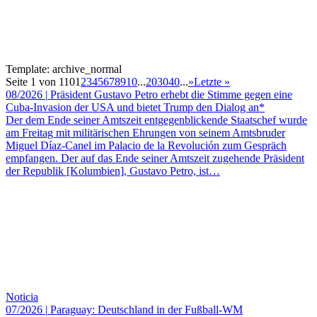
Template: archive_normal
Seite 1 von 110
1
2
3
4
5
6
7
8
9
10
...
20
30
40
...
»
Letzte »
08/2026
|
Präsident Gustavo Petro erhebt die Stimme gegen eine
Cuba-Invasion der USA und bietet Trump den Dialog an*
Der dem Ende seiner Amtszeit entgegenblickende Staatschef wurde
am Freitag mit militärischen Ehrungen von seinem Amtsbruder
Miguel Díaz-Canel im Palacio de la Revolución zum Gespräch
empfangen. Der auf das Ende seiner Amtszeit zugehende Präsident
der Republik [Kolumbien], Gustavo Petro, ist…
Noticia
07/2026
|
Paraguay: Deutschland in der Fußball-WM