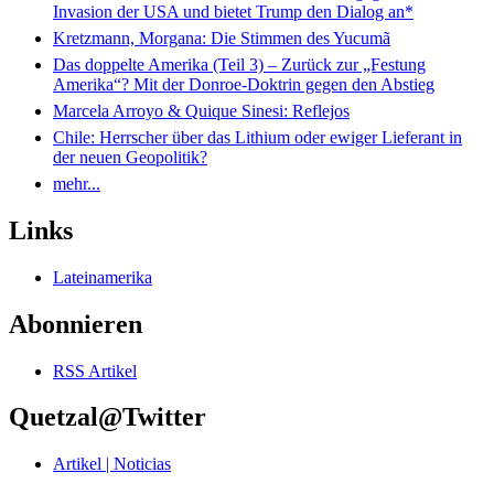
Invasion der USA und bietet Trump den Dialog an*
Kretzmann, Morgana: Die Stimmen des Yucumã
Das doppelte Amerika (Teil 3) – Zurück zur „Festung
Amerika“? Mit der Donroe-Doktrin gegen den Abstieg
Marcela Arroyo & Quique Sinesi: Reflejos
Chile: Herrscher über das Lithium oder ewiger Lieferant in
der neuen Geopolitik?
mehr...
Links
Lateinamerika
Abonnieren
RSS Artikel
Quetzal@Twitter
Artikel | Noticias