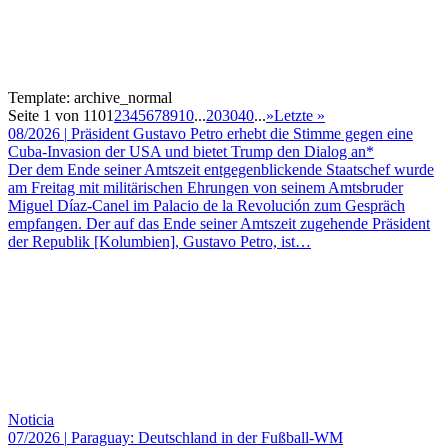
Template: archive_normal
Seite 1 von 110
1
2
3
4
5
6
7
8
9
10
...
20
30
40
...
»
Letzte »
08/2026
|
Präsident Gustavo Petro erhebt die Stimme gegen eine
Cuba-Invasion der USA und bietet Trump den Dialog an*
Der dem Ende seiner Amtszeit entgegenblickende Staatschef wurde
am Freitag mit militärischen Ehrungen von seinem Amtsbruder
Miguel Díaz-Canel im Palacio de la Revolución zum Gespräch
empfangen. Der auf das Ende seiner Amtszeit zugehende Präsident
der Republik [Kolumbien], Gustavo Petro, ist…
Noticia
07/2026
|
Paraguay: Deutschland in der Fußball-WM