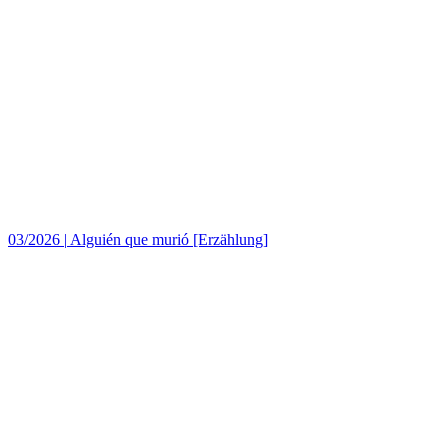
03/2026
|
Alguién que murió [Erzählung]