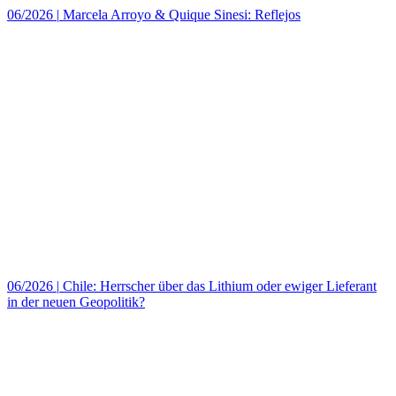
06/2026
|
Marcela Arroyo & Quique Sinesi: Reflejos
06/2026
|
Chile: Herrscher über das Lithium oder ewiger Lieferant
in der neuen Geopolitik?