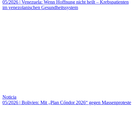
05/2026
|
Venezuela: Wenn Hoffnung nicht heilt – Krebspatienten
im venezolanischen Gesundheitssystem
Noticia
05/2026
|
Bolivien: Mit „Plan Cóndor 2026“ gegen Massenproteste