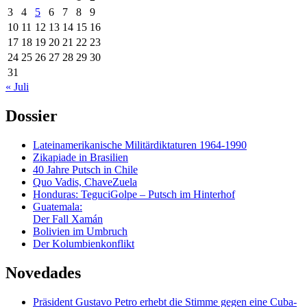
3
4
5
6
7
8
9
10
11
12
13
14
15
16
17
18
19
20
21
22
23
24
25
26
27
28
29
30
31
« Juli
Dossier
Lateinamerikanische Militärdiktaturen 1964-1990
Zikapiade in Brasilien
40 Jahre Putsch in Chile
Quo Vadis, ChaveZuela
Honduras: TeguciGolpe – Putsch im Hinterhof
Guatemala:
Der Fall Xamán
Bolivien im Umbruch
Der Kolumbienkonflikt
Novedades
Präsident Gustavo Petro erhebt die Stimme gegen eine Cuba-