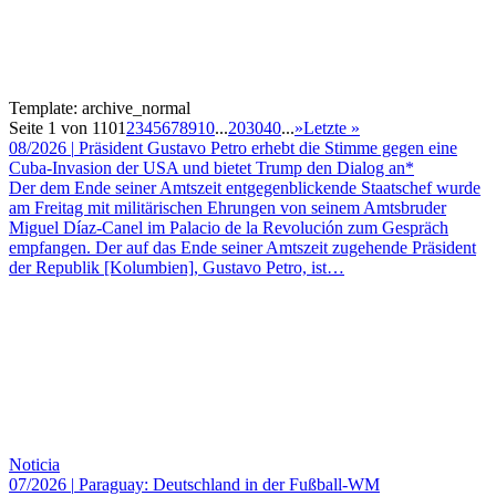
Template: archive_normal
Seite 1 von 110
1
2
3
4
5
6
7
8
9
10
...
20
30
40
...
»
Letzte »
08/2026
|
Präsident Gustavo Petro erhebt die Stimme gegen eine
Cuba-Invasion der USA und bietet Trump den Dialog an*
Der dem Ende seiner Amtszeit entgegenblickende Staatschef wurde
am Freitag mit militärischen Ehrungen von seinem Amtsbruder
Miguel Díaz-Canel im Palacio de la Revolución zum Gespräch
empfangen. Der auf das Ende seiner Amtszeit zugehende Präsident
der Republik [Kolumbien], Gustavo Petro, ist…
Noticia
07/2026
|
Paraguay: Deutschland in der Fußball-WM