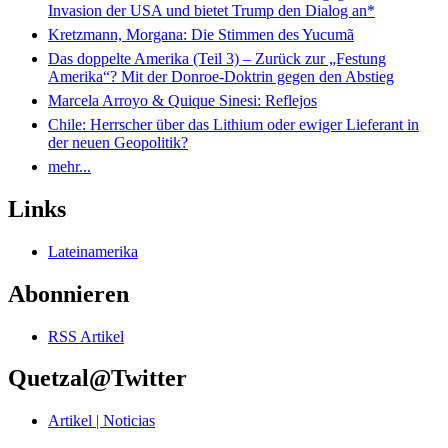
Invasion der USA und bietet Trump den Dialog an*
Kretzmann, Morgana: Die Stimmen des Yucumã
Das doppelte Amerika (Teil 3) – Zurück zur „Festung
Amerika“? Mit der Donroe-Doktrin gegen den Abstieg
Marcela Arroyo & Quique Sinesi: Reflejos
Chile: Herrscher über das Lithium oder ewiger Lieferant in
der neuen Geopolitik?
mehr...
Links
Lateinamerika
Abonnieren
RSS Artikel
Quetzal@Twitter
Artikel | Noticias