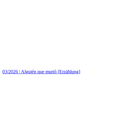
03/2026
|
Alguién que murió [Erzählung]