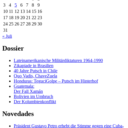
3
4
5
6
7
8
9
10
11
12
13
14
15
16
17
18
19
20
21
22
23
24
25
26
27
28
29
30
31
« Juli
Dossier
Lateinamerikanische Militärdiktaturen 1964-1990
Zikapiade in Brasilien
40 Jahre Putsch in Chile
Quo Vadis, ChaveZuela
Honduras: TeguciGolpe – Putsch im Hinterhof
Guatemala:
Der Fall Xamán
Bolivien im Umbruch
Der Kolumbienkonflikt
Novedades
Präsident Gustavo Petro erhebt die Stimme gegen eine Cuba-