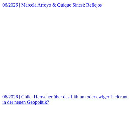
06/2026
|
Marcela Arroyo & Quique Sinesi: Reflejos
06/2026
|
Chile: Herrscher über das Lithium oder ewiger Lieferant
in der neuen Geopolitik?