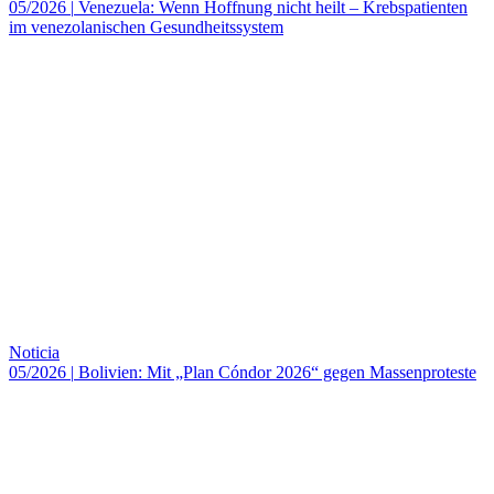
05/2026
|
Venezuela: Wenn Hoffnung nicht heilt – Krebspatienten
im venezolanischen Gesundheitssystem
Noticia
05/2026
|
Bolivien: Mit „Plan Cóndor 2026“ gegen Massenproteste