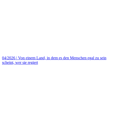
04/2026
|
Von einem Land, in dem es den Menschen egal zu sein
scheint, wer sie regiert