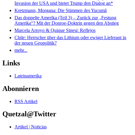
Invasion der USA und bietet Trump den Dialog an*
Kretzmann, Morgana: Die Stimmen des Yucumã
Das doppelte Amerika (Teil 3) – Zurück zur „Festung
Amerika“? Mit der Donroe-Doktrin gegen den Abstieg
Marcela Arroyo & Quique Sinesi: Reflejos
Chile: Herrscher über das Lithium oder ewiger Lieferant in
der neuen Geopolitik?
mehr...
Links
Lateinamerika
Abonnieren
RSS Artikel
Quetzal@Twitter
Artikel | Noticias