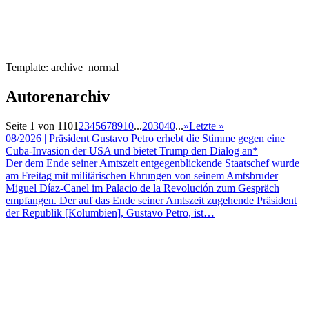
Template: archive_normal
Autorenarchiv
Seite 1 von 110
1
2
3
4
5
6
7
8
9
10
...
20
30
40
...
»
Letzte »
08/2026
|
Präsident Gustavo Petro erhebt die Stimme gegen eine
Cuba-Invasion der USA und bietet Trump den Dialog an*
Der dem Ende seiner Amtszeit entgegenblickende Staatschef wurde
am Freitag mit militärischen Ehrungen von seinem Amtsbruder
Miguel Díaz-Canel im Palacio de la Revolución zum Gespräch
empfangen. Der auf das Ende seiner Amtszeit zugehende Präsident
der Republik [Kolumbien], Gustavo Petro, ist…