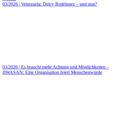
03/2026
|
Venezuela: Delcy Rodríguez – und nun?
03/2026
|
Es braucht mehr Achtung und Möglichkeiten –
JIWASAN: Eine Organisation feiert Menschenwürde