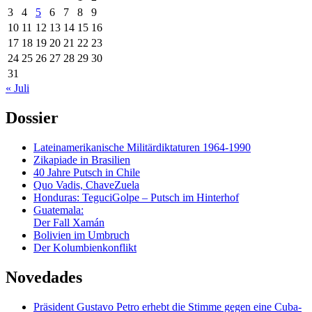
3
4
5
6
7
8
9
10
11
12
13
14
15
16
17
18
19
20
21
22
23
24
25
26
27
28
29
30
31
« Juli
Dossier
Lateinamerikanische Militärdiktaturen 1964-1990
Zikapiade in Brasilien
40 Jahre Putsch in Chile
Quo Vadis, ChaveZuela
Honduras: TeguciGolpe – Putsch im Hinterhof
Guatemala:
Der Fall Xamán
Bolivien im Umbruch
Der Kolumbienkonflikt
Novedades
Präsident Gustavo Petro erhebt die Stimme gegen eine Cuba-