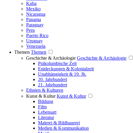
Kuba
Mexiko
Nicaragua
Panama
Paraguay
Peru
Puerto Rico
Uruguay
Venezuela
Themen
Themen
Geschichte & Archäologie
Geschichte & Archäologie
Präkolumbische Zeit
Entdeckungen & Kolonialzeit
Unabhängigkeit & 19. Jh.
20. Jahrhundert
21. Jahrhundert
Ethnien & Kulturen
Kunst & Kultur
Kunst & Kultur
Bildung
Film
Lebensart
Literatur
Malerei & Bildhauerei
Medien & Kommunikation