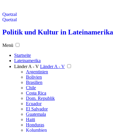
Quetzal
Quetzal
Politik und Kultur in Lateinamerika
Menü
Startseite
Lateinamerika
Länder A - V
Länder A - V
Argentinien
Bolivien
Brasilien
Chile
Costa Rica
Dom. Republik
Ecuador
El Salvador
Guatemala
Haiti
Honduras
Kolumbien