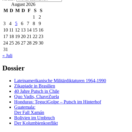
August 2026
M
D
M
D
F
S
S
1
2
3
4
5
6
7
8
9
10
11
12
13
14
15
16
17
18
19
20
21
22
23
24
25
26
27
28
29
30
31
« Juli
Dossier
Lateinamerikanische Militärdiktaturen 1964-1990
Zikapiade in Brasilien
40 Jahre Putsch in Chile
Quo Vadis, ChaveZuela
Honduras: TeguciGolpe – Putsch im Hinterhof
Guatemala:
Der Fall Xamán
Bolivien im Umbruch
Der Kolumbienkonflikt