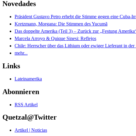
Novedades
Präsident Gustavo Petro erhebt die Stimme gegen eine Cuba-I
Kretzmann, Morgana: Die Stimmen des Yucumã
Das doppelte Amerika (Teil 3) – Zurück zur „Festung Amerika
Marcela Arroyo & Quique Sinesi: Reflejos
Chile: Herrscher über das Lithium oder ewiger Lieferant in der
mehr...
Links
Lateinamerika
Abonnieren
RSS Artikel
Quetzal@Twitter
Artikel | Noticias