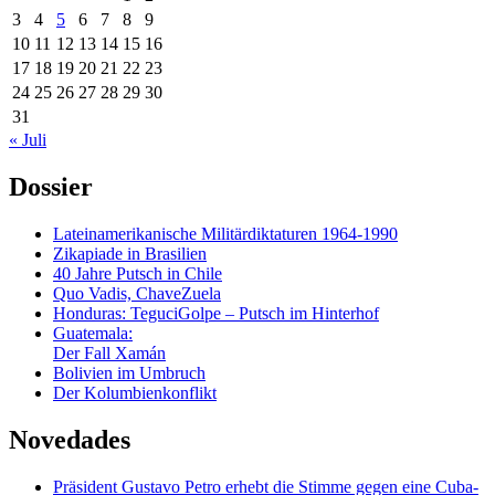
3
4
5
6
7
8
9
10
11
12
13
14
15
16
17
18
19
20
21
22
23
24
25
26
27
28
29
30
31
« Juli
Dossier
Lateinamerikanische Militärdiktaturen 1964-1990
Zikapiade in Brasilien
40 Jahre Putsch in Chile
Quo Vadis, ChaveZuela
Honduras: TeguciGolpe – Putsch im Hinterhof
Guatemala:
Der Fall Xamán
Bolivien im Umbruch
Der Kolumbienkonflikt
Novedades
Präsident Gustavo Petro erhebt die Stimme gegen eine Cuba-