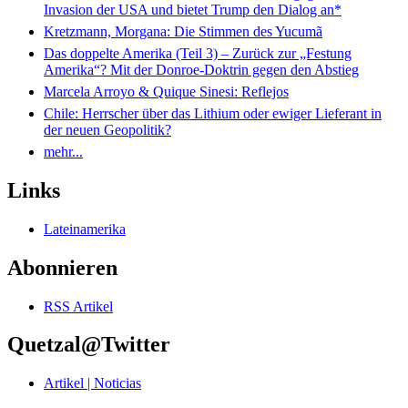
Invasion der USA und bietet Trump den Dialog an*
Kretzmann, Morgana: Die Stimmen des Yucumã
Das doppelte Amerika (Teil 3) – Zurück zur „Festung
Amerika“? Mit der Donroe-Doktrin gegen den Abstieg
Marcela Arroyo & Quique Sinesi: Reflejos
Chile: Herrscher über das Lithium oder ewiger Lieferant in
der neuen Geopolitik?
mehr...
Links
Lateinamerika
Abonnieren
RSS Artikel
Quetzal@Twitter
Artikel | Noticias