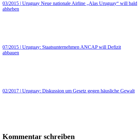
03/2015
|
Uruguay Neue nationale Airline „Alas Uruguay“ will bald
abheben
07/2015
|
Uruguay: Staatsunternehmen ANCAP will Defizit
abbauen
02/2017
|
Uruguay: Diskussion um Gesetz gegen häusliche Gewalt
Kommentar schreiben