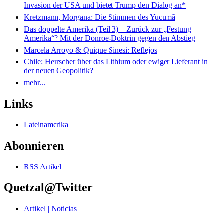
Invasion der USA und bietet Trump den Dialog an*
Kretzmann, Morgana: Die Stimmen des Yucumã
Das doppelte Amerika (Teil 3) – Zurück zur „Festung
Amerika“? Mit der Donroe-Doktrin gegen den Abstieg
Marcela Arroyo & Quique Sinesi: Reflejos
Chile: Herrscher über das Lithium oder ewiger Lieferant in
der neuen Geopolitik?
mehr...
Links
Lateinamerika
Abonnieren
RSS Artikel
Quetzal@Twitter
Artikel | Noticias