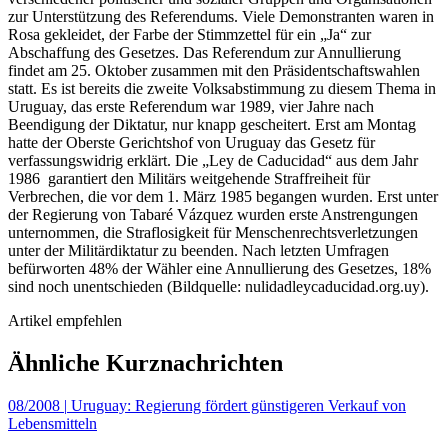
zur Unterstützung des Referendums. Viele Demonstranten waren in
Rosa gekleidet, der Farbe der Stimmzettel für ein „Ja“ zur
Abschaffung des Gesetzes. Das Referendum zur Annullierung
findet am 25. Oktober zusammen mit den Präsidentschaftswahlen
statt. Es ist bereits die zweite Volksabstimmung zu diesem Thema in
Uruguay, das erste Referendum war 1989, vier Jahre nach
Beendigung der Diktatur, nur knapp gescheitert. Erst am Montag
hatte der Oberste Gerichtshof von Uruguay das Gesetz für
verfassungswidrig erklärt. Die „Ley de Caducidad“ aus dem Jahr
1986 garantiert den Militärs weitgehende Straffreiheit für
Verbrechen, die vor dem 1. März 1985 begangen wurden. Erst unter
der Regierung von Tabaré Vázquez wurden erste Anstrengungen
unternommen, die Straflosigkeit für Menschenrechtsverletzungen
unter der Militärdiktatur zu beenden. Nach letzten Umfragen
befürworten 48% der Wähler eine Annullierung des Gesetzes, 18%
sind noch unentschieden (Bildquelle: nulidadleycaducidad.org.uy).
Artikel empfehlen
Ähnliche Kurznachrichten
08/2008
|
Uruguay: Regierung fördert günstigeren Verkauf von
Lebensmitteln