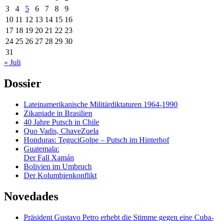
3
4
5
6
7
8
9
10
11
12
13
14
15
16
17
18
19
20
21
22
23
24
25
26
27
28
29
30
31
« Juli
Dossier
Lateinamerikanische Militärdiktaturen 1964-1990
Zikapiade in Brasilien
40 Jahre Putsch in Chile
Quo Vadis, ChaveZuela
Honduras: TeguciGolpe – Putsch im Hinterhof
Guatemala:
Der Fall Xamán
Bolivien im Umbruch
Der Kolumbienkonflikt
Novedades
Präsident Gustavo Petro erhebt die Stimme gegen eine Cuba-