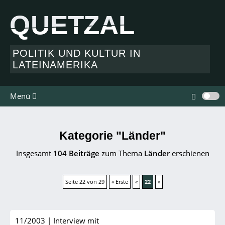
QUETZAL
QUETZAL
POLITIK UND KULTUR IN
LATEINAMERIKA
Menü
Kategorie "Länder"
Insgesamt
104 Beiträge
zum Thema
Länder
erschienen
Seite 22 von 29
« Erste
«
22
»
11/2003
|
Interview mit