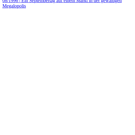
08/1996
|
Ein Septembertag auf einem Markt in der gewaltigen
Megalopolis