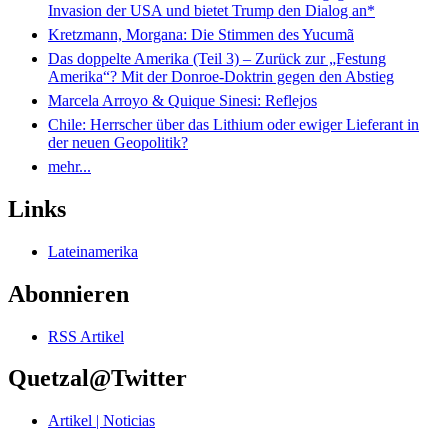
Invasion der USA und bietet Trump den Dialog an*
Kretzmann, Morgana: Die Stimmen des Yucumã
Das doppelte Amerika (Teil 3) – Zurück zur „Festung
Amerika“? Mit der Donroe-Doktrin gegen den Abstieg
Marcela Arroyo & Quique Sinesi: Reflejos
Chile: Herrscher über das Lithium oder ewiger Lieferant in
der neuen Geopolitik?
mehr...
Links
Lateinamerika
Abonnieren
RSS Artikel
Quetzal@Twitter
Artikel | Noticias