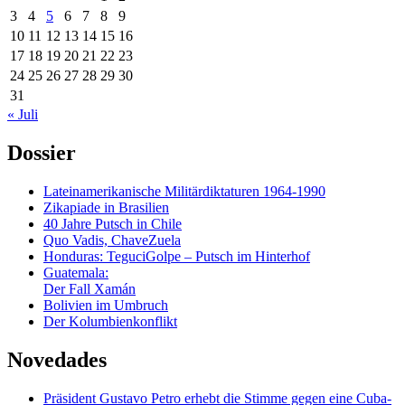
3
4
5
6
7
8
9
10
11
12
13
14
15
16
17
18
19
20
21
22
23
24
25
26
27
28
29
30
31
« Juli
Dossier
Lateinamerikanische Militärdiktaturen 1964-1990
Zikapiade in Brasilien
40 Jahre Putsch in Chile
Quo Vadis, ChaveZuela
Honduras: TeguciGolpe – Putsch im Hinterhof
Guatemala:
Der Fall Xamán
Bolivien im Umbruch
Der Kolumbienkonflikt
Novedades
Präsident Gustavo Petro erhebt die Stimme gegen eine Cuba-