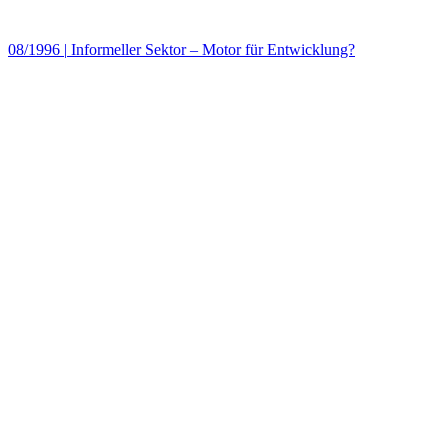
08/1996
|
Informeller Sektor – Motor für Entwicklung?